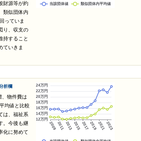
般財源等が約
。類似団体内
上回っていま
図り、収支の
維持すること
めていきま
分析欄
増、物件費は
内平均値と比較
ては、福祉系
す。今後も継
率化に努めて