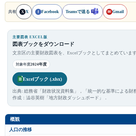
X
Facebook
Teamsで送る
Gmail
共有
X
f
✉
主要図表 EXCEL版
図表ブックをダウンロード
文京区の主要財政図表を、Excelブックとしてまとめていま
2024年度
対象年度
Excelブック (.xlsx)
出典: 総務省「財政状況資料集」，「統一的な基準による財
作成：澁谷英樹「地方財政ダッシュボード」．
概観
人口の推移