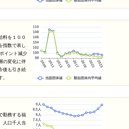
給料を１００
を指数で表し
4ポイント減少
層の変化に伴
今後も引き続
す。
で勤務する福
、人口千人当