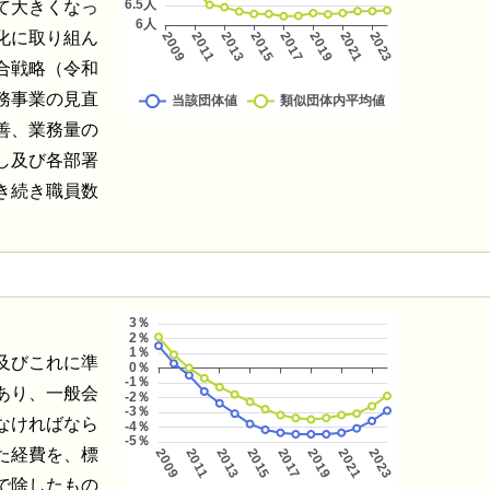
て大きくなっ
化に取り組ん
合戦略（令和
務事業の見直
善、業務量の
し及び各部署
き続き職員数
及びこれに準
あり、一般会
なければなら
た経費を、標
で除したもの