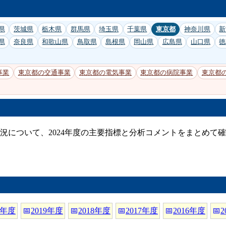
県
茨城県
栃木県
群馬県
埼玉県
千葉県
東京都
神奈川県
新
県
奈良県
和歌山県
鳥取県
島根県
岡山県
広島県
山口県
徳
事業
東京都の交通事業
東京都の電気事業
東京都の病院事業
東京都
況について、2024年度の主要指標と分析コメントをまとめて
0年度
📅
2019年度
📅
2018年度
📅
2017年度
📅
2016年度
📅
2