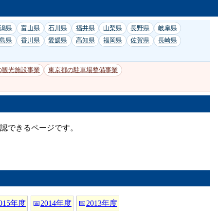
潟県
富山県
石川県
福井県
山梨県
長野県
岐阜県
島県
香川県
愛媛県
高知県
福岡県
佐賀県
長崎県
の観光施設事業
東京都の駐車場整備事業
確認できるページです。
015年度
📅
2014年度
📅
2013年度