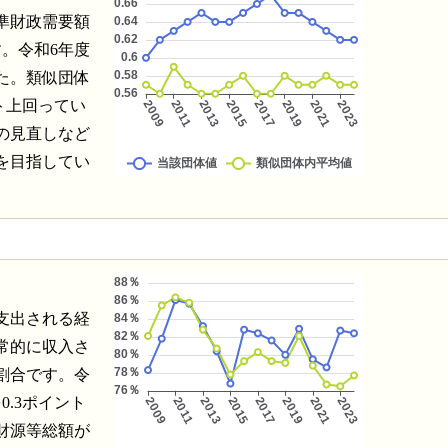
準財政需要額
。令和6年度
た。類似団体
ト上回ってい
の見直しなど
を目指してい
支出される経
常的に収入さ
割合です。令
.3ポイント
財源等総額が