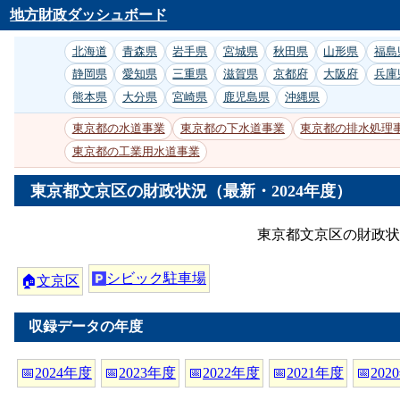
地方財政ダッシュボード
北海道
青森県
岩手県
宮城県
秋田県
山形県
福島
静岡県
愛知県
三重県
滋賀県
京都府
大阪府
兵庫
熊本県
大分県
宮崎県
鹿児島県
沖縄県
東京都の水道事業
東京都の下水道事業
東京都の排水処理
東京都の工業用水道事業
東京都文京区の財政状況（最新・2024年度）
東京都文京区の財政状
シビック駐車場
🏠
文京区
収録データの年度
📅
2024年度
📅
2023年度
📅
2022年度
📅
2021年度
📅
202