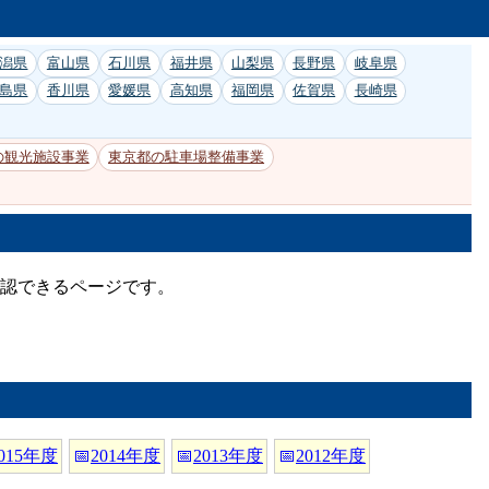
潟県
富山県
石川県
福井県
山梨県
長野県
岐阜県
島県
香川県
愛媛県
高知県
福岡県
佐賀県
長崎県
の観光施設事業
東京都の駐車場整備事業
確認できるページです。
015年度
📅
2014年度
📅
2013年度
📅
2012年度