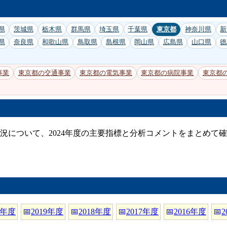
県
茨城県
栃木県
群馬県
埼玉県
千葉県
東京都
神奈川県
新
県
奈良県
和歌山県
鳥取県
島根県
岡山県
広島県
山口県
徳
事業
東京都の交通事業
東京都の電気事業
東京都の病院事業
東京都
況について、2024年度の主要指標と分析コメントをまとめて
0年度
📅
2019年度
📅
2018年度
📅
2017年度
📅
2016年度
📅
2