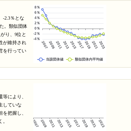
2.3％とな
した。類似団体
がり、9位と
性が維持され
営を行ってい
還等により、
生していな
担を把握し、
く。