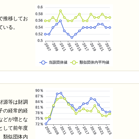
で推移してお
ている。
財源等は財調
子の経常的経
などが増とな
として前年度
り、類似団体内