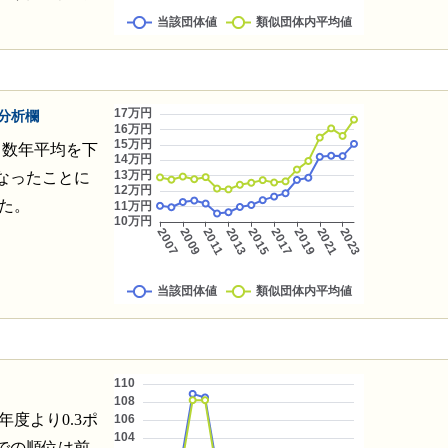
分析欄
こ数年平均を下
なったことに
った。
年度より0.3ポ
での順位は前