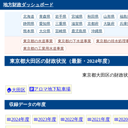
地方財政ダッシュボード
北海道
青森県
岩手県
宮城県
秋田県
山形県
福島
静岡県
愛知県
三重県
滋賀県
京都府
大阪府
兵庫
熊本県
大分県
宮崎県
鹿児島県
沖縄県
東京都の水道事業
東京都の下水道事業
東京都の排水処理
東京都の工業用水道事業
東京都大田区の財政状況（最新・2024年度）
東京都大田区の財政状
アロマ地下駐車場
🏠
大田区
収録データの年度
📅
2024年度
📅
2023年度
📅
2022年度
📅
2021年度
📅
202