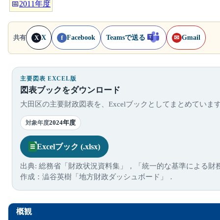
📅
2011年度
X
Facebook
Teamsで送る
Gmail
共有
X
f
✉
主要図表 EXCEL版
図表ブックをダウンロード
大田区の主要財政図表を、Excelブックとしてまとめていま
2024年度
対象年度
Excelブック (.xlsx)
出典: 総務省「財政状況資料集」，「統一的な基準による財
作成：澁谷英樹「地方財政ダッシュボード」．
概観