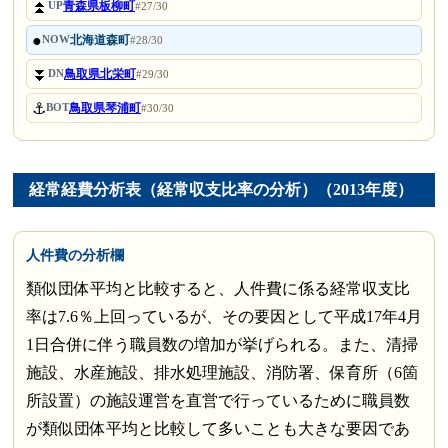
⏫
青森県板柳町
UP
#27/30
●
北海道森町
NOW
#28/30
⏬
鳥取県北栄町
DN
#29/30
⚓
鳥取県琴浦町
BOT
#30/30
経常経費分析表（経常収支比率の分析）（2013年度）
人件費の分析欄
類似団体平均と比較すると、人件費に係る経常収支比
率は7.6％上回っているが、その要因として平成17年4月
1日合併に伴う職員数の増加が挙げられる。また、清掃
施設、水産施設、排水処理施設、消防署、保育所（6箇
所設置）の施設運営を直営で行っているために職員数
が類似団体平均と比較して多いことも大きな要因であ