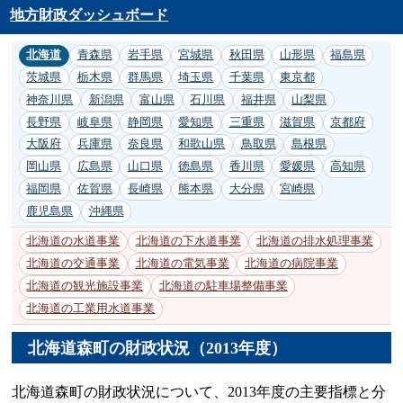
地方財政ダッシュボード
北海道
青森県
岩手県
宮城県
秋田県
山形県
福島県
茨城県
栃木県
群馬県
埼玉県
千葉県
東京都
神奈川県
新潟県
富山県
石川県
福井県
山梨県
長野県
岐阜県
静岡県
愛知県
三重県
滋賀県
京都府
大阪府
兵庫県
奈良県
和歌山県
鳥取県
島根県
岡山県
広島県
山口県
徳島県
香川県
愛媛県
高知県
福岡県
佐賀県
長崎県
熊本県
大分県
宮崎県
鹿児島県
沖縄県
北海道の水道事業
北海道の下水道事業
北海道の排水処理事業
北海道の交通事業
北海道の電気事業
北海道の病院事業
北海道の観光施設事業
北海道の駐車場整備事業
北海道の工業用水道事業
北海道森町の財政状況（2013年度）
北海道森町の財政状況について、2013年度の主要指標と分