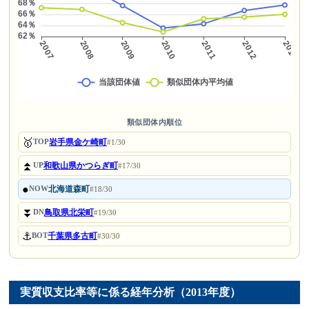
類似団体内順位
🥇
岩手県金ケ崎町
TOP
#1/30
⏫
和歌山県かつらぎ町
UP
#17/30
●
北海道森町
NOW
#18/30
⏬
鳥取県北栄町
DN
#19/30
⚓
千葉県多古町
BOT
#30/30
実質収支比率等に係る経年分析（2013年度）