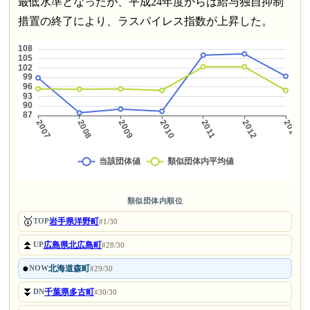
最低水準となったが、平成24年度からは給与独自抑制
措置の終了により、ラスパイレス指数が上昇した。
類似団体内順位
🥇
岩手県洋野町
TOP
#1/30
⏫
広島県北広島町
UP
#28/30
●
北海道森町
NOW
#29/30
⏬
千葉県多古町
DN
#30/30