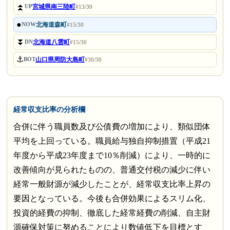
⏫
宮城県南三陸町
UP
#13/30
●
北海道森町
NOW
#15/30
⏬
北海道八雲町
DN
#15/30
⚓
山口県周防大島町
BOT
#30/30
経常収支比率の分析欄
合併に伴う職員数及び公債費の増加により、類似団体
平均を上回っている。職員給与独自抑制措置（平成21
年度から平成23年度まで10％削減）により、一時的に
改善傾向が見られたものの、普通交付税の減少に伴い
経常一般財源が減少したことが、経常収支比率上昇の
要因となっている。今後も合併効果によるスリム化、
投資的経費の抑制、徹底した経常経費の削減、自主財
源確保対策に努めることにより数値低下を目標とす