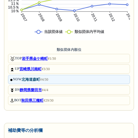
類似団体内順位
🥇
岩手県金ケ崎町
TOP
#1/30
⏫
宮崎県川南町
UP
#3/30
●
北海道森町
NOW
#4/30
⏬
静岡県磐田市
DN
#4/4
⚓
秋田県三種町
BOT
#29/30
補助費等の分析欄