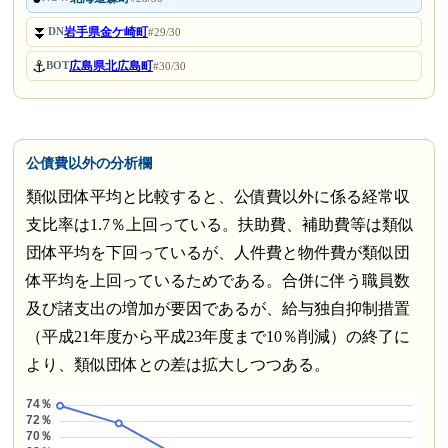
⏬
岩手県金ケ崎町
DN
#29/30
⚓
広島県北広島町
BOT
#30/30
公債費以外の分析欄
類似団体平均と比較すると、公債費以外に係る経常収
支比率は1.7％上回っている。扶助費、補助費等は類似
団体平均を下回っているが、人件費と物件費が類似団
体平均を上回っているためである。合併に伴う職員数
及び諸支出の増加が要因であるが、給与独自抑制措置
（平成21年度から平成23年度まで10％削減）の終了に
より、類似団体との差は拡大しつつある。