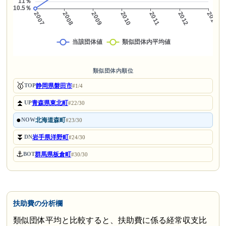
類似団体内順位
🥇
静岡県磐田市
TOP
#1/4
⏫
青森県東北町
UP
#22/30
●
北海道森町
NOW
#23/30
⏬
岩手県洋野町
DN
#24/30
⚓
群馬県板倉町
BOT
#30/30
扶助費の分析欄
類似団体平均と比較すると、扶助費に係る経常収支比