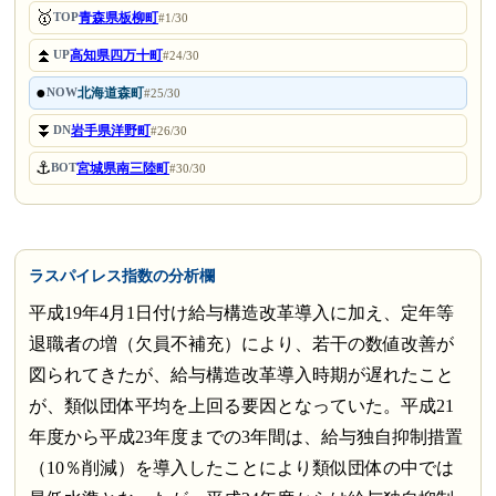
🥇
青森県板柳町
TOP
#1/30
⏫
高知県四万十町
UP
#24/30
●
北海道森町
NOW
#25/30
⏬
岩手県洋野町
DN
#26/30
⚓
宮城県南三陸町
BOT
#30/30
ラスパイレス指数の分析欄
平成19年4月1日付け給与構造改革導入に加え、定年等
退職者の増（欠員不補充）により、若干の数値改善が
図られてきたが、給与構造改革導入時期が遅れたこと
が、類似団体平均を上回る要因となっていた。平成21
年度から平成23年度までの3年間は、給与独自抑制措置
（10％削減）を導入したことにより類似団体の中では