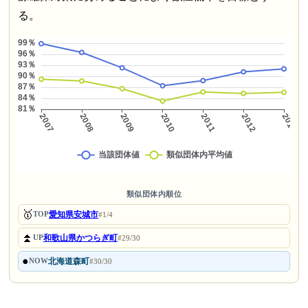
る。
類似団体内順位
🥇
愛知県安城市
TOP
#1/4
⏫
和歌山県かつらぎ町
UP
#29/30
●
北海道森町
NOW
#30/30