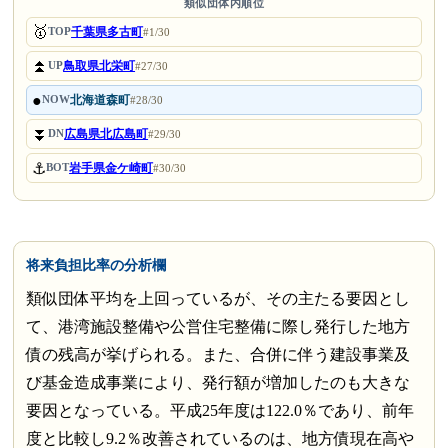
類似団体内順位
🥇
千葉県多古町
TOP
#1/30
⏫
鳥取県北栄町
UP
#27/30
●
北海道森町
NOW
#28/30
⏬
広島県北広島町
DN
#29/30
⚓
岩手県金ケ崎町
BOT
#30/30
将来負担比率の分析欄
類似団体平均を上回っているが、その主たる要因とし
て、港湾施設整備や公営住宅整備に際し発行した地方
債の残高が挙げられる。また、合併に伴う建設事業及
び基金造成事業により、発行額が増加したのも大きな
要因となっている。平成25年度は122.0％であり、前年
度と比較し9.2％改善されているのは、地方債現在高や