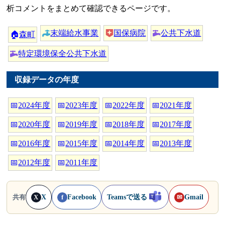
析コメントをまとめて確認できるページです。
末端給水事業
国保病院
公共下水道
🏠
森町
特定環境保全公共下水道
収録データの年度
📅
2024年度
📅
2023年度
📅
2022年度
📅
2021年度
📅
2020年度
📅
2019年度
📅
2018年度
📅
2017年度
📅
2016年度
📅
2015年度
📅
2014年度
📅
2013年度
📅
2012年度
📅
2011年度
X
Facebook
Teamsで送る
Gmail
共有
X
f
✉