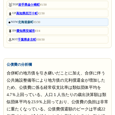
🥇
岩手県金ケ崎町
TOP
#1/30
⏫
高知県四万十町
UP
#2/30
●
北海道森町
NOW
#3/30
⏬
愛知県安城市
DN
#3/4
⚓
千葉県多古町
BOT
#30/30
公債費の分析欄
合併町の地方債を引き継いだことに加え、合併に伴う
公共施設整備等により地方債の元利償還金が増加した
ため、公債費に係る経常収支比率は類似団体平均を
4.7％上回っている。人口１人当たりの歳出決算額は類
似団体平均を23.9％上回っており、公債費の負担は非常
に重たくなっている。公債費償還額のピークは平成22