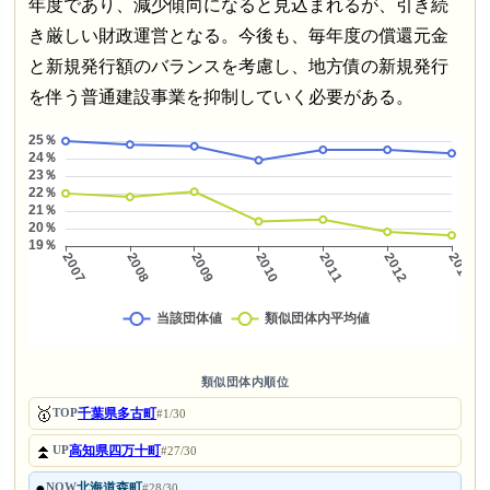
年度であり、減少傾向になると見込まれるが、引き続
き厳しい財政運営となる。今後も、毎年度の償還元金
と新規発行額のバランスを考慮し、地方債の新規発行
を伴う普通建設事業を抑制していく必要がある。
類似団体内順位
🥇
千葉県多古町
TOP
#1/30
⏫
高知県四万十町
UP
#27/30
●
北海道森町
NOW
#28/30