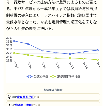
り、行政サービスの提供方法の差異によるものと言え
る。平成21年度から平成23年度までは職員給与独自抑
制措置の導入により、ラスパイレス指数は類似団体で
最低水準となった。今後も定員管理の適正化を図りな
がら人件費の抑制に努める。
類似団体内順位
🥇
青森県五戸町
TOP
#1/30
⏫
熊本県山都町
UP
#29/30