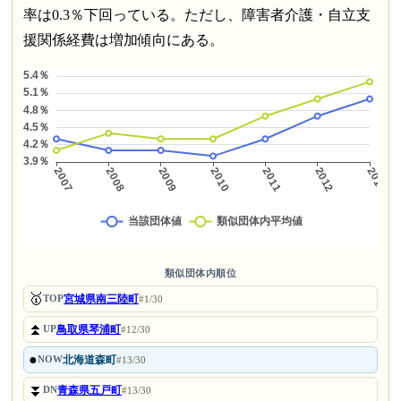
率は0.3％下回っている。ただし、障害者介護・自立支
援関係経費は増加傾向にある。
類似団体内順位
🥇
宮城県南三陸町
TOP
#1/30
⏫
鳥取県琴浦町
UP
#12/30
●
北海道森町
NOW
#13/30
⏬
青森県五戸町
DN
#13/30