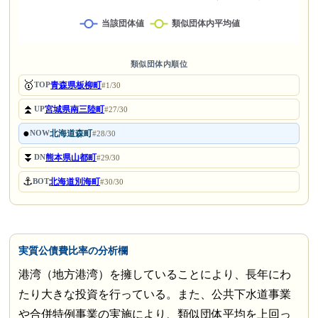
類似団体内順位
🥇
青森県板柳町
TOP
#1/30
⏫
宮城県南三陸町
UP
#27/30
●
北海道森町
NOW
#28/30
⏬
熊本県山都町
DN
#29/30
⚓
北海道別海町
BOT
#30/30
実質公債費比率の分析欄
港湾（地方港湾）を擁していることにより、長年にわ
たり大きな投資を行っている。また、公共下水道事業
や合併特例事業の実施により、類似団体平均を上回っ