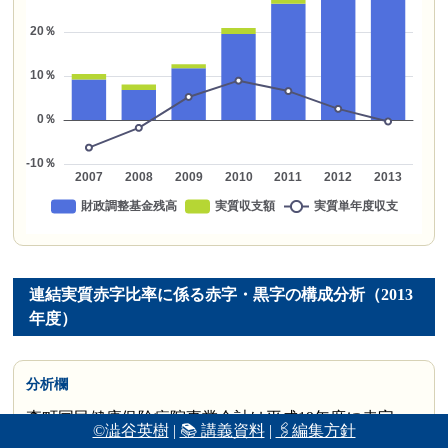
連結実質赤字比率に係る赤字・黒字の構成分析（2013
年度）
分析欄
森町国民健康保険病院事業会計は平成19年度に赤字
©澁谷英樹
|
📚 講義資料
|
🖇編集方針
（-422百万円）となったが、平成20年度に公立病院特