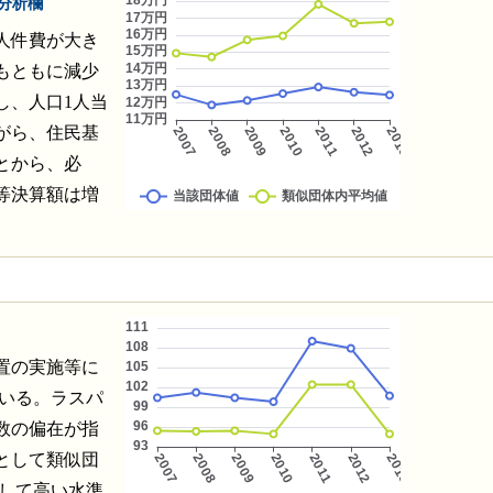
分析欄
人件費が大き
もともに減少
し、人口1人当
がら、住民基
とから、必
等決算額は増
置の実施等に
ている。ラスパ
数の偏在が指
として類似団
として高い水準