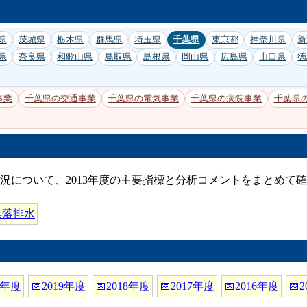
県
茨城県
栃木県
群馬県
埼玉県
千葉県
東京都
神奈川県
新
県
奈良県
和歌山県
鳥取県
島根県
岡山県
広島県
山口県
徳
事業
千葉県の交通事業
千葉県の電気事業
千葉県の病院事業
千葉県
況について、2013年度の主要指標と分析コメントをまとめて
集落排水
0年度
📅
2019年度
📅
2018年度
📅
2017年度
📅
2016年度
📅
2