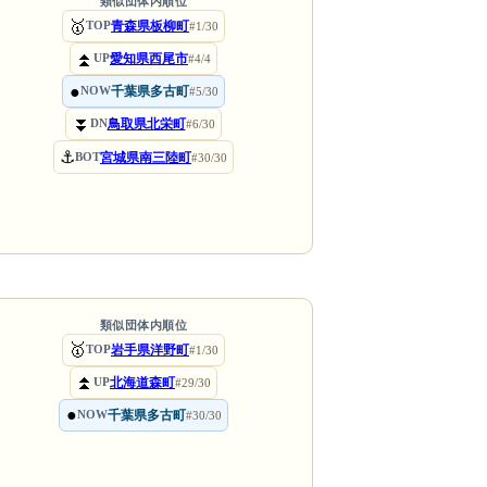
類似団体内順位
🥇
青森県板柳町
TOP
#1/30
⏫
愛知県西尾市
UP
#4/4
●
千葉県多古町
NOW
#5/30
⏬
鳥取県北栄町
DN
#6/30
⚓
宮城県南三陸町
BOT
#30/30
類似団体内順位
🥇
岩手県洋野町
TOP
#1/30
⏫
北海道森町
UP
#29/30
●
千葉県多古町
NOW
#30/30