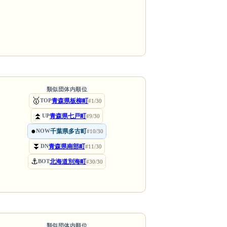
類似団体内順位
🥇
青森県板柳町
TOP
#1/30
⏫
青森県七戸町
UP
#9/30
●
千葉県多古町
NOW
#10/30
⏬
青森県南部町
DN
#11/30
⚓
北海道別海町
BOT
#30/30
類似団体内順位