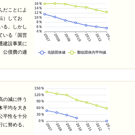
んだことによ
転）してお
いる。しかし
ている「国営
通建設事業に
、公債費の逓
高の減に伴う
体平均を大き
公平性を十分
行に努める。