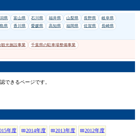
潟県
富山県
石川県
福井県
山梨県
長野県
岐阜県
島県
香川県
愛媛県
高知県
福岡県
佐賀県
長崎県
の観光施設事業
千葉県の駐車場整備事業
確認できるページです。
015年度
📅
2014年度
📅
2013年度
📅
2012年度