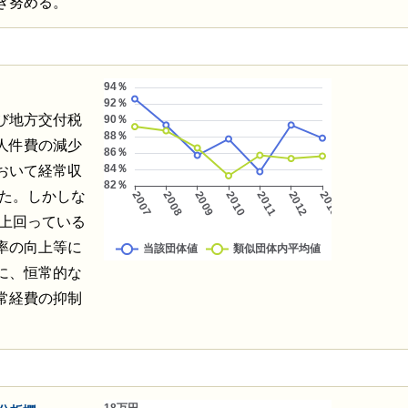
き努める。
び地方交付税
人件費の減少
おいて経常収
した。しかしな
ト上回っている
率の向上等に
に、恒常的な
常経費の抑制