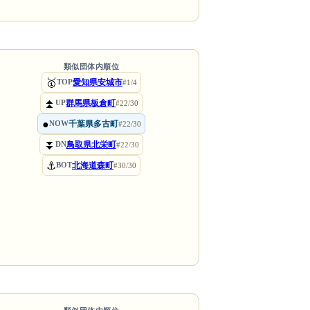
類似団体内順位
🥇
愛知県安城市
TOP
#1/4
⏫
群馬県板倉町
UP
#22/30
●
千葉県多古町
NOW
#22/30
⏬
鳥取県北栄町
DN
#22/30
⚓
北海道森町
BOT
#30/30