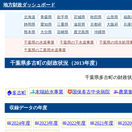
地方財政ダッシュボード
北海道
青森県
岩手県
宮城県
秋田県
山形県
福島
静岡県
愛知県
三重県
滋賀県
京都府
大阪府
兵庫
熊本県
大分県
宮崎県
鹿児島県
沖縄県
千葉県の水道事業
千葉県の下水道事業
千葉県の排水処理
千葉県の工業用水道事業
千葉県多古町の財政状況（2013年度）
千葉県多古町の財政状
末端給水事業
国保多古中央病院
農業
🏠
多古町
収録データの年度
📅
2024年度
📅
2023年度
📅
2022年度
📅
2021年度
📅
202