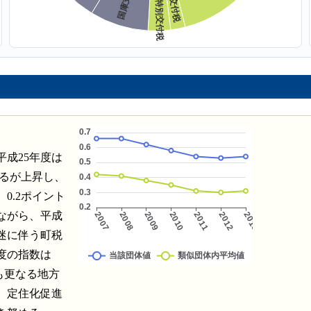
成25年度は
あるが上昇し、
0.2ポイント
ながら、平成
迷に伴う町税
度の指数は
も更なる地方
、定住化促進