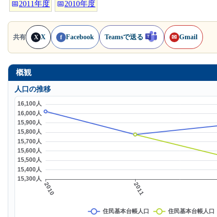
📅
2011年度
📅
2010年度
X
Facebook
Teamsで送る
Gmail
共有
X
f
✉
概観
人口の推移