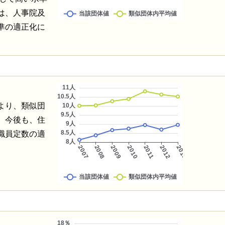
は、人事院及
準の適正化に
より、類似団
、今後も、住
職員定数の適