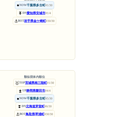
●
千葉県多古町
NOW
#1/30
⏬
愛知県安城市
DN
#1/4
⚓
岩手県金ケ崎町
BOT
#30/30
類似団体内順位
🥇
宮城県南三陸町
TOP
#1/30
⏫
静岡県磐田市
UP
#4/4
●
千葉県多古町
NOW
#5/30
⏬
北海道芽室町
DN
#6/30
⚓
鳥取県琴浦町
BOT
#30/30