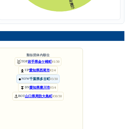
類似団体内順位
🥇
岩手県金ケ崎町
TOP
#1/30
⏫
愛知県西尾市
UP
#2/4
●
千葉県多古町
NOW
#3/30
⏬
愛知県豊川市
DN
#3/4
⚓
山口県周防大島町
BOT
#30/30