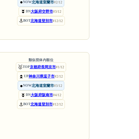
●
北海道室蘭市
NOW
#2/12
⏬
大阪府交野市
DN
#3/12
⚓
北海道登別市
BOT
#12/12
類似団体内順位
🥇
京都府長岡京市
TOP
#1/12
⏫
神奈川県逗子市
UP
#2/12
●
北海道室蘭市
NOW
#3/12
⏬
大阪府阪南市
DN
#4/12
⚓
北海道登別市
BOT
#12/12