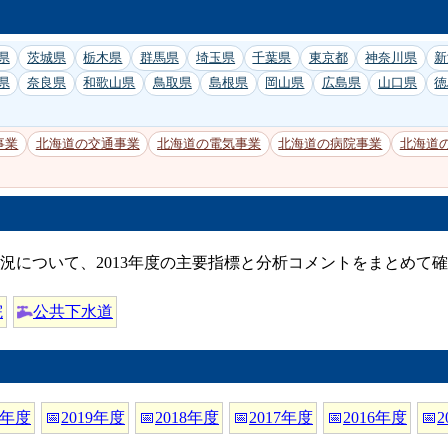
県
茨城県
栃木県
群馬県
埼玉県
千葉県
東京都
神奈川県
新
県
奈良県
和歌山県
鳥取県
島根県
岡山県
広島県
山口県
徳
事業
北海道の交通事業
北海道の電気事業
北海道の病院事業
北海道
況について、2013年度の主要指標と分析コメントをまとめて
院
公共下水道
0年度
📅
2019年度
📅
2018年度
📅
2017年度
📅
2016年度
📅
2