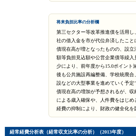
将来負担比率の分析欄
第三セクター等改革推進債を活用し
社の借入金を市が代位弁済したこと
債現在高が増となったものの、設立
額等負担見込額や公営企業債等繰入
少により、前年度から15.0ポイント
後も公共施設再編整備、学校統廃合
設などの大型事業を進めていく予定
債現在高の増加が予想されるが、収
による歳入確保や、人件費をはじめ
経費の抑制により、財政の健全化を
経常経費分析表（経常収支比率の分析）（2013年度）