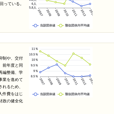
下回っている。
抑制や、交付
、前年度と同
再編整備、学
事業を進めて
されるため、
人件費をはじ
財政の健全化