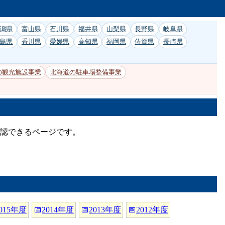
潟県
富山県
石川県
福井県
山梨県
長野県
岐阜県
島県
香川県
愛媛県
高知県
福岡県
佐賀県
長崎県
の観光施設事業
北海道の駐車場整備事業
確認できるページです。
015年度
📅
2014年度
📅
2013年度
📅
2012年度