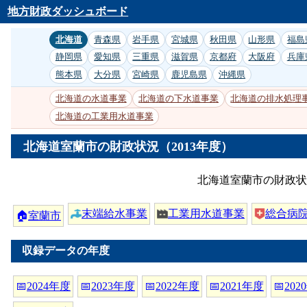
地方財政ダッシュボード
北海道
青森県
岩手県
宮城県
秋田県
山形県
福島
静岡県
愛知県
三重県
滋賀県
京都府
大阪府
兵庫
熊本県
大分県
宮崎県
鹿児島県
沖縄県
北海道の水道事業
北海道の下水道事業
北海道の排水処理
北海道の工業用水道事業
北海道室蘭市の財政状況（2013年度）
北海道室蘭市の財政状
末端給水事業
工業用水道事業
総合病
🏠
室蘭市
収録データの年度
📅
2024年度
📅
2023年度
📅
2022年度
📅
2021年度
📅
202