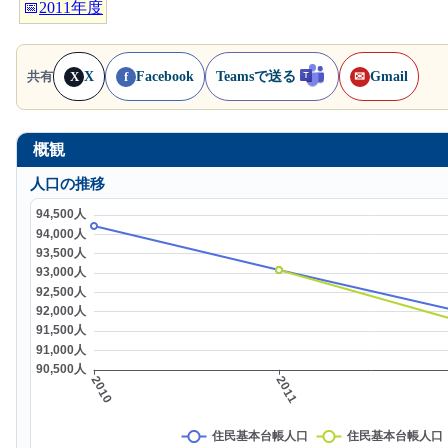
📅
2011年度
X
Facebook
Teamsで送る
Gmail
共有
X
f
✉
概観
人口の推移