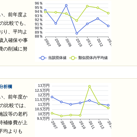
い、前年度よ
との比較でも、
おり、平均よ
、歳入確保や事
費の削減に努
分析欄
い、前年度か
との比較では、
施設等の老朽
持補修費が上
平均よりも