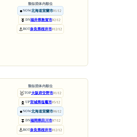
類似団体内順位
●
北海道室蘭市
NOW
#1/12
⏬
福井県敦賀市
DN
#2/12
⚓
奈良県桜井市
BOT
#12/12
類似団体内順位
🥇
大阪府交野市
TOP
#1/12
⏫
宮城県塩竈市
UP
#5/12
●
北海道室蘭市
NOW
#6/12
⏬
福岡県田川市
DN
#7/12
⚓
奈良県桜井市
BOT
#12/12