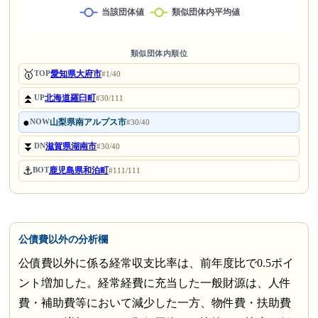
類似団体内順位
🥇
愛知県大府市
TOP
#1/40
⏫
北海道羅臼町
UP
#30/111
●
山梨県南アルプス市
NOW
#30/40
⏬
滋賀県湖南市
DN
#30/40
⚓
鹿児島県和泊町
BOT
#111/111
公債費以外の分析欄
公債費以外に係る経常収支比率は、前年度比で0.5ポイ
ント増加した。経常経費に充当した一般財源は、人件
費・補助費等において減少した一方、物件費・扶助費