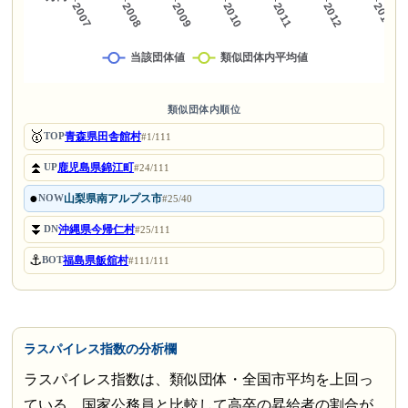
類似団体内順位
🥇
青森県田舎館村
TOP
#1/111
⏫
鹿児島県錦江町
UP
#24/111
●
山梨県南アルプス市
NOW
#25/40
⏬
沖縄県今帰仁村
DN
#25/111
⚓
福島県飯舘村
BOT
#111/111
ラスパイレス指数の分析欄
ラスパイレス指数は、類似団体・全国市平均を上回っ
ている。国家公務員と比較して高卒の昇給者の割合が