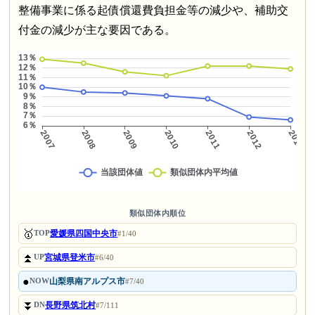
整備事業に係る起債償還費負担金等の減少や、補助交
付金の減少が主な要因である。
類似団体内順位
🥇
愛媛県四国中央市
TOP
#1/40
⏫
宮城県登米市
UP
#6/40
●
山梨県南アルプス市
NOW
#7/40
⏬
長野県筑北村
DN
#7/111