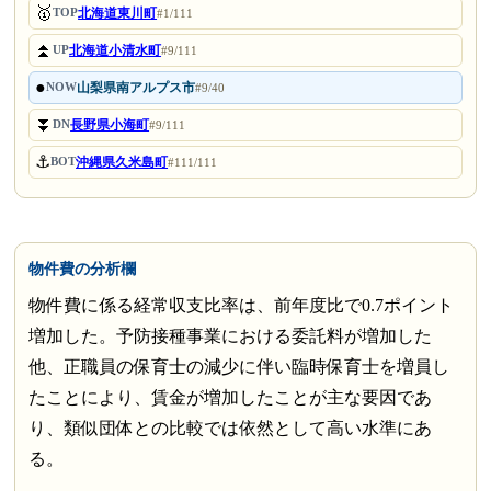
🥇
北海道東川町
TOP
#1/111
⏫
北海道小清水町
UP
#9/111
●
山梨県南アルプス市
NOW
#9/40
⏬
長野県小海町
DN
#9/111
⚓
沖縄県久米島町
BOT
#111/111
物件費の分析欄
物件費に係る経常収支比率は、前年度比で0.7ポイント
増加した。予防接種事業における委託料が増加した
他、正職員の保育士の減少に伴い臨時保育士を増員し
たことにより、賃金が増加したことが主な要因であ
り、類似団体との比較では依然として高い水準にあ
る。