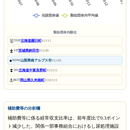
類似団体内順位
🥇
北海道羅臼町
TOP
#1/111
⏫
茨城県鉾田市
UP
#12/40
●
山梨県南アルプス市
NOW
#12/40
⏬
北海道中富良野町
DN
#13/111
⚓
岡山県久米南町
BOT
#110/111
補助費等の分析欄
補助費等に係る経常収支比率は、前年度比で0.3ポイン
ト減少した。関係一部事務組合におけるし尿処理施設