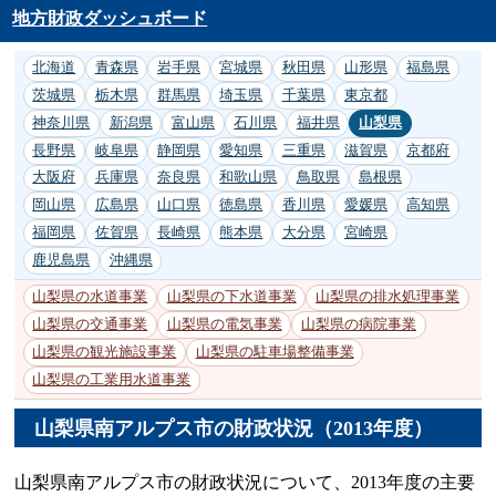
地方財政ダッシュボード
北海道
青森県
岩手県
宮城県
秋田県
山形県
福島県
茨城県
栃木県
群馬県
埼玉県
千葉県
東京都
神奈川県
新潟県
富山県
石川県
福井県
山梨県
長野県
岐阜県
静岡県
愛知県
三重県
滋賀県
京都府
大阪府
兵庫県
奈良県
和歌山県
鳥取県
島根県
岡山県
広島県
山口県
徳島県
香川県
愛媛県
高知県
福岡県
佐賀県
長崎県
熊本県
大分県
宮崎県
鹿児島県
沖縄県
山梨県の水道事業
山梨県の下水道事業
山梨県の排水処理事業
山梨県の交通事業
山梨県の電気事業
山梨県の病院事業
山梨県の観光施設事業
山梨県の駐車場整備事業
山梨県の工業用水道事業
山梨県南アルプス市の財政状況（2013年度）
山梨県南アルプス市の財政状況について、2013年度の主要