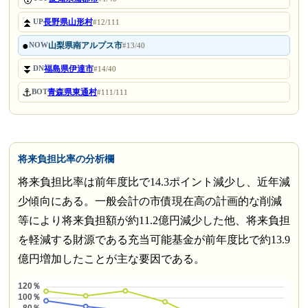
⏫
長野県山形村
UP
#12/111
●
山梨県南アルプス市
NOW
#13/40
⏬
福島県伊達市
DN
#14/40
⚓
青森県東通村
BOT
#111/111
将来負担比率の分析欄
将来負担比率は前年度比で14.3ポイント減少し、近年減
少傾向にある。一般会計の市債現在高の計画的な削減
等により将来負担額が約11.2億円減少した他、将来負担
を軽減する財源である充当可能基金が前年度比で約13.9
億円増加したことが主な要因である。