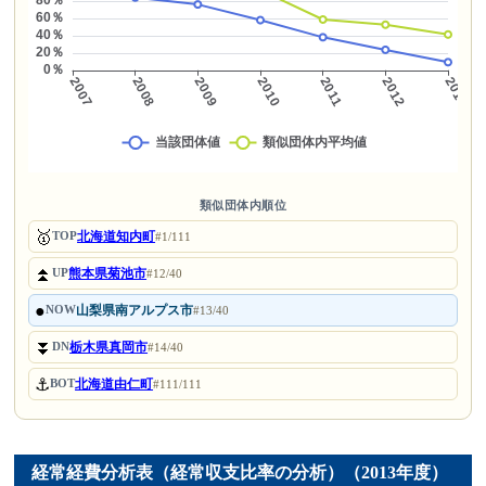
類似団体内順位
🥇
北海道知内町
TOP
#1/111
⏫
熊本県菊池市
UP
#12/40
●
山梨県南アルプス市
NOW
#13/40
⏬
栃木県真岡市
DN
#14/40
⚓
北海道由仁町
BOT
#111/111
経常経費分析表（経常収支比率の分析）（2013年度）