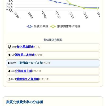
類似団体内順位
🥇
栃木県真岡市
TOP
#1/40
⏫
福島県二本松市
UP
#20/40
●
山梨県南アルプス市
NOW
#20/40
⏬
北海道東川町
DN
#21/111
⚓
愛媛県久万高原町
BOT
#111/111
実質公債費比率の分析欄