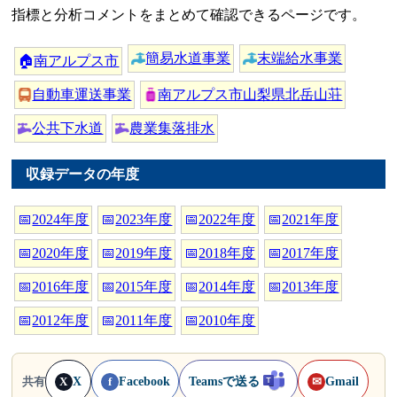
指標と分析コメントをまとめて確認できるページです。
簡易水道事業
末端給水事業
🏠
南アルプス市
自動車運送事業
南アルプス市山梨県北岳山荘
公共下水道
農業集落排水
収録データの年度
📅
2024年度
📅
2023年度
📅
2022年度
📅
2021年度
📅
2020年度
📅
2019年度
📅
2018年度
📅
2017年度
📅
2016年度
📅
2015年度
📅
2014年度
📅
2013年度
📅
2012年度
📅
2011年度
📅
2010年度
X
Facebook
Teamsで送る
Gmail
共有
X
f
✉