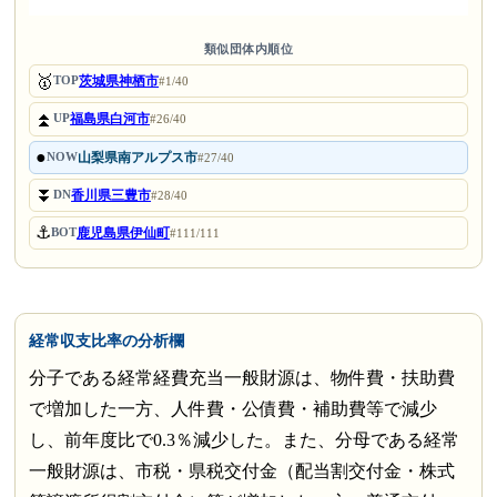
類似団体内順位
🥇
茨城県神栖市
TOP
#1/40
⏫
福島県白河市
UP
#26/40
●
山梨県南アルプス市
NOW
#27/40
⏬
香川県三豊市
DN
#28/40
⚓
鹿児島県伊仙町
BOT
#111/111
経常収支比率の分析欄
分子である経常経費充当一般財源は、物件費・扶助費
で増加した一方、人件費・公債費・補助費等で減少
し、前年度比で0.3％減少した。また、分母である経常
一般財源は、市税・県税交付金（配当割交付金・株式