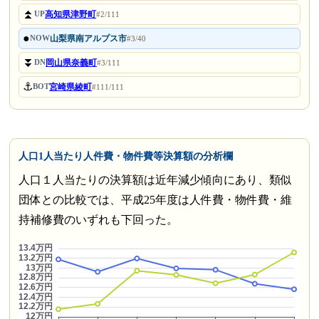
⏫
高知県津野町
UP
#2/111
●
山梨県南アルプス市
NOW
#3/40
⏬
岡山県奈義町
DN
#3/111
⚓
宮崎県綾町
BOT
#111/111
人口1人当たり人件費・物件費等決算額の分析欄
人口１人当たりの決算額は近年減少傾向にあり、類似
団体との比較では、平成25年度は人件費・物件費・維
持補修費のいずれも下回った。