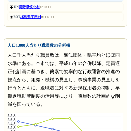
⏬
長野県筑北村
DN
#31/111
⚓
福島県平田村
BOT
#111/111
人口1,000人当たり職員数の分析欄
人口千人当たり職員数は、類似団体・県平均とほぼ同
水準にある。本市では、平成15年の合併以降、定員適
正化計画に基づき、簡素で効率的な行政運営の推進の
観点から、組織・機構の見直し、事務事業の見直しを
行うとともに、退職者に対する新規採用者の抑制、早
期退職勧奨制度の活用等により、職員数の計画的な削
減を図っている。