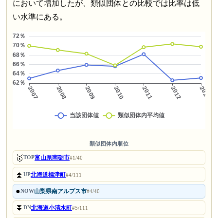
において増加したが、類似団体との比較では比率は低
い水準にある。
類似団体内順位
🥇
富山県南砺市
TOP
#1/40
⏫
北海道標津町
UP
#4/111
●
山梨県南アルプス市
NOW
#4/40
⏬
北海道小清水町
DN
#5/111