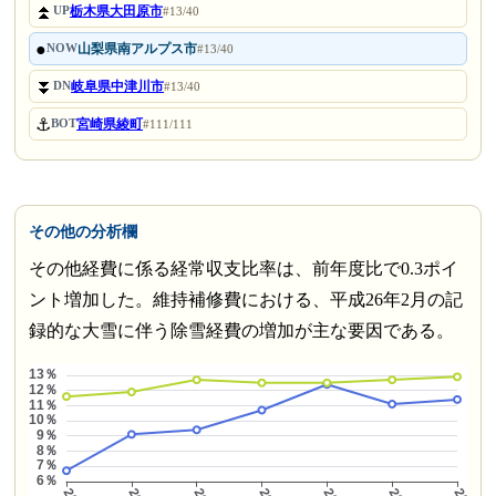
⏫
栃木県大田原市
UP
#13/40
●
山梨県南アルプス市
NOW
#13/40
⏬
岐阜県中津川市
DN
#13/40
⚓
宮崎県綾町
BOT
#111/111
その他の分析欄
その他経費に係る経常収支比率は、前年度比で0.3ポイ
ント増加した。維持補修費における、平成26年2月の記
録的な大雪に伴う除雪経費の増加が主な要因である。