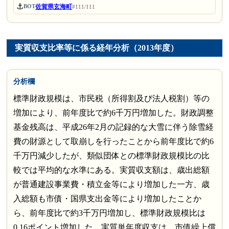
⚓
佐賀県玄海町
BOT
#111/111
実質収支比率等に係る経年分析（2013年度）
分析欄
標準財政規模は、市民税（所得割及び法人税割）等の
増加により、前年度比で約6千万円増加した。財政調整
基金残高は、平成26年2月の記録的な大雪に伴う除雪経
費の財源として取崩しを行ったことから前年度比で約6
千万円減少したが、類似団体との標準財政規模比の比
較では平均的な水準にある。実質収支額は、歳出総額
が普通建設事業費・積立金等により増加した一方、歳
入総額も市債・国県支出金等により増加したことか
ら、前年度比で約3千万円増加し、標準財政規模比は
0.16ポイント増加した。実質単年度収支は、市債繰上償