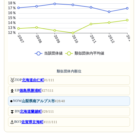
類似団体内順位
🥇
北海道由仁町
TOP
#1/111
⏫
徳島県勝浦町
UP
#27/111
●
山梨県南アルプス市
NOW
#28/40
⏬
北海道蘭越町
DN
#29/111
⚓
佐賀県玄海町
BOT
#111/111