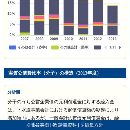
実質公債費比率（分子）の構造（2013年度）
分析欄
分子のうち公営企業債の元利償還金に対する繰入金
は、下水道事業会計における起債償還額の影響により
増加傾向にあるが、一般会計の市債元利償還金は、繰
©澁谷英樹
|
📚 講義資料
|
🖇編集方針
上償還等による計画的な削減の効果により減少してお