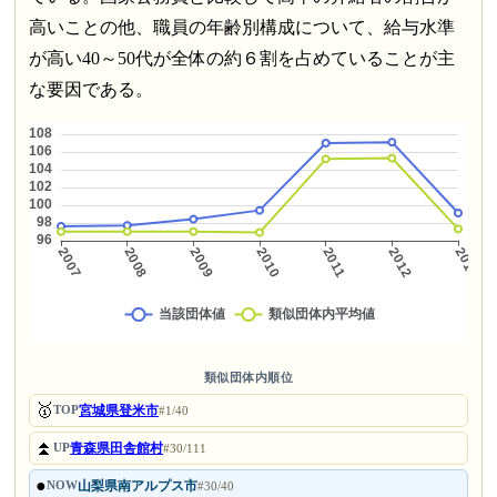
高いことの他、職員の年齢別構成について、給与水準
が高い40～50代が全体の約６割を占めていることが主
な要因である。
類似団体内順位
🥇
宮城県登米市
TOP
#1/40
⏫
青森県田舎館村
UP
#30/111
●
山梨県南アルプス市
NOW
#30/40