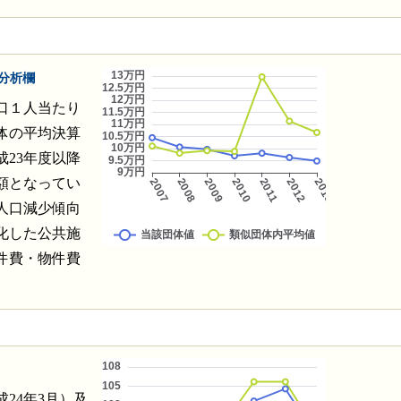
分析欄
人口１人当たり
体の平均決算
23年度以降
額となってい
人口減少傾向
化した公共施
件費・物件費
成24年3月）及