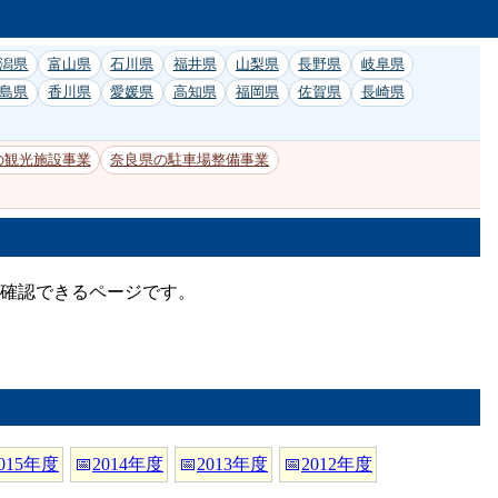
潟県
富山県
石川県
福井県
山梨県
長野県
岐阜県
島県
香川県
愛媛県
高知県
福岡県
佐賀県
長崎県
の観光施設事業
奈良県の駐車場整備事業
て確認できるページです。
015年度
📅
2014年度
📅
2013年度
📅
2012年度