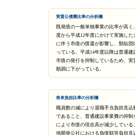
実質公債費比率の分析欄
既発債の一般単独事業の比率が高く
度から平成12年度にかけて実施した
に伴う市債の償還が影響し、類似団
っている。平成14年度以降は普通建
市債の発行を抑制しているため、実
順調に下がっている。
将来負担比率の分析欄
職員数の減により退職手当負担見込
であること、普通建設事業費の抑制
により市債の現在高が減少している
地開発公社における負債額等負担見