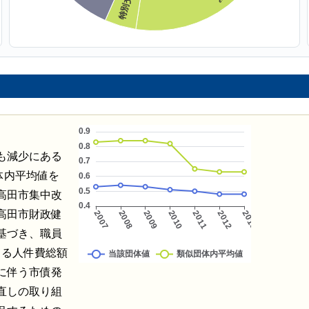
も減少にある
体内平均値を
高田市集中改
和高田市財政健
に基づき、職員
よる人件費総額
に伴う市債発
直しの取り組