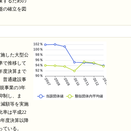
保するための
盤の確立を図
実施した大型公
準で推移して
年度決算まで
、普通建設事
規事業の3年
抑制し、ま
％減額等を実施
率は平成22
3年度決算以降
っている。