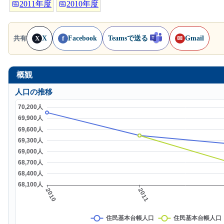
📅
2011年度
📅
2010年度
X
Facebook
Teamsで送る
Gmail
共有
X
f
✉
概観
人口の推移