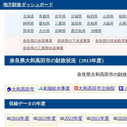
地方財政ダッシュボード
北海道
青森県
岩手県
宮城県
秋田県
山形県
福島
静岡県
愛知県
三重県
滋賀県
京都府
大阪府
兵庫
熊本県
大分県
宮崎県
鹿児島県
沖縄県
奈良県の水道事業
奈良県の下水道事業
奈良県の排水処理
奈良県の工業用水道事業
奈良県大和高田市の財政状況（2013年度）
奈良県大和高田市の財政
末端給水事業
大和高田市立病院
🏠
大和高田市
収録データの年度
📅
2024年度
📅
2023年度
📅
2022年度
📅
2021年度
📅
202