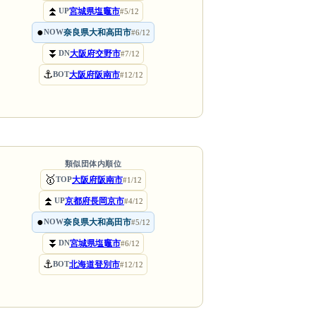
⏫
宮城県塩竈市
UP
#5/12
●
奈良県大和高田市
NOW
#6/12
⏬
大阪府交野市
DN
#7/12
⚓
大阪府阪南市
BOT
#12/12
類似団体内順位
🥇
大阪府阪南市
TOP
#1/12
⏫
京都府長岡京市
UP
#4/12
●
奈良県大和高田市
NOW
#5/12
⏬
宮城県塩竈市
DN
#6/12
⚓
北海道登別市
BOT
#12/12