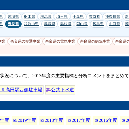
県
茨城県
栃木県
群馬県
埼玉県
千葉県
東京都
神奈川県
新
県
奈良県
和歌山県
鳥取県
島根県
岡山県
広島県
山口県
徳
事業
奈良県の交通事業
奈良県の電気事業
奈良県の病院事業
奈良県
状況について、2013年度の主要指標と分析コメントをまとめ
ＪＲ高田駅西側駐車場
公共下水道
0年度
📅
2019年度
📅
2018年度
📅
2017年度
📅
2016年度
📅
2