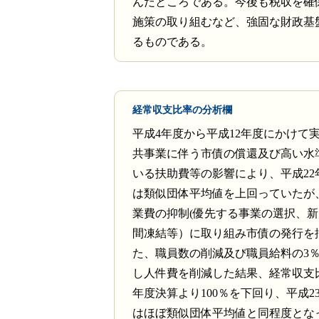
んだところである。今後も税収を確
施策の取り組むなど、強固な財政基
るものである。
経常収支比率の分析欄
平成4年度から平成12年度にかけて
共事業に伴う市債の償還及び高い水
いる扶助費等の影響により、平成22
は類似団体平均値を上回っていたが
業費の抑制(優先する事業の選択、新
間凍結等）に取り組み市債の発行を
た、職員数の削減及び職員給料の3
し人件費を削減した結果、経常収支比
年度決算より100％を下回り、平成2
はほぼ類似団体平均値と同程度とな