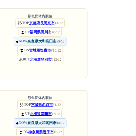
類似団体内順位
🥇
京都府長岡京市
TOP
#1/12
⏫
福岡県田川市
UP
#8/12
●
奈良県大和高田市
NOW
#9/12
⏬
宮城県塩竈市
DN
#10/12
⚓
北海道登別市
BOT
#12/12
類似団体内順位
🥇
宮城県名取市
TOP
#1/12
⏫
北海道室蘭市
UP
#7/12
●
奈良県大和高田市
NOW
#8/12
⏬
神奈川県逗子市
DN
#9/12