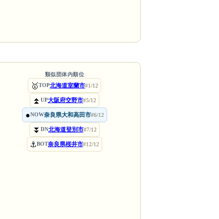
類似団体内順位
🥇
北海道室蘭市
TOP
#1/12
⏫
大阪府交野市
UP
#5/12
●
奈良県大和高田市
NOW
#6/12
⏬
北海道登別市
DN
#7/12
⚓
奈良県桜井市
BOT
#12/12