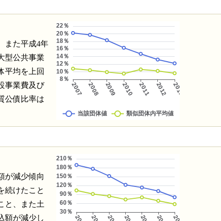
、また平成4年
大型公共事業
体平均を上回
設事業費及び
質公債比率は
額が減少傾向
を続けたこと
こと、また土
込額が減少し