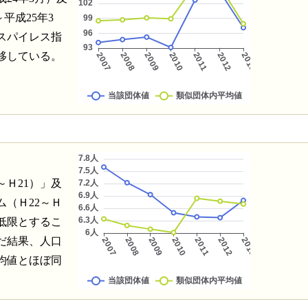
平成25年3
スパイレス指
移している。
～Ｈ21）」及
（Ｈ22～Ｈ
低限とするこ
だ結果、人口
均値とほぼ同