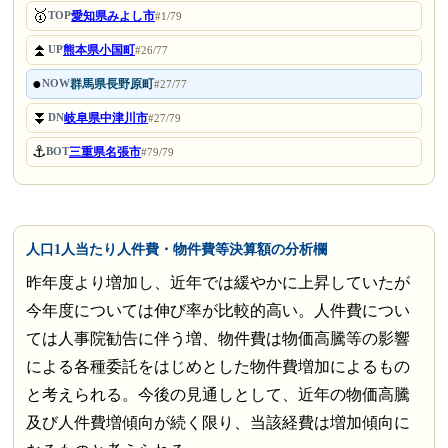
🥇
愛知県みよし市
TOP
#1/79
⏫
熊本県小国町
UP
#26/77
●
群馬県長野原町
NOW
#27/77
⏬
岐阜県中津川市
DN
#27/79
⚓
三重県名張市
BOT
#79/79
人口1人当たり人件費・物件費等決算額の分析欄
昨年度より増加し、近年では緩やかに上昇していたが
今年度については伸び率が比較的高い。人件費につい
ては人事院勧告に伴う増、物件費は物価高騰等の影響
による各種委託をはじめとした物件費増加によるもの
と考えられる。今後の見通しとして、近年の物価高騰
及び人件費増傾向が続く限り、当該経費は増加傾向に