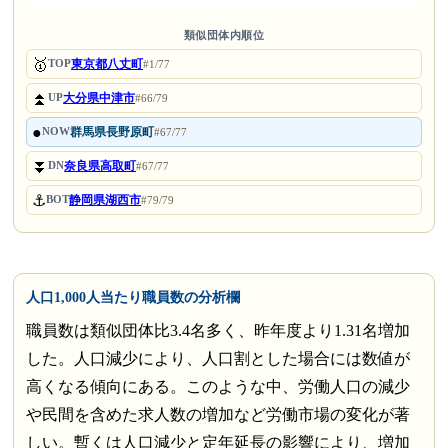
類似団体内順位
🥇
東京都八丈町
TOP
#1/77
⏫
大分県中津市
UP
#66/79
●
群馬県長野原町
NOW
#67/77
⏬
奈良県高取町
DN
#67/77
⚓
静岡県湖西市
BOT
#79/79
人口1,000人当たり職員数の分析欄
職員数は類似団体比3.4名多く、昨年度より1.31名増加
した。人口減少により、人口割とした場合には数値が
高くなる傾向にある。このような中、労働人口の減少
や民間を含めた求人数の増加など労働市場の変化が著
しい。暫くは人口減少と定年延長の影響により、増加