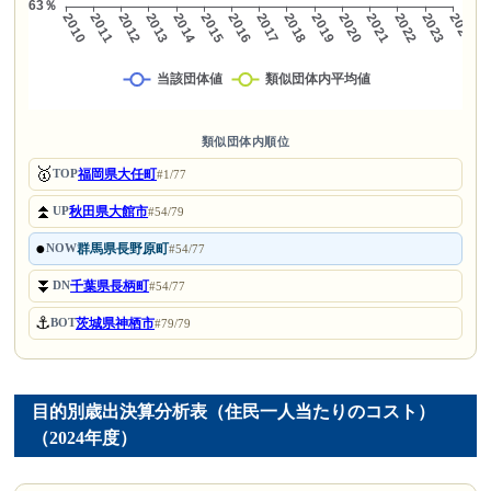
類似団体内順位
🥇
福岡県大任町
TOP
#1/77
⏫
秋田県大館市
UP
#54/79
●
群馬県長野原町
NOW
#54/77
⏬
千葉県長柄町
DN
#54/77
⚓
茨城県神栖市
BOT
#79/79
目的別歳出決算分析表（住民一人当たりのコスト）
（2024年度）