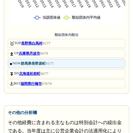
類似団体内順位
🥇
長野県白馬村
TOP
#1/77
⏫
兵庫県丹波市
UP
#4/79
●
群馬県長野原町
NOW
#5/77
⏬
北海道松前町
DN
#6/77
⚓
福岡県行橋市
BOT
#79/79
その他の分析欄
その他経費に含まれる主なものは特別会計への繰出金
である。当年度は主に公営企業会計の法適用化により