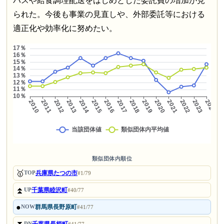
バスや給食調理配送をはじめとした委託費の増加が見
られた。今後も事業の見直しや、外部委託等における
適正化や効率化に努めたい。
類似団体内順位
🥇
兵庫県たつの市
TOP
#1/79
⏫
千葉県睦沢町
UP
#40/77
●
群馬県長野原町
NOW
#41/77
DN