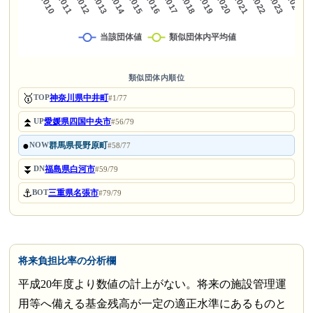
類似団体内順位
🥇
神奈川県中井町
TOP
#1/77
⏫
愛媛県四国中央市
UP
#56/79
●
群馬県長野原町
NOW
#58/77
⏬
福島県白河市
DN
#59/79
⚓
三重県名張市
BOT
#79/79
将来負担比率の分析欄
平成20年度より数値の計上がない。将来の施設管理運
用等へ備える基金残高が一定の適正水準にあるものと