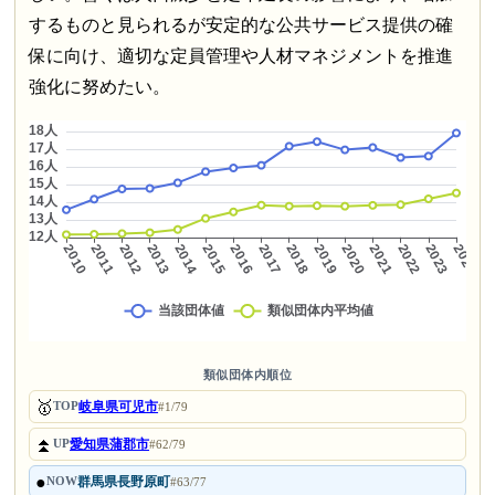
するものと見られるが安定的な公共サービス提供の確
保に向け、適切な定員管理や人材マネジメントを推進
強化に努めたい。
類似団体内順位
🥇
岐阜県可児市
TOP
#1/79
⏫
愛知県蒲郡市
UP
#62/79
●
群馬県長野原町
NOW
#63/77