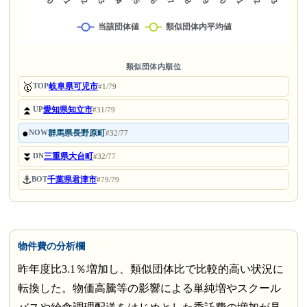
類似団体内順位
🥇
岐阜県可児市
TOP
#1/79
⏫
愛知県知立市
UP
#31/79
●
群馬県長野原町
NOW
#32/77
⏬
三重県大台町
DN
#32/77
⚓
千葉県君津市
BOT
#79/79
物件費の分析欄
昨年度比3.1％増加し、類似団体比で比較的高い状況に
転換した。物価高騰等の影響による単純増やスクール