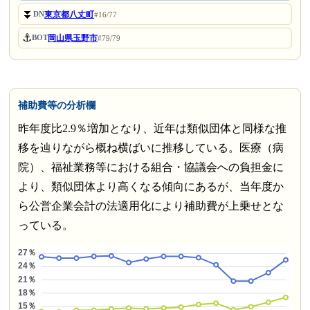
⏬
東京都八丈町
DN
#16/77
⚓
岡山県玉野市
BOT
#79/79
補助費等の分析欄
昨年度比2.9％増加となり、近年は類似団体と同様な推
移を辿りながら概ね横ばいに推移している。医療（病
院）、福祉業務等における組合・協議会への負担金に
より、類似団体より高くなる傾向にあるが、当年度か
ら公営企業会計の法適用化により補助費が上乗せとな
っている。