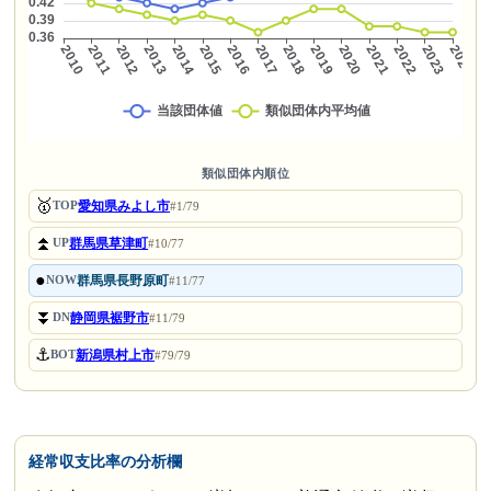
類似団体内順位
🥇
愛知県みよし市
TOP
#1/79
⏫
群馬県草津町
UP
#10/77
●
群馬県長野原町
NOW
#11/77
⏬
静岡県裾野市
DN
#11/79
⚓
新潟県村上市
BOT
#79/79
経常収支比率の分析欄