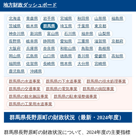
地方財政ダッシュボード
北海道
青森県
岩手県
宮城県
秋田県
山形県
福島県
茨城県
栃木県
群馬県
埼玉県
千葉県
東京都
神奈川県
新潟県
富山県
石川県
福井県
山梨県
長野県
岐阜県
静岡県
愛知県
三重県
滋賀県
京都府
大阪府
兵庫県
奈良県
和歌山県
鳥取県
島根県
岡山県
広島県
山口県
徳島県
香川県
愛媛県
高知県
福岡県
佐賀県
長崎県
熊本県
大分県
宮崎県
鹿児島県
沖縄県
群馬県の水道事業
群馬県の下水道事業
群馬県の排水処理事業
群馬県の交通事業
群馬県の電気事業
群馬県の病院事業
群馬県の観光施設事業
群馬県の駐車場整備事業
群馬県の工業用水道事業
群馬県長野原町の財政状況（最新・2024年度）
群馬県長野原町の財政状況について、2024年度の主要指標