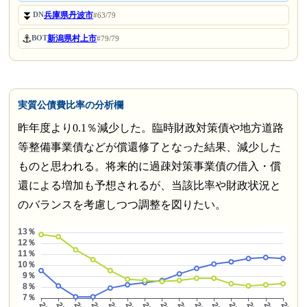
⏬
兵庫県丹波市
DN
#63/79
⚓
新潟県村上市
BOT
#79/79
実質公債費比率の分析欄
昨年度より0.1％減少した。臨時財政対策債や地方道路
等整備事業債などが償還修了となった結果、減少した
ものと思われる。将来的に過疎対策事業債の借入・償
還による増加も予想されるが、当該比率や財政状況と
のバランスを考慮しつつ調整を図りたい。