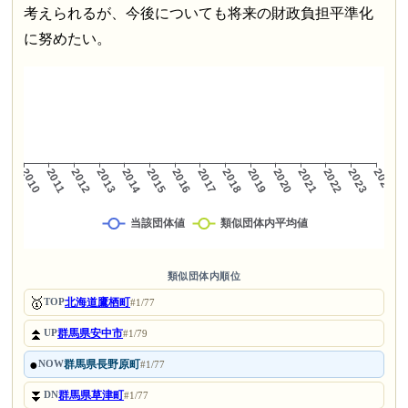
考えられるが、今後についても将来の財政負担平準化
に努めたい。
類似団体内順位
🥇
北海道鷹栖町
TOP
#1/77
⏫
群馬県安中市
UP
#1/79
●
群馬県長野原町
NOW
#1/77
⏬
群馬県草津町
DN
#1/77