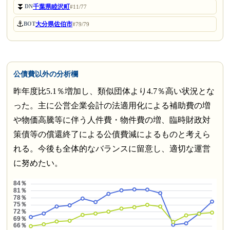
⏬
千葉県睦沢町
DN
#11/77
⚓
大分県佐伯市
BOT
#79/79
公債費以外の分析欄
昨年度比5.1％増加し、類似団体より4.7％高い状況とな
った。主に公営企業会計の法適用化による補助費の増
や物価高騰等に伴う人件費・物件費の増、臨時財政対
策債等の償還終了による公債費減によるものと考えら
れる。今後も全体的なバランスに留意し、適切な運営
に努めたい。