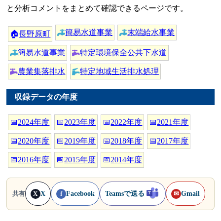
と分析コメントをまとめて確認できるページです。
簡易水道事業
末端給水事業
🏠
長野原町
簡易水道事業
特定環境保全公共下水道
農業集落排水
特定地域生活排水処理
収録データの年度
📅
2024年度
📅
2023年度
📅
2022年度
📅
2021年度
📅
2020年度
📅
2019年度
📅
2018年度
📅
2017年度
📅
2016年度
📅
2015年度
📅
2014年度
X
Facebook
Teamsで送る
Gmail
共有
X
f
✉