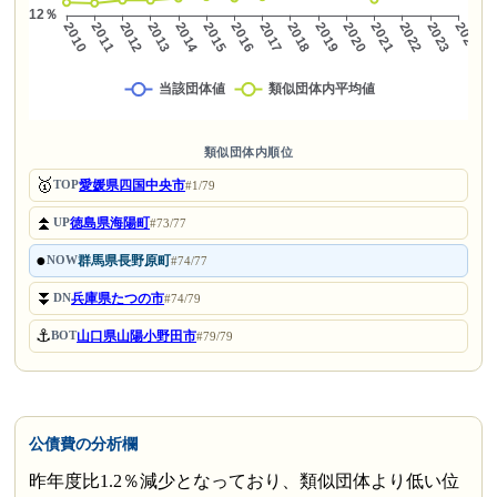
類似団体内順位
🥇
愛媛県四国中央市
TOP
#1/79
⏫
徳島県海陽町
UP
#73/77
●
群馬県長野原町
NOW
#74/77
⏬
兵庫県たつの市
DN
#74/79
⚓
山口県山陽小野田市
BOT
#79/79
公債費の分析欄
昨年度比1.2％減少となっており、類似団体より低い位