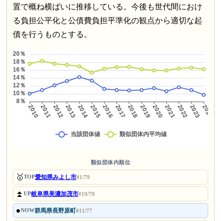
置で概ね横ばいに推移している。今後も世代間におけ
る負担公平化と公債費負担平準化の観点から適切な起
債を行うものとする。
類似団体内順位
🥇
愛知県みよし市
TOP
#1/79
⏫
岐阜県美濃加茂市
UP
#10/79
●
群馬県長野原町
NOW
#11/77