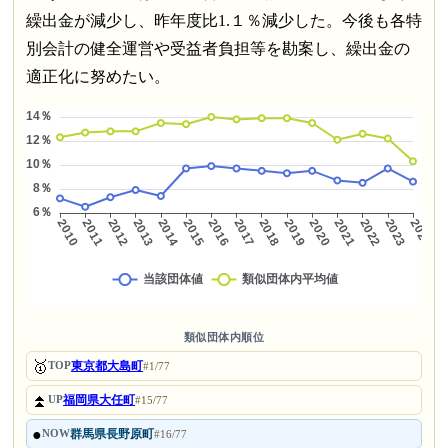
繰出金が減少し、昨年度比1.１％減少した。今後も各特
別会計の健全運営や受益者負担等を勘案し、繰出金の
適正化に努めたい。
類似団体内順位
🥇
東京都大島町
TOP
#1/77
⏫
福岡県大任町
UP
#15/77
●
群馬県長野原町
NOW
#16/77