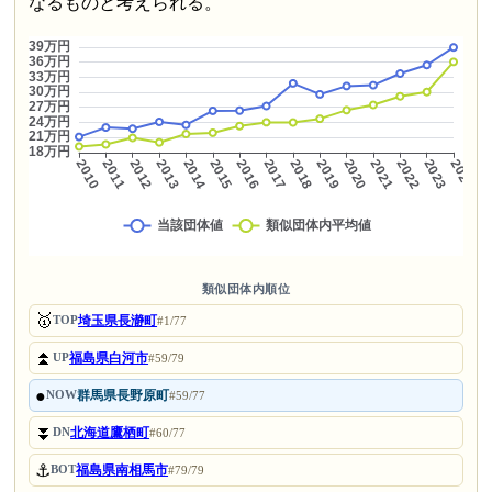
なるものと考えられる。
類似団体内順位
🥇
埼玉県長瀞町
TOP
#1/77
⏫
福島県白河市
UP
#59/79
●
群馬県長野原町
NOW
#59/77
⏬
北海道鷹栖町
DN
#60/77
⚓
福島県南相馬市
BOT
#79/79