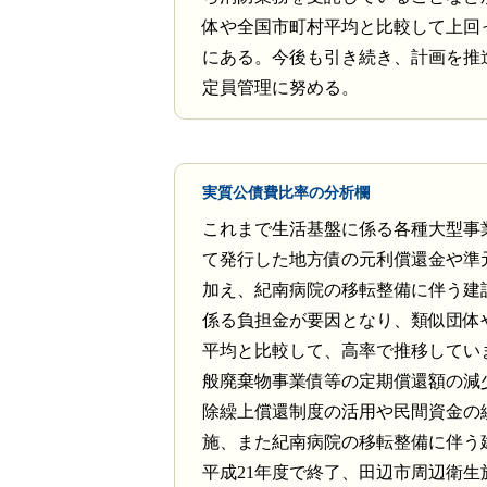
体や全国市町村平均と比較して上回
にある。今後も引き続き、計画を推
定員管理に努める。
実質公債費比率の分析欄
これまで生活基盤に係る各種大型事
て発行した地方債の元利償還金や準
加え、紀南病院の移転整備に伴う建
係る負担金が要因となり、類似団体
平均と比較して、高率で推移してい
般廃棄物事業債等の定期償還額の減
除繰上償還制度の活用や民間資金の
施、また紀南病院の移転整備に伴う
平成21年度で終了、田辺市周辺衛生