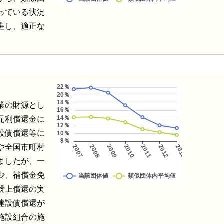
っている状況
進し、適正な
業の財源とし
元利償還金に
設債償還等に
や全国市町村
ましたが、一
少、補償金免
繰上償還の実
建設債償還が
施設組合の施