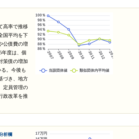
て高率で推移
全国平均を下
や公債費の増
25年度は、個
対策債の増加
ている。今後も
基づき、地方
、定員管理の
行政改革を推
分析欄