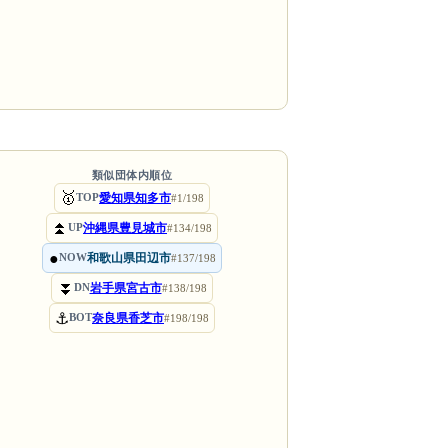
類似団体内順位
🥇
愛知県知多市
TOP
#1/198
⏫
沖縄県豊見城市
UP
#134/198
●
和歌山県田辺市
NOW
#137/198
⏬
岩手県宮古市
DN
#138/198
⚓
奈良県香芝市
BOT
#198/198