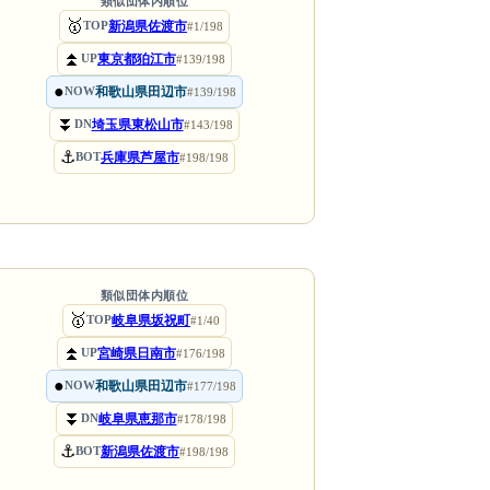
類似団体内順位
🥇
新潟県佐渡市
TOP
#1/198
⏫
東京都狛江市
UP
#139/198
●
和歌山県田辺市
NOW
#139/198
⏬
埼玉県東松山市
DN
#143/198
⚓
兵庫県芦屋市
BOT
#198/198
類似団体内順位
🥇
岐阜県坂祝町
TOP
#1/40
⏫
宮崎県日南市
UP
#176/198
●
和歌山県田辺市
NOW
#177/198
⏬
岐阜県恵那市
DN
#178/198
⚓
新潟県佐渡市
BOT
#198/198