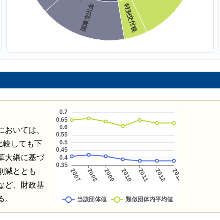
においては、
比較しても下
革大綱に基づ
削減ととも
など、財政基
る。