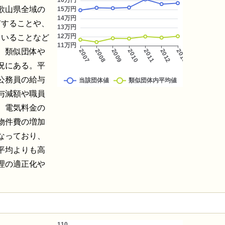
和歌山県全域の
有することや、
ていることなど
、類似団体や
況にある。平
公務員の給与
与減額や職員
、電気料金の
物件費の増加
なっており、
平均よりも高
理の適正化や