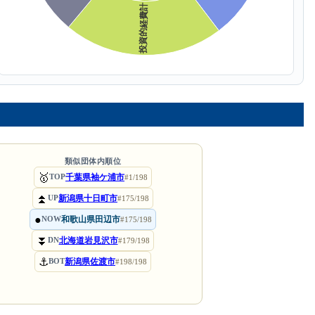
類似団体内順位
🥇
千葉県袖ケ浦市
TOP
#1/198
⏫
新潟県十日町市
UP
#175/198
●
和歌山県田辺市
NOW
#175/198
⏬
北海道岩見沢市
DN
#179/198
⚓
新潟県佐渡市
BOT
#198/198