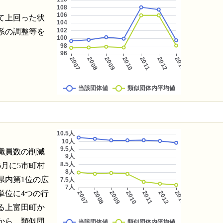
て上回った状
系の調整等を
職員数の削減
5月に5市町村
県内第1位の広
単位に4つの行
る上富田町か
から、類似団