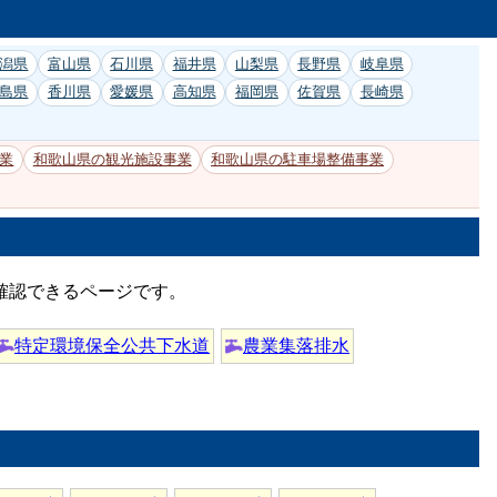
潟県
富山県
石川県
福井県
山梨県
長野県
岐阜県
島県
香川県
愛媛県
高知県
福岡県
佐賀県
長崎県
業
和歌山県の観光施設事業
和歌山県の駐車場整備事業
確認できるページです。
特定環境保全公共下水道
農業集落排水