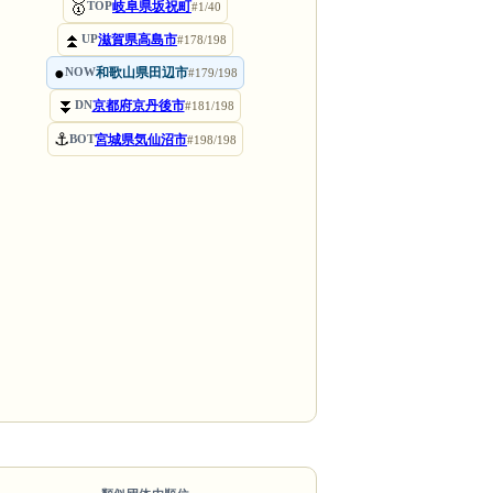
🥇
岐阜県坂祝町
TOP
#1/40
⏫
滋賀県高島市
UP
#178/198
●
和歌山県田辺市
NOW
#179/198
⏬
京都府京丹後市
DN
#181/198
⚓
宮城県気仙沼市
BOT
#198/198