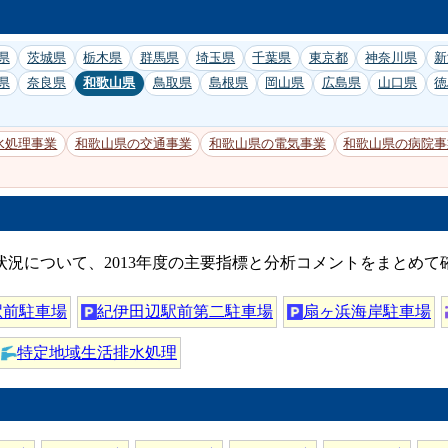
県
茨城県
栃木県
群馬県
埼玉県
千葉県
東京都
神奈川県
新
県
奈良県
和歌山県
鳥取県
島根県
岡山県
広島県
山口県
徳
水処理事業
和歌山県の交通事業
和歌山県の電気事業
和歌山県の病院事
状況について、2013年度の主要指標と分析コメントをまとめて
駅前駐車場
紀伊田辺駅前第二駐車場
扇ヶ浜海岸駐車場
特定地域生活排水処理