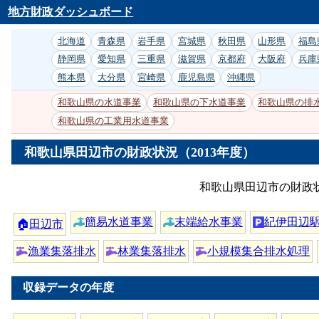
地方財政ダッシュボード
北海道
青森県
岩手県
宮城県
秋田県
山形県
福島
静岡県
愛知県
三重県
滋賀県
京都府
大阪府
兵庫
熊本県
大分県
宮崎県
鹿児島県
沖縄県
和歌山県の水道事業
和歌山県の下水道事業
和歌山県の排
和歌山県の工業用水道事業
和歌山県田辺市の財政状況（2013年度）
和歌山県田辺市の財政
簡易水道事業
末端給水事業
紀伊田辺
🏠
田辺市
漁業集落排水
林業集落排水
小規模集合排水処理
収録データの年度