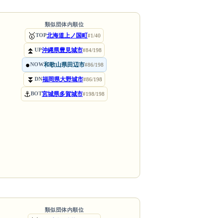
類似団体内順位
🥇
北海道上ノ国町
TOP
#1/40
⏫
沖縄県豊見城市
UP
#84/198
●
和歌山県田辺市
NOW
#86/198
⏬
福岡県大野城市
DN
#86/198
⚓
宮城県多賀城市
BOT
#198/198
類似団体内順位