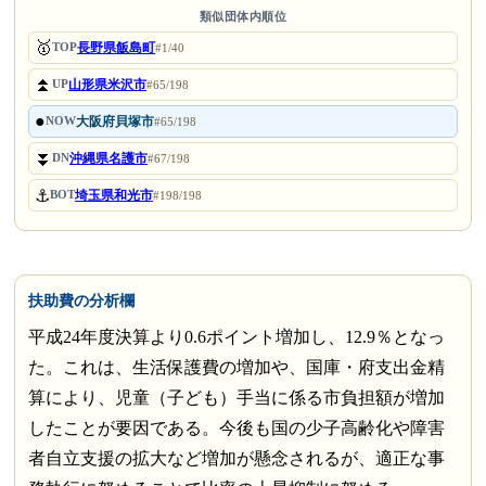
類似団体内順位
🥇
長野県飯島町
TOP
#1/40
⏫
山形県米沢市
UP
#65/198
●
大阪府貝塚市
NOW
#65/198
⏬
沖縄県名護市
DN
#67/198
⚓
埼玉県和光市
BOT
#198/198
扶助費の分析欄
平成24年度決算より0.6ポイント増加し、12.9％となっ
た。これは、生活保護費の増加や、国庫・府支出金精
算により、児童（子ども）手当に係る市負担額が増加
したことが要因である。今後も国の少子高齢化や障害
者自立支援の拡大など増加が懸念されるが、適正な事