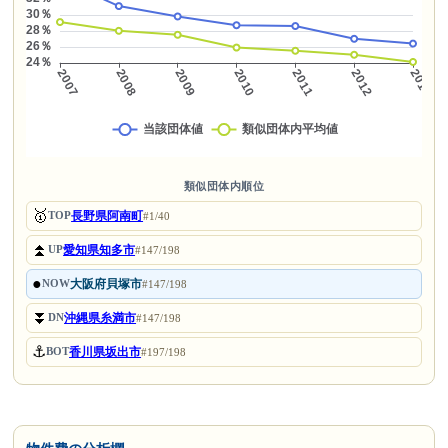
類似団体内順位
🥇
長野県阿南町
TOP
#1/40
⏫
愛知県知多市
UP
#147/198
●
大阪府貝塚市
NOW
#147/198
⏬
沖縄県糸満市
DN
#147/198
⚓
香川県坂出市
BOT
#197/198