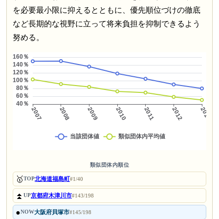
を必要最小限に抑えるとともに、優先順位づけの徹底
など長期的な視野に立って将来負担を抑制できるよう
努める。
類似団体内順位
🥇
北海道福島町
TOP
#1/40
⏫
京都府木津川市
UP
#143/198
●
大阪府貝塚市
NOW
#145/198