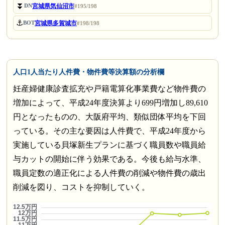
⏬
宮城県気仙沼市
DN
#195/198
⚓
宮城県多賀城市
BOT
#198/198
人口1人当たり人件費・物件費等決算額の分析欄
妊産婦健康診査拡充や戸籍電算化事業費など物件費の
増加によって、平成24年度決算より699円増加し89,610
円となったものの、大阪府平均、類似団体平均を下回
っている。その主な要因は人件費で、平成24年度から
実施している貝塚新生プランに基づく職員数や職員給
与カットの開始に伴う効果である。今後も給与水準、
職員定数の適正化による人件費の削減や物件費の歳出
削減を図り、コストを抑制していく。