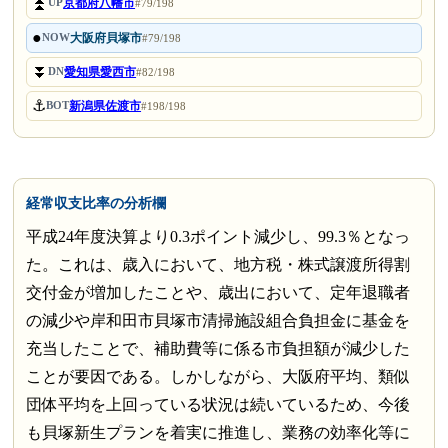
⏫
京都府八幡市
UP
#79/198
●
大阪府貝塚市
NOW
#79/198
⏬
愛知県愛西市
DN
#82/198
⚓
新潟県佐渡市
BOT
#198/198
経常収支比率の分析欄
平成24年度決算より0.3ポイント減少し、99.3％となっ
た。これは、歳入において、地方税・株式譲渡所得割
交付金が増加したことや、歳出において、定年退職者
の減少や岸和田市貝塚市清掃施設組合負担金に基金を
充当したことで、補助費等に係る市負担額が減少した
ことが要因である。しかしながら、大阪府平均、類似
団体平均を上回っている状況は続いているため、今後
も貝塚新生プランを着実に推進し、業務の効率化等に