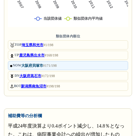
類似団体内順位
🥇
埼玉県和光市
TOP
#1/198
⏫
鹿児島県出水市
UP
#168/198
●
大阪府貝塚市
NOW
#171/198
⏬
大阪府高石市
DN
#172/198
⚓
新潟県南魚沼市
BOT
#198/198
補助費等の分析欄
平成24年度決算より0.4ポイント減少し、14.8％となっ
た。これは、病院事業会計への繰出が増加したもの