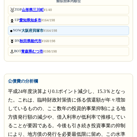
類似団体内順位
🥇
山形県三川町
TOP
#1/40
⏫
愛知県知多市
UP
#164/198
●
大阪府貝塚市
NOW
#164/198
⏬
秋田県能代市
DN
#168/198
⚓
青森県むつ市
BOT
#198/198
公債費の分析欄
平成24年度決算より0.1ポイント減少し、15.3％となっ
た。これは、臨時財政対策債に係る償還額が年々増加
しているものの、ここ数年の投資的事業抑制による地
方債発行額の減少や、借入利率が低利率で推移してい
ることが要因である。今後も引き続き投資事業の抑制
により、地方債の発行を必要最低限に留め、この水準