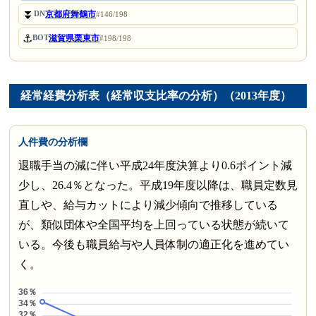
⏬
京都府舞鶴市
DN
#146/198
⚓
滋賀県栗東市
BOT
#198/198
経常経費分析表（経常収支比率の分析）（2013年度）
人件費の分析欄
退職手当の減に伴い平成24年度決算より0.6ポイント減
少し、26.4％となった。平成19年度以降は、職員定数見
直しや、給与カットにより減少傾向で推移している
が、類似団体や全国平均を上回っている状態が続いて
いる。今後も職員給与や人員体制の適正化を進めてい
く。