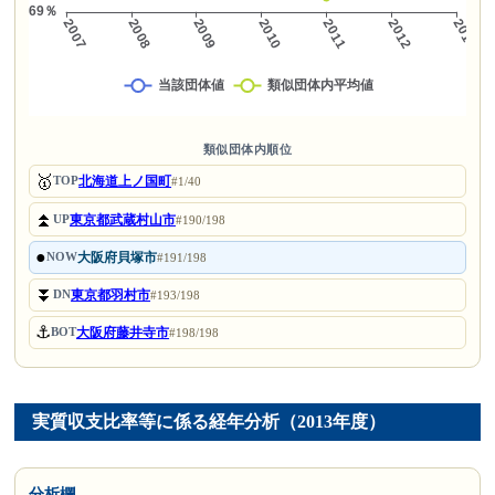
類似団体内順位
🥇
北海道上ノ国町
TOP
#1/40
⏫
東京都武蔵村山市
UP
#190/198
●
大阪府貝塚市
NOW
#191/198
⏬
東京都羽村市
DN
#193/198
⚓
大阪府藤井寺市
BOT
#198/198
実質収支比率等に係る経年分析（2013年度）
分析欄