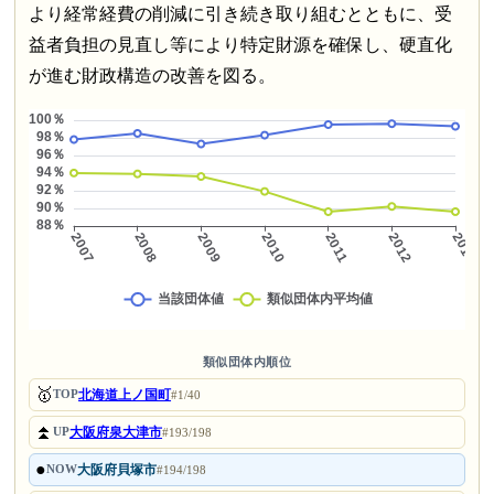
より経常経費の削減に引き続き取り組むとともに、受
益者負担の見直し等により特定財源を確保し、硬直化
が進む財政構造の改善を図る。
類似団体内順位
🥇
北海道上ノ国町
TOP
#1/40
⏫
大阪府泉大津市
UP
#193/198
●
大阪府貝塚市
NOW
#194/198