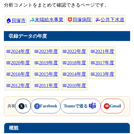
分析コメントをまとめて確認できるページです。
末端給水事業
貝塚病院
公共下水道
🏠
貝塚市
収録データの年度
📅
2024年度
📅
2023年度
📅
2022年度
📅
2021年度
📅
2020年度
📅
2019年度
📅
2018年度
📅
2017年度
📅
2016年度
📅
2015年度
📅
2014年度
📅
2013年度
📅
2012年度
📅
2011年度
📅
2010年度
X
Facebook
Teamsで送る
Gmail
共有
X
f
✉
概観