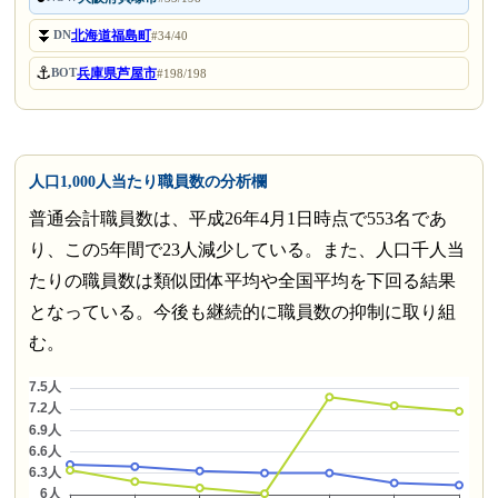
⏬
北海道福島町
DN
#34/40
⚓
兵庫県芦屋市
BOT
#198/198
人口1,000人当たり職員数の分析欄
普通会計職員数は、平成26年4月1日時点で553名であ
り、この5年間で23人減少している。また、人口千人当
たりの職員数は類似団体平均や全国平均を下回る結果
となっている。今後も継続的に職員数の抑制に取り組
む。