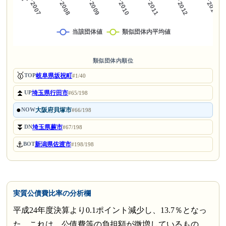
類似団体内順位
🥇
岐阜県坂祝町
TOP
#1/40
⏫
埼玉県行田市
UP
#65/198
●
大阪府貝塚市
NOW
#66/198
⏬
埼玉県蕨市
DN
#67/198
⚓
新潟県佐渡市
BOT
#198/198
実質公債費比率の分析欄
平成24年度決算より0.1ポイント減少し、13.7％となっ
た。これは、公債費等の負担額が微増しているもの