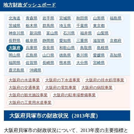
地方財政ダッシュボード
北海道
青森県
岩手県
宮城県
秋田県
山形県
福島県
茨城県
栃木県
群馬県
埼玉県
千葉県
東京都
神奈川県
新潟県
富山県
石川県
福井県
山梨県
長野県
岐阜県
静岡県
愛知県
三重県
滋賀県
京都府
大阪府
兵庫県
奈良県
和歌山県
鳥取県
島根県
岡山県
広島県
山口県
徳島県
香川県
愛媛県
高知県
福岡県
佐賀県
長崎県
熊本県
大分県
宮崎県
鹿児島県
沖縄県
大阪府の水道事業
大阪府の下水道事業
大阪府の排水処理事業
大阪府の交通事業
大阪府の電気事業
大阪府の病院事業
大阪府の観光施設事業
大阪府の駐車場整備事業
大阪府の工業用水道事業
大阪府貝塚市の財政状況（2013年度）
大阪府貝塚市の財政状況について、2013年度の主要指標と