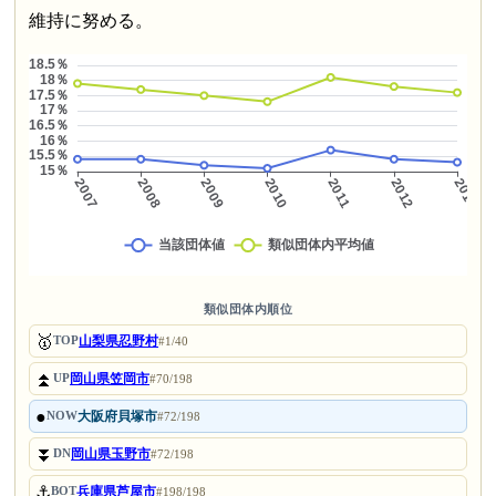
維持に努める。
類似団体内順位
🥇
山梨県忍野村
TOP
#1/40
⏫
岡山県笠岡市
UP
#70/198
●
大阪府貝塚市
NOW
#72/198
⏬
岡山県玉野市
DN
#72/198
⚓
兵庫県芦屋市
BOT
#198/198