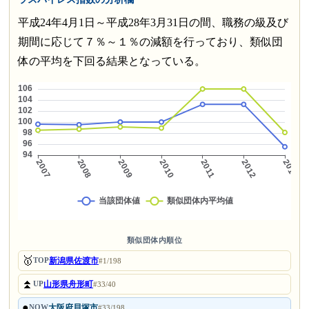
平成24年4月1日～平成28年3月31日の間、職務の級及び
期間に応じて７％～１％の減額を行っており、類似団
体の平均を下回る結果となっている。
類似団体内順位
🥇
新潟県佐渡市
TOP
#1/198
⏫
山形県舟形町
UP
#33/40
●
大阪府貝塚市
NOW
#33/198