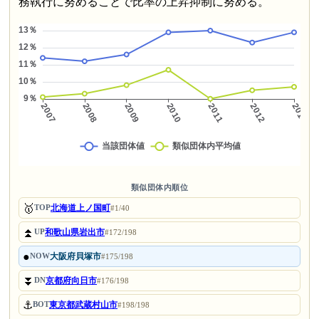
務執行に努めることで比率の上昇抑制に努める。
類似団体内順位
🥇
北海道上ノ国町
TOP
#1/40
⏫
和歌山県岩出市
UP
#172/198
●
大阪府貝塚市
NOW
#175/198
⏬
京都府向日市
DN
#176/198
⚓
東京都武蔵村山市
BOT
#198/198