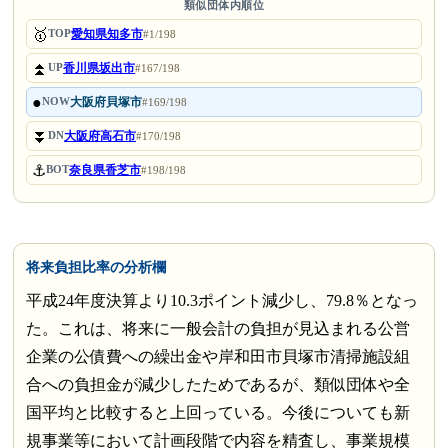
類似団体内順位
🥇
愛知県知多市
TOP
#1/198
⏫
香川県坂出市
UP
#167/198
●
大阪府貝塚市
NOW
#169/198
⏬
大阪府高石市
DN
#170/198
⚓
奈良県香芝市
BOT
#198/198
将来負担比率の分析欄
平成24年度決算より10.3ポイント減少し、79.8％となっ
た。これは、将来に一般会計の負担が見込まれる公営
企業の公債費への繰出金や岸和田市貝塚市清掃施設組
合への負担金が減少したためであるが、類似団体や全
国平均と比較すると上回っている。今後についても新
規事業等において計画段階で内容を精査し、事業規模