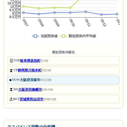
類似団体内順位
🥇
岐阜県坂祝町
TOP
#1/40
⏫
静岡県川根本町
UP
#35/40
●
大阪府貝塚市
NOW
#35/198
⏬
大阪府四條畷市
DN
#36/198
⚓
宮城県気仙沼市
BOT
#198/198
ラスパイレス指数の分析欄