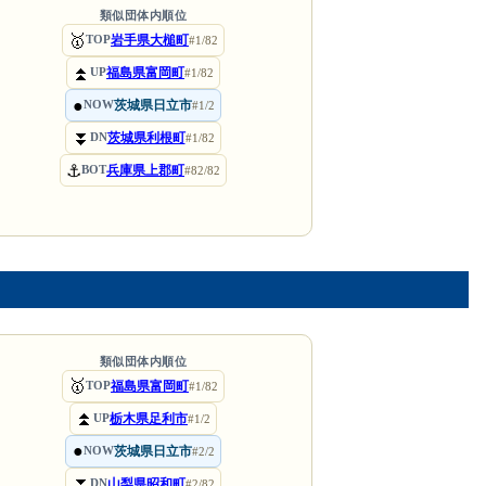
類似団体内順位
🥇
岩手県大槌町
TOP
#1/82
⏫
福島県富岡町
UP
#1/82
●
茨城県日立市
NOW
#1/2
⏬
茨城県利根町
DN
#1/82
⚓
兵庫県上郡町
BOT
#82/82
類似団体内順位
🥇
福島県富岡町
TOP
#1/82
⏫
栃木県足利市
UP
#1/2
●
茨城県日立市
NOW
#2/2
⏬
山梨県昭和町
DN
#2/82