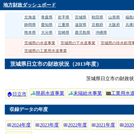
地方財政ダッシュボード
北海道
青森県
岩手県
宮城県
秋田県
山形県
福島
静岡県
愛知県
三重県
滋賀県
京都府
大阪府
兵庫
熊本県
大分県
宮崎県
鹿児島県
沖縄県
茨城県の水道事業
茨城県の下水道事業
茨城県の排水処理
茨城県の工業用水道事業
茨城県日立市の財政状況（2013年度）
茨城県日立市の財政状
簡易水道事業
末端給水事業
工業用水
🏠
日立市
収録データの年度
📅
2024年度
📅
2023年度
📅
2022年度
📅
2021年度
📅
202