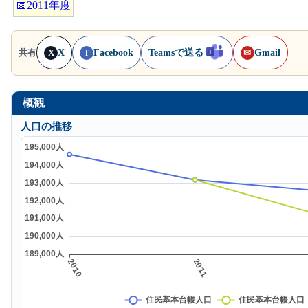
📅
2011年度
X
Facebook
Teamsで送る
Gmail
共有
X
f
✉
概観
人口の推移