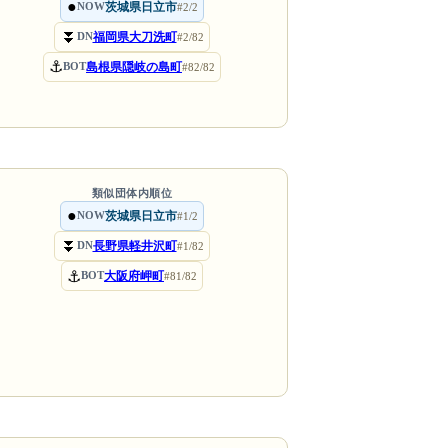
●
茨城県日立市
NOW
#2/2
⏬
福岡県大刀洗町
DN
#2/82
⚓
島根県隠岐の島町
BOT
#82/82
類似団体内順位
●
茨城県日立市
NOW
#1/2
⏬
長野県軽井沢町
DN
#1/82
⚓
大阪府岬町
BOT
#81/82