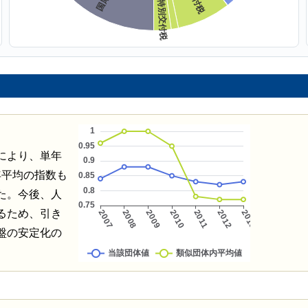
により、単年
年平均の指数も
た。今後、人
るため、引き
盤の安定化の