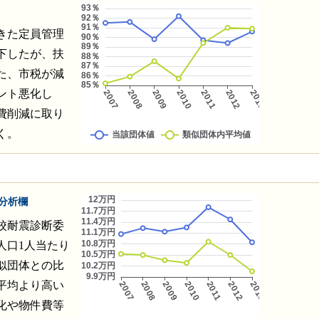
きた定員管理
下したが、扶
た、市税が減
ント悪化し
費削減に取り
く。
分析欄
校耐震診断委
人口1人当たり
似団体との比
平均より高い
化や物件費等