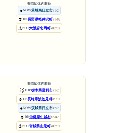
類似団体内順位
●
茨城県日立市
NOW
#1/2
⏬
長野県軽井沢町
DN
#1/82
⚓
大阪府忠岡町
BOT
#82/82
類似団体内順位
🥇
栃木県足利市
TOP
#1/2
⏫
長崎県波佐見町
UP
#1/82
●
茨城県日立市
NOW
#2/2
⏬
沖縄県中城村
DN
#3/82
⚓
宮城県山元町
BOT
#82/82