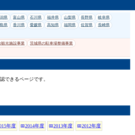
潟県
富山県
石川県
福井県
山梨県
長野県
岐阜県
島県
香川県
愛媛県
高知県
福岡県
佐賀県
長崎県
の観光施設事業
茨城県の駐車場整備事業
確認できるページです。
015年度
📅
2014年度
📅
2013年度
📅
2012年度