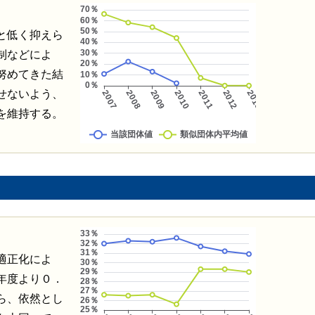
と低く抑えら
制などによ
努めてきた結
せないよう、
を維持する。
適正化によ
年度より０．
ら、依然とし