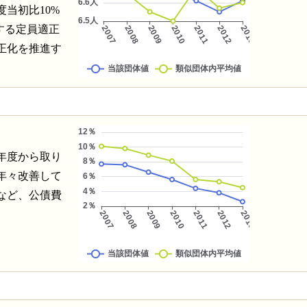
度当初比10%
する定員適正
正化を推進す
年度から取り
年々改善して
など、公債費