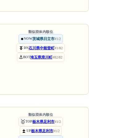
類似団体内順位
●
茨城県日立市
NOW
#1/2
⏬
石川県中能登町
DN
#1/82
⚓
埼玉県滑川町
BOT
#82/82
類似団体内順位
🥇
栃木県足利市
TOP
#1/2
⏫
栃木県足利市
UP
#1/2