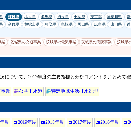
県
茨城県
栃木県
群馬県
埼玉県
千葉県
東京都
神奈川県
新
県
奈良県
和歌山県
鳥取県
島根県
岡山県
広島県
山口県
徳
事業
茨城県の交通事業
茨城県の電気事業
茨城県の病院事業
茨城県
況について、2013年度の主要指標と分析コメントをまとめて
道事業
公共下水道
特定地域生活排水処理
0年度
📅
2019年度
📅
2018年度
📅
2017年度
📅
2016年度
📅
2