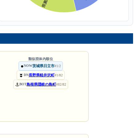
類似団体内順位
●
茨城県日立市
NOW
#1/2
⏬
長野県軽井沢町
DN
#1/82
⚓
島根県隠岐の島町
BOT
#82/82