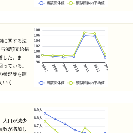
例に関する法
給与減額支給措
善した。ま
回っている。
の状況等を踏
ていく
、人口が減少
員数が増加し