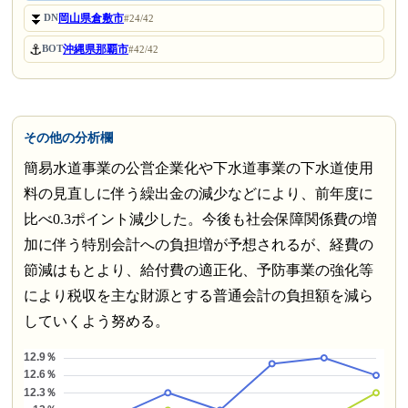
⏬
岡山県倉敷市
DN
#24/42
⚓
沖縄県那覇市
BOT
#42/42
その他の分析欄
簡易水道事業の公営企業化や下水道事業の下水道使用
料の見直しに伴う繰出金の減少などにより、前年度に
比べ0.3ポイント減少した。今後も社会保障関係費の増
加に伴う特別会計への負担増が予想されるが、経費の
節減はもとより、給付費の適正化、予防事業の強化等
により税収を主な財源とする普通会計の負担額を減ら
していくよう努める。