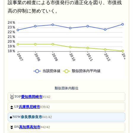
設事業の精査による市債発行の適正化を図り、市債残
高の抑制に努めていく。
類似団体内順位
🥇
愛知県岡崎市
TOP
#1/42
⏫
兵庫県尼崎市
UP
#39/42
●
奈良県奈良市
NOW
#41/42
⏬
高知県高知市
DN
#42/42