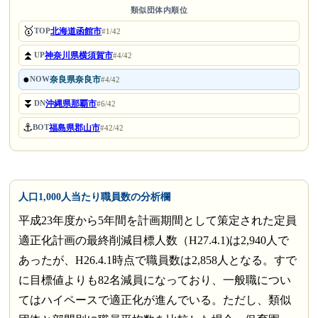
類似団体内順位
🥇
北海道函館市
TOP
#1/42
⏫
神奈川県横須賀市
UP
#4/42
●
奈良県奈良市
NOW
#4/42
⏬
沖縄県那覇市
DN
#6/42
⚓
福島県郡山市
BOT
#42/42
人口1,000人当たり職員数の分析欄
平成23年度から5年間を計画期間として策定された定員
適正化計画の最終削減目標人数（H27.4.1)は2,940人で
あったが、H26.4.1時点で職員数は2,858人となる。すで
に目標値よりも82名減員になっており、一般職につい
てはハイペースで適正化が進んでいる。ただし、類似