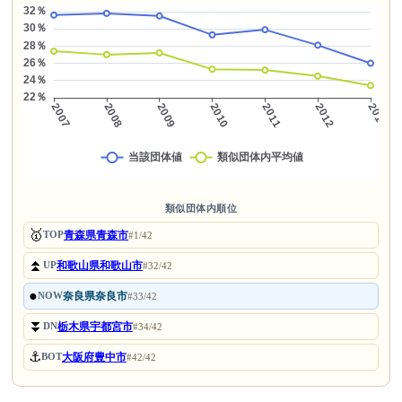
類似団体内順位
🥇
青森県青森市
TOP
#1/42
⏫
和歌山県和歌山市
UP
#32/42
●
奈良県奈良市
NOW
#33/42
⏬
栃木県宇都宮市
DN
#34/42
⚓
大阪府豊中市
BOT
#42/42