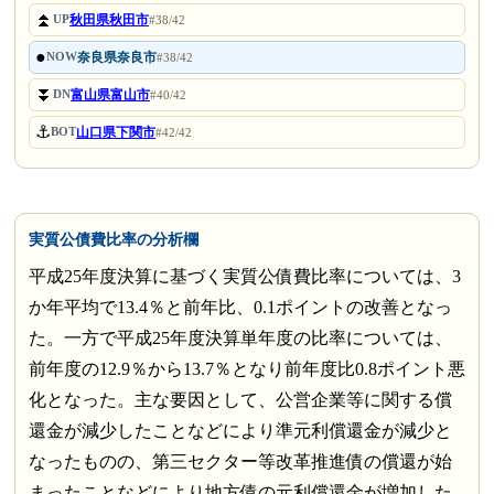
⏫
秋田県秋田市
UP
#38/42
●
奈良県奈良市
NOW
#38/42
⏬
富山県富山市
DN
#40/42
⚓
山口県下関市
BOT
#42/42
実質公債費比率の分析欄
平成25年度決算に基づく実質公債費比率については、3
か年平均で13.4％と前年比、0.1ポイントの改善となっ
た。一方で平成25年度決算単年度の比率については、
前年度の12.9％から13.7％となり前年度比0.8ポイント悪
化となった。主な要因として、公営企業等に関する償
還金が減少したことなどにより準元利償還金が減少と
なったものの、第三セクター等改革推進債の償還が始
まったことなどにより地方債の元利償還金が増加した