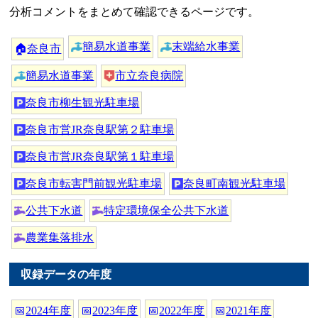
分析コメントをまとめて確認できるページです。
簡易水道事業
末端給水事業
🏠
奈良市
簡易水道事業
市立奈良病院
奈良市柳生観光駐車場
奈良市営JR奈良駅第２駐車場
奈良市営JR奈良駅第１駐車場
奈良市転害門前観光駐車場
奈良町南観光駐車場
公共下水道
特定環境保全公共下水道
農業集落排水
収録データの年度
📅
2024年度
📅
2023年度
📅
2022年度
📅
2021年度