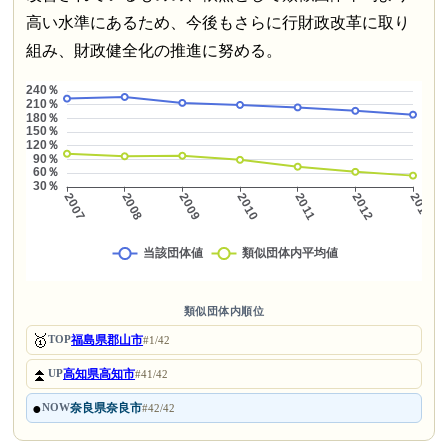
高い水準にあるため、今後もさらに行財政改革に取り
組み、財政健全化の推進に努める。
類似団体内順位
🥇
福島県郡山市
TOP
#1/42
⏫
高知県高知市
UP
#41/42
●
奈良県奈良市
NOW
#42/42