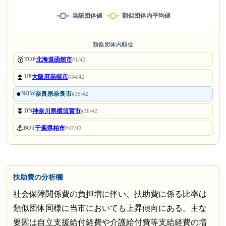
類似団体内順位
🥇
北海道函館市
TOP
#1/42
⏫
大阪府高槻市
UP
#34/42
●
奈良県奈良市
NOW
#35/42
⏬
神奈川県横須賀市
DN
#36/42
⚓
千葉県柏市
BOT
#42/42
扶助費の分析欄
社会保障関係費の負担増に伴い、扶助費に係る比率は
類似団体同様に当市においても上昇傾向にある。主な
要因は自立支援給付経費や介護給付費等支給経費の増