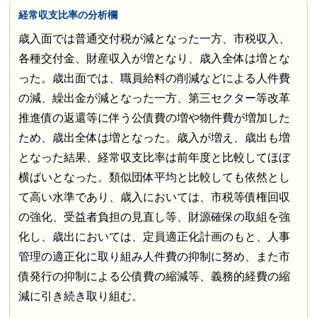
経常収支比率の分析欄
歳入面では普通交付税が減となった一方、市税収入、
各種交付金、財産収入が増となり、歳入全体は増とな
った。歳出面では、職員給料の削減などによる人件費
の減、繰出金が減となった一方、第三セクター等改革
推進債の返還等に伴う公債費の増や物件費が増加した
ため、歳出全体は増となった。歳入が増え、歳出も増
となった結果、経常収支比率は前年度と比較してほぼ
横ばいとなった。類似団体平均と比較しても依然とし
て高い水準であり、歳入においては、市税等債権回収
の強化、受益者負担の見直し等、財源確保の取組を強
化し、歳出においては、定員適正化計画のもと、人事
管理の適正化に取り組み人件費の抑制に努め、また市
債発行の抑制による公債費の縮減等、義務的経費の縮
減に引き続き取り組む。