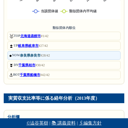
類似団体内順位
🥇
北海道函館市
TOP
#1/42
⏫
岐阜県岐阜市
UP
#27/42
●
奈良県奈良市
NOW
#28/42
⏬
千葉県柏市
DN
#30/42
⚓
千葉県船橋市
BOT
#42/42
実質収支比率等に係る経年分析（2013年度）
分析欄
©澁谷英樹
|
📚 講義資料
|
🖇編集方針
平成23年度までは歳入不足を補うため財政調整基金を