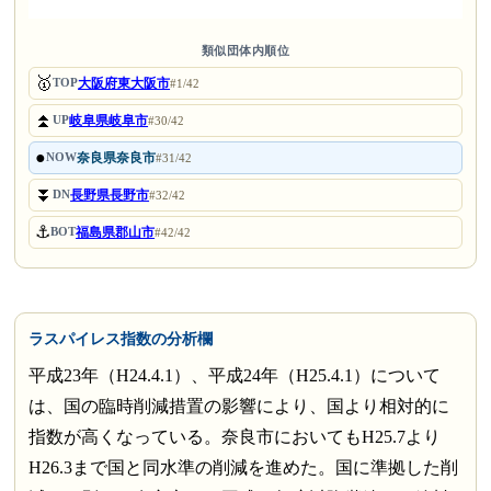
類似団体内順位
🥇
大阪府東大阪市
TOP
#1/42
⏫
岐阜県岐阜市
UP
#30/42
●
奈良県奈良市
NOW
#31/42
⏬
長野県長野市
DN
#32/42
⚓
福島県郡山市
BOT
#42/42
ラスパイレス指数の分析欄
平成23年（H24.4.1）、平成24年（H25.4.1）について
は、国の臨時削減措置の影響により、国より相対的に
指数が高くなっている。奈良市においてもH25.7より
H26.3まで国と同水準の削減を進めた。国に準拠した削