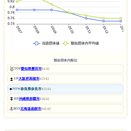
類似団体内順位
🥇
愛知県豊田市
TOP
#1/42
⏫
大阪府高槻市
UP
#23/42
●
奈良県奈良市
NOW
#25/42
⏬
沖縄県那覇市
DN
#26/42
⚓
北海道函館市
BOT
#42/42