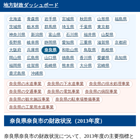
地方財政ダッシュボード
北海道
青森県
岩手県
宮城県
秋田県
山形県
福島県
茨城県
栃木県
群馬県
埼玉県
千葉県
東京都
神奈川県
新潟県
富山県
石川県
福井県
山梨県
長野県
岐阜県
静岡県
愛知県
三重県
滋賀県
京都府
大阪府
兵庫県
奈良県
和歌山県
鳥取県
島根県
岡山県
広島県
山口県
徳島県
香川県
愛媛県
高知県
福岡県
佐賀県
長崎県
熊本県
大分県
宮崎県
鹿児島県
沖縄県
奈良県の水道事業
奈良県の下水道事業
奈良県の排水処理事業
奈良県の交通事業
奈良県の電気事業
奈良県の病院事業
奈良県の観光施設事業
奈良県の駐車場整備事業
奈良県の工業用水道事業
奈良県奈良市の財政状況（2013年度）
奈良県奈良市の財政状況について、2013年度の主要指標と