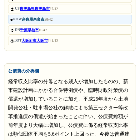
⏫
鹿児島県鹿児島市
UP
#7/42
●
奈良県奈良市
NOW
#8/42
⏬
千葉県柏市
DN
#9/42
⚓
大阪府東大阪市
BOT
#41/42
公債費の分析欄
経常収支比率の分母となる歳入が増加したものの、新
市建設計画にかかる合併特例債や、臨時財政対策債の
償還が増加していることに加え、平成25年度から土地
開発公社・駐車場公社の解散による第三セクター等改
革推進債の償還が始まったことに伴い、公債費総額が
前年度より大幅に増加し、公債費に係る経常収支比率
は類似団体平均を5.6ポイント上回った。今後は普通建