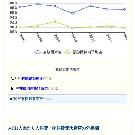
類似団体内順位
🥇
兵庫県姫路市
TOP
#1/42
⏫
神奈川県横須賀市
UP
#41/42
●
奈良県奈良市
NOW
#42/42
人口1人当たり人件費・物件費等決算額の分析欄