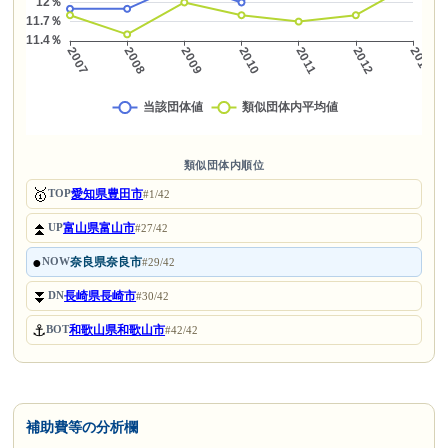
類似団体内順位
🥇
愛知県豊田市
TOP
#1/42
⏫
富山県富山市
UP
#27/42
●
奈良県奈良市
NOW
#29/42
⏬
長崎県長崎市
DN
#30/42
⚓
和歌山県和歌山市
BOT
#42/42
補助費等の分析欄