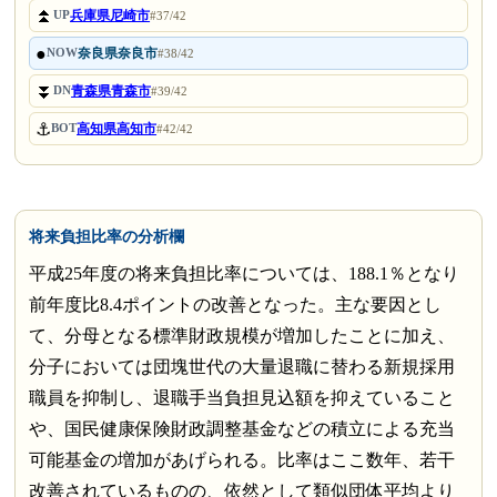
⏫
兵庫県尼崎市
UP
#37/42
●
奈良県奈良市
NOW
#38/42
⏬
青森県青森市
DN
#39/42
⚓
高知県高知市
BOT
#42/42
将来負担比率の分析欄
平成25年度の将来負担比率については、188.1％となり
前年度比8.4ポイントの改善となった。主な要因とし
て、分母となる標準財政規模が増加したことに加え、
分子においては団塊世代の大量退職に替わる新規採用
職員を抑制し、退職手当負担見込額を抑えていること
や、国民健康保険財政調整基金などの積立による充当
可能基金の増加があげられる。比率はここ数年、若干
改善されているものの、依然として類似団体平均より