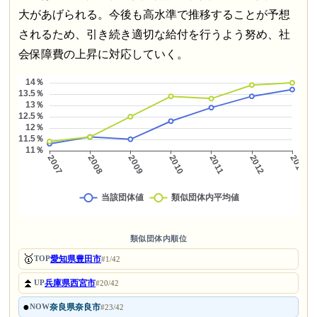
大があげられる。今後も高水準で推移することが予想
されるため、引き続き適切な給付を行うよう努め、社
会保障費の上昇に対応していく。
類似団体内順位
🥇
愛知県豊田市
TOP
#1/42
⏫
兵庫県西宮市
UP
#20/42
●
奈良県奈良市
NOW
#23/42