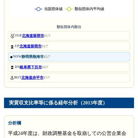
類似団体内順位
🥇
北海道留萌市
TOP
#1/7
⏫
北海道留萌市
UP
#1/7
●
静岡県熱海市
NOW
#2/7
⏬
岐阜県下呂市
DN
#3/7
⚓
北海道赤平市
BOT
#7/7
実質収支比率等に係る経年分析（2013年度）
分析欄
平成24年度は、財政調整基金を取崩しての公営企業会