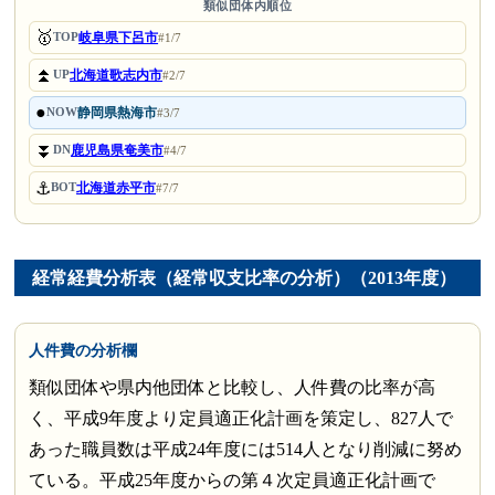
類似団体内順位
🥇
岐阜県下呂市
TOP
#1/7
⏫
北海道歌志内市
UP
#2/7
●
静岡県熱海市
NOW
#3/7
⏬
鹿児島県奄美市
DN
#4/7
⚓
北海道赤平市
BOT
#7/7
経常経費分析表（経常収支比率の分析）（2013年度）
人件費の分析欄
類似団体や県内他団体と比較し、人件費の比率が高
く、平成9年度より定員適正化計画を策定し、827人で
あった職員数は平成24年度には514人となり削減に努め
ている。平成25年度からの第４次定員適正化計画で