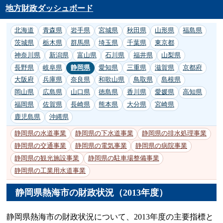
地方財政ダッシュボード
北海道
青森県
岩手県
宮城県
秋田県
山形県
福島県
茨城県
栃木県
群馬県
埼玉県
千葉県
東京都
神奈川県
新潟県
富山県
石川県
福井県
山梨県
長野県
岐阜県
静岡県
愛知県
三重県
滋賀県
京都府
大阪府
兵庫県
奈良県
和歌山県
鳥取県
島根県
岡山県
広島県
山口県
徳島県
香川県
愛媛県
高知県
福岡県
佐賀県
長崎県
熊本県
大分県
宮崎県
鹿児島県
沖縄県
静岡県の水道事業
静岡県の下水道事業
静岡県の排水処理事業
静岡県の交通事業
静岡県の電気事業
静岡県の病院事業
静岡県の観光施設事業
静岡県の駐車場整備事業
静岡県の工業用水道事業
静岡県熱海市の財政状況（2013年度）
静岡県熱海市の財政状況について、2013年度の主要指標と