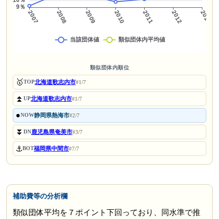
類似団体内順位
🥇
北海道歌志内市
TOP
#1/7
⏫
北海道歌志内市
UP
#1/7
●
静岡県熱海市
NOW
#2/7
⏬
鹿児島県奄美市
DN
#3/7
⚓
福岡県中間市
BOT
#7/7
補助費等の分析欄
類似団体平均を７ポイント下回っており、同水準で推