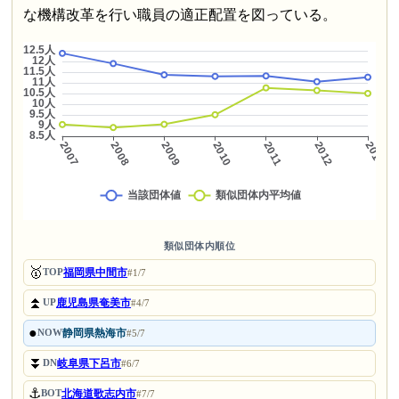
な機構改革を行い職員の適正配置を図っている。
類似団体内順位
🥇
福岡県中間市
TOP
#1/7
⏫
鹿児島県奄美市
UP
#4/7
●
静岡県熱海市
NOW
#5/7
⏬
岐阜県下呂市
DN
#6/7
⚓
北海道歌志内市
BOT
#7/7