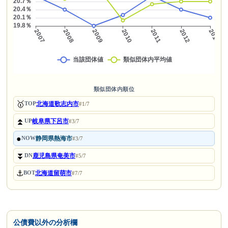
類似団体内順位
🥇
北海道歌志内市
TOP
#1/7
⏫
岐阜県下呂市
UP
#3/7
●
静岡県熱海市
NOW
#3/7
⏬
鹿児島県奄美市
DN
#5/7
⚓
北海道留萌市
BOT
#7/7
公債費以外の分析欄