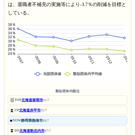
は、退職者不補充の実施等により-3.7％の削減を目標と
している。
類似団体内順位
🥇
北海道留萌市
TOP
#1/7
⏫
北海道赤平市
UP
#5/7
●
静岡県熱海市
NOW
#6/7
⏬
北海道歌志内市
DN
#7/7