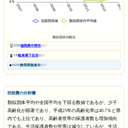
類似団体内順位
🥇
福岡県中間市
TOP
#1/7
⏫
岐阜県下呂市
UP
#6/7
●
静岡県熱海市
NOW
#7/7
扶助費の分析欄
類似団体平均や全国平均を下回る数値であるが、少子
高齢化が顕著であり、平成25年の高齢化率は40.7％と県
内でも上位であり、高齢者世帯の保護者数も増加傾向
である。生活保護者数や世帯は減少しているが、生活