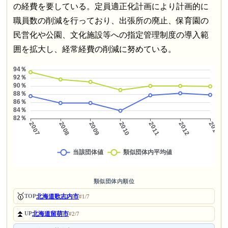
の経費を要している。定員適正化計画により計画的に
職員数の削減を行っており、出張所の廃止、保育園の
民営化や公園、文化施設等への指定管理制度の導入範
囲を拡大し、経常経費の削減に努めている。
類似団体内順位
🥇
北海道歌志内市
TOP
#1/7
⏫
北海道留萌市
UP
#2/7