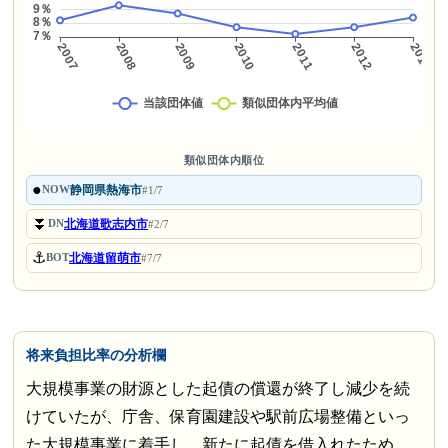
類似団体内順位
●
静岡県熱海市
NOW
#1/7
⏬
北海道歌志内市
DN
#2/7
⚓
北海道留萌市
BOT
#7/7
将来負担比率の分析欄
大規模事業の財源とした起債の償還が終了し減少を続
けていたが、庁舎、保育園建設や駅前広場整備といっ
た大規模事業に着手し、新たに起債を借入れたため、