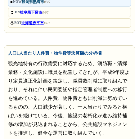
●
静岡県熱海市
NOW
#3/7
⏬
岐阜県下呂市
DN
#4/7
⚓
北海道赤平市
BOT
#7/7
人口1人当たり人件費・物件費等決算額の分析欄
観光地特有の行政需要に対応するため、消防職・清掃
業務・文化施設に職員を配置してきたが、平成9年度よ
り定員適正化計画を策定し、職員数削減に取り組んで
おり、それに伴い民間委託や指定管理者制度への移行
を進めている。人件費、物件費ともに削減に努めてい
るものの、人口減少が著しく、一人当たりでみると横
ばいを続けている。今後、施設の老朽化が進み維持補
修の増加が見込まれることから、公共施設マネジメン
トを推進し、健全な運営に取り組んでいく。