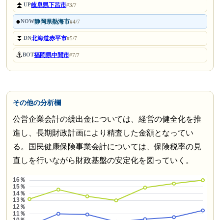
⏫
岐阜県下呂市
UP
#3/7
●
静岡県熱海市
NOW
#4/7
⏬
北海道赤平市
DN
#5/7
⚓
福岡県中間市
BOT
#7/7
その他の分析欄
公営企業会計の繰出金については、経営の健全化を推
進し、長期財政計画により精査した金額となってい
る。国民健康保険事業会計については、保険税率の見
直しを行いながら財政基盤の安定化を図っていく。