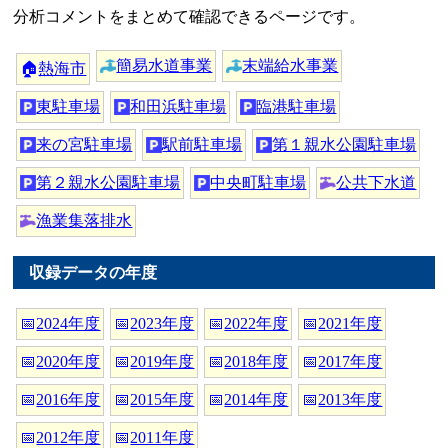
分析コメントをまとめて確認できるページです。
簡易水道事業
末端給水事業
🏠
熱海市
東駐車場
和田浜駐車場
臨港駐車場
来の宮駐車場
駅前駐車場
第１親水公園駐車場
第２親水公園駐車場
中央町駐車場
公共下水道
漁業集落排水
収録データの年度
📅
2024年度
📅
2023年度
📅
2022年度
📅
2021年度
📅
2020年度
📅
2019年度
📅
2018年度
📅
2017年度
📅
2016年度
📅
2015年度
📅
2014年度
📅
2013年度
📅
2012年度
📅
2011年度