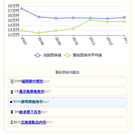
類似団体内順位
🥇
福岡県中間市
TOP
#1/7
⏫
鹿児島県奄美市
UP
#3/7
●
静岡県熱海市
NOW
#4/7
⏬
岐阜県下呂市
DN
#5/7
⚓
北海道歌志内市
BOT
#7/7