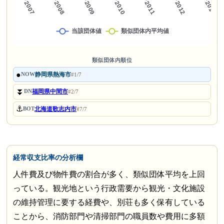
類似団体内順位
●
静岡県熱海市
NOW
#1/7
⏬
福岡県中間市
DN
#2/7
⚓
北海道歌志内市
BOT
#7/7
経常収支比率の分析欄
人件費及び物件費の割合が多く、類似団体平均を上回
っている。観光地という行政需要から観光・文化施設
の維持管理に要する経費や、別荘も多く保有している
ことから、消防部門や清掃部門の職員数や費用に多額