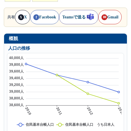
X
Facebook
Teamsで送る
Gmail
共有
X
f
✉
概観
人口の推移