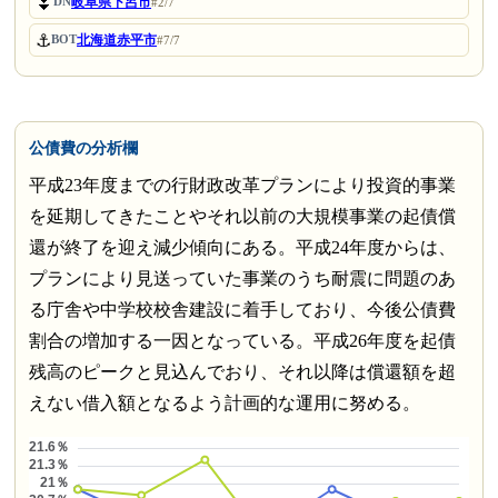
⏬
岐阜県下呂市
DN
#2/7
⚓
北海道赤平市
BOT
#7/7
公債費の分析欄
平成23年度までの行財政改革プランにより投資的事業
を延期してきたことやそれ以前の大規模事業の起債償
還が終了を迎え減少傾向にある。平成24年度からは、
プランにより見送っていた事業のうち耐震に問題のあ
る庁舎や中学校校舎建設に着手しており、今後公債費
割合の増加する一因となっている。平成26年度を起債
残高のピークと見込んでおり、それ以降は償還額を超
えない借入額となるよう計画的な運用に努める。