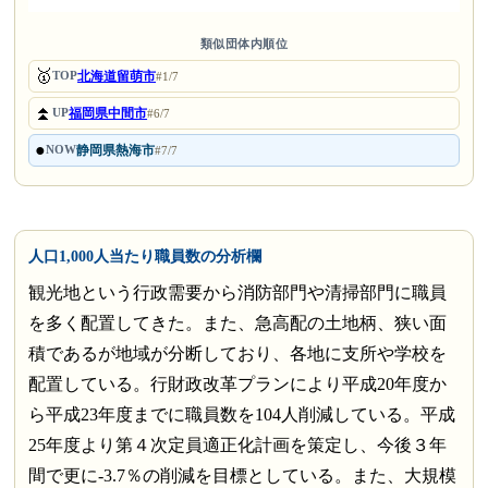
類似団体内順位
🥇
北海道留萌市
TOP
#1/7
⏫
福岡県中間市
UP
#6/7
●
静岡県熱海市
NOW
#7/7
人口1,000人当たり職員数の分析欄
観光地という行政需要から消防部門や清掃部門に職員
を多く配置してきた。また、急高配の土地柄、狭い面
積であるが地域が分断しており、各地に支所や学校を
配置している。行財政改革プランにより平成20年度か
ら平成23年度までに職員数を104人削減している。平成
25年度より第４次定員適正化計画を策定し、今後３年
間で更に-3.7％の削減を目標としている。また、大規模