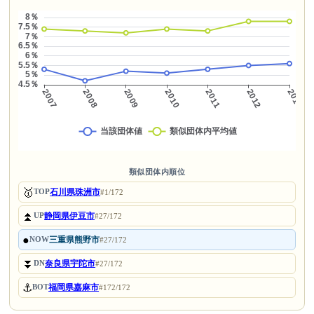
類似団体内順位
🥇
石川県珠洲市
TOP
#1/172
⏫
静岡県伊豆市
UP
#27/172
●
三重県熊野市
NOW
#27/172
⏬
奈良県宇陀市
DN
#27/172
⚓
福岡県嘉麻市
BOT
#172/172