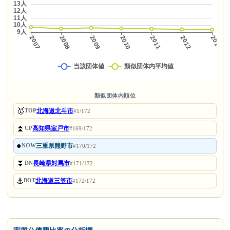
類似団体内順位
🥇
北海道北斗市
TOP
#1/172
⏫
高知県室戸市
UP
#169/172
●
三重県熊野市
NOW
#170/172
⏬
長崎県対馬市
DN
#171/172
⚓
北海道三笠市
BOT
#172/172