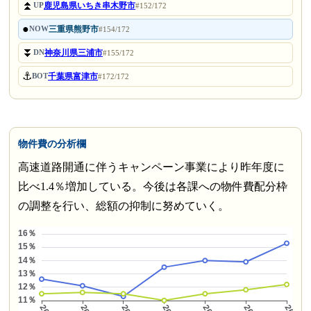
⏫
鹿児島県いちき串木野市
UP
#152/172
●
三重県熊野市
NOW
#154/172
⏬
神奈川県三浦市
DN
#155/172
⚓
千葉県富津市
BOT
#172/172
物件費の分析欄
高速道路開通に伴うキャンペーン事業により昨年度に
比べ1.4％増加している。今後は各課への物件費配分枠
の調整を行い、総額の抑制に努めていく。