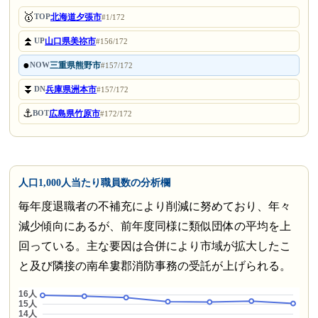
🥇
北海道夕張市
TOP
#1/172
⏫
山口県美祢市
UP
#156/172
●
三重県熊野市
NOW
#157/172
⏬
兵庫県洲本市
DN
#157/172
⚓
広島県竹原市
BOT
#172/172
人口1,000人当たり職員数の分析欄
毎年度退職者の不補充により削減に努めており、年々
減少傾向にあるが、前年度同様に類似団体の平均を上
回っている。主な要因は合併により市域が拡大したこ
と及び隣接の南牟婁郡消防事務の受託が上げられる。