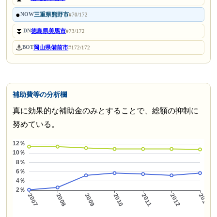
●
三重県熊野市
NOW
#70/172
⏬
徳島県美馬市
DN
#73/172
⚓
岡山県備前市
BOT
#172/172
補助費等の分析欄
真に効果的な補助金のみとすることで、総額の抑制に
努めている。