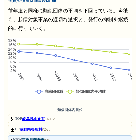
実質公債費比率の分析欄
前年度と同様に類似団体の平均を下回っている。今後
も、起債対象事業の適切な選択と、発行の抑制を継続
的に行っていく。
類似団体内順位
🥇
岐阜県本巣市
TOP
#1/172
⏫
長野県根羽村
UP
#2/28
NOW