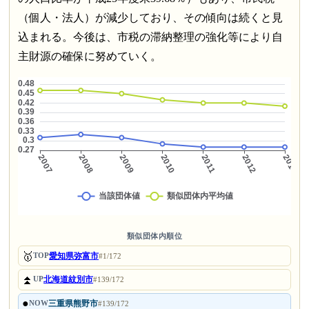
（個人・法人）が減少しており、その傾向は続くと見
込まれる。今後は、市税の滞納整理の強化等により自
主財源の確保に努めていく。
類似団体内順位
🥇
愛知県弥富市
TOP
#1/172
⏫
北海道紋別市
UP
#139/172
●
三重県熊野市
NOW
#139/172