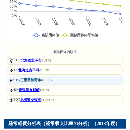
類似団体内順位
🥇
北海道北斗市
TOP
#1/172
⏫
北海道古平町
UP
#25/28
●
三重県熊野市
NOW
#25/172
⏬
青森県今別町
DN
#26/28
⚓
北海道夕張市
BOT
#172/172
経常経費分析表（経常収支比率の分析）（2013年度）