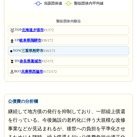
類似団体内順位
🥇
北海道夕張市
TOP
#1/172
⏫
岐阜県飛騨市
UP
#30/172
●
三重県熊野市
NOW
#30/172
⏬
奈良県葛城市
DN
#32/172
⚓
兵庫県西脇市
BOT
#172/172
公債費の分析欄
継続して地方債の発行を抑制しており、一部繰上償還
を行っている。今後施設の老朽化に伴う大規模な改修
事業などが見込まれるが、後世への負担を平準化させ