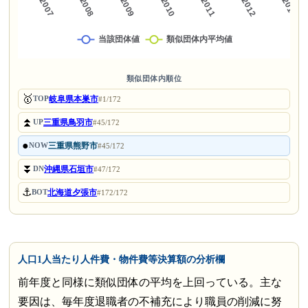
類似団体内順位
🥇
岐阜県本巣市
TOP
#1/172
⏫
三重県鳥羽市
UP
#45/172
●
三重県熊野市
NOW
#45/172
⏬
沖縄県石垣市
DN
#47/172
⚓
北海道夕張市
BOT
#172/172
人口1人当たり人件費・物件費等決算額の分析欄
前年度と同様に類似団体の平均を上回っている。主な
要因は、毎年度退職者の不補充により職員の削減に努