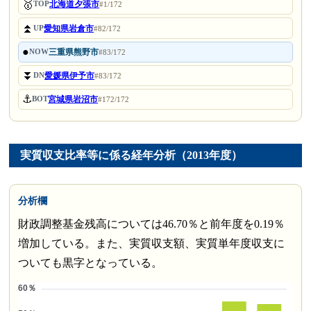
🥇
北海道夕張市
TOP
#1/172
⏫
愛知県岩倉市
UP
#82/172
●
三重県熊野市
NOW
#83/172
⏬
愛媛県伊予市
DN
#83/172
⚓
宮城県岩沼市
BOT
#172/172
実質収支比率等に係る経年分析（2013年度）
分析欄
財政調整基金残高については46.70％と前年度を0.19％
増加している。また、実質収支額、実質単年度収支に
ついても黒字となっている。