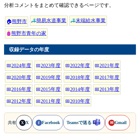
分析コメントをまとめて確認できるページです。
簡易水道事業
末端給水事業
🏠
熊野市
熊野市青年の家
収録データの年度
📅
2024年度
📅
2023年度
📅
2022年度
📅
2021年度
📅
2020年度
📅
2019年度
📅
2018年度
📅
2017年度
📅
2016年度
📅
2015年度
📅
2014年度
📅
2013年度
📅
2012年度
📅
2011年度
📅
2010年度
X
Facebook
Teamsで送る
Gmail
共有
X
f
✉