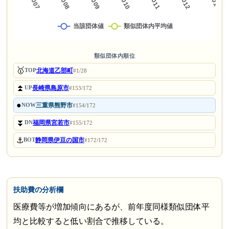
類似団体内順位
🥇
北海道乙部町
TOP
#1/28
⏫
長崎県島原市
UP
#153/172
●
三重県熊野市
NOW
#154/172
⏬
福岡県宮若市
DN
#155/172
⚓
静岡県伊豆の国市
BOT
#172/172
扶助費の分析欄
医療費等が増加傾向にあるが、前年度同様類似団体平
均と比較すると低い割合で推移している。