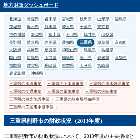
地方財政ダッシュボード
北海道
青森県
岩手県
宮城県
秋田県
山形県
福島県
茨城県
栃木県
群馬県
埼玉県
千葉県
東京都
神奈川県
新潟県
富山県
石川県
福井県
山梨県
長野県
岐阜県
静岡県
愛知県
三重県
滋賀県
京都府
大阪府
兵庫県
奈良県
和歌山県
鳥取県
島根県
岡山県
広島県
山口県
徳島県
香川県
愛媛県
高知県
福岡県
佐賀県
長崎県
熊本県
大分県
宮崎県
鹿児島県
沖縄県
三重県の水道事業
三重県の下水道事業
三重県の排水処理事業
三重県の交通事業
三重県の電気事業
三重県の病院事業
三重県の観光施設事業
三重県の駐車場整備事業
三重県の工業用水道事業
三重県熊野市の財政状況（2013年度）
三重県熊野市の財政状況について、2013年度の主要指標と