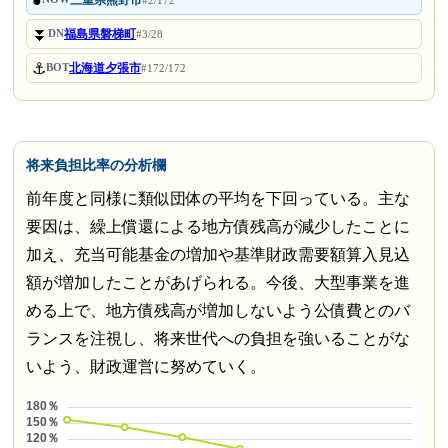
●
三重県熊野市
#2/172
⏬
福島県磐梯町
DN
#3/28
⚓
北海道夕張市
BOT
#172/172
将来負担比率の分析欄
前年度と同様に類似団体の平均を下回っている。主な
要因は、繰上償還による地方債残高が減少したことに
加え、充当可能基金の増加や基準財政需要額算入見込
額が増加したことがあげられる。今後、大型事業を進
める上で、地方債残高が増加しないよう公債費とのバ
ランスを注視し、将来世代への負担を強いることがな
いよう、財政運営に努めていく。