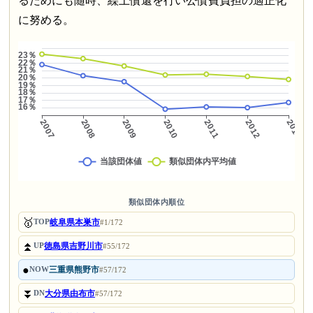
るためにも随時、繰上償還を行い公債費負担の適正化
に努める。
類似団体内順位
🥇
岐阜県本巣市
TOP
#1/172
⏫
徳島県吉野川市
UP
#55/172
●
三重県熊野市
NOW
#57/172
⏬
大分県由布市
DN
#57/172