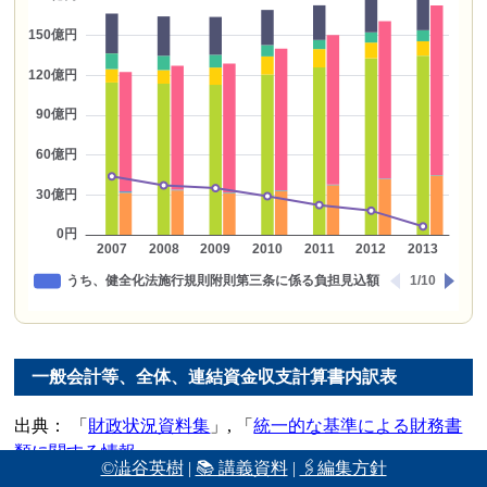
一般会計等、全体、連結資金収支計算書内訳表
出典：
財政状況資料集
,
統一的な基準による財務書
類に関する情報
,
©澁谷英樹
|
📚 講義資料
|
🖇編集方針