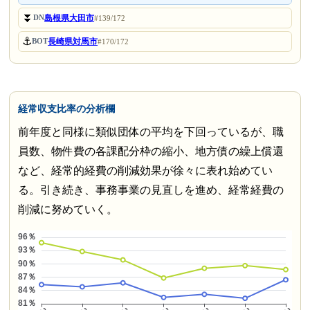
⏬
島根県大田市
DN
#139/172
⚓
長崎県対馬市
BOT
#170/172
経常収支比率の分析欄
前年度と同様に類似団体の平均を下回っているが、職
員数、物件費の各課配分枠の縮小、地方債の繰上償還
など、経常的経費の削減効果が徐々に表れ始めてい
る。引き続き、事務事業の見直しを進め、経常経費の
削減に努めていく。