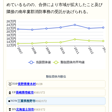
めているものの、合併により市域が拡大したこと及び
隣接の南牟婁郡消防事務の受託があげられる。
類似団体内順位
🥇
長野県青木村
TOP
#1/28
⏫
長崎県壱岐市
UP
#161/172
●
三重県熊野市
NOW
#162/172
⏬
北海道士別市
DN
#163/172