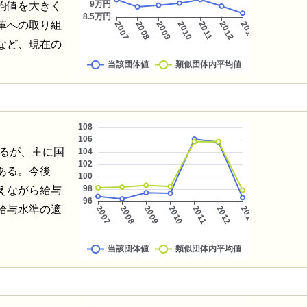
均値を大きく
革への取り組
など、現在の
いるが、主に国
ある。今後
えながら給与
給与水準の適