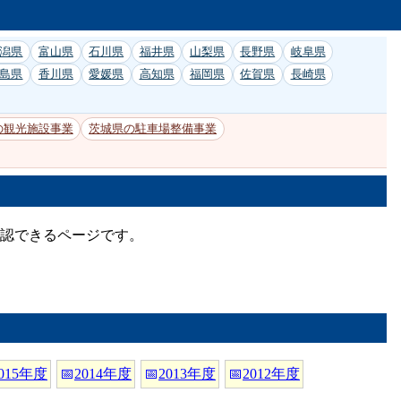
潟県
富山県
石川県
福井県
山梨県
長野県
岐阜県
島県
香川県
愛媛県
高知県
福岡県
佐賀県
長崎県
の観光施設事業
茨城県の駐車場整備事業
確認できるページです。
015年度
📅
2014年度
📅
2013年度
📅
2012年度