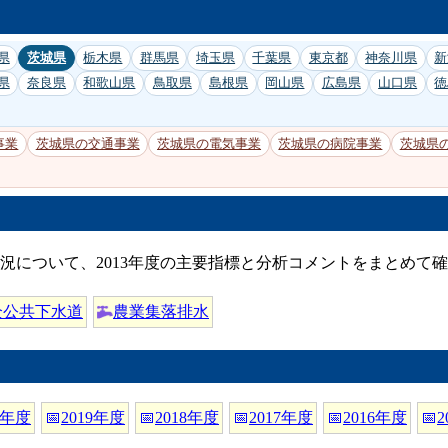
県
茨城県
栃木県
群馬県
埼玉県
千葉県
東京都
神奈川県
新
県
奈良県
和歌山県
鳥取県
島根県
岡山県
広島県
山口県
徳
事業
茨城県の交通事業
茨城県の電気事業
茨城県の病院事業
茨城県
況について、2013年度の主要指標と分析コメントをまとめて
全公共下水道
農業集落排水
0年度
📅
2019年度
📅
2018年度
📅
2017年度
📅
2016年度
📅
2