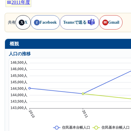
📅
2011年度
X
Facebook
Teamsで送る
Gmail
共有
X
f
✉
概観
人口の推移