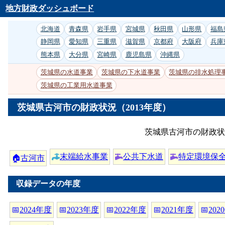
地方財政ダッシュボード
北海道
青森県
岩手県
宮城県
秋田県
山形県
福島
静岡県
愛知県
三重県
滋賀県
京都府
大阪府
兵庫
熊本県
大分県
宮崎県
鹿児島県
沖縄県
茨城県の水道事業
茨城県の下水道事業
茨城県の排水処理
茨城県の工業用水道事業
茨城県古河市の財政状況（2013年度）
茨城県古河市の財政状
末端給水事業
公共下水道
特定環境保
🏠
古河市
収録データの年度
📅
2024年度
📅
2023年度
📅
2022年度
📅
2021年度
📅
202