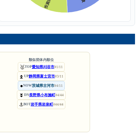
類似団体内順位
🥇
愛知県刈谷市
TOP
#1/11
⏫
静岡県富士宮市
UP
#3/11
●
茨城県古河市
NOW
#4/11
⏬
長野県小布施町
DN
#4/44
⚓
岩手県岩泉町
BOT
#44/44