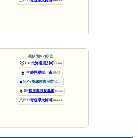
⚓
青森県大鰐町
#44/44
類似団体内順位
🥇
北海道湧別町
TOP
#1/44
⏫
静岡県掛川市
UP
#8/11
●
茨城県古河市
NOW
#9/11
⏬
鹿児島県長島町
DN
#9/44
⚓
青森県大鰐町
BOT
#44/44