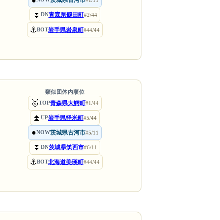
●
茨城県古河市
#1/11
⏬
青森県鶴田町
DN
#2/44
⚓
岩手県岩泉町
BOT
#44/44
類似団体内順位
🥇
青森県大鰐町
TOP
#1/44
⏫
岩手県軽米町
UP
#5/44
●
茨城県古河市
NOW
#5/11
⏬
茨城県筑西市
DN
#6/11
⚓
北海道美瑛町
BOT
#44/44