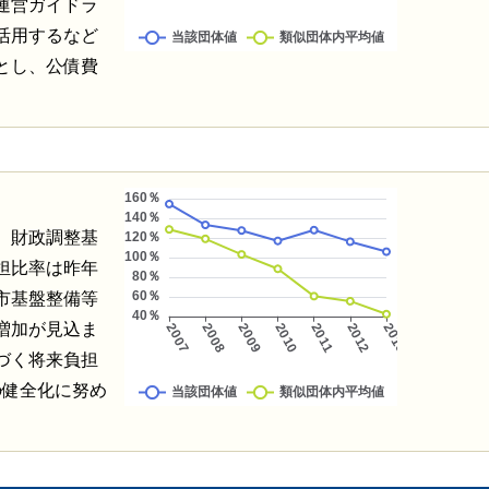
運営ガイドラ
活用するなど
とし、公債費
、財政調整基
担比率は昨年
市基盤整備等
増加が見込ま
づく将来負担
の健全化に努め