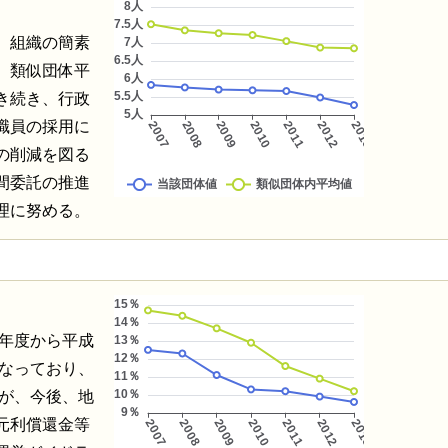
、組織の簡素
、類似団体平
き続き、行政
職員の採用に
の削減を図る
間委託の推進
理に努める。
3年度から平成
となっており、
るが、今後、地
元利償還金等