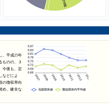
し、平成25年
るものの、３
。今後も、定
しなどによ
税の徴収率向
努め、健全な