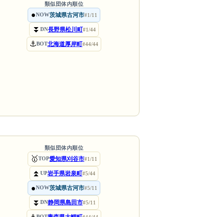
類似団体内順位
●
茨城県古河市
NOW
#1/11
⏬
長野県松川町
DN
#1/44
⚓
北海道厚岸町
BOT
#44/44
類似団体内順位
🥇
愛知県刈谷市
TOP
#1/11
⏫
岩手県岩泉町
UP
#5/44
●
茨城県古河市
NOW
#5/11
⏬
静岡県島田市
DN
#5/11
BOT