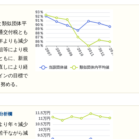
と類似団体平
通交付税とも
年よりも減少
組等により税
ともに、新規
直しにより経
インの目標で
よう努める。
分析欄
より年々減少
若干ながら減