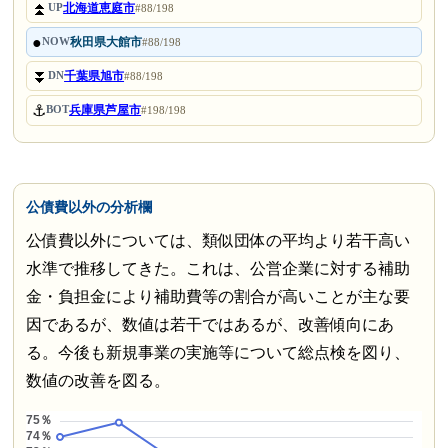
⏫
北海道恵庭市
UP
#88/198
●
秋田県大館市
NOW
#88/198
⏬
千葉県旭市
DN
#88/198
⚓
兵庫県芦屋市
BOT
#198/198
公債費以外の分析欄
公債費以外については、類似団体の平均より若干高い
水準で推移してきた。これは、公営企業に対する補助
金・負担金により補助費等の割合が高いことが主な要
因であるが、数値は若干ではあるが、改善傾向にあ
る。今後も新規事業の実施等について総点検を図り、
数値の改善を図る。