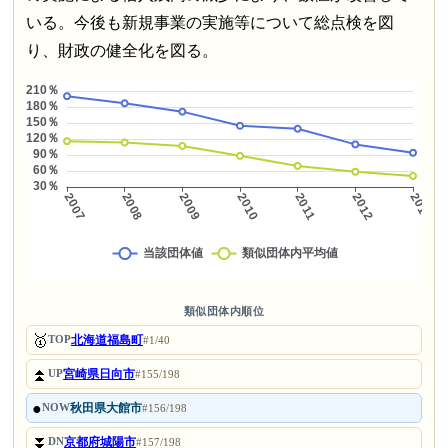
いる。今後も新規事業の実施等について総点検を図
り、財政の健全化を図る。
類似団体内順位
🥇
北海道福島町
TOP
#1/40
⏫
宮崎県日向市
UP
#155/198
●
秋田県大館市
NOW
#156/198
⏬
京都府城陽市
DN
#157/198