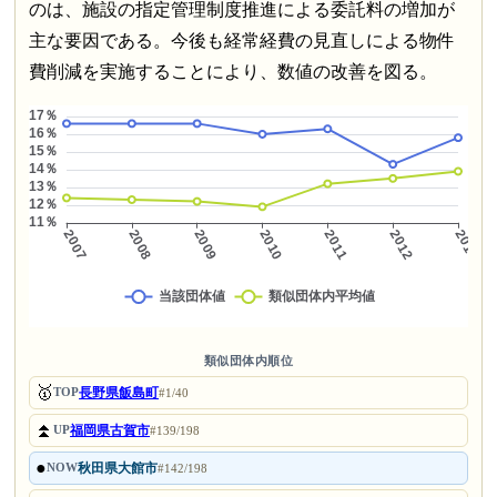
のは、施設の指定管理制度推進による委託料の増加が
主な要因である。今後も経常経費の見直しによる物件
費削減を実施することにより、数値の改善を図る。
類似団体内順位
🥇
長野県飯島町
TOP
#1/40
⏫
福岡県古賀市
UP
#139/198
●
秋田県大館市
NOW
#142/198