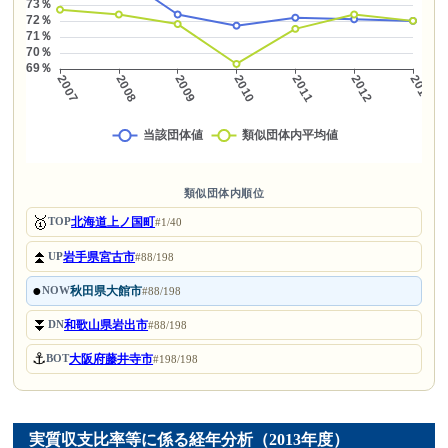
類似団体内順位
🥇
北海道上ノ国町
TOP
#1/40
⏫
岩手県宮古市
UP
#88/198
●
秋田県大館市
NOW
#88/198
⏬
和歌山県岩出市
DN
#88/198
⚓
大阪府藤井寺市
BOT
#198/198
実質収支比率等に係る経年分析（2013年度）