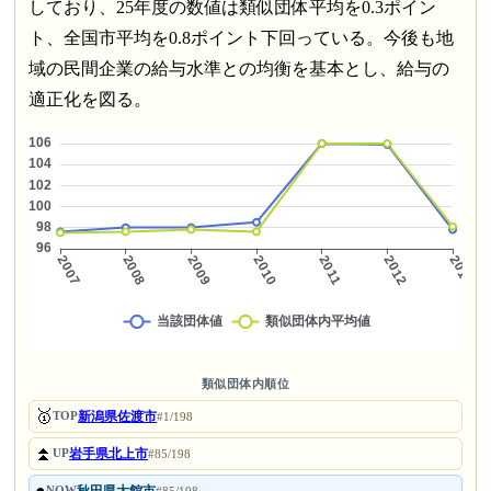
しており、25年度の数値は類似団体平均を0.3ポイン
ト、全国市平均を0.8ポイント下回っている。今後も地
域の民間企業の給与水準との均衡を基本とし、給与の
適正化を図る。
類似団体内順位
🥇
新潟県佐渡市
TOP
#1/198
⏫
岩手県北上市
UP
#85/198
●
秋田県大館市
NOW
#85/198