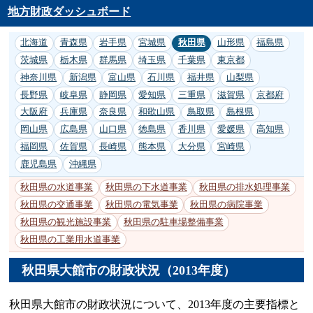
地方財政ダッシュボード
北海道
青森県
岩手県
宮城県
秋田県
山形県
福島県
茨城県
栃木県
群馬県
埼玉県
千葉県
東京都
神奈川県
新潟県
富山県
石川県
福井県
山梨県
長野県
岐阜県
静岡県
愛知県
三重県
滋賀県
京都府
大阪府
兵庫県
奈良県
和歌山県
鳥取県
島根県
岡山県
広島県
山口県
徳島県
香川県
愛媛県
高知県
福岡県
佐賀県
長崎県
熊本県
大分県
宮崎県
鹿児島県
沖縄県
秋田県の水道事業
秋田県の下水道事業
秋田県の排水処理事業
秋田県の交通事業
秋田県の電気事業
秋田県の病院事業
秋田県の観光施設事業
秋田県の駐車場整備事業
秋田県の工業用水道事業
秋田県大館市の財政状況（2013年度）
秋田県大館市の財政状況について、2013年度の主要指標と