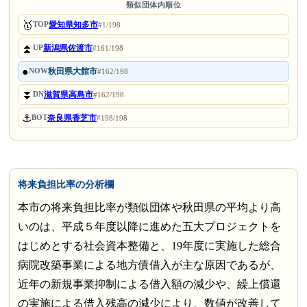
類似団体内順位
🥇
愛知県知多市
TOP
#1/198
⏫
新潟県佐渡市
UP
#161/198
●
秋田県大館市
NOW
#162/198
⏬
滋賀県高島市
DN
#162/198
⚓
奈良県香芝市
BOT
#198/198
将来負担比率の分析欄
本市の将来負担比率が類似団体や秋田県の平均より高
いのは、平成５年度以降に進めた五大プロジェクトを
はじめとする社会資本整備と、19年度に実施した総合
病院改築事業による地方債借入が主な原因であるが、
近年の新規事業抑制による借入額の減少や、繰上償還
の実施による借入残高の減少により、数値が改善して