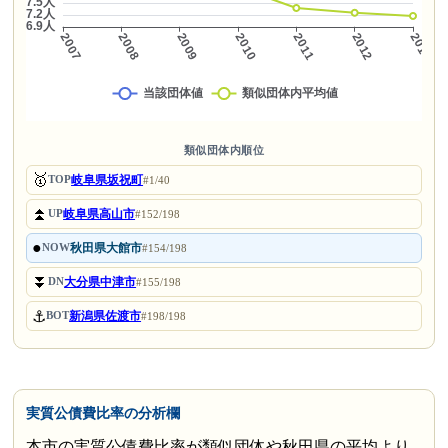
類似団体内順位
🥇
岐阜県坂祝町
TOP
#1/40
⏫
岐阜県高山市
UP
#152/198
●
秋田県大館市
NOW
#154/198
⏬
大分県中津市
DN
#155/198
⚓
新潟県佐渡市
BOT
#198/198
実質公債費比率の分析欄
本市の実質公債費比率が類似団体や秋田県の平均より