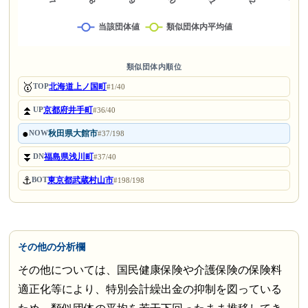
類似団体内順位
🥇
北海道上ノ国町
TOP
#1/40
⏫
京都府井手町
UP
#36/40
●
秋田県大館市
NOW
#37/198
⏬
福島県浅川町
DN
#37/40
⚓
東京都武蔵村山市
BOT
#198/198
その他の分析欄
その他については、国民健康保険や介護保険の保険料
適正化等により、特別会計繰出金の抑制を図っている