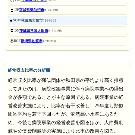
⏫
宮城県気仙沼市
UP
#164/198
●
秋田県大館市
NOW
#164/198
⏬
茨城県常陸太田市
DN
#164/198
⚓
新潟県佐渡市
BOT
#198/198
経常収支比率の分析欄
経常収支比率が類似団体や秋田県の平均より高く推移
してきたのは、病院改築事業に伴う病院事業への繰出
金が多額であることが主な原因である。病院事業の経
営改善実施により、比率が若干改善し、25年度も類似
団体平均を若干下回ったが、依然高い水準にあるた
め、今後も病院事業の経営改善を図るほか、人件費削
減や公債費削減等の実施により比率の改善を図る。