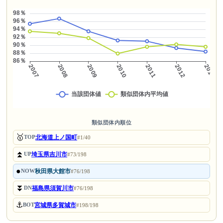
類似団体内順位
🥇
北海道上ノ国町
TOP
#1/40
⏫
埼玉県吉川市
UP
#73/198
●
秋田県大館市
NOW
#76/198
⏬
福島県須賀川市
DN
#76/198
⚓
宮城県多賀城市
BOT
#198/198