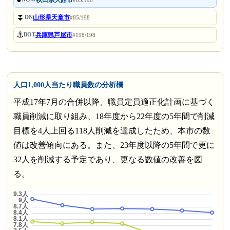
⏬
山形県天童市
DN
#85/198
⚓
兵庫県芦屋市
BOT
#198/198
人口1,000人当たり職員数の分析欄
平成17年7月の合併以降、職員定員適正化計画に基づく
職員削減に取り組み、18年度から22年度の5年間で削減
目標を4人上回る118人削減を達成したため、本市の数
値は改善傾向にある。また、23年度以降の5年間で更に
32人を削減する予定であり、更なる数値の改善を図
る。