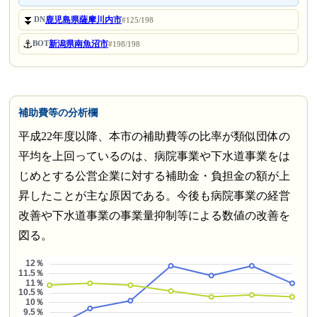
⏬
鹿児島県薩摩川内市
DN
#125/198
⚓
新潟県南魚沼市
BOT
#198/198
補助費等の分析欄
平成22年度以降、本市の補助費等の比率が類似団体の
平均を上回っているのは、病院事業や下水道事業をは
じめとする公営企業に対する補助金・負担金の額が上
昇したことが主な原因である。今後も病院事業の経営
改善や下水道事業の事業量抑制等による数値の改善を
図る。