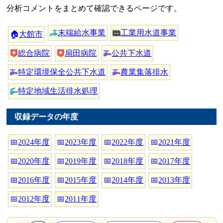
分析コメントをまとめて確認できるページです。
末端給水事業
工業用水道事業
🏠
大館市
総合病院
扇田病院
公共下水道
特定環境保全公共下水道
農業集落排水
特定地域生活排水処理
収録データの年度
📅
2024年度
📅
2023年度
📅
2022年度
📅
2021年度
📅
2020年度
📅
2019年度
📅
2018年度
📅
2017年度
📅
2016年度
📅
2015年度
📅
2014年度
📅
2013年度
📅
2012年度
📅
2011年度