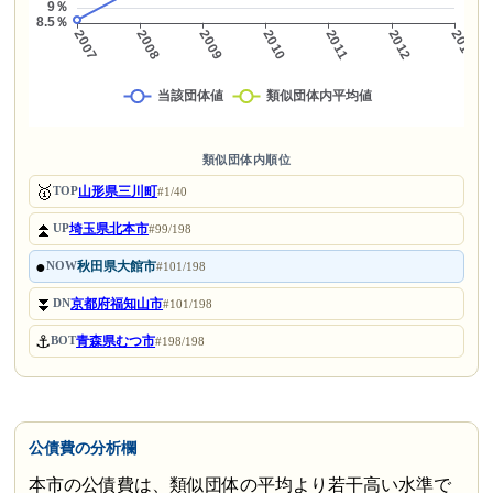
類似団体内順位
🥇
山形県三川町
TOP
#1/40
⏫
埼玉県北本市
UP
#99/198
●
秋田県大館市
NOW
#101/198
⏬
京都府福知山市
DN
#101/198
⚓
青森県むつ市
BOT
#198/198
公債費の分析欄
本市の公債費は、類似団体の平均より若干高い水準で