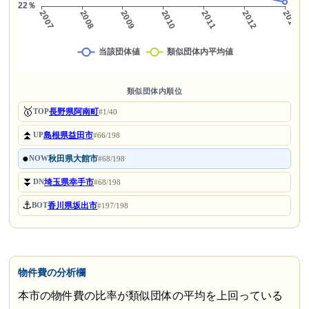
類似団体内順位
🥇
長野県阿南町
TOP
#1/40
⏫
島根県益田市
UP
#66/198
●
秋田県大館市
NOW
#68/198
⏬
埼玉県幸手市
DN
#68/198
⚓
香川県坂出市
BOT
#197/198
物件費の分析欄
本市の物件費の比率が類似団体の平均を上回っている