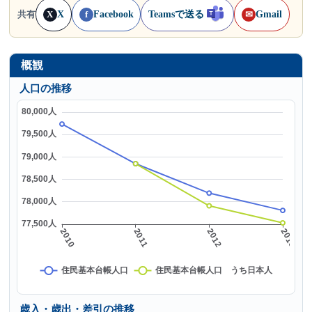
X
Facebook
Teamsで送る
Gmail
共有
X
f
✉
概観
人口の推移
歳入・歳出・差引の推移