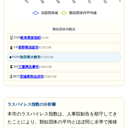
類似団体内順位
🥇
岐阜県坂祝町
TOP
#1/40
⏫
長野県須坂市
UP
#158/198
●
秋田県大館市
NOW
#159/198
⏬
三重県志摩市
DN
#160/198
⚓
宮城県気仙沼市
BOT
#198/198
ラスパイレス指数の分析欄
本市のラスパイレス指数は、人事院勧告を順守してき
たことにより、類似団体の平均とほぼ同じ水準で推移