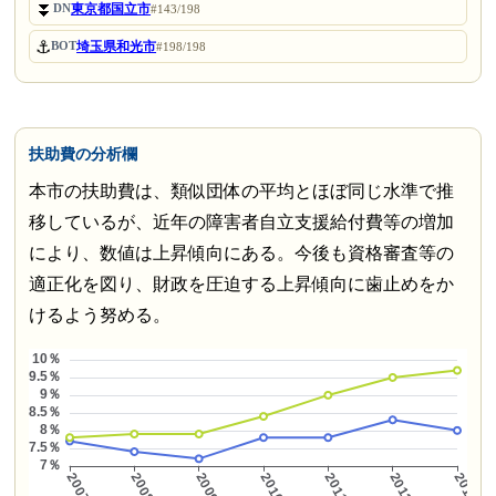
⏬
東京都国立市
DN
#143/198
⚓
埼玉県和光市
BOT
#198/198
扶助費の分析欄
本市の扶助費は、類似団体の平均とほぼ同じ水準で推
移しているが、近年の障害者自立支援給付費等の増加
により、数値は上昇傾向にある。今後も資格審査等の
適正化を図り、財政を圧迫する上昇傾向に歯止めをか
けるよう努める。