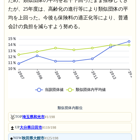
ため、類似団体の平均を若干下回ったまま推移してき
たが、25年度は、高齢化の進行等により類似団体の平
均を上回った。今後も保険料の適正化等により、普通
会計の負担を減らすよう努める。
類似団体内順位
🥇
埼玉県和光市
TOP
#1/198
⏫
大分県日田市
UP
#119/198
●
秋田県大館市
NOW
#125/198