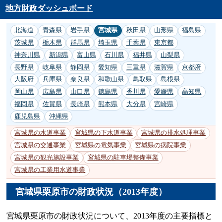
地方財政ダッシュボード
北海道
青森県
岩手県
宮城県
秋田県
山形県
福島県
茨城県
栃木県
群馬県
埼玉県
千葉県
東京都
神奈川県
新潟県
富山県
石川県
福井県
山梨県
長野県
岐阜県
静岡県
愛知県
三重県
滋賀県
京都府
大阪府
兵庫県
奈良県
和歌山県
鳥取県
島根県
岡山県
広島県
山口県
徳島県
香川県
愛媛県
高知県
福岡県
佐賀県
長崎県
熊本県
大分県
宮崎県
鹿児島県
沖縄県
宮城県の水道事業
宮城県の下水道事業
宮城県の排水処理事業
宮城県の交通事業
宮城県の電気事業
宮城県の病院事業
宮城県の観光施設事業
宮城県の駐車場整備事業
宮城県の工業用水道事業
宮城県栗原市の財政状況（2013年度）
宮城県栗原市の財政状況について、2013年度の主要指標と