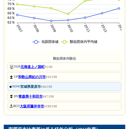
類似団体内順位
🥇
北海道上ノ国町
TOP
#1/40
⏫
和歌山県紀の川市
UP
#43/198
●
宮城県栗原市
NOW
#46/198
⏬
青森県十和田市
DN
#47/198
⚓
大阪府藤井寺市
BOT
#198/198