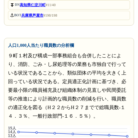
⏬
高知県仁淀川町
DN
#11/40
⚓
兵庫県芦屋市
BOT
#198/198
人口1,000人当たり職員数の分析欄
９町１村及び構成一部事務組合も合併したことによ
り、消防、ごみ・し尿処理等の業務も市独自で行って
いる状況であることから、類似団体の平均を大きく上
回っている状況である。定員適正化計画に基づき、必
要最小限の職員補充及び組織体制の見直しや民間委託
等の推進により計画的な職員数の削減を行い、職員数
の適正化を図る（H２２からH２７までで総職員数-１
４．３％、一般行政部門-１６．５％）。