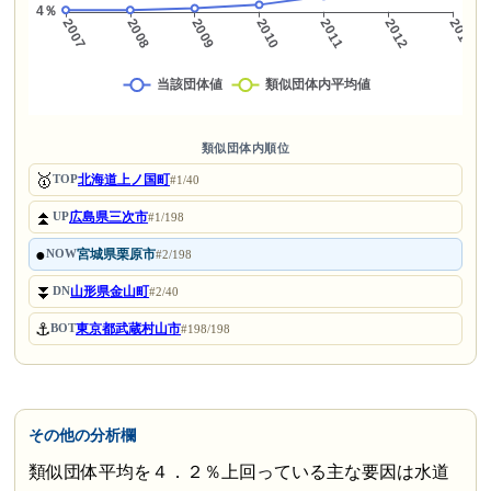
類似団体内順位
🥇
北海道上ノ国町
TOP
#1/40
⏫
広島県三次市
UP
#1/198
●
宮城県栗原市
NOW
#2/198
⏬
山形県金山町
DN
#2/40
⚓
東京都武蔵村山市
BOT
#198/198
その他の分析欄
類似団体平均を４．２％上回っている主な要因は水道