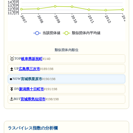
類似団体内順位
🥇
岐阜県坂祝町
TOP
#1/40
⏫
広島県三次市
UP
#189/198
●
宮城県栗原市
NOW
#190/198
⏬
新潟県十日町市
DN
#191/198
⚓
宮城県気仙沼市
BOT
#198/198
ラスパイレス指数の分析欄