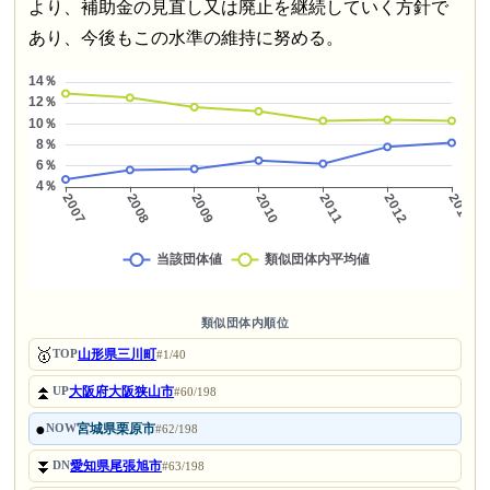
より、補助金の見直し又は廃止を継続していく方針で
あり、今後もこの水準の維持に努める。
類似団体内順位
🥇
山形県三川町
TOP
#1/40
⏫
大阪府大阪狭山市
UP
#60/198
●
宮城県栗原市
NOW
#62/198
⏬
愛知県尾張旭市
DN
#63/198