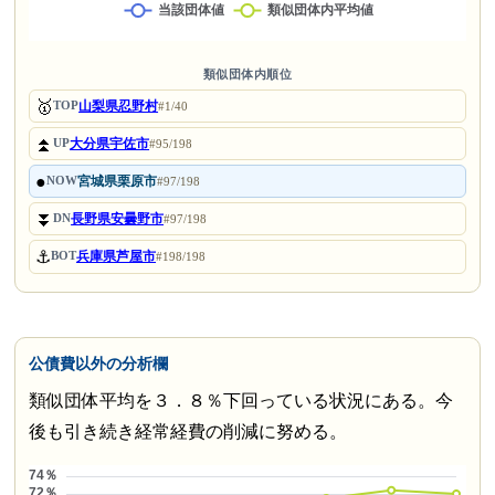
類似団体内順位
🥇
山梨県忍野村
TOP
#1/40
⏫
大分県宇佐市
UP
#95/198
●
宮城県栗原市
NOW
#97/198
⏬
長野県安曇野市
DN
#97/198
⚓
兵庫県芦屋市
BOT
#198/198
公債費以外の分析欄
類似団体平均を３．８％下回っている状況にある。今
後も引き続き経常経費の削減に努める。