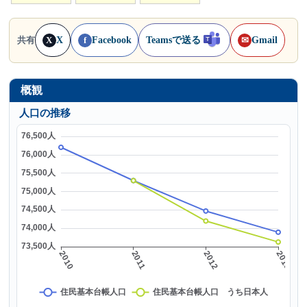
X
Facebook
Teamsで送る
Gmail
共有
X
f
✉
概観
人口の推移