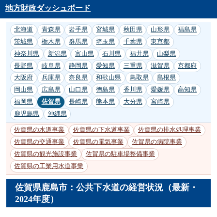
地方財政ダッシュボード
北海道
青森県
岩手県
宮城県
秋田県
山形県
福島県
茨城県
栃木県
群馬県
埼玉県
千葉県
東京都
神奈川県
新潟県
富山県
石川県
福井県
山梨県
長野県
岐阜県
静岡県
愛知県
三重県
滋賀県
京都府
大阪府
兵庫県
奈良県
和歌山県
鳥取県
島根県
岡山県
広島県
山口県
徳島県
香川県
愛媛県
高知県
福岡県
佐賀県
長崎県
熊本県
大分県
宮崎県
鹿児島県
沖縄県
佐賀県の水道事業
佐賀県の下水道事業
佐賀県の排水処理事業
佐賀県の交通事業
佐賀県の電気事業
佐賀県の病院事業
佐賀県の観光施設事業
佐賀県の駐車場整備事業
佐賀県の工業用水道事業
佐賀県鹿島市：公共下水道の経営状況（最新・
2024年度）