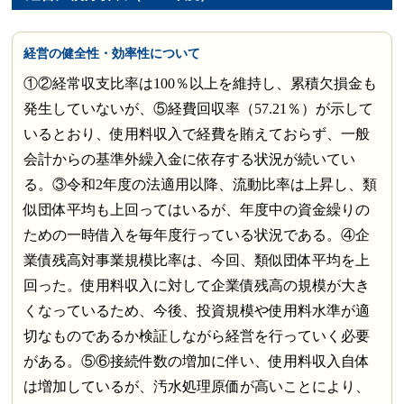
経営の健全性・効率性について
①②経常収支比率は100％以上を維持し、累積欠損金も
発生していないが、⑤経費回収率（57.21％）が示して
いるとおり、使用料収入で経費を賄えておらず、一般
会計からの基準外繰入金に依存する状況が続いてい
る。③令和2年度の法適用以降、流動比率は上昇し、類
似団体平均も上回ってはいるが、年度中の資金繰りの
ための一時借入を毎年度行っている状況である。④企
業債残高対事業規模比率は、今回、類似団体平均を上
回った。使用料収入に対して企業債残高の規模が大き
くなっているため、今後、投資規模や使用料水準が適
切なものであるか検証しながら経営を行っていく必要
がある。⑤⑥接続件数の増加に伴い、使用料収入自体
は増加しているが、汚水処理原価が高いことにより、