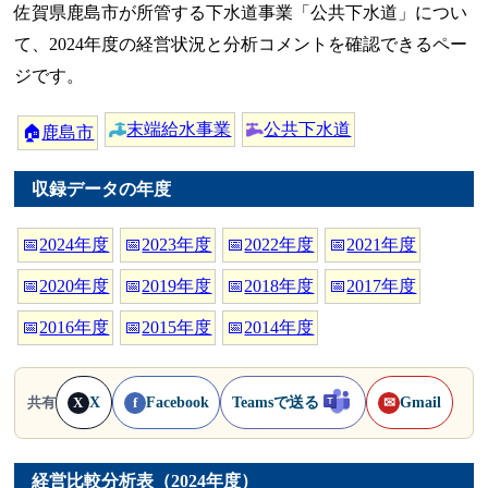
佐賀県鹿島市が所管する下水道事業「公共下水道」につい
て、2024年度の経営状況と分析コメントを確認できるペー
ジです。
末端給水事業
公共下水道
🏠
鹿島市
収録データの年度
📅
2024年度
📅
2023年度
📅
2022年度
📅
2021年度
📅
2020年度
📅
2019年度
📅
2018年度
📅
2017年度
📅
2016年度
📅
2015年度
📅
2014年度
X
Facebook
Teamsで送る
Gmail
共有
X
f
✉
経営比較分析表（2024年度）