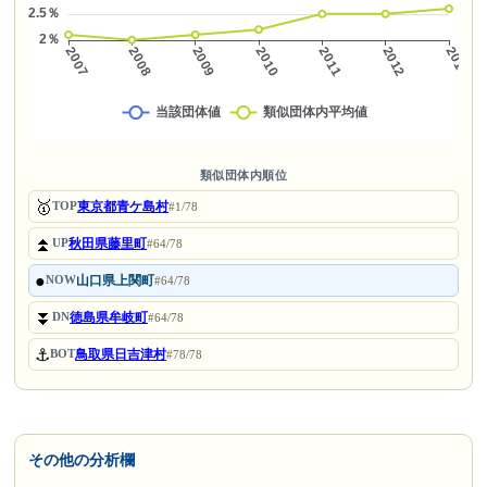
類似団体内順位
🥇
東京都青ケ島村
TOP
#1/78
⏫
秋田県藤里町
UP
#64/78
●
山口県上関町
NOW
#64/78
⏬
徳島県牟岐町
DN
#64/78
⚓
鳥取県日吉津村
BOT
#78/78
その他の分析欄