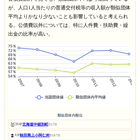
が、人口1人当たりの普通交付税等の収入額が類似団体
平均よりかなり少ないことも影響していると考えられ
る。公債費以外については、特に人件費・扶助費・繰
出金の比率が高い。
類似団体内順位
🥇
北海道中頓別町
TOP
#1/78
⏫
秋田県上小阿仁村
UP
#54/78