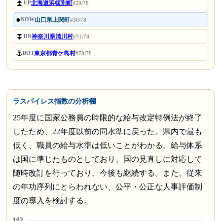
⏫
北海道浜頓別町
UP
#29/78
●
山口県上関町
NOW
#30/78
⏬
神奈川県清川村
DN
#31/78
⚓
東京都青ケ島村
BOT
#78/78
ラスパイレス指数の分析欄
25年度に国家公務員の時限的な給与改定特例法が終了
したため、22年度以前の同水準に戻った。県内で最も
低く、職員の給与水準は低いことがわかる。給与体系
は国に準じたものとしており、国の見直しに対応して
随時改訂を行っており、今後も継続する。また、従来
の年功序列にとらわれない、公平・公正な人事評価制
度の導入を検討する。