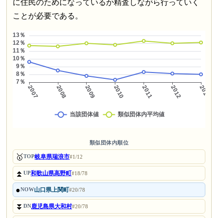
に住民のためになっているか精査しながら行っていく
ことが必要である。
類似団体内順位
🥇
岐阜県瑞浪市
TOP
#1/12
⏫
和歌山県高野町
UP
#18/78
●
山口県上関町
NOW
#20/78
⏬
鹿児島県大和村
DN
#20/78