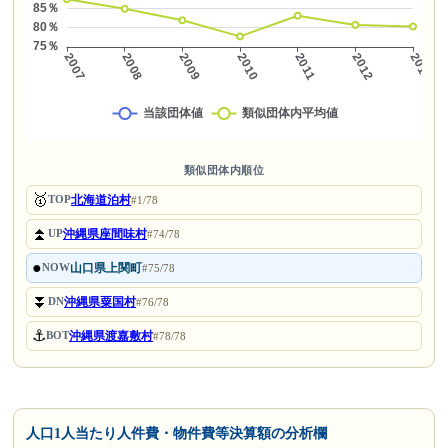
類似団体内順位
🥇
北海道泊村
TOP
#1/78
⏫
沖縄県座間味村
UP
#74/78
●
山口県上関町
NOW
#75/78
⏬
沖縄県粟国村
DN
#76/78
⚓
沖縄県渡嘉敷村
BOT
#78/78
人口1人当たり人件費・物件費等決算額の分析欄