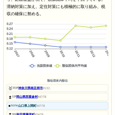
滞納対策に加え、定住対策にも積極的に取り組み、税
収の確保に努める。
類似団体内順位
🥇
神奈川県南足柄市
TOP
#1/12
⏫
岡山県西粟倉村
UP
#47/78
●
山口県上関町
NOW
#47/78
⏬
秋田県藤里町
DN
#54/78