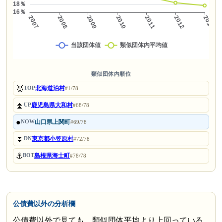
類似団体内順位
🥇
北海道泊村
TOP
#1/78
⏫
鹿児島県大和村
UP
#68/78
●
山口県上関町
NOW
#69/78
⏬
東京都小笠原村
DN
#72/78
⚓
島根県海士町
BOT
#78/78
公債費以外の分析欄
公債費以外で見ても、類似団体平均より上回っている