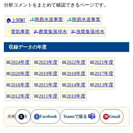
分析コメントをまとめて確認できるページです。
簡易水道事業
簡易水道事業
🏠
上関町
電気事業
農業集落排水
漁業集落排水
収録データの年度
📅
2024年度
📅
2023年度
📅
2022年度
📅
2021年度
📅
2020年度
📅
2019年度
📅
2018年度
📅
2017年度
📅
2016年度
📅
2015年度
📅
2014年度
📅
2013年度
📅
2012年度
📅
2011年度
📅
2010年度
X
Facebook
Teamsで送る
Gmail
共有
X
f
✉