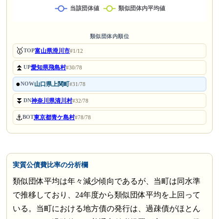
類似団体内順位
🥇
富山県滑川市
TOP
#1/12
⏫
愛知県飛島村
UP
#30/78
●
山口県上関町
NOW
#31/78
⏬
神奈川県清川村
DN
#32/78
⚓
東京都青ケ島村
BOT
#78/78
実質公債費比率の分析欄
類似団体平均は年々減少傾向であるが、当町は同水準
で推移しており、24年度から類似団体平均を上回って
いる。当町における地方債の発行は、過疎債がほとん