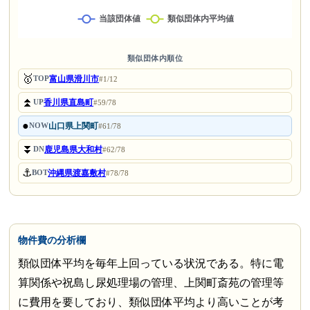
類似団体内順位
🥇
富山県滑川市
TOP
#1/12
⏫
香川県直島町
UP
#59/78
●
山口県上関町
NOW
#61/78
⏬
鹿児島県大和村
DN
#62/78
⚓
沖縄県渡嘉敷村
BOT
#78/78
物件費の分析欄
類似団体平均を毎年上回っている状況である。特に電
算関係や祝島し尿処理場の管理、上関町斎苑の管理等
に費用を要しており、類似団体平均より高いことが考