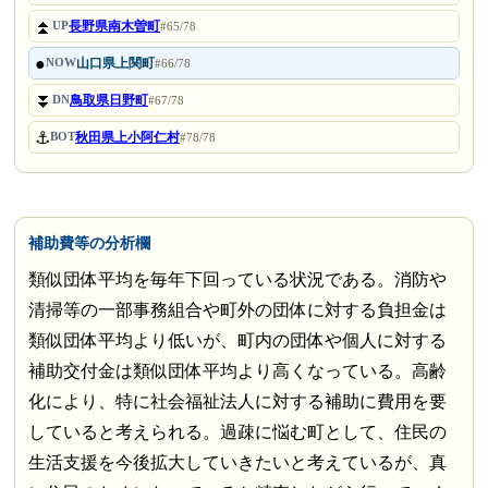
⏫
長野県南木曽町
UP
#65/78
●
山口県上関町
NOW
#66/78
⏬
鳥取県日野町
DN
#67/78
⚓
秋田県上小阿仁村
BOT
#78/78
補助費等の分析欄
類似団体平均を毎年下回っている状況である。消防や
清掃等の一部事務組合や町外の団体に対する負担金は
類似団体平均より低いが、町内の団体や個人に対する
補助交付金は類似団体平均より高くなっている。高齢
化により、特に社会福祉法人に対する補助に費用を要
していると考えられる。過疎に悩む町として、住民の
生活支援を今後拡大していきたいと考えているが、真