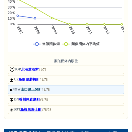
類似団体内順位
🥇
北海道泊村
TOP
#1/78
⏫
鳥取県若桜町
UP
#1/78
●
山口県上関町
NOW
#1/78
⏬
香川県直島町
DN
#1/78
⚓
島根県海士町
BOT
#78/78