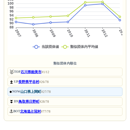
類似団体内順位
🥇
石川県能美市
TOP
#1/12
⏫
長野県平谷村
UP
#26/78
●
山口県上関町
NOW
#27/78
⏬
鳥取県日野町
DN
#28/78
⚓
北海道占冠村
BOT
#77/78