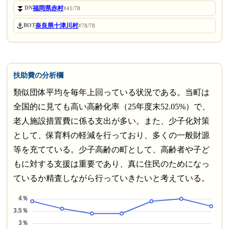
⏬
福岡県赤村
DN
#41/78
⚓
奈良県十津川村
BOT
#78/78
扶助費の分析欄
類似団体平均を毎年上回っている状況である。当町は
全国的に見ても高い高齢化率（25年度末52.05%）で、
老人施設措置費に係る支出が多い。また、少子化対策
として、保育料の軽減を行っており、多くの一般財源
等を充てている。少子高齢の町として、高齢者や子ど
もに対する支援は重要であり、真に住民のためになっ
ているか精査しながら行っていきたいと考えている。