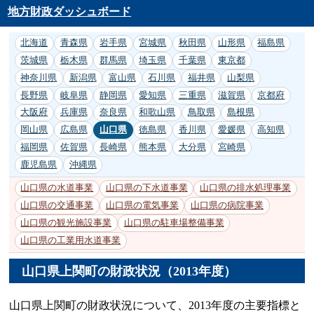
地方財政ダッシュボード
北海道
青森県
岩手県
宮城県
秋田県
山形県
福島県
茨城県
栃木県
群馬県
埼玉県
千葉県
東京都
神奈川県
新潟県
富山県
石川県
福井県
山梨県
長野県
岐阜県
静岡県
愛知県
三重県
滋賀県
京都府
大阪府
兵庫県
奈良県
和歌山県
鳥取県
島根県
岡山県
広島県
山口県
徳島県
香川県
愛媛県
高知県
福岡県
佐賀県
長崎県
熊本県
大分県
宮崎県
鹿児島県
沖縄県
山口県の水道事業
山口県の下水道事業
山口県の排水処理事業
山口県の交通事業
山口県の電気事業
山口県の病院事業
山口県の観光施設事業
山口県の駐車場整備事業
山口県の工業用水道事業
山口県上関町の財政状況（2013年度）
山口県上関町の財政状況について、2013年度の主要指標と