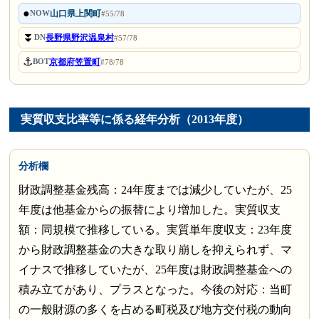
●
山口県上関町
NOW
#55/78
⏬
長野県野沢温泉村
DN
#57/78
⚓
京都府笠置町
BOT
#78/78
実質収支比率等に係る経年分析（2013年度）
分析欄
財政調整基金残高：24年度までは減少していたが、25
年度は他基金からの振替により増加した。実質収支
額：同規模で推移している。実質単年度収支：23年度
から財政調整基金の大きな取り崩しを抑えられず、マ
イナスで推移していたが、25年度は財政調整基金への
積み立てがあり、プラスとなった。今後の対応：当町
の一般財源の多くを占める町税及び地方交付税の動向