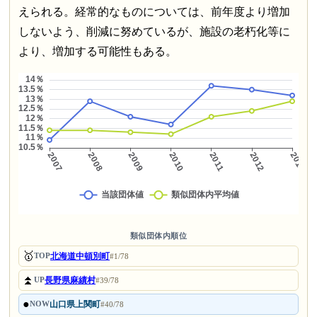
えられる。経常的なものについては、前年度より増加
しないよう、削減に努めているが、施設の老朽化等に
より、増加する可能性もある。
類似団体内順位
🥇
北海道中頓別町
TOP
#1/78
⏫
長野県麻績村
UP
#39/78
●
山口県上関町
NOW
#40/78