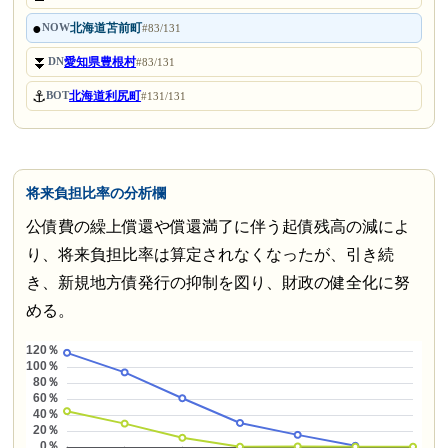
●
北海道苫前町
NOW
#83/131
⏬
愛知県豊根村
DN
#83/131
⚓
北海道利尻町
BOT
#131/131
将来負担比率の分析欄
公債費の繰上償還や償還満了に伴う起債残高の減によ
り、将来負担比率は算定されなくなったが、引き続
き、新規地方債発行の抑制を図り、財政の健全化に努
める。