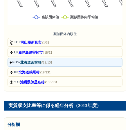
類似団体内順位
🥇
岡山県新見市
TOP
#1/62
⏫
鹿児島県曽於市
UP
#18/62
●
北海道苫前町
NOW
#19/131
⏬
北海道鶴居村
DN
#19/131
⚓
沖縄県伊是名村
BOT
#130/131
実質収支比率等に係る経年分析（2013年度）
分析欄