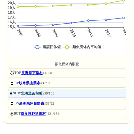
類似団体内順位
🥇
長野県下條村
TOP
#1/131
⏫
岐阜県山県市
UP
#37/62
●
北海道苫前町
NOW
#38/131
⏬
新潟県阿賀野市
DN
#38/62
⚓
奈良県野迫川村
BOT
#131/131