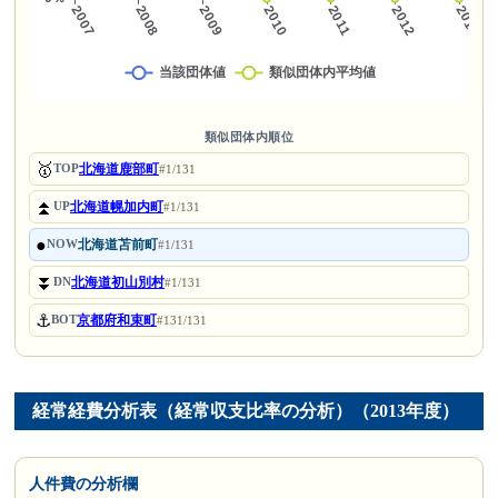
類似団体内順位
🥇
北海道鹿部町
TOP
#1/131
⏫
北海道幌加内町
UP
#1/131
●
北海道苫前町
NOW
#1/131
⏬
北海道初山別村
DN
#1/131
⚓
京都府和束町
BOT
#131/131
経常経費分析表（経常収支比率の分析）（2013年度）
人件費の分析欄