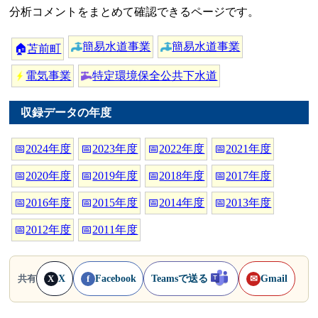
分析コメントをまとめて確認できるページです。
簡易水道事業
簡易水道事業
🏠
苫前町
電気事業
特定環境保全公共下水道
収録データの年度
📅
2024年度
📅
2023年度
📅
2022年度
📅
2021年度
📅
2020年度
📅
2019年度
📅
2018年度
📅
2017年度
📅
2016年度
📅
2015年度
📅
2014年度
📅
2013年度
📅
2012年度
📅
2011年度
X
Facebook
Teamsで送る
Gmail
共有
X
f
✉