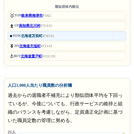
類似団体内順位
🥇
岐阜県海津市
TOP
#1/62
⏫
高知県北川村
UP
#72/131
●
北海道苫前町
NOW
#74/131
⏬
北海道天塩町
DN
#75/131
⚓
北海道置戸町
BOT
#131/131
人口1,000人当たり職員数の分析欄
過去からの退職者不補充により類似団体平均を下回っ
ているが、今後についても、行政サービスの維持と組
織のバランスを考慮しながら、定員適正化計画に基づ
いた職員定数の管理に努める。