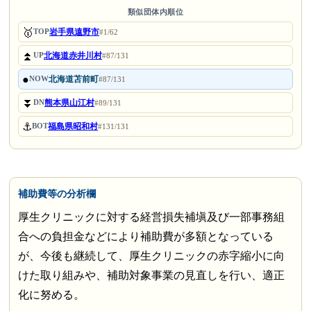
類似団体内順位
🥇
岩手県遠野市
TOP
#1/62
⏫
北海道赤井川村
UP
#87/131
●
北海道苫前町
NOW
#87/131
⏬
熊本県山江村
DN
#89/131
⚓
福島県昭和村
BOT
#131/131
補助費等の分析欄
厚生クリニックに対する経営損失補塡及び一部事務組
合への負担金などにより補助費が多額となっている
が、今後も継続して、厚生クリニックの赤字縮小に向
けた取り組みや、補助対象事業の見直しを行い、適正
化に努める。