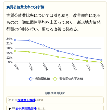
実質公債費比率の分析欄
実質公債費比率については引き続き、改善傾向にある
ものの、類似団体平均を上回っており、新規地方債発
行額の抑制を行い、更なる改善に努める。
類似団体内順位
🥇
長野県下條村
TOP
#1/131
⏫
岩手県田野畑村
UP
#81/131