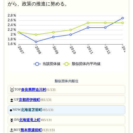
がら、政策の推進に努める。
類似団体内順位
🥇
奈良県野迫川村
TOP
#1/131
⏫
京都府伊根町
UP
#81/131
●
北海道苫前町
NOW
#85/131
⏬
北海道滝上町
DN
#85/131
⚓
熊本県湯前町
BOT
#131/131