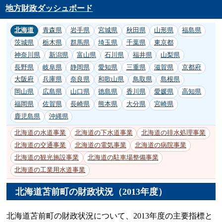
地方財政ダッシュボード
北海道
青森県
岩手県
宮城県
秋田県
山形県
福島県
茨城県
栃木県
群馬県
埼玉県
千葉県
東京都
神奈川県
新潟県
富山県
石川県
福井県
山梨県
長野県
岐阜県
静岡県
愛知県
三重県
滋賀県
京都府
大阪府
兵庫県
奈良県
和歌山県
鳥取県
島根県
岡山県
広島県
山口県
徳島県
香川県
愛媛県
高知県
福岡県
佐賀県
長崎県
熊本県
大分県
宮崎県
鹿児島県
沖縄県
北海道の水道事業
北海道の下水道事業
北海道の排水処理事業
北海道の交通事業
北海道の電気事業
北海道の病院事業
北海道の観光施設事業
北海道の駐車場整備事業
北海道の工業用水道事業
北海道苫前町の財政状況（2013年度）
北海道苫前町の財政状況について、2013年度の主要指標と