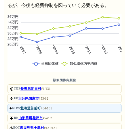
るが、今後も経費抑制を図っていく必要がある。
類似団体内順位
🥇
長野県朝日村
TOP
#1/131
⏫
大分県国東市
UP
#53/62
●
北海道苫前町
NOW
#54/131
⏬
山形県尾花沢市
DN
#54/62
⚓
鹿児島県十島村
BOT
#131/131