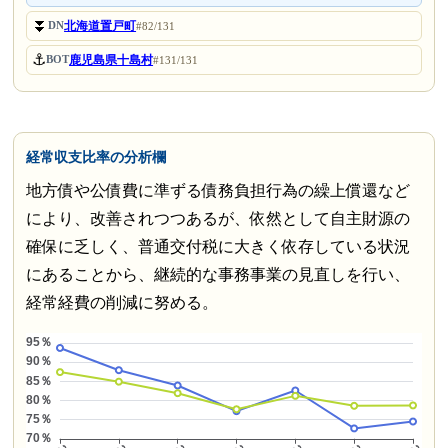
⏬
北海道置戸町
DN
#82/131
⚓
鹿児島県十島村
BOT
#131/131
経常収支比率の分析欄
地方債や公債費に準ずる債務負担行為の繰上償還など
により、改善されつつあるが、依然として自主財源の
確保に乏しく、普通交付税に大きく依存している状況
にあることから、継続的な事務事業の見直しを行い、
経常経費の削減に努める。