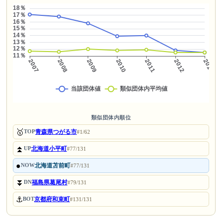
類似団体内順位
🥇
青森県つがる市
TOP
#1/62
⏫
北海道小平町
UP
#77/131
●
北海道苫前町
NOW
#77/131
⏬
福島県葛尾村
DN
#79/131
⚓
京都府和束町
BOT
#131/131