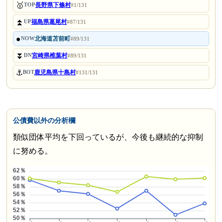
🥇
長野県下條村
TOP
#1/131
⏫
福島県葛尾村
UP
#87/131
●
北海道苫前町
NOW
#89/131
⏬
宮崎県椎葉村
DN
#89/131
⚓
鹿児島県十島村
BOT
#131/131
公債費以外の分析欄
類似団体平均を下回っているが、今後も継続的な抑制
に努める。