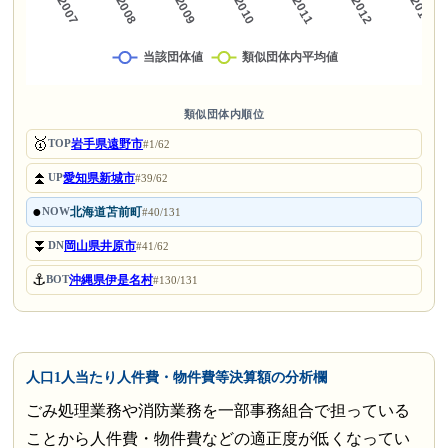
類似団体内順位
🥇
岩手県遠野市
TOP
#1/62
⏫
愛知県新城市
UP
#39/62
●
北海道苫前町
NOW
#40/131
⏬
岡山県井原市
DN
#41/62
⚓
沖縄県伊是名村
BOT
#130/131
人口1人当たり人件費・物件費等決算額の分析欄
ごみ処理業務や消防業務を一部事務組合で担っている
ことから人件費・物件費などの適正度が低くなってい