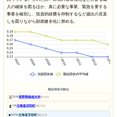
入の確保を図るほか、真に必要な事業、緊急を要する
事業を峻別し、投資的経費を抑制するなど歳出の見直
しを図りながら財政健全化に努める。
類似団体内順位
🥇
長野県南相木村
TOP
#1/131
⏫
北海道沼田町
UP
#82/131
●
北海道苫前町
NOW
#82/131