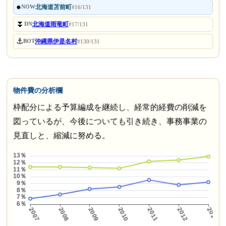
●
北海道苫前町
NOW
#16/131
⏬
北海道雨竜町
DN
#17/131
⚓
沖縄県伊是名村
BOT
#130/131
物件費の分析欄
枠配分による予算編成を継続し、経常的経費の削減を
図っているが、今後についても引き続き、事務事業の
見直しと、縮減に努める。