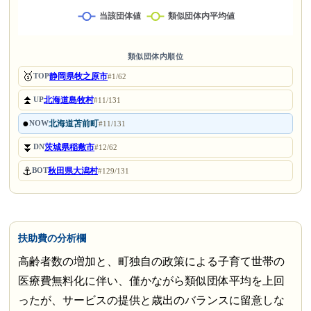
類似団体内順位
🥇
静岡県牧之原市
TOP
#1/62
⏫
北海道島牧村
UP
#11/131
●
北海道苫前町
NOW
#11/131
⏬
茨城県稲敷市
DN
#12/62
⚓
秋田県大潟村
BOT
#129/131
扶助費の分析欄
高齢者数の増加と、町独自の政策による子育て世帯の
医療費無料化に伴い、僅かながら類似団体平均を上回
ったが、サービスの提供と歳出のバランスに留意しな