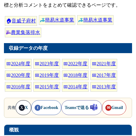
標と分析コメントをまとめて確認できるページです。
簡易水道事業
簡易水道事業
🏠
音威子府村
農業集落排水
収録データの年度
📅
2024年度
📅
2023年度
📅
2022年度
📅
2021年度
📅
2020年度
📅
2019年度
📅
2018年度
📅
2017年度
📅
2016年度
📅
2015年度
📅
2014年度
📅
2013年度
X
Facebook
Teamsで送る
Gmail
共有
X
f
✉
概観