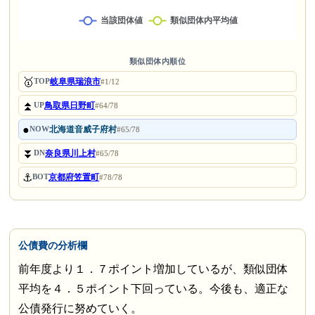
類似団体内順位
🥇
岐阜県瑞浪市
TOP
#1/12
⏫
鳥取県日野町
UP
#64/78
●
北海道音威子府村
NOW
#65/78
⏬
奈良県川上村
DN
#65/78
⚓
京都府笠置町
BOT
#78/78
公債費の分析欄
前年度より１．７ポイント増加しているが、類似団体
平均を４．５ポイント下回っている。今後も、適正な
公債発行に努めていく。