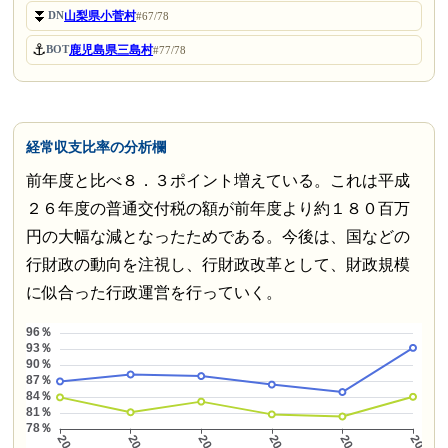
⏬
山梨県小菅村
DN
#67/78
⚓
鹿児島県三島村
BOT
#77/78
経常収支比率の分析欄
前年度と比べ８．３ポイント増えている。これは平成
２６年度の普通交付税の額が前年度より約１８０百万
円の大幅な減となったためである。今後は、国などの
行財政の動向を注視し、行財政改革として、財政規模
に似合った行政運営を行っていく。