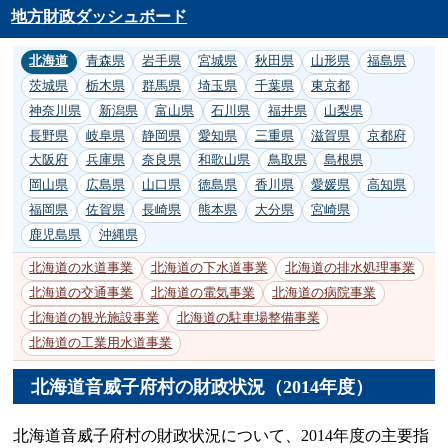
地方財政ダッシュボード
北海道
青森県
岩手県
宮城県
秋田県
山形県
福島県
茨城県
栃木県
群馬県
埼玉県
千葉県
東京都
神奈川県
新潟県
富山県
石川県
福井県
山梨県
長野県
岐阜県
静岡県
愛知県
三重県
滋賀県
京都府
大阪府
兵庫県
奈良県
和歌山県
鳥取県
島根県
岡山県
広島県
山口県
徳島県
香川県
愛媛県
高知県
福岡県
佐賀県
長崎県
熊本県
大分県
宮崎県
鹿児島県
沖縄県
北海道の水道事業
北海道の下水道事業
北海道の排水処理事業
北海道の交通事業
北海道の電気事業
北海道の病院事業
北海道の観光施設事業
北海道の駐車場整備事業
北海道の工業用水道事業
北海道音威子府村の財政状況（2014年度）
北海道音威子府村の財政状況について、2014年度の主要指