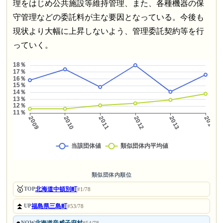
理をはじめ公共施設等維持管理、また、各種機器の保
守管理などの委託料が主な要因となっている。今後も
現状より大幅に上昇しないよう、管理委託契約等を行
っていく。
類似団体内順位
🥇
北海道中頓別町
TOP
#1/78
⏫
福島県三島町
UP
#53/78
●
北海道音威子府村
NOW
#54/78