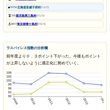
●
北海道音威子府村
NOW
#74/78
⏬
鹿児島県三島村
DN
#75/78
⚓
東京都青ケ島村
BOT
#78/78
ラスパイレス指数の分析欄
前年度より０．３ポイント下がった。今後もポイント
が上昇しないように適正化に努めていく。