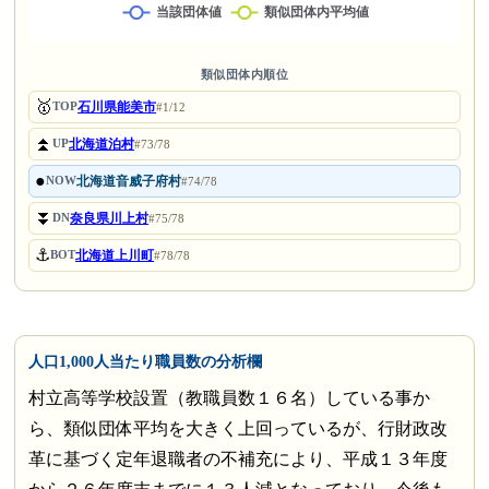
類似団体内順位
🥇
石川県能美市
TOP
#1/12
⏫
北海道泊村
UP
#73/78
●
北海道音威子府村
NOW
#74/78
⏬
奈良県川上村
DN
#75/78
⚓
北海道上川町
BOT
#78/78
人口1,000人当たり職員数の分析欄
村立高等学校設置（教職員数１６名）している事か
ら、類似団体平均を大きく上回っているが、行財政改
革に基づく定年退職者の不補充により、平成１３年度