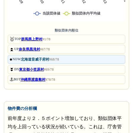
類似団体内順位
🥇
群馬県上野村
TOP
#1/78
⏫
奈良県黒滝村
UP
#67/78
●
北海道音威子府村
NOW
#68/78
⏬
東京都小笠原村
DN
#69/78
⚓
沖縄県渡嘉敷村
BOT
#78/78
物件費の分析欄
前年度より２．５ポイント増加しており、類似団体平
均を上回っている状況が続いている。これは、庁舎管