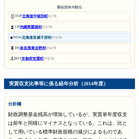
類似団体内順位
🥇
北海道中頓別町
TOP
#1/78
⏫
沖縄県粟国村
UP
#72/78
●
北海道音威子府村
NOW
#73/78
⏬
奈良県東吉野村
DN
#74/78
⚓
京都府笠置町
BOT
#78/78
実質収支比率等に係る経年分析（2014年度）
分析欄
財政調整基金残高が増加しているが、実質単年度収支
は前年と同様にマイナスとなっている。これは、比と
して用いている標準財政規模の減少によるものであ