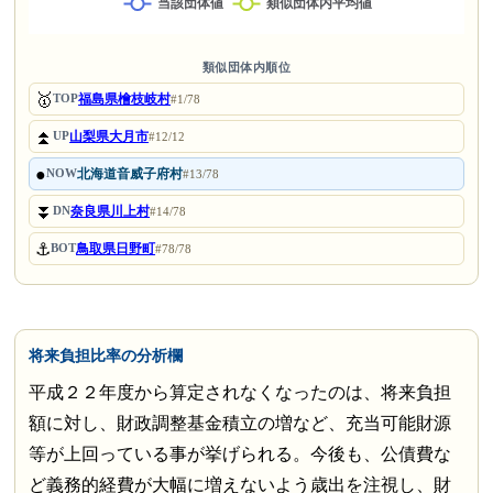
類似団体内順位
🥇
福島県檜枝岐村
TOP
#1/78
⏫
山梨県大月市
UP
#12/12
●
北海道音威子府村
NOW
#13/78
⏬
奈良県川上村
DN
#14/78
⚓
鳥取県日野町
BOT
#78/78
将来負担比率の分析欄
平成２２年度から算定されなくなったのは、将来負担
額に対し、財政調整基金積立の増など、充当可能財源
等が上回っている事が挙げられる。今後も、公債費な
ど義務的経費が大幅に増えないよう歳出を注視し、財