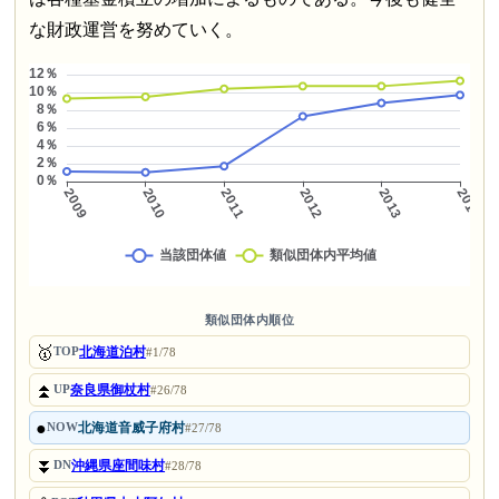
な財政運営を努めていく。
類似団体内順位
🥇
北海道泊村
TOP
#1/78
⏫
奈良県御杖村
UP
#26/78
●
北海道音威子府村
NOW
#27/78
⏬
沖縄県座間味村
DN
#28/78