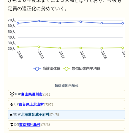
から２６年度末までに１３人減となっており、今後も
定員の適正化に努めていく。
類似団体内順位
🥇
富山県滑川市
TOP
#1/12
⏫
奈良県上北山村
UP
#73/78
●
北海道音威子府村
NOW
#74/78
⏬
東京都利島村
DN
#75/78