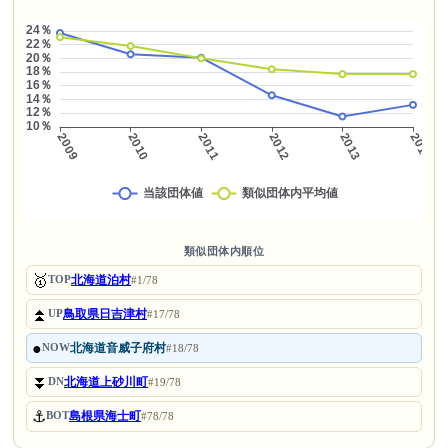
類似団体内順位
🥇
北海道泊村
TOP
#1/78
⏫
鳥取県日吉津村
UP
#17/78
●
北海道音威子府村
NOW
#18/78
⏬
北海道上砂川町
DN
#19/78
⚓
島根県海士町
BOT
#78/78