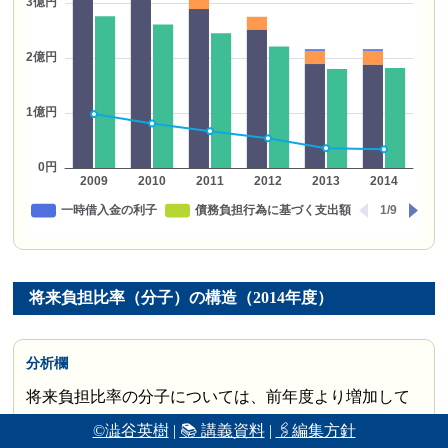
将来負担比率（分子）の構造（2014年度）
分析欄
将来負担比率の分子については、前年度より増加して
いるが、マイナスとなっている。これは、消防デジタ
©澁谷英樹
|
📚 講義資料
|
🖇編集方針