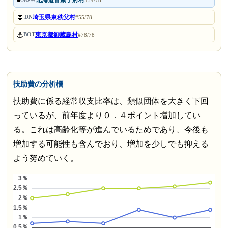
⏬
埼玉県東秩父村
DN
#55/78
⚓
東京都御蔵島村
BOT
#78/78
扶助費の分析欄
扶助費に係る経常収支比率は、類似団体を大きく下回
っているが、前年度より０．４ポイント増加してい
る。これは高齢化等が進んでいるためであり、今後も
増加する可能性も含んでおり、増加を少しでも抑える
よう努めていく。