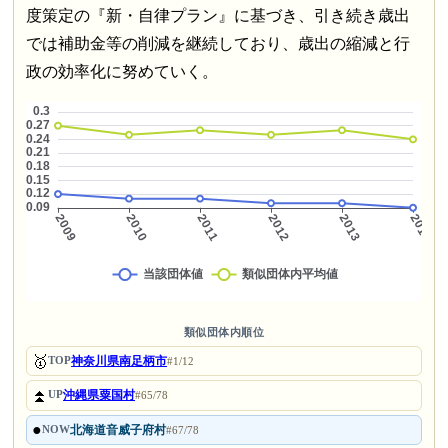
度策定の『新・自律プラン』に基づき、引き続き歳出
では補助金等の削減を継続しており、歳出の縮減と行
政の効率化に努めていく。
類似団体内順位
🥇
神奈川県南足柄市
TOP
#1/12
⏫
沖縄県粟国村
UP
#65/78
●
北海道音威子府村
NOW
#67/78