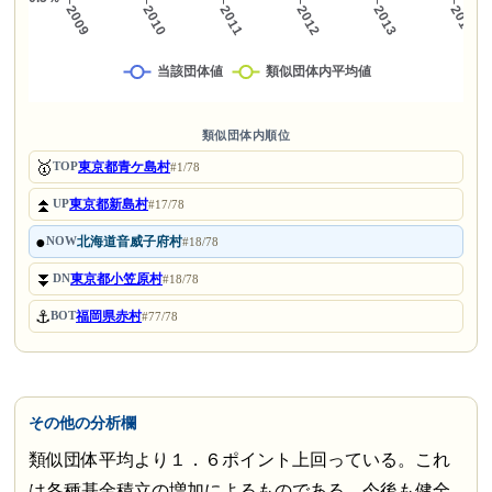
類似団体内順位
🥇
東京都青ケ島村
TOP
#1/78
⏫
東京都新島村
UP
#17/78
●
北海道音威子府村
NOW
#18/78
⏬
東京都小笠原村
DN
#18/78
⚓
福岡県赤村
BOT
#77/78
その他の分析欄
類似団体平均より１．６ポイント上回っている。これ
は各種基金積立の増加によるものである。今後も健全