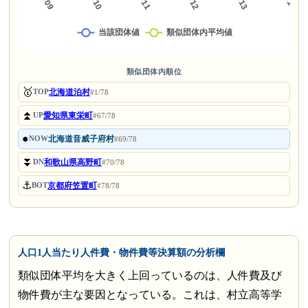
類似団体内順位
🥇
北海道泊村
TOP
#1/78
⏫
愛知県東栄町
UP
#67/78
●
北海道音威子府村
NOW
#69/78
⏬
和歌山県高野町
DN
#70/78
⚓
京都府笠置町
BOT
#78/78
人口1人当たり人件費・物件費等決算額の分析欄
類似団体平均を大きく上回っているのは、人件費及び
物件費が主な要因となっている。これは、村立高等学