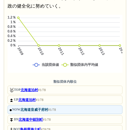
政の健全化に努めていく。
類似団体内順位
🥇
北海道泊村
TOP
#1/78
⏫
北海道泊村
UP
#1/78
●
北海道音威子府村
NOW
#1/78
⏬
北海道中頓別町
DN
#1/78
⚓
島根県海士町
BOT
#78/78