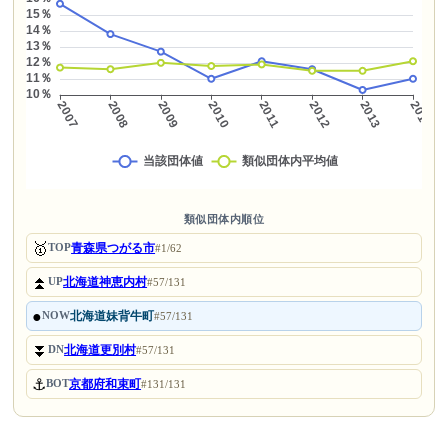
類似団体内順位
🥇
青森県つがる市
TOP
#1/62
⏫
北海道神恵内村
UP
#57/131
●
北海道妹背牛町
NOW
#57/131
⏬
北海道更別村
DN
#57/131
⚓
京都府和束町
BOT
#131/131