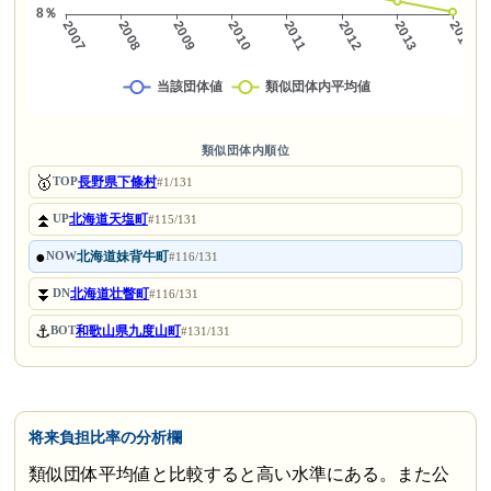
類似団体内順位
🥇
長野県下條村
TOP
#1/131
⏫
北海道天塩町
UP
#115/131
●
北海道妹背牛町
NOW
#116/131
⏬
北海道壮瞥町
DN
#116/131
⚓
和歌山県九度山町
BOT
#131/131
将来負担比率の分析欄
類似団体平均値と比較すると高い水準にある。また公