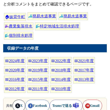
と分析コメントをまとめて確認できるページです。
簡易水道事業
簡易水道事業
🏠
妹背牛町
農業集落排水
特定地域生活排水処理
個別排水処理
収録データの年度
📅
2024年度
📅
2023年度
📅
2022年度
📅
2021年度
📅
2020年度
📅
2019年度
📅
2018年度
📅
2017年度
📅
2016年度
📅
2015年度
📅
2014年度
📅
2013年度
📅
2012年度
📅
2011年度
📅
2010年度
X
Facebook
Teamsで送る
Gmail
共有
X
f
✉