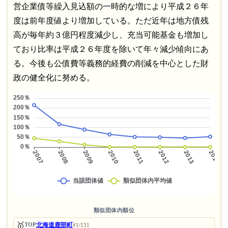
営企業債等繰入見込額の一時的な増により平成２６年
度は前年度値より増加している。ただ近年は地方債残
高が毎年約３億円程度減少し、充当可能基金も増加し
ており比率は平成２６年度を除いて年々減少傾向にあ
る。今後も公債費等義務的経費の削減を中心とした財
政の健全化に努める。
類似団体内順位
🥇
北海道鹿部町
TOP
#1/131