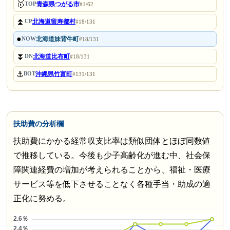
🥇
青森県つがる市
TOP
#1/62
⏫
北海道留寿都村
UP
#18/131
●
北海道妹背牛町
NOW
#18/131
⏬
北海道比布町
DN
#18/131
⚓
沖縄県竹富町
BOT
#131/131
扶助費の分析欄
扶助費にかかる経常収支比率は類似団体とほぼ同数値
で推移している。今後も少子高齢化が進む中、社会保
障関連経費の増加が考えられることから、福祉・医療
サービス等を低下させることなく各種手当・助成の適
正化に努める。