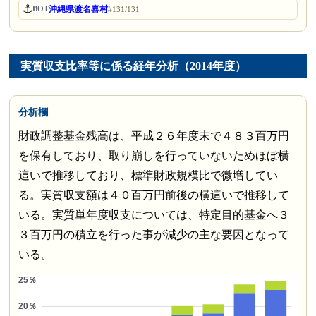
⚓
沖縄県渡名喜村
BOT
#131/131
実質収支比率等に係る経年分析（2014年度）
分析欄
財政調整基金残高は、平成２６年度末で４８３百万円
を保有しており、取り崩しを行っていないためほぼ横
這いで推移しており、標準財政規模比で微増してい
る。実質収支額は４０百万円前後の横這いで推移して
いる。実質単年度収支については、特定目的基金へ３
３百万円の積立を行った事が減少の主な要因となって
いる。