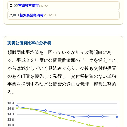
⏬
宮崎県西都市
DN
#42/62
⚓
新潟県粟島浦村
BOT
#131/131
実質公債費比率の分析欄
類似団体平均値を上回っているが年々改善傾向にあ
る。平成２２年度に公債費償還額のピークを迎えこれ
からは減少していく見込みであり、今後も交付税措置
のある町債を優先して発行し、交付税措置のない単独
事業を抑制するなど公債費の適正な管理・運営に努め
る。