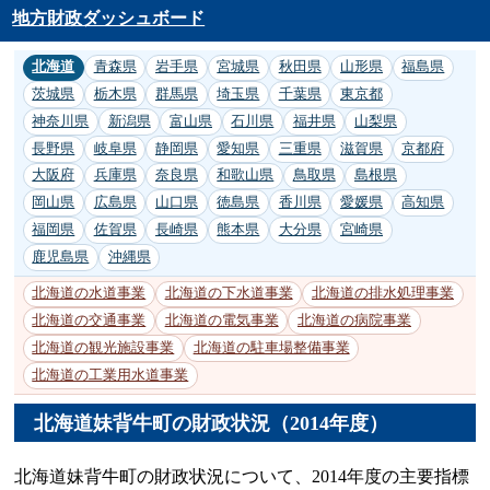
地方財政ダッシュボード
北海道
青森県
岩手県
宮城県
秋田県
山形県
福島県
茨城県
栃木県
群馬県
埼玉県
千葉県
東京都
神奈川県
新潟県
富山県
石川県
福井県
山梨県
長野県
岐阜県
静岡県
愛知県
三重県
滋賀県
京都府
大阪府
兵庫県
奈良県
和歌山県
鳥取県
島根県
岡山県
広島県
山口県
徳島県
香川県
愛媛県
高知県
福岡県
佐賀県
長崎県
熊本県
大分県
宮崎県
鹿児島県
沖縄県
北海道の水道事業
北海道の下水道事業
北海道の排水処理事業
北海道の交通事業
北海道の電気事業
北海道の病院事業
北海道の観光施設事業
北海道の駐車場整備事業
北海道の工業用水道事業
北海道妹背牛町の財政状況（2014年度）
北海道妹背牛町の財政状況について、2014年度の主要指標