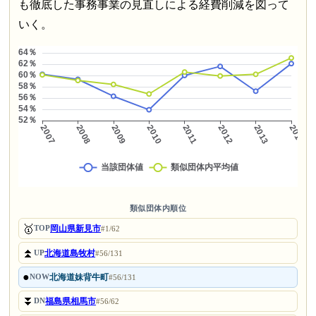
も徹底した事務事業の見直しによる経費削減を図って
いく。
類似団体内順位
🥇
岡山県新見市
TOP
#1/62
⏫
北海道島牧村
UP
#56/131
●
北海道妹背牛町
NOW
#56/131
⏬
福島県相馬市
DN
#56/62