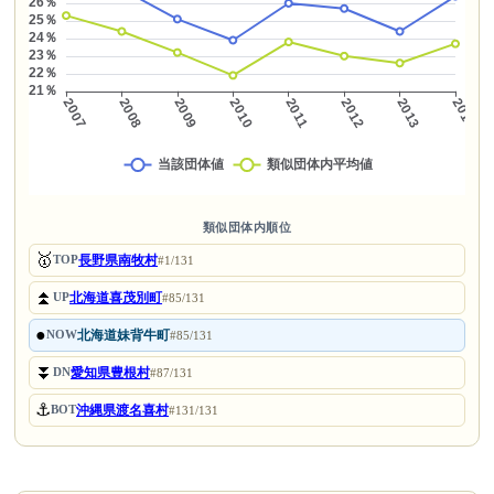
類似団体内順位
🥇
長野県南牧村
TOP
#1/131
⏫
北海道喜茂別町
UP
#85/131
●
北海道妹背牛町
NOW
#85/131
⏬
愛知県豊根村
DN
#87/131
⚓
沖縄県渡名喜村
BOT
#131/131