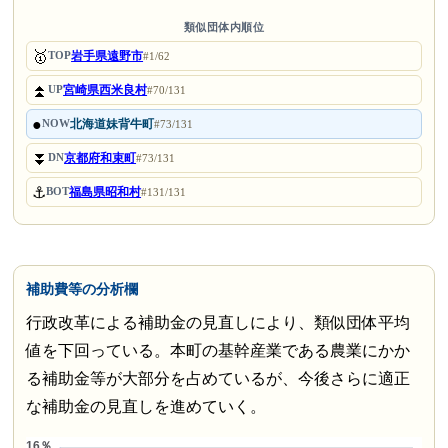
類似団体内順位
🥇
岩手県遠野市
TOP
#1/62
⏫
宮崎県西米良村
UP
#70/131
●
北海道妹背牛町
NOW
#73/131
⏬
京都府和束町
DN
#73/131
⚓
福島県昭和村
BOT
#131/131
補助費等の分析欄
行政改革による補助金の見直しにより、類似団体平均
値を下回っている。本町の基幹産業である農業にかか
る補助金等が大部分を占めているが、今後さらに適正
な補助金の見直しを進めていく。