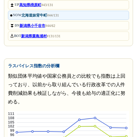
⏫
高知県梼原町
UP
#43/131
●
北海道妹背牛町
NOW
#44/131
⏬
新潟県小千谷市
DN
#44/62
⚓
新潟県粟島浦村
BOT
#131/131
ラスパイレス指数の分析欄
類似団体平均値や国家公務員との比較でも指数は上回
っており、以前から取り組んでいる行政改革での人件
費削減効果も検証しながら、今後も給与の適正化に努
める。