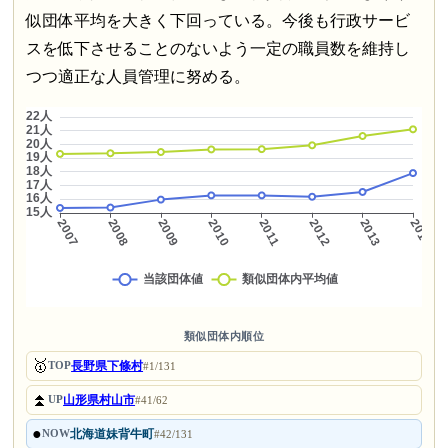
似団体平均を大きく下回っている。今後も行政サービ
スを低下させることのないよう一定の職員数を維持し
つつ適正な人員管理に努める。
類似団体内順位
🥇
長野県下條村
TOP
#1/131
⏫
山形県村山市
UP
#41/62
●
北海道妹背牛町
NOW
#42/131