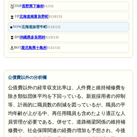
🥇
長野県下條村
TOP
#1/131
⏫
北海道南富良野町
UP
#118/131
●
北海道妹背牛町
NOW
#119/131
⏬
沖縄県多良間村
DN
#119/131
⚓
鹿児島県十島村
BOT
#131/131
公債費以外の分析欄
公債費以外の経常収支比率は、人件費と維持補修費を
除き類似団体平均を下回っている。新規採用者の抑制
等、計画的に職員数の削減を図っているが、職員の平
均年齢が上がる中、再任用職員も含めたより適正な人
員管理が必要である。併せて、道路橋梁関係の維持補
修費や、社会保障関連の経費の増加も予想され、今後