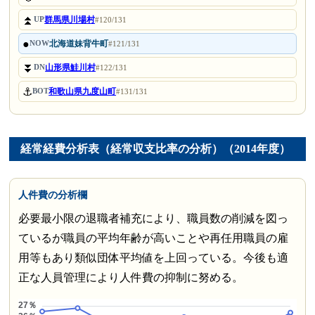
⏫
群馬県川場村
UP
#120/131
●
北海道妹背牛町
NOW
#121/131
⏬
山形県鮭川村
DN
#122/131
⚓
和歌山県九度山町
BOT
#131/131
経常経費分析表（経常収支比率の分析）（2014年度）
人件費の分析欄
必要最小限の退職者補充により、職員数の削減を図っ
ているが職員の平均年齢が高いことや再任用職員の雇
用等もあり類似団体平均値を上回っている。今後も適
正な人員管理により人件費の抑制に努める。