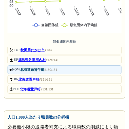
類似団体内順位
🥇
秋田県にかほ市
TOP
#1/62
⏫
徳島県佐那河内村
UP
#128/131
●
北海道妹背牛町
NOW
#130/131
⏬
北海道置戸町
DN
#131/131
⚓
北海道置戸町
BOT
#131/131
人口1,000人当たり職員数の分析欄
必要最小限の退職者補充による職員数の削減により類