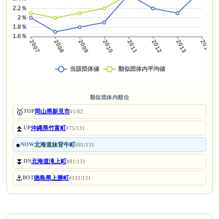
類似団体内順位
🥇
岡山県新見市
TOP
#1/62
⏫
沖縄県竹富町
UP
#75/131
●
北海道妹背牛町
NOW
#81/131
⏬
北海道滝上町
DN
#81/131
⚓
徳島県上勝町
BOT
#131/131