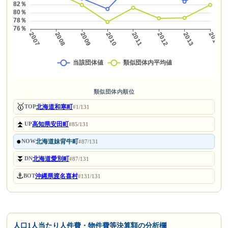
類似団体内順位
🥇
北海道和寒町
TOP
#1/131
⏫
高知県安田町
UP
#85/131
●
北海道妹背牛町
NOW
#87/131
⏬
北海道愛別町
DN
#87/131
⚓
沖縄県渡名喜村
BOT
#131/131
人口1人当たり人件費・物件費等決算額の分析欄