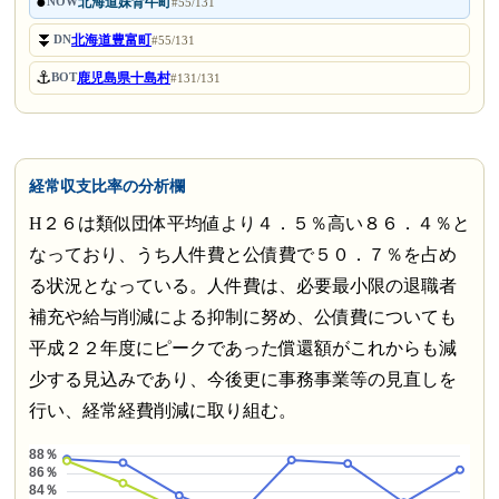
●
北海道妹背牛町
NOW
#55/131
⏬
北海道豊富町
DN
#55/131
⚓
鹿児島県十島村
BOT
#131/131
経常収支比率の分析欄
H２６は類似団体平均値より４．５％高い８６．４％と
なっており、うち人件費と公債費で５０．７％を占め
る状況となっている。人件費は、必要最小限の退職者
補充や給与削減による抑制に努め、公債費についても
平成２２年度にピークであった償還額がこれからも減
少する見込みであり、今後更に事務事業等の見直しを
行い、経常経費削減に取り組む。