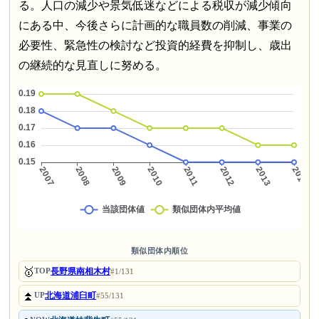
る。人口の減少や景気低迷などによる税収が減少傾向
にある中、今後さらに計画的な職員数の削減、事業の
必要性、緊急性の検討など投資的経費を抑制し、歳出
の継続的な見直しに努める。
類似団体内順位
🥇
長野県南相木村
TOP
#1/131
⏫
北海道浦臼町
UP
#55/131