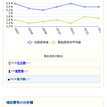
類似団体内順位
🥇
石川県
TOP
#1/7
⏫
長野県
UP
#5/7
●
香川県
NOW
#7/7
補助費等の分析欄