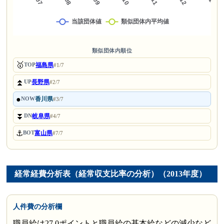
類似団体内順位
🥇
福島県
TOP
#1/7
⏫
長野県
UP
#2/7
●
香川県
NOW
#3/7
⏬
岐阜県
DN
#4/7
⚓
富山県
BOT
#7/7
経常経費分析表（経常収支比率の分析）（2013年度）
人件費の分析欄
職員給は27.0ポイントと職員給の基本給などの減少など