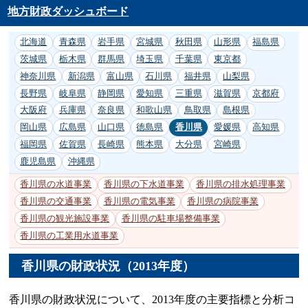
地方財政ダッシュボード
北海道
青森県
岩手県
宮城県
秋田県
山形県
福島県
茨城県
栃木県
群馬県
埼玉県
千葉県
東京都
神奈川県
新潟県
富山県
石川県
福井県
山梨県
長野県
岐阜県
静岡県
愛知県
三重県
滋賀県
京都府
大阪府
兵庫県
奈良県
和歌山県
鳥取県
島根県
岡山県
広島県
山口県
徳島県
香川県
愛媛県
高知県
福岡県
佐賀県
長崎県
熊本県
大分県
宮崎県
鹿児島県
沖縄県
香川県の水道事業
香川県の下水道事業
香川県の排水処理事業
香川県の交通事業
香川県の電気事業
香川県の病院事業
香川県の観光施設事業
香川県の駐車場整備事業
香川県の工業用水道事業
香川県の財政状況（2013年度）
香川県の財政状況について、2013年度の主要指標と分析コ