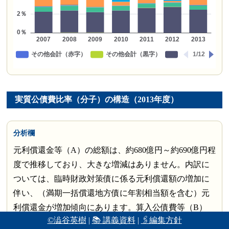
実質公債費比率（分子）の構造（2013年度）
分析欄
元利償還金等（A）の総額は、約680億円～約690億円程
度で推移しており、大きな増減はありません。内訳に
ついては、臨時財政対策債に係る元利償還額の増加に
伴い、（満期一括償還地方債に年割相当額を含む）元
利償還金が増加傾向にあります。算入公債費等（B）
©澁谷英樹
|
📚 講義資料
|
🖇編集方針
は、臨時財政対策債の元利償還金に係る基準財政需要