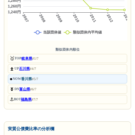
類似団体内順位
🥇
岐阜県
TOP
#1/7
⏫
石川県
UP
#4/7
●
香川県
NOW
#5/7
⏬
富山県
DN
#6/7
⚓
福島県
BOT
#7/7
実質公債費比率の分析欄