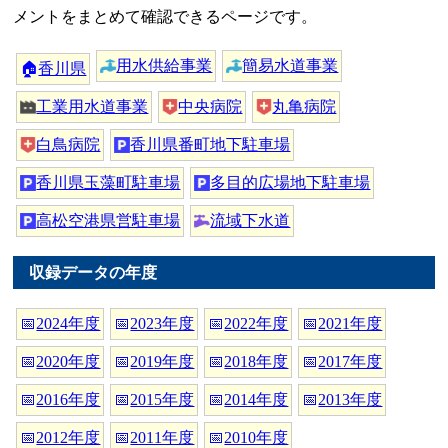
メントをまとめて確認できるページです。
用水供給事業
簡易水道事業
🏠
香川県
工業用水道事業
中央病院
丸亀病院
白鳥病院
香川県番町地下駐車場
香川県玉藻町駐車場
多目的広場地下駐車場
高松空港県営駐車場
流域下水道
収録データの年度
📅
2024年度
📅
2023年度
📅
2022年度
📅
2021年度
📅
2020年度
📅
2019年度
📅
2018年度
📅
2017年度
📅
2016年度
📅
2015年度
📅
2014年度
📅
2013年度
📅
2012年度
📅
2011年度
📅
2010年度