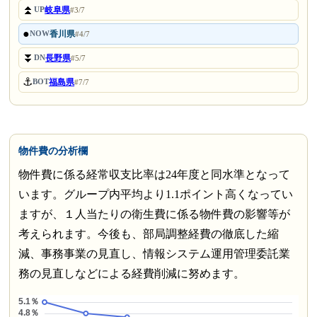
⏫
岐阜県
UP
#3/7
●
香川県
NOW
#4/7
⏬
長野県
DN
#5/7
⚓
福島県
BOT
#7/7
物件費の分析欄
物件費に係る経常収支比率は24年度と同水準となって
います。グループ内平均より1.1ポイント高くなってい
ますが、１人当たりの衛生費に係る物件費の影響等が
考えられます。今後も、部局調整経費の徹底した縮
減、事務事業の見直し、情報システム運用管理委託業
務の見直しなどによる経費削減に努めます。