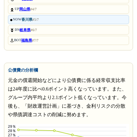
⏫
岡山県
UP
#4/7
●
香川県
NOW
#5/7
⏬
岐阜県
DN
#6/7
⚓
福島県
BOT
#7/7
公債費の分析欄
元金の償還開始などにより公債費に係る経常収支比率
は24年度に比べ0.6ポイント高くなっています。また、
グループ内平均より2.1ポイント低くなっています。今
後も、「財政運営計画」に基づき、金利リスクの分散
や県債調達コストの削減に努めます。