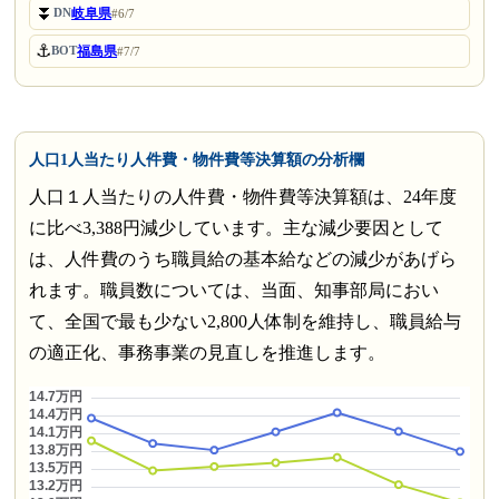
⏬
岐阜県
DN
#6/7
⚓
福島県
BOT
#7/7
人口1人当たり人件費・物件費等決算額の分析欄
人口１人当たりの人件費・物件費等決算額は、24年度
に比べ3,388円減少しています。主な減少要因として
は、人件費のうち職員給の基本給などの減少があげら
れます。職員数については、当面、知事部局におい
て、全国で最も少ない2,800人体制を維持し、職員給与
の適正化、事務事業の見直しを推進します。