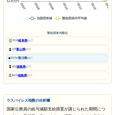
類似団体内順位
🥇
岐阜県
TOP
#1/7
⏫
富山県
UP
#5/7
●
香川県
NOW
#6/7
⏬
福島県
DN
#7/7
⚓
福島県
BOT
#7/7
ラスパイレス指数の分析欄
国家公務員の給与減額支給措置が講じられた期間につ