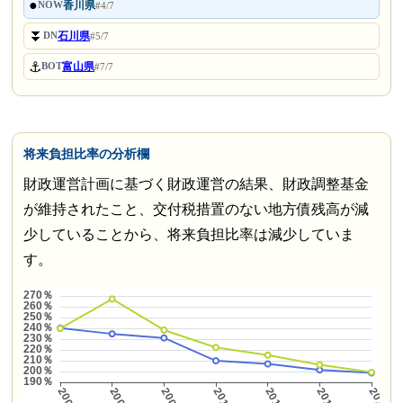
●
香川県
NOW
#4/7
⏬
石川県
DN
#5/7
⚓
富山県
BOT
#7/7
将来負担比率の分析欄
財政運営計画に基づく財政運営の結果、財政調整基金
が維持されたこと、交付税措置のない地方債残高が減
少していることから、将来負担比率は減少していま
す。