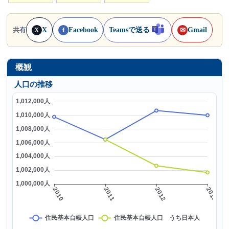
X
Facebook
Teamsで送る
Gmail
共有
X
f
✉
概観
人口の推移