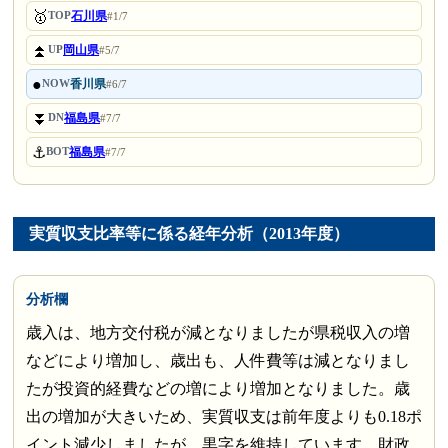
🥇
石川県
TOP
#1/7
⏫
岡山県
UP
#5/7
●
香川県
NOW
#6/7
⏬
福島県
DN
#7/7
⚓
福島県
BOT
#7/7
実質収支比率等に係る経年分析（2013年度）
分析欄
歳入は、地方交付税が減となりましたが県税収入の増
などにより増加し、歳出も、人件費等は減となりまし
たが投資的経費などの増により増加となりました。歳
出の増加が大きいため、実質収支は前年度よりも0.18ポ
イント減少しましたが、黒字を維持しています。財政