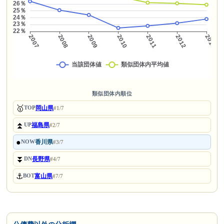
類似団体内順位
🥇
岡山県
TOP
#1/7
⏫
福島県
UP
#2/7
●
香川県
NOW
#3/7
⏬
長野県
DN
#4/7
⚓
富山県
BOT
#7/7