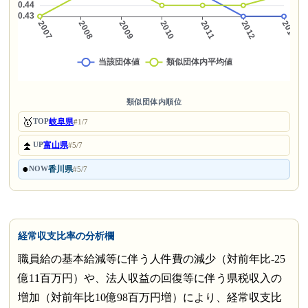
類似団体内順位
🥇
岐阜県
TOP
#1/7
⏫
富山県
UP
#5/7
●
香川県
NOW
#5/7
経常収支比率の分析欄
職員給の基本給減等に伴う人件費の減少（対前年比-25
億11百万円）や、法人収益の回復等に伴う県税収入の
増加（対前年比10億98百万円増）により、経常収支比