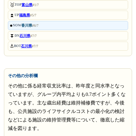
🥇
富山県
TOP
#1/7
⏫
福島県
UP
#5/7
●
香川県
NOW
#6/7
⏬
石川県
DN
#7/7
⚓
石川県
BOT
#7/7
その他の分析欄
その他に係る経常収支比率は、昨年度と同水準となっ
ていますが、グループ内平均よりも0.7ポイント多くな
っています。主な歳出経費は維持補修費ですが、今後
も、公共施設のライフサイクルコストの最小化の検討
などによる施設の維持管理費等について、徹底した縮
減を図ります。