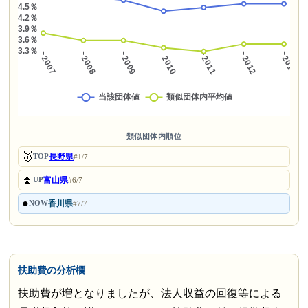
類似団体内順位
🥇
長野県
TOP
#1/7
⏫
富山県
UP
#6/7
●
香川県
NOW
#7/7
扶助費の分析欄
扶助費が増となりましたが、法人収益の回復等による