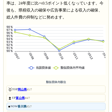
率は、24年度に比べ0.5ポイント低くなっています。今
後も、県税収入の確保や広告事業による収入の確保、
総人件費の抑制などに努めます。
類似団体内順位
🥇
岡山県
TOP
#1/7
⏫
富山県
UP
#4/7
●
香川県
NOW
#5/7