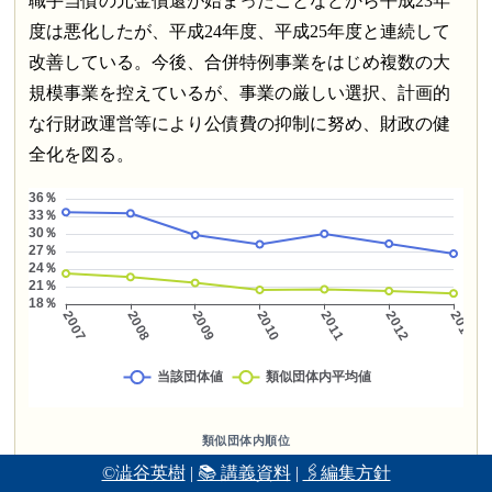
職手当債の元金償還が始まったことなどから平成23年
度は悪化したが、平成24年度、平成25年度と連続して
改善している。今後、合併特例事業をはじめ複数の大
規模事業を控えているが、事業の厳しい選択、計画的
な行財政運営等により公債費の抑制に努め、財政の健
全化を図る。
類似団体内順位
🥇
©澁谷英樹
|
📚 講義資料
|
🖇編集方針
岐阜県本巣市
TOP
#1/172