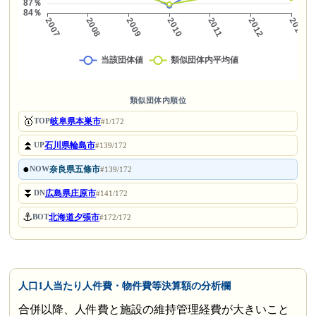
類似団体内順位
🥇
岐阜県本巣市
TOP
#1/172
⏫
石川県輪島市
UP
#139/172
●
奈良県五條市
NOW
#139/172
⏬
広島県庄原市
DN
#141/172
⚓
北海道夕張市
BOT
#172/172
人口1人当たり人件費・物件費等決算額の分析欄
合併以降、人件費と施設の維持管理経費が大きいこと