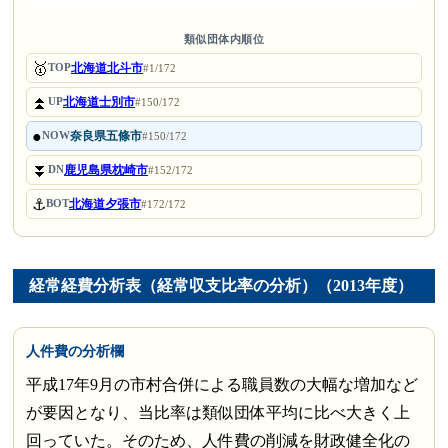
類似団体内順位
🥇
北海道北斗市
TOP
#1/172
⏫
北海道士別市
UP
#150/172
●
奈良県五條市
NOW
#150/172
⏬
鹿児島県枕崎市
DN
#152/172
⚓
北海道夕張市
BOT
#172/172
経常経費分析表（経常収支比率の分析）（2013年度）
人件費の分析欄
平成17年9月の市村合併による職員数の大幅な増加など
が要因となり、当比率は類似団体平均に比べ大きく上
回っていた。そのため、人件費の削減を財政健全化の