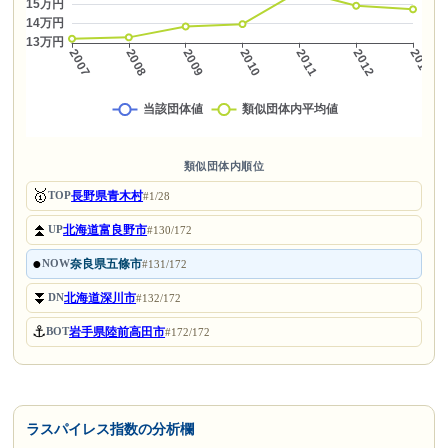
類似団体内順位
🥇
長野県青木村
TOP
#1/28
⏫
北海道富良野市
UP
#130/172
●
奈良県五條市
NOW
#131/172
⏬
北海道深川市
DN
#132/172
⚓
岩手県陸前高田市
BOT
#172/172
ラスパイレス指数の分析欄