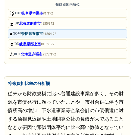
類似団体内順位
🥇
岐阜県本巣市
TOP
#1/172
⏫
北海道網走市
UP
#155/172
●
奈良県五條市
NOW
#156/172
⏬
岐阜県郡上市
DN
#157/172
⚓
北海道夕張市
BOT
#172/172
将来負担比率の分析欄
従来から財政規模に比べ普通建設事業が多く、その財
源を市債発行に頼っていたことや、市村合併に伴う市
債残高の増加、下水道事業等企業会計の市債償還に対
する負担見込額や土地開発公社の負債が大であること
などが要因で類似団体平均に比べ高い数値となってい