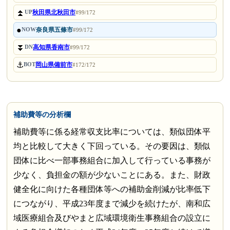
⏫
秋田県北秋田市
UP
#99/172
●
奈良県五條市
NOW
#99/172
⏬
高知県香南市
DN
#99/172
⚓
岡山県備前市
BOT
#172/172
補助費等の分析欄
補助費等に係る経常収支比率については、類似団体平
均と比較して大きく下回っている。その要因は、類似
団体に比べ一部事務組合に加入して行っている事務が
少なく、負担金の額が少ないことにある。また、財政
健全化に向けた各種団体等への補助金削減が比率低下
につながり、平成23年度まで減少を続けたが、南和広
域医療組合及びやまと広域環境衛生事務組合の設立に