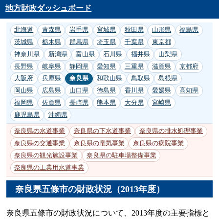
地方財政ダッシュボード
北海道
青森県
岩手県
宮城県
秋田県
山形県
福島県
茨城県
栃木県
群馬県
埼玉県
千葉県
東京都
神奈川県
新潟県
富山県
石川県
福井県
山梨県
長野県
岐阜県
静岡県
愛知県
三重県
滋賀県
京都府
大阪府
兵庫県
奈良県
和歌山県
鳥取県
島根県
岡山県
広島県
山口県
徳島県
香川県
愛媛県
高知県
福岡県
佐賀県
長崎県
熊本県
大分県
宮崎県
鹿児島県
沖縄県
奈良県の水道事業
奈良県の下水道事業
奈良県の排水処理事業
奈良県の交通事業
奈良県の電気事業
奈良県の病院事業
奈良県の観光施設事業
奈良県の駐車場整備事業
奈良県の工業用水道事業
奈良県五條市の財政状況（2013年度）
奈良県五條市の財政状況について、2013年度の主要指標と