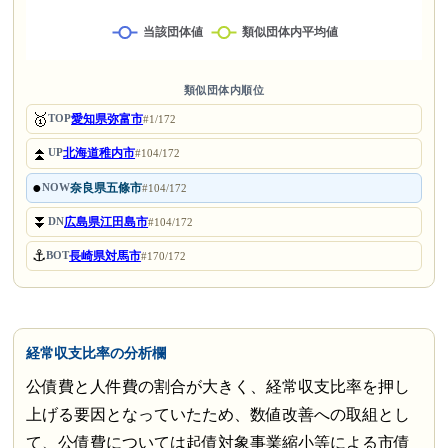
類似団体内順位
🥇
愛知県弥富市
TOP
#1/172
⏫
北海道稚内市
UP
#104/172
●
奈良県五條市
NOW
#104/172
⏬
広島県江田島市
DN
#104/172
⚓
長崎県対馬市
BOT
#170/172
経常収支比率の分析欄
公債費と人件費の割合が大きく、経常収支比率を押し
上げる要因となっていたため、数値改善への取組とし
て、公債費については起債対象事業縮小等による市債