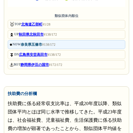
類似団体内順位
🥇
北海道乙部町
TOP
#1/28
⏫
秋田県北秋田市
UP
#138/172
●
奈良県五條市
NOW
#138/172
⏬
広島県安芸高田市
DN
#138/172
⚓
静岡県伊豆の国市
BOT
#172/172
扶助費の分析欄
扶助費に係る経常収支比率は、平成20年度以降、類似
団体平均とほぼ同じ水準で推移してきた。平成23年度
は、社会福祉費、児童福祉費、生活保護費に係る扶助
費の増加が顕著であったことから、類似団体平均値を