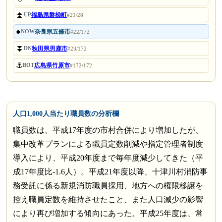
⏫
福島県磐梯町
UP
#21/28
●
奈良県五條市
NOW
#22/172
⏬
秋田県男鹿市
DN
#23/172
⚓
広島県竹原市
BOT
#172/172
人口1,000人当たり職員数の分析欄
職員数は、平成17年度の市村合併により増加したが、
集中改革プランによる職員定数削減や指定管理者制度
導入により、平成20年度まで毎年度減少してきた（平
成17年度比-1.6人）。平成21年度以降、十津川村消防事
務受託に係る新規消防職員採用、地方への権限移譲を
控え職員定数を維持させたこと、また人口減少の影響
により再び増加する傾向にあった。平成25年度は、常