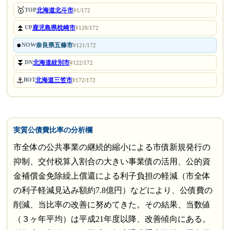
🥇
北海道北斗市
TOP
#1/172
⏫
鹿児島県枕崎市
UP
#120/172
●
奈良県五條市
NOW
#121/172
⏬
北海道紋別市
DN
#122/172
⚓
北海道三笠市
BOT
#172/172
実質公債費比率の分析欄
市全体の公共事業の継続的縮小による市債新規発行の
抑制、交付税算入割合の大きい事業債の活用、公的資
金補償金免除繰上償還による利子負担の軽減（市全体
の利子軽減見込み額約7.8億円）などにより、公債費の
削減、当比率の改善に努めてきた。その結果、当数値
（３ヶ年平均）は平成21年度以降、改善傾向にある。