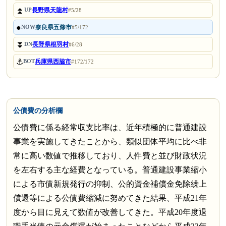
⏫
長野県天龍村
UP
#5/28
●
奈良県五條市
NOW
#5/172
⏬
長野県根羽村
DN
#6/28
⚓
兵庫県西脇市
BOT
#172/172
公債費の分析欄
公債費に係る経常収支比率は、近年積極的に普通建設
事業を実施してきたことから、類似団体平均に比べ非
常に高い数値で推移しており、人件費と並び財政状況
を左右する主な経費となっている。普通建設事業縮小
による市債新規発行の抑制、公的資金補償金免除繰上
償還等による公債費縮減に努めてきた結果、平成21年
度から目に見えて数値が改善してきた。平成20年度退