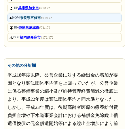
⏫
兵庫県加東市
UP
#71/172
●
奈良県五條市
NOW
#71/172
⏬
奈良県葛城市
DN
#71/172
⚓
福岡県嘉麻市
BOT
#172/172
その他の分析欄
平成18年度以降、公営企業に対する繰出金の増加が要
因となり類似団体平均値を上回っていたが、公営企業
に係る整備事業の縮小及び維持管理経費節減の徹底に
より、平成22年度は類似団体平均と同水準となった。
しかし、平成23年度は、後期高齢者医療の療養給付費
負担金増や下水道事業会計における補償金免除繰上償
還借換債の元金償還開始等による繰出金増加により前