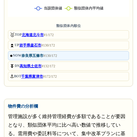
類似団体内順位
🥇
北海道北斗市
TOP
#1/172
⏫
岩手県釜石市
UP
#130/172
●
奈良県五條市
NOW
#130/172
⏬
高知県土佐市
DN
#132/172
⚓
千葉県富津市
BOT
#172/172
物件費の分析欄
管理施設が多く維持管理経費が多額であることが要因
となり、類似団体平均に比べ高い数値で推移してい
る。需用費や委託料等について、集中改革プランに基