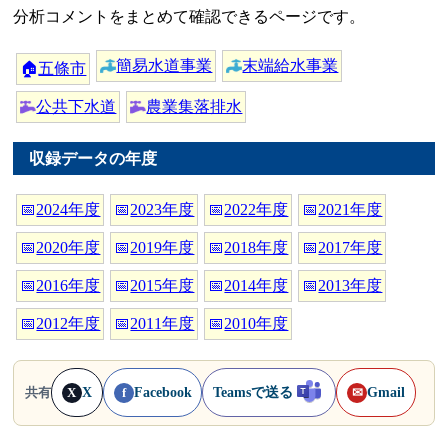
分析コメントをまとめて確認できるページです。
簡易水道事業
末端給水事業
🏠
五條市
公共下水道
農業集落排水
収録データの年度
📅
2024年度
📅
2023年度
📅
2022年度
📅
2021年度
📅
2020年度
📅
2019年度
📅
2018年度
📅
2017年度
📅
2016年度
📅
2015年度
📅
2014年度
📅
2013年度
📅
2012年度
📅
2011年度
📅
2010年度
X
Facebook
Teamsで送る
Gmail
共有
X
f
✉