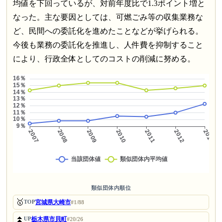
均値を下回っているが、対前年度比で1.3ポイント増と
なった。主な要因としては、可燃ごみ等の収集業務な
ど、民間への委託化を進めたことなどが挙げられる。
今後も業務の委託化を推進し、人件費を抑制すること
により、行政全体としてのコストの削減に努める。
類似団体内順位
🥇
宮城県大崎市
TOP
#1/88
⏫
栃木県市貝町
UP
#20/26