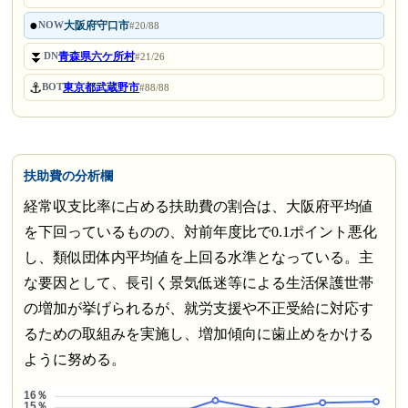
●
大阪府守口市
NOW
#20/88
⏬
青森県六ケ所村
DN
#21/26
⚓
東京都武蔵野市
BOT
#88/88
扶助費の分析欄
経常収支比率に占める扶助費の割合は、大阪府平均値
を下回っているものの、対前年度比で0.1ポイント悪化
し、類似団体内平均値を上回る水準となっている。主
な要因として、長引く景気低迷等による生活保護世帯
の増加が挙げられるが、就労支援や不正受給に対応す
るための取組みを実施し、増加傾向に歯止めをかける
ように努める。