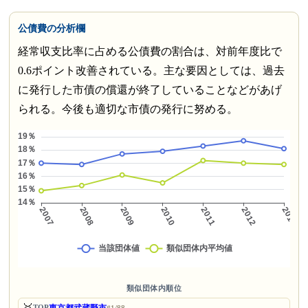
公債費の分析欄
経常収支比率に占める公債費の割合は、対前年度比で
0.6ポイント改善されている。主な要因としては、過去
に発行した市債の償還が終了していることなどがあげ
られる。今後も適切な市債の発行に努める。
類似団体内順位
TOP