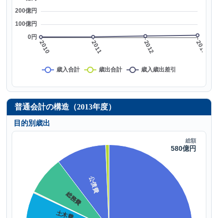
普通会計の構造（2013年度）
目的別歳出