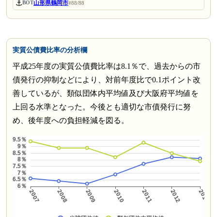
⚓
山形県鶴岡市
BOT
#88/88
実質公債費比率の分析欄
平成25年度の実質公債費比率は8.1％で、過去からの市
債発行の抑制などにより、対前年度比で0.1ポイント改
善しているが、類似団体内平均値及び大阪府平均値を
上回る水準となった。今後とも適切な市債発行に努
め、後年度への負担軽減を図る。