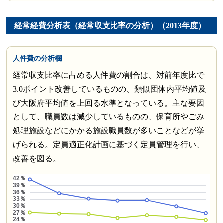
経常経費分析表（経常収支比率の分析）（2013年度）
人件費の分析欄
経常収支比率に占める人件費の割合は、対前年度比で
3.0ポイント改善しているものの、類似団体内平均値及
び大阪府平均値を上回る水準となっている。主な要因
として、職員数は減少しているものの、保育所やごみ
処理施設などにかかる施設職員数が多いことなどが挙
げられる。定員適正化計画に基づく定員管理を行い、
改善を図る。