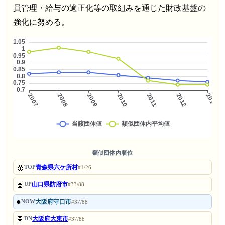
員管理・給与の適正化等の取組みを通じた財政基盤の
強化に努める。
類似団体内順位
🥇
青森県六ケ所村
TOP
#1/26
⏫
山口県防府市
UP
#33/88
●
大阪府守口市
NOW
#37/88
⏬
大阪府大東市
DN
#37/88