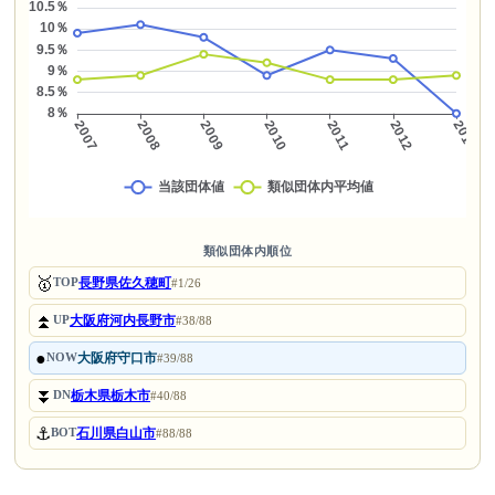
類似団体内順位
🥇
長野県佐久穂町
TOP
#1/26
⏫
大阪府河内長野市
UP
#38/88
●
大阪府守口市
NOW
#39/88
⏬
栃木県栃木市
DN
#40/88
⚓
石川県白山市
BOT
#88/88