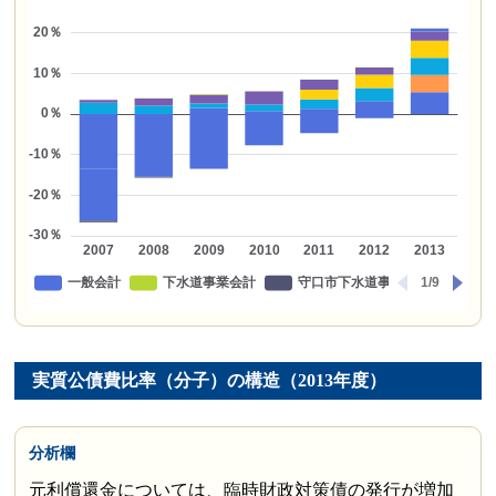
実質公債費比率（分子）の構造（2013年度）
分析欄
元利償還金については、臨時財政対策債の発行が増加