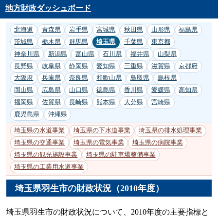
地方財政ダッシュボード
北海道
青森県
岩手県
宮城県
秋田県
山形県
福島県
茨城県
栃木県
群馬県
埼玉県
千葉県
東京都
神奈川県
新潟県
富山県
石川県
福井県
山梨県
長野県
岐阜県
静岡県
愛知県
三重県
滋賀県
京都府
大阪府
兵庫県
奈良県
和歌山県
鳥取県
島根県
岡山県
広島県
山口県
徳島県
香川県
愛媛県
高知県
福岡県
佐賀県
長崎県
熊本県
大分県
宮崎県
鹿児島県
沖縄県
埼玉県の水道事業
埼玉県の下水道事業
埼玉県の排水処理事業
埼玉県の交通事業
埼玉県の電気事業
埼玉県の病院事業
埼玉県の観光施設事業
埼玉県の駐車場整備事業
埼玉県の工業用水道事業
埼玉県羽生市の財政状況（2010年度）
埼玉県羽生市の財政状況について、2010年度の主要指標と