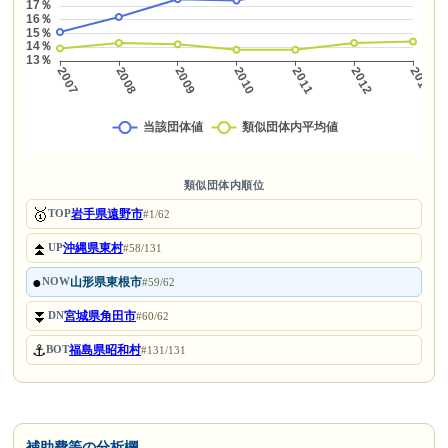
類似団体内順位
🥇
岩手県遠野市
TOP
#1/62
⏫
沖縄県東村
UP
#58/131
●
山形県東根市
NOW
#59/62
⏬
宮城県角田市
DN
#60/62
⚓
福島県昭和村
BOT
#131/131
補助費等の分析欄