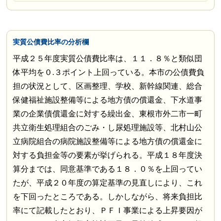
実質公債費比率の分析欄
平成２５年度実質公債費比率は、１１．８％と類似団
体平均を０.３ポイント上回っている。本市の公債費負
担の状況として、区画整理、学校、新幹線関連、総合
保健福祉施設整備等による地方債の償還金、下水道事
業の企業債償還金に対する繰出金、東根市外二市一町
共立衛生処理組合のごみ・し尿処理施設等、北村山公
立病院組合の病院施設整備等による地方債の償還金に
対する負担金等の要素が挙げられる。平成１８年度決
算分までは、同意基準である１８．０％を上回ってい
たが、平成２０年度の算定基準の見直しにより、これ
を下回ったところである。しかしながら、将来負担比
率にて記載したとおり、ＰＦＩ事業による上昇要因が