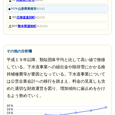
⏫
兵庫県小野市
#49/62
●
山形県東根市
NOW
#51/62
⏬
北海道遠別町
DN
#52/131
⚓
熊本県湯前町
BOT
#131/131
その他の分析欄
平成１９年以降、類似団体平均と比して高い値で推移
している。下水道事業への繰出金や除排雪にかかる維
持補修費等が要因となっている。下水道事業について
は公営企業会計への移行を踏まえ、料金の見直しも含
めた適切な財政運営を図り、増加傾向に歯止めをかけ
るよう努めていく。