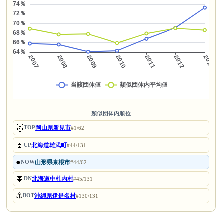
類似団体内順位
🥇
岡山県新見市
TOP
#1/62
⏫
北海道雄武町
UP
#44/131
●
山形県東根市
NOW
#44/62
⏬
北海道中札内村
DN
#45/131
⚓
沖縄県伊是名村
BOT
#130/131