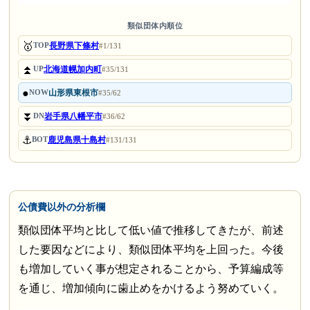
類似団体内順位
🥇
長野県下條村
TOP
#1/131
⏫
北海道幌加内町
UP
#35/131
●
山形県東根市
NOW
#35/62
⏬
岩手県八幡平市
DN
#36/62
⚓
鹿児島県十島村
BOT
#131/131
公債費以外の分析欄
類似団体平均と比して低い値で推移してきたが、前述
した要因などにより、類似団体平均を上回った。今後
も増加していく事が想定されることから、予算編成等
を通じ、増加傾向に歯止めをかけるよう努めていく。