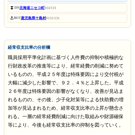
⏬
北海道ニセコ町
DN
#14/131
⚓
鹿児島県十島村
BOT
#131/131
経常収支比率の分析欄
職員採用平準化計画に基づく人件費の抑制や積極的な
行財政改革の推進等により、経常経費の削減に努めて
いるものの、平成２５年度は特殊要因により交付税が
大幅に減少した影響で、９２．４％と上昇した。平成
２６年度は特殊要因の影響がなくなり、改善が見込ま
れるものの、その後、少子化対策等による扶助費の増
加等が見込まれるため、経常収支比率の上昇が懸念さ
れる。一層の経常経費削減に向けた取組みや財源確保
等により、今後も経常収支比率の抑制を図っていく。