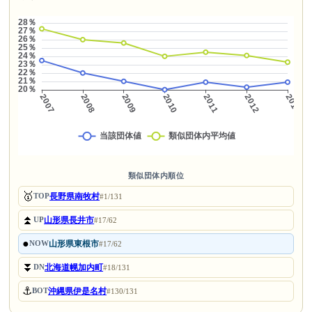
類似団体内順位
🥇
長野県南牧村
TOP
#1/131
⏫
山形県長井市
UP
#17/62
●
山形県東根市
NOW
#17/62
⏬
北海道幌加内町
DN
#18/131
⚓
沖縄県伊是名村
BOT
#130/131