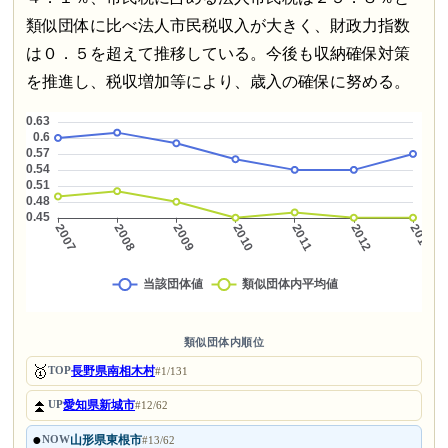
類似団体に比べ法人市民税収入が大きく、財政力指数
は０．５を超えて推移している。今後も収納確保対策
を推進し、税収増加等により、歳入の確保に努める。
類似団体内順位
🥇
長野県南相木村
TOP
#1/131
⏫
愛知県新城市
UP
#12/62
●
山形県東根市
NOW
#13/62