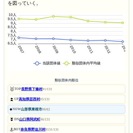
を図っていく。
類似団体内順位
🥇
長野県下條村
TOP
#1/131
⏫
高知県芸西村
UP
#5/131
●
山形県東根市
NOW
#6/62
⏬
山口県阿武町
DN
#6/131
⚓
奈良県野迫川村
BOT
#131/131