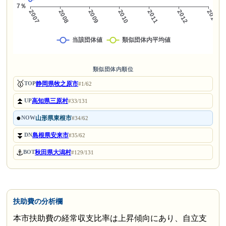
類似団体内順位
🥇
静岡県牧之原市
TOP
#1/62
⏫
高知県三原村
UP
#33/131
●
山形県東根市
NOW
#34/62
⏬
島根県安来市
DN
#35/62
⚓
秋田県大潟村
BOT
#129/131
扶助費の分析欄
本市扶助費の経常収支比率は上昇傾向にあり、自立支