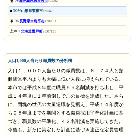
⏫
鹿児島県志布志市
UP
#29/62
●
山形県東根市
NOW
#30/62
⏬
長野県木島平村
DN
#30/131
⚓
北海道置戸町
BOT
#131/131
人口1,000人当たり職員数の分析欄
人口１，０００人当たりの職員数は、６．７４人と類
似団体平均よりも大幅に低い人数に抑えられている。
本市では平成８年度に職員５５名削減を打ち出し、平
成１４年度に１年前倒しでこの目標を達成した。さら
に、団塊の世代の大量退職を見据え、平成１４年度か
ら２５年度までを期間とする職員採用平準化計画に基
づき、職員数の平準化、４２名削減を実施してきた。
今後も、新たに策定した計画に基づき適正な定員管理