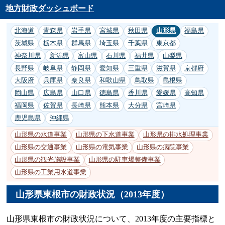
地方財政ダッシュボード
北海道
青森県
岩手県
宮城県
秋田県
山形県
福島県
茨城県
栃木県
群馬県
埼玉県
千葉県
東京都
神奈川県
新潟県
富山県
石川県
福井県
山梨県
長野県
岐阜県
静岡県
愛知県
三重県
滋賀県
京都府
大阪府
兵庫県
奈良県
和歌山県
鳥取県
島根県
岡山県
広島県
山口県
徳島県
香川県
愛媛県
高知県
福岡県
佐賀県
長崎県
熊本県
大分県
宮崎県
鹿児島県
沖縄県
山形県の水道事業
山形県の下水道事業
山形県の排水処理事業
山形県の交通事業
山形県の電気事業
山形県の病院事業
山形県の観光施設事業
山形県の駐車場整備事業
山形県の工業用水道事業
山形県東根市の財政状況（2013年度）
山形県東根市の財政状況について、2013年度の主要指標と