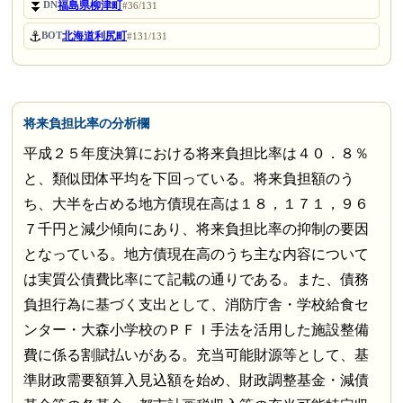
⏬
福島県柳津町
DN
#36/131
⚓
北海道利尻町
BOT
#131/131
将来負担比率の分析欄
平成２５年度決算における将来負担比率は４０．８％
と、類似団体平均を下回っている。将来負担額のう
ち、大半を占める地方債現在高は１８，１７１，９６
７千円と減少傾向にあり、将来負担比率の抑制の要因
となっている。地方債現在高のうち主な内容について
は実質公債費比率にて記載の通りである。また、債務
負担行為に基づく支出として、消防庁舎・学校給食セ
ンター・大森小学校のＰＦＩ手法を活用した施設整備
費に係る割賦払いがある。充当可能財源等として、基
準財政需要額算入見込額を始め、財政調整基金・減債