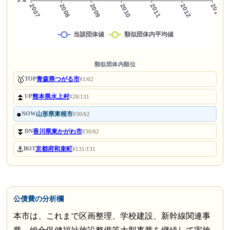
類似団体内順位
🥇
青森県つがる市
TOP
#1/62
⏫
熊本県水上村
UP
#28/131
●
山形県東根市
NOW
#30/62
⏬
香川県東かがわ市
DN
#30/62
⚓
京都府和束町
BOT
#131/131
公債費の分析欄
本市は、これまで区画整理、学校建設、新幹線関連事