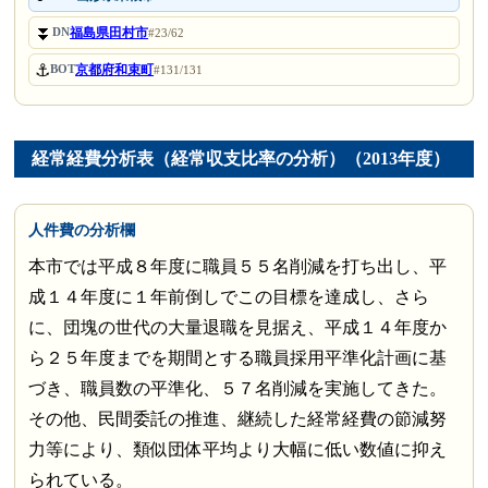
⏬
福島県田村市
DN
#23/62
⚓
京都府和束町
BOT
#131/131
経常経費分析表（経常収支比率の分析）（2013年度）
人件費の分析欄
本市では平成８年度に職員５５名削減を打ち出し、平
成１４年度に１年前倒しでこの目標を達成し、さら
に、団塊の世代の大量退職を見据え、平成１４年度か
ら２５年度までを期間とする職員採用平準化計画に基
づき、職員数の平準化、５７名削減を実施してきた。
その他、民間委託の推進、継続した経常経費の節減努
力等により、類似団体平均より大幅に低い数値に抑え
られている。