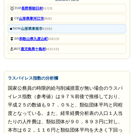
🥇
長野県朝日村
TOP
#1/131
⏫
山形県寒河江市
UP
#9/62
●
山形県東根市
NOW
#10/62
⏬
和歌山県九度山町
DN
#10/131
⚓
鹿児島県十島村
BOT
#131/131
ラスパイレス指数の分析欄
国家公務員の時限的給与削減措置が無い場合のラスパ
イレス指数（参考値）は９７％前後で推移しており、
平成２５の数値も９７．０％と、類似団体平均と同程
度となっている。また、経常経費分析表の人口１人当
たりの人件費は、類似団体が９０，８９３円に対し、
本市は６２，１１６円と類似団体平均を大きく下回っ