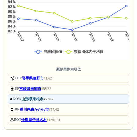
類似団体内順位
🥇
岩手県遠野市
TOP
#1/62
⏫
宮崎県串間市
UP
#55/62
●
山形県東根市
NOW
#57/62
⏬
香川県東かがわ市
DN
#57/62
⚓
沖縄県伊是名村
BOT
#130/131