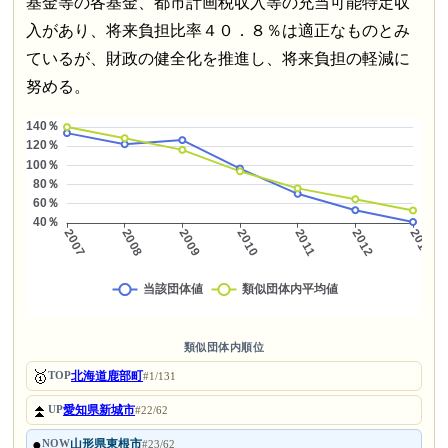
基金等の各基金、都市計画税収入等の充当可能特定収
入があり、将来負担比率４０．８％は適正なものとみ
ているが、財政の健全化を推進し、将来負担の軽減に
努める。
類似団体内順位
🥇
北海道鹿部町
TOP
#1/131
⏫
愛知県新城市
UP
#22/62
●
山形県東根市
NOW
#23/62