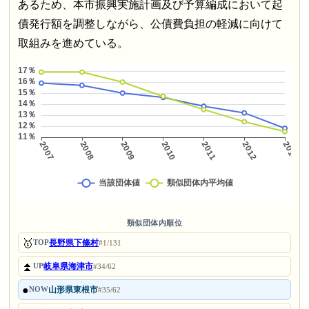
あるため、本市振興実施計画及び予算編成において起
債発行額を調整しながら、公債費負担の軽減に向けて
取組みを進めている。
類似団体内順位
🥇
長野県下條村
TOP
#1/131
⏫
岐阜県海津市
UP
#34/62
●
山形県東根市
NOW
#35/62