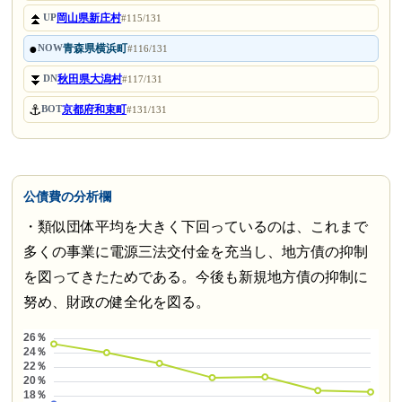
⏫
岡山県新庄村
UP
#115/131
●
青森県横浜町
NOW
#116/131
⏬
秋田県大潟村
DN
#117/131
⚓
京都府和束町
BOT
#131/131
公債費の分析欄
・類似団体平均を大きく下回っているのは、これまで
多くの事業に電源三法交付金を充当し、地方債の抑制
を図ってきたためである。今後も新規地方債の抑制に
努め、財政の健全化を図る。