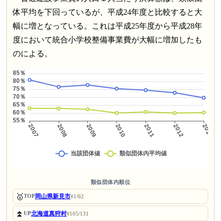
体平均を下回っているが、平成24年度と比較すると大
幅に増となっている。これは平成25年度から平成28年
度において統合小学校整備事業費が大幅に増加したも
のによる。
類似団体内順位
🥇
岡山県新見市
TOP
#1/62
⏫
北海道真狩村
UP
#105/131