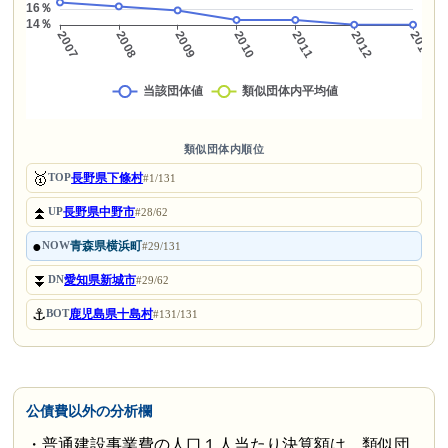
類似団体内順位
🥇
長野県下條村
TOP
#1/131
⏫
長野県中野市
UP
#28/62
●
青森県横浜町
NOW
#29/131
⏬
愛知県新城市
DN
#29/62
⚓
鹿児島県十島村
BOT
#131/131
公債費以外の分析欄
・普通建設事業費の人口１人当たり決算額は、類似団