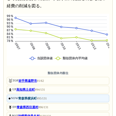
経費の削減を図る。
類似団体内順位
🥇
岩手県遠野市
TOP
#1/62
⏫
高知県土佐町
UP
#94/131
●
青森県横浜町
NOW
#95/131
⏬
青森県西目屋村
DN
#96/131
⚓
沖縄県伊是名村
BOT
#130/131