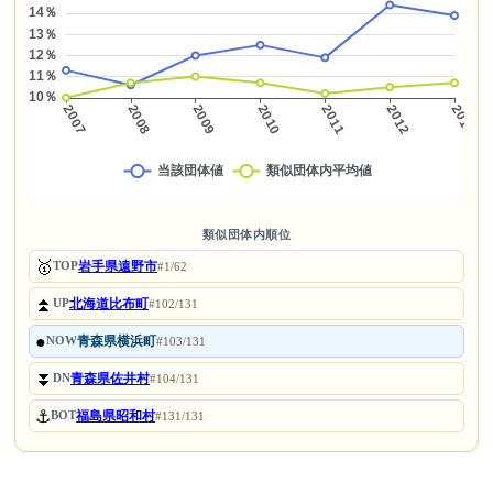
類似団体内順位
🥇
岩手県遠野市
TOP
#1/62
⏫
北海道比布町
UP
#102/131
●
青森県横浜町
NOW
#103/131
⏬
青森県佐井村
DN
#104/131
⚓
福島県昭和村
BOT
#131/131