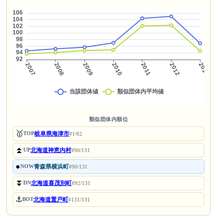
類似団体内順位
🥇
岐阜県海津市
TOP
#1/62
⏫
北海道神恵内村
UP
#90/131
●
青森県横浜町
NOW
#90/131
⏬
北海道喜茂別町
DN
#92/131
⚓
北海道置戸町
BOT
#131/131