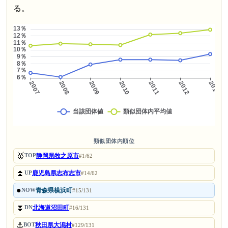
る。
類似団体内順位
🥇
静岡県牧之原市
TOP
#1/62
⏫
鹿児島県志布志市
UP
#14/62
●
青森県横浜町
NOW
#15/131
⏬
北海道沼田町
DN
#16/131
⚓
秋田県大潟村
BOT
#129/131