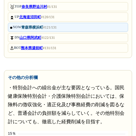
🥇
奈良県野迫川村
TOP
#1/131
⏫
北海道沼田町
UP
#120/131
●
青森県横浜町
NOW
#121/131
⏬
山口県阿武町
DN
#122/131
⚓
熊本県湯前町
BOT
#131/131
その他の分析欄
・特別会計への繰出金が主な要因となっている。国民
健康保険特別会計・介護保険特別会計においては、保
険料の徴収強化・適正化及び事務経費の削減を図るな
ど、普通会計の負担額を減らしていく。その他特別会
計についても、徹底した経費削減を目指す。