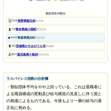
類似団体内順位
🥇
長野県朝日村
TOP
#1/131
⏫
熊本県南小国町
UP
#13/131
●
青森県横浜町
NOW
#14/131
⏬
茨城県かすみがうら市
DN
#14/62
⚓
鹿児島県十島村
BOT
#131/131
ラスパイレス指数の分析欄
・類似団体平均をやや上回っている。これは退職者に
よる職員構成の変動及び給与構造の見直しに伴う国と
の相違によるものである。今後もより一層の給与の適
正化に努める。