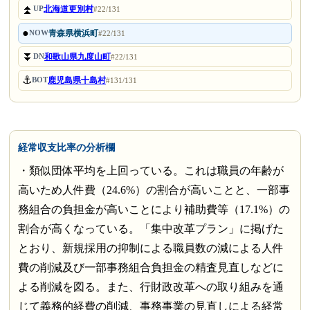
⏫
北海道更別村
UP
#22/131
●
青森県横浜町
NOW
#22/131
⏬
和歌山県九度山町
DN
#22/131
⚓
鹿児島県十島村
BOT
#131/131
経常収支比率の分析欄
・類似団体平均を上回っている。これは職員の年齢が
高いため人件費（24.6%）の割合が高いことと、一部事
務組合の負担金が高いことにより補助費等（17.1%）の
割合が高くなっている。「集中改革プラン」に掲げた
とおり、新規採用の抑制による職員数の減による人件
費の削減及び一部事務組合負担金の精査見直しなどに
よる削減を図る。また、行財政改革への取り組みを通
じて義務的経費の削減、事務事業の見直しによる経常