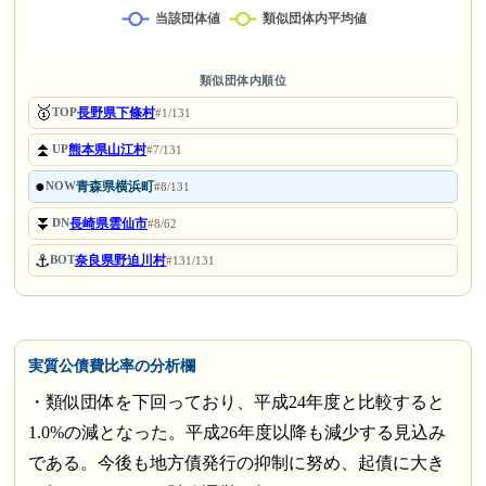
類似団体内順位
🥇
長野県下條村
TOP
#1/131
⏫
熊本県山江村
UP
#7/131
●
青森県横浜町
NOW
#8/131
⏬
長崎県雲仙市
DN
#8/62
⚓
奈良県野迫川村
BOT
#131/131
実質公債費比率の分析欄
・類似団体を下回っており、平成24年度と比較すると
1.0%の減となった。平成26年度以降も減少する見込み
である。今後も地方債発行の抑制に努め、起債に大き