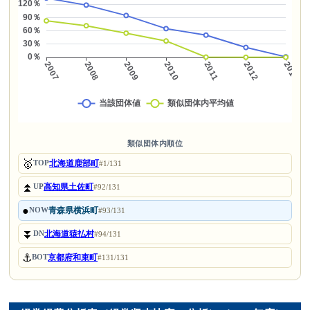
類似団体内順位
🥇
北海道鹿部町
TOP
#1/131
⏫
高知県土佐町
UP
#92/131
●
青森県横浜町
NOW
#93/131
⏬
北海道猿払村
DN
#94/131
⚓
京都府和束町
BOT
#131/131