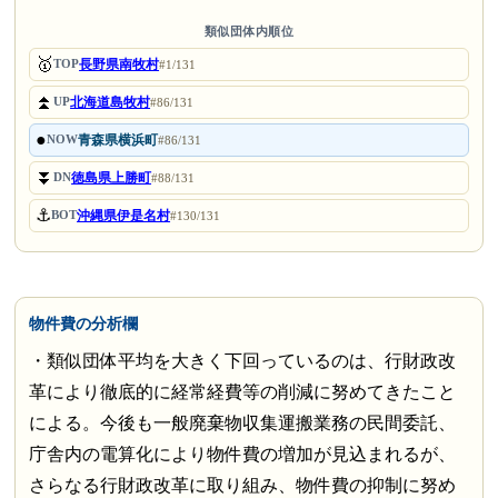
類似団体内順位
🥇
長野県南牧村
TOP
#1/131
⏫
北海道島牧村
UP
#86/131
●
青森県横浜町
NOW
#86/131
⏬
徳島県上勝町
DN
#88/131
⚓
沖縄県伊是名村
BOT
#130/131
物件費の分析欄
・類似団体平均を大きく下回っているのは、行財政改
革により徹底的に経常経費等の削減に努めてきたこと
による。今後も一般廃棄物収集運搬業務の民間委託、
庁舎内の電算化により物件費の増加が見込まれるが、
さらなる行財政改革に取り組み、物件費の抑制に努め