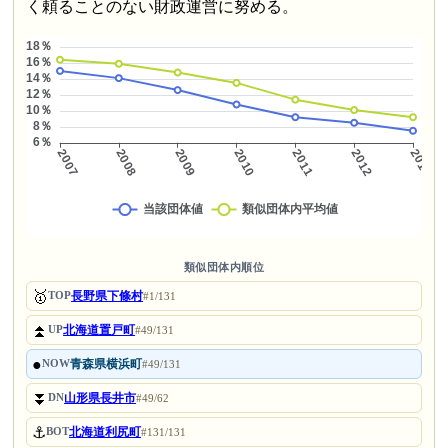
く頼ることのない財政運営に努める。
類似団体内順位
🥇
長野県下條村
TOP
#1/131
⏫
北海道置戸町
UP
#49/131
●
青森県横浜町
NOW
#49/131
⏬
山形県長井市
DN
#49/62
⚓
北海道利尻町
BOT
#131/131