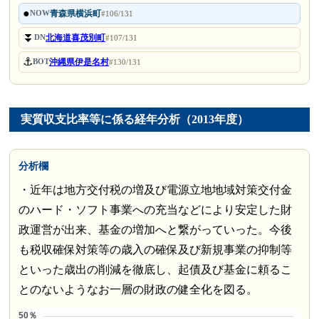
●
青森県横浜町
NOW
#106/131
⏬
北海道喜茂別町
DN
#107/131
⚓
沖縄県伊是名村
BOT
#130/131
実質収支比率等に係る経年分析（2013年度）
分析欄
・近年は地方交付税の増及び電源立地地域対策交付金
のハード・ソフト事業への充当などにより安定した財
政運営が出来、基金の増加へと繋がっていった。今後
も税収確保対策等の歳入の確保及び新規事業の抑制等
といった歳出の削減を徹底し、起債及び基金に頼るこ
とのないようなお一層の財政の健全化を図る。