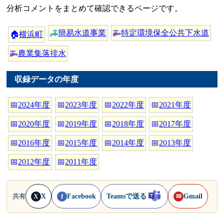
分析コメントをまとめて確認できるページです。
簡易水道事業
特定環境保全公共下水道
🏠
横浜町
農業集落排水
収録データの年度
📅
2024年度
📅
2023年度
📅
2022年度
📅
2021年度
📅
2020年度
📅
2019年度
📅
2018年度
📅
2017年度
📅
2016年度
📅
2015年度
📅
2014年度
📅
2013年度
📅
2012年度
📅
2011年度
X
Facebook
Teamsで送る
Gmail
共有
X
f
✉