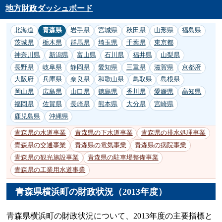
地方財政ダッシュボード
北海道
青森県
岩手県
宮城県
秋田県
山形県
福島県
茨城県
栃木県
群馬県
埼玉県
千葉県
東京都
神奈川県
新潟県
富山県
石川県
福井県
山梨県
長野県
岐阜県
静岡県
愛知県
三重県
滋賀県
京都府
大阪府
兵庫県
奈良県
和歌山県
鳥取県
島根県
岡山県
広島県
山口県
徳島県
香川県
愛媛県
高知県
福岡県
佐賀県
長崎県
熊本県
大分県
宮崎県
鹿児島県
沖縄県
青森県の水道事業
青森県の下水道事業
青森県の排水処理事業
青森県の交通事業
青森県の電気事業
青森県の病院事業
青森県の観光施設事業
青森県の駐車場整備事業
青森県の工業用水道事業
青森県横浜町の財政状況（2013年度）
青森県横浜町の財政状況について、2013年度の主要指標と