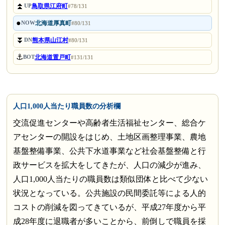
⏫
鳥取県江府町
UP
#78/131
●
北海道厚真町
NOW
#80/131
⏬
熊本県山江村
DN
#80/131
⚓
北海道置戸町
BOT
#131/131
人口1,000人当たり職員数の分析欄
交流促進センターや高齢者生活福祉センター、総合ケ
アセンターの開設をはじめ、土地区画整理事業、農地
基盤整備事業、公共下水道事業など社会基盤整備と行
政サービスを拡大をしてきたが、人口の減少が進み、
人口1,000人当たりの職員数は類似団体と比べて少ない
状況となっている。公共施設の民間委託等による人的
コストの削減を図ってきているが、平成27年度から平
成28年度に退職者が多いことから、前倒しで職員を採