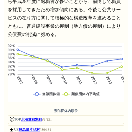
ら平成28年度に退職者が多いことから、前倒しで職員
を採用してきたため増加傾向にある。今後も公共サー
ビスの在り方に関して積極的な構造改革を進めること
ともに、普通建設事業の抑制（地方債の抑制）により
公債費の削減に努める。
類似団体内順位
🥇
北海道和寒町
TOP
#1/131
⏫
群馬県片品村
UP
#80/131