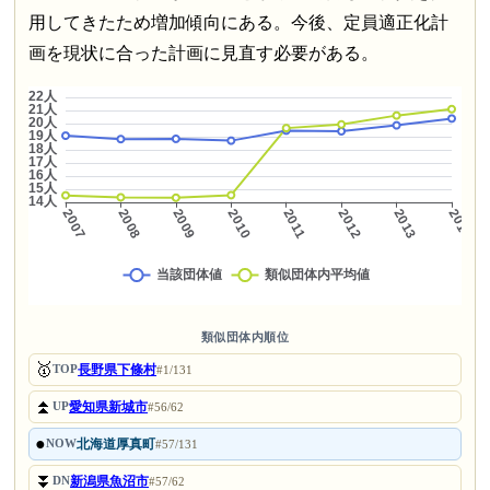
用してきたため増加傾向にある。今後、定員適正化計
画を現状に合った計画に見直す必要がある。
類似団体内順位
🥇
長野県下條村
TOP
#1/131
⏫
愛知県新城市
UP
#56/62
●
北海道厚真町
NOW
#57/131
⏬
新潟県魚沼市
DN
#57/62