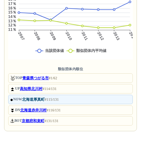
類似団体内順位
🥇
青森県つがる市
TOP
#1/62
⏫
高知県北川村
UP
#114/131
●
北海道厚真町
NOW
#115/131
⏬
北海道赤井川村
DN
#116/131
⚓
京都府和束町
BOT
#131/131