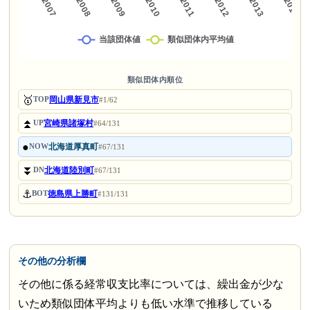
類似団体内順位
🥇
岡山県新見市
TOP
#1/62
⏫
宮崎県諸塚村
UP
#64/131
●
北海道厚真町
NOW
#67/131
⏬
北海道陸別町
DN
#67/131
⚓
徳島県上勝町
BOT
#131/131
その他の分析欄
その他に係る経常収支比率については、繰出金が少な
いため類似団体平均よりも低い水準で推移している