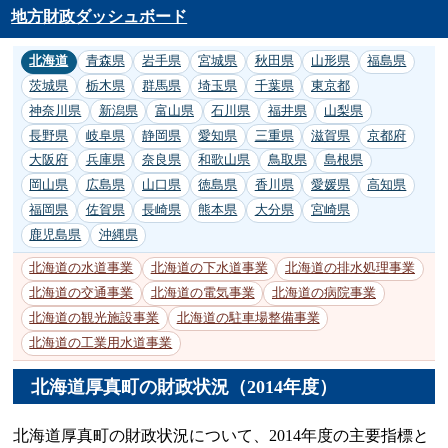
地方財政ダッシュボード
北海道
青森県
岩手県
宮城県
秋田県
山形県
福島県
茨城県
栃木県
群馬県
埼玉県
千葉県
東京都
神奈川県
新潟県
富山県
石川県
福井県
山梨県
長野県
岐阜県
静岡県
愛知県
三重県
滋賀県
京都府
大阪府
兵庫県
奈良県
和歌山県
鳥取県
島根県
岡山県
広島県
山口県
徳島県
香川県
愛媛県
高知県
福岡県
佐賀県
長崎県
熊本県
大分県
宮崎県
鹿児島県
沖縄県
北海道の水道事業
北海道の下水道事業
北海道の排水処理事業
北海道の交通事業
北海道の電気事業
北海道の病院事業
北海道の観光施設事業
北海道の駐車場整備事業
北海道の工業用水道事業
北海道厚真町の財政状況（2014年度）
北海道厚真町の財政状況について、2014年度の主要指標と