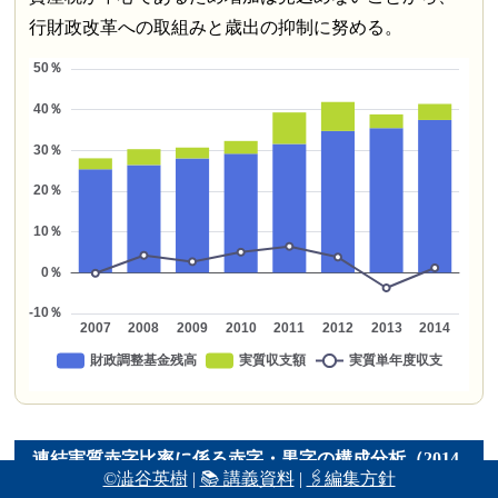
行財政改革への取組みと歳出の抑制に努める。
連結実質赤字比率に係る赤字・黒字の構成分析（2014
©澁谷英樹
|
📚 講義資料
|
🖇編集方針
年度）