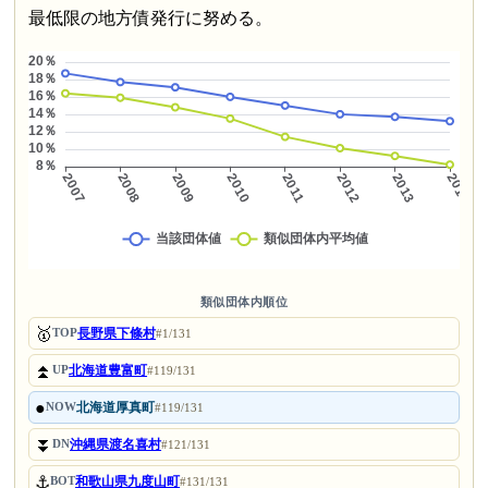
最低限の地方債発行に努める。
類似団体内順位
🥇
長野県下條村
TOP
#1/131
⏫
北海道豊富町
UP
#119/131
●
北海道厚真町
NOW
#119/131
⏬
沖縄県渡名喜村
DN
#121/131
⚓
和歌山県九度山町
BOT
#131/131