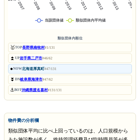
類似団体内順位
🥇
長野県南牧村
TOP
#1/131
⏫
岩手県二戸市
UP
#46/62
●
北海道厚真町
NOW
#47/131
⏬
岐阜県海津市
DN
#47/62
⚓
沖縄県渡名喜村
BOT
#131/131
物件費の分析欄
類似団体平均に比べ上回っているのは、人口規模から
みた施設数が多く、維持管理経費及び臨時職員等が多