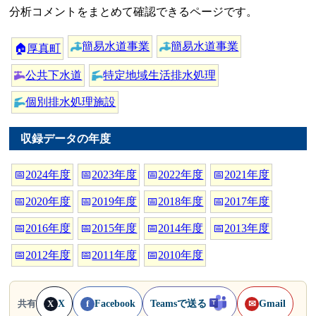
分析コメントをまとめて確認できるページです。
簡易水道事業
簡易水道事業
🏠
厚真町
公共下水道
特定地域生活排水処理
個別排水処理施設
収録データの年度
📅
2024年度
📅
2023年度
📅
2022年度
📅
2021年度
📅
2020年度
📅
2019年度
📅
2018年度
📅
2017年度
📅
2016年度
📅
2015年度
📅
2014年度
📅
2013年度
📅
2012年度
📅
2011年度
📅
2010年度
X
Facebook
Teamsで送る
Gmail
共有
X
f
✉