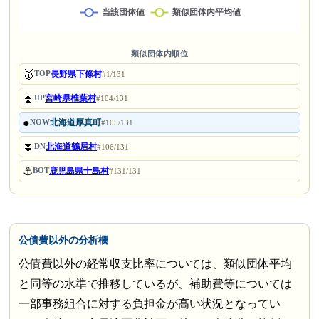
類似団体内順位
🥇
長野県下條村
TOP
#1/131
⏫
宮崎県椎葉村
UP
#104/131
●
北海道厚真町
NOW
#105/131
⏬
北海道鶴居村
DN
#106/131
⚓
鹿児島県十島村
BOT
#131/131
公債費以外の分析欄
公債費以外の経常収支比率については、類似団体平均
と同等の水準で推移しているが、補助費等については
一部事務組合に対する負担金が高い状況となってい