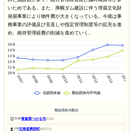
いためである。また、厚幌ダム建設に伴う埋蔵文化財
発掘事業により物件費が大きくなっている。今後は事
務事業の評価及び見直しや指定管理制度等の拡充を進
め、維持管理経費の削減を進めていく。
類似団体内順位
🥇
青森県つがる市
TOP
#1/62
⏫
北海道興部町
UP
#82/131