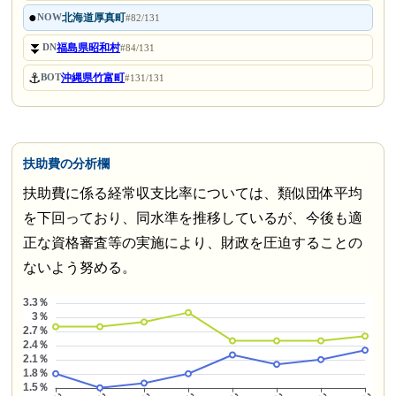
●
北海道厚真町
NOW
#82/131
⏬
福島県昭和村
DN
#84/131
⚓
沖縄県竹富町
BOT
#131/131
扶助費の分析欄
扶助費に係る経常収支比率については、類似団体平均
を下回っており、同水準を推移しているが、今後も適
正な資格審査等の実施により、財政を圧迫することの
ないよう努める。