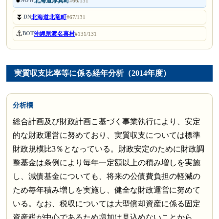
●
北海道厚真町
NOW
#66/131
⏬
北海道北竜町
DN
#67/131
⚓
沖縄県渡名喜村
BOT
#131/131
実質収支比率等に係る経年分析（2014年度）
分析欄
総合計画及び財政計画こ基づく事業執行により、安定
的な財政運営に努めており、実質収支については標準
財政規模比3％となっている。財政安定のために財政調
整基金は条例により毎年一定額以上の積み増しを実施
し、減債基金についても、将来の公債費負担の軽減の
ため毎年積み増しを実施し、健全な財政運営に努めて
いる。なお、税収については大型償却資産に係る固定
資産税が中心であるため増加は見込めないことから、