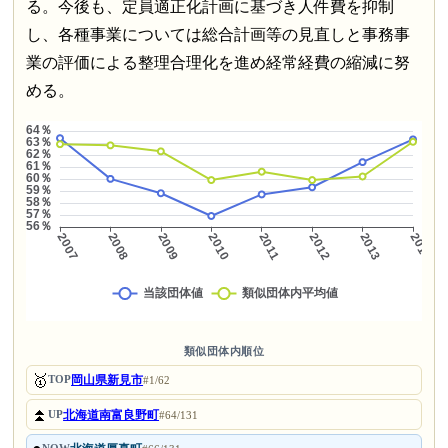
る。今後も、定員適正化計画に基づき人件費を抑制
し、各種事業については総合計画等の見直しと事務事
業の評価による整理合理化を進め経常経費の縮減に努
める。
類似団体内順位
🥇
岡山県新見市
TOP
#1/62
⏫
北海道南富良野町
UP
#64/131