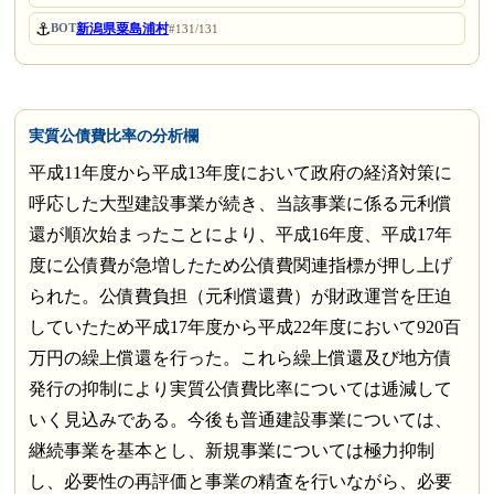
⚓
新潟県粟島浦村
BOT
#131/131
実質公債費比率の分析欄
平成11年度から平成13年度において政府の経済対策に
呼応した大型建設事業が続き、当該事業に係る元利償
還が順次始まったことにより、平成16年度、平成17年
度に公債費が急増したため公債費関連指標が押し上げ
られた。公債費負担（元利償還費）が財政運営を圧迫
していたため平成17年度から平成22年度において920百
万円の繰上償還を行った。これら繰上償還及び地方債
発行の抑制により実質公債費比率については逓減して
いく見込みである。今後も普通建設事業については、
継続事業を基本とし、新規事業については極力抑制
し、必要性の再評価と事業の精査を行いながら、必要