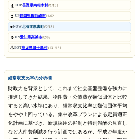
🥇
長野県南相木村
TOP
#1/131
⏫
静岡県御前崎市
UP
#1/62
●
北海道厚真町
NOW
#2/131
⏬
愛知県高浜市
DN
#2/62
⚓
鹿児島県十島村
BOT
#131/131
経常収支比率の分析欄
財政力を背景として、これまで社会基盤整備を強力に
推進してきた結果、物件費・公債費が類似団体と比較
すると高い水準にあり、経常収支比率は類似団体平均
をやや上回っている。集中改革プランによる定員適正
化計画に基づき、新規採用の抑制と特別報酬の見直し
など人件費削減を行う計画ではあるが、平成27年度か