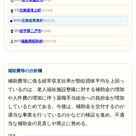
🥇
岩手県遠野市
#1/62
⏫
北海道滝上町
UP
#13/131
●
北海道厚真町
NOW
#13/131
⏬
岩手県二戸市
DN
#13/62
⚓
福島県昭和村
BOT
#131/131
補助費等の分析欄
補助費等に係る経常収支比率が類似団体平均を上回っ
ているのは、老人福祉施設整備に対する補助金の増加
や人件費の増加に伴う退職手当組合への負担金が増加
しているためである。今後は、補助金を交付するのが
適当な事業を行っているのかなどの検証を進め、不適
当な補助金の見直しや廃止に努める。