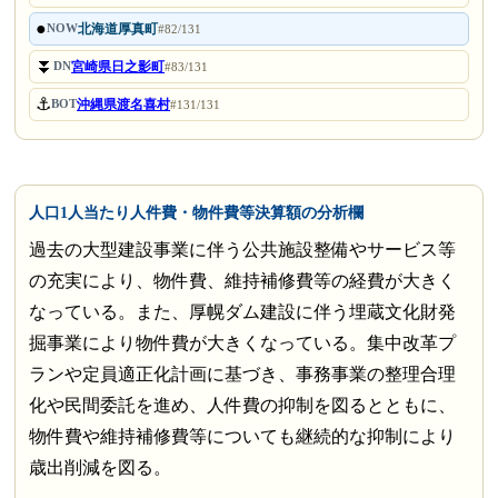
●
北海道厚真町
NOW
#82/131
⏬
宮崎県日之影町
DN
#83/131
⚓
沖縄県渡名喜村
BOT
#131/131
人口1人当たり人件費・物件費等決算額の分析欄
過去の大型建設事業に伴う公共施設整備やサービス等
の充実により、物件費、維持補修費等の経費が大きく
なっている。また、厚幌ダム建設に伴う埋蔵文化財発
掘事業により物件費が大きくなっている。集中改革プ
ランや定員適正化計画に基づき、事務事業の整理合理
化や民間委託を進め、人件費の抑制を図るとともに、
物件費や維持補修費等についても継続的な抑制により
歳出削減を図る。