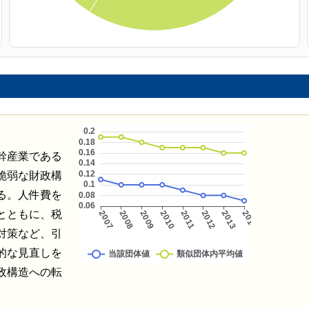
幹産業である
脆弱な財政構
る。人件費を
とともに、税
対策など、引
的な見直しを
政構造への転