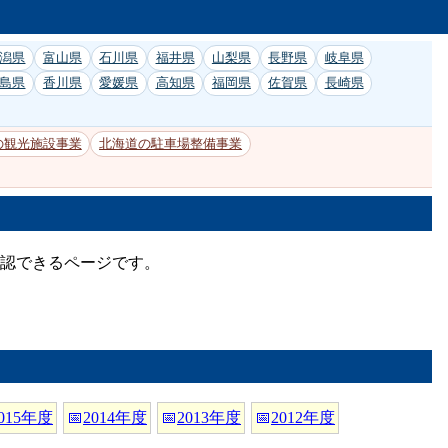
潟県
富山県
石川県
福井県
山梨県
長野県
岐阜県
島県
香川県
愛媛県
高知県
福岡県
佐賀県
長崎県
の観光施設事業
北海道の駐車場整備事業
確認できるページです。
015年度
📅
2014年度
📅
2013年度
📅
2012年度