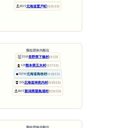
⚓
北海道置戸町
BOT
#131/131
類似団体内順位
🥇
長野県下條村
TOP
#1/131
⏫
熊本県五木村
UP
#117/131
●
北海道島牧村
NOW
#118/131
⏬
北海道神恵内村
DN
#119/131
⚓
新潟県粟島浦村
BOT
#131/131
類似団体内順位