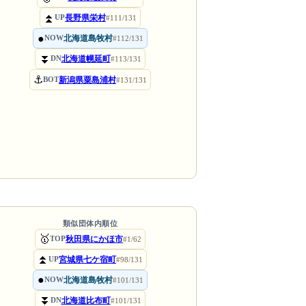
⏫
長野県栄村
UP
#111/131
●
北海道島牧村
NOW
#112/131
⏬
北海道幌延町
DN
#113/131
⚓
新潟県粟島浦村
BOT
#131/131
類似団体内順位
🥇
秋田県にかほ市
TOP
#1/62
⏫
宮城県七ケ宿町
UP
#98/131
●
北海道島牧村
NOW
#101/131
⏬
北海道比布町
DN
#101/131