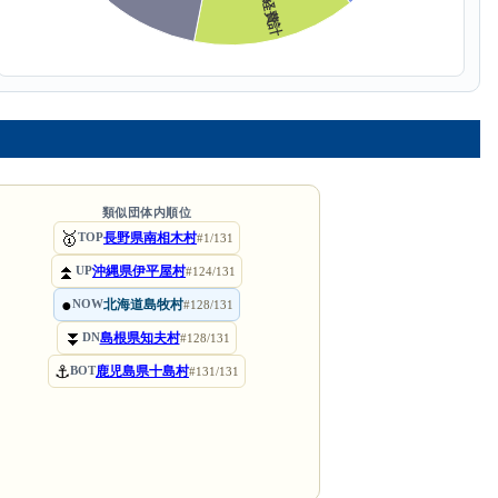
類似団体内順位
🥇
長野県南相木村
TOP
#1/131
⏫
沖縄県伊平屋村
UP
#124/131
●
北海道島牧村
NOW
#128/131
⏬
島根県知夫村
DN
#128/131
⚓
鹿児島県十島村
BOT
#131/131