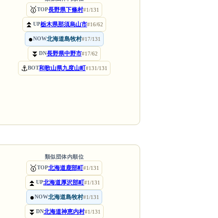
🥇
長野県下條村
TOP
#1/131
⏫
栃木県那須烏山市
UP
#16/62
●
北海道島牧村
NOW
#17/131
⏬
長野県中野市
DN
#17/62
⚓
和歌山県九度山町
BOT
#131/131
類似団体内順位
🥇
北海道鹿部町
TOP
#1/131
⏫
北海道厚沢部町
UP
#1/131
●
北海道島牧村
NOW
#1/131
⏬
北海道神恵内村
DN
#1/131