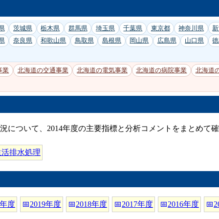
県
茨城県
栃木県
群馬県
埼玉県
千葉県
東京都
神奈川県
新
県
奈良県
和歌山県
鳥取県
島根県
岡山県
広島県
山口県
徳
事業
北海道の交通事業
北海道の電気事業
北海道の病院事業
北海道
況について、2014年度の主要指標と分析コメントをまとめて
生活排水処理
0年度
📅
2019年度
📅
2018年度
📅
2017年度
📅
2016年度
📅
2