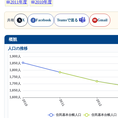
📅
2011年度
📅
2010年度
X
Facebook
Teamsで送る
Gmail
共有
X
f
✉
概観
人口の推移