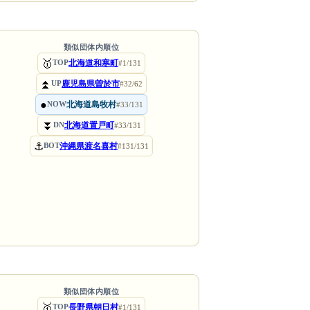
類似団体内順位
🥇
北海道和寒町
TOP
#1/131
⏫
鹿児島県曽於市
UP
#32/62
●
北海道島牧村
NOW
#33/131
⏬
北海道置戸町
DN
#33/131
⚓
沖縄県渡名喜村
BOT
#131/131
類似団体内順位
🥇
長野県朝日村
TOP
#1/131