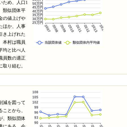
いため、人口1
、類似団体平
金の値上げや
たほか、人事
引き上げれた
、本村は職員
平均と比べ人
職員数の適正
に取り組む。
削減を図って
ることから、
が、類似団体
準にある。今