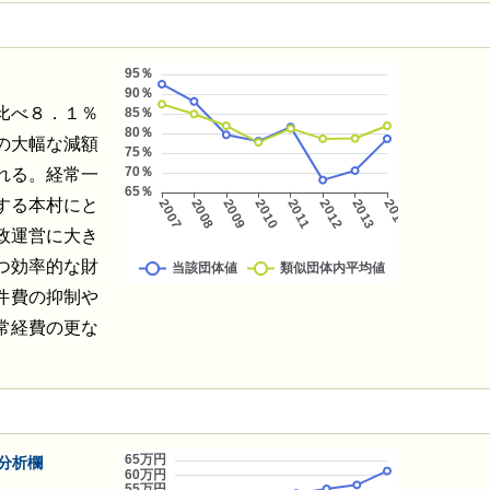
比べ８．１％
の大幅な減額
れる。経常一
する本村にと
政運営に大き
つ効率的な財
件費の抑制や
常経費の更な
分析欄