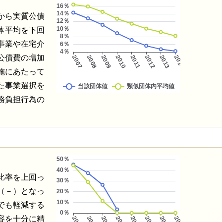
から実質公債
体平均を下回
事業や在宅介
公債費の増加
施にあたって
た事業選択を
務負担行為の
比率を上回っ
（－）となっ
でも軽減する
容を十分に精