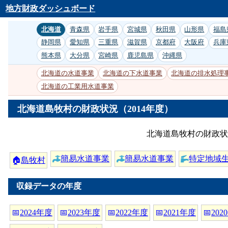
地方財政ダッシュボード
北海道
青森県
岩手県
宮城県
秋田県
山形県
福島
静岡県
愛知県
三重県
滋賀県
京都府
大阪府
兵庫
熊本県
大分県
宮崎県
鹿児島県
沖縄県
北海道の水道事業
北海道の下水道事業
北海道の排水処理
北海道の工業用水道事業
北海道島牧村の財政状況（2014年度）
北海道島牧村の財政状
簡易水道事業
簡易水道事業
特定地域
🏠
島牧村
収録データの年度
📅
2024年度
📅
2023年度
📅
2022年度
📅
2021年度
📅
202