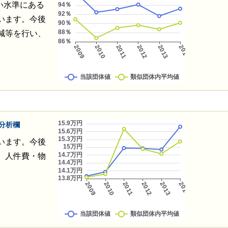
い水準にある
います。今後
減等を行い、
分析欄
います。今後
、人件費・物