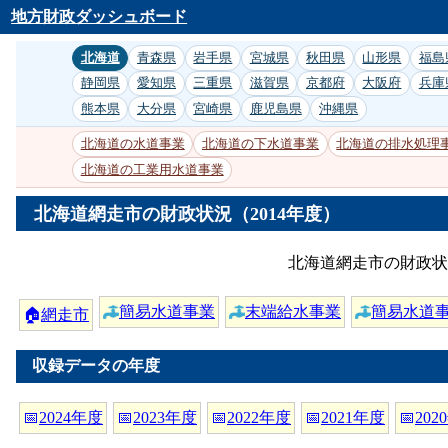
地方財政ダッシュボード
北海道
青森県
岩手県
宮城県
秋田県
山形県
福島
静岡県
愛知県
三重県
滋賀県
京都府
大阪府
兵庫
熊本県
大分県
宮崎県
鹿児島県
沖縄県
北海道の水道事業
北海道の下水道事業
北海道の排水処理
北海道の工業用水道事業
北海道網走市の財政状況（2014年度）
北海道網走市の財政状
簡易水道事業
末端給水事業
簡易水道
🏠
網走市
収録データの年度
📅
2024年度
📅
2023年度
📅
2022年度
📅
2021年度
📅
202