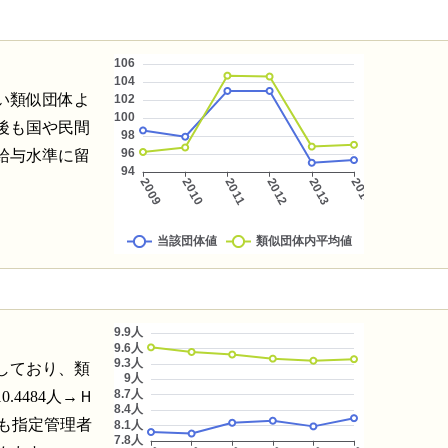
い類似団体よ
後も国や民間
給与水準に留
しており、類
4484人→Ｈ
）今後も指定管理者