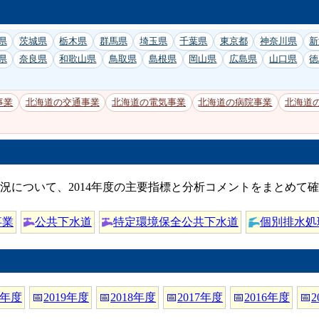
県
茨城県
栃木県
群馬県
埼玉県
千葉県
東京都
神奈川県
新
県
奈良県
和歌山県
鳥取県
島根県
岡山県
広島県
山口県
徳
事業
北海道の交通事業
北海道の電気事業
北海道の病院事業
北海道
況について、2014年度の主要指標と分析コメントをまとめて
事業
公共下水道
特定環境保全公共下水道
個別排水処
0年度
📅
2019年度
📅
2018年度
📅
2017年度
📅
2016年度
📅
2