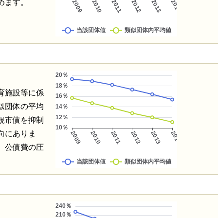
めます。
育施設等に係
似団体の平均
規市債を抑制
向にありま
、公債費の圧