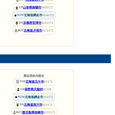
⏫
山形県南陽市
UP
#163/172
●
北海道網走市
NOW
#164/172
⏬
京都府宮津市
DN
#165/172
⚓
北海道夕張市
BOT
#172/172
類似団体内順位
🥇
北海道北斗市
TOP
#1/172
⏫
長野県天龍村
UP
#12/28
●
北海道網走市
NOW
#13/172
⏬
北海道深川市
DN
#13/172
⚓
鹿児島県枕崎市
BOT
#172/172