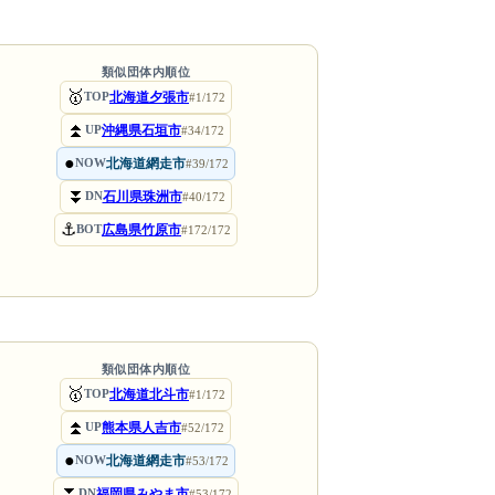
類似団体内順位
🥇
北海道夕張市
TOP
#1/172
⏫
沖縄県石垣市
UP
#34/172
●
北海道網走市
NOW
#39/172
⏬
石川県珠洲市
DN
#40/172
⚓
広島県竹原市
BOT
#172/172
類似団体内順位
🥇
北海道北斗市
TOP
#1/172
⏫
熊本県人吉市
UP
#52/172
●
北海道網走市
NOW
#53/172
⏬
福岡県みやま市
DN
#53/172