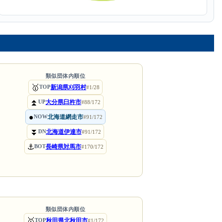
類似団体内順位
🥇
新潟県刈羽村
TOP
#1/28
⏫
大分県臼杵市
UP
#88/172
●
北海道網走市
NOW
#91/172
⏬
北海道伊達市
DN
#91/172
⚓
長崎県対馬市
BOT
#170/172
類似団体内順位
🥇
秋田県北秋田市
TOP
#1/172