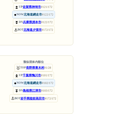
⏫
佐賀県神埼市
UP
#121/172
●
北海道網走市
NOW
#122/172
⏬
兵庫県洲本市
DN
#122/172
⚓
北海道夕張市
BOT
#172/172
類似団体内順位
🥇
長野県青木村
TOP
#1/28
⏫
千葉県鴨川市
UP
#101/172
●
北海道網走市
NOW
#102/172
⏬
島根県江津市
DN
#103/172
⚓
岩手県陸前高田市
BOT
#172/172