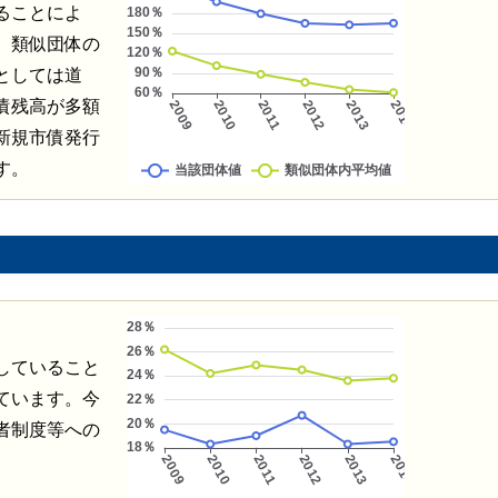
ることによ
、類似団体の
としては道
債残高が多額
新規市債発行
す。
していること
ています。今
者制度等への
。