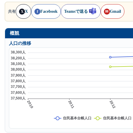
X
Facebook
Teamsで送る
Gmail
共有
X
f
✉
概観
人口の推移