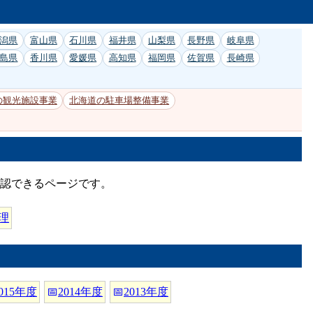
潟県
富山県
石川県
福井県
山梨県
長野県
岐阜県
島県
香川県
愛媛県
高知県
福岡県
佐賀県
長崎県
の観光施設事業
北海道の駐車場整備事業
確認できるページです。
理
015年度
📅
2014年度
📅
2013年度