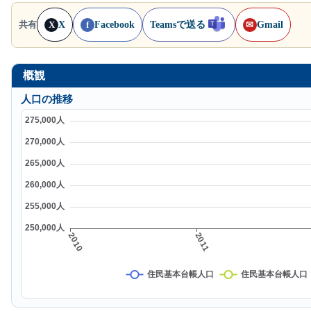
X
Facebook
Teamsで送る
Gmail
共有
X
f
✉
概観
人口の推移