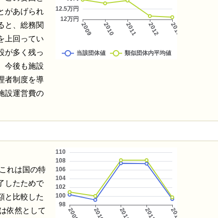
とがあげられ
ると、総務関
を上回ってい
設が多く残っ
。今後も施設
理者制度を導
施設運営費の
、これは国の特
了したためで
額と比較した
れは依然として