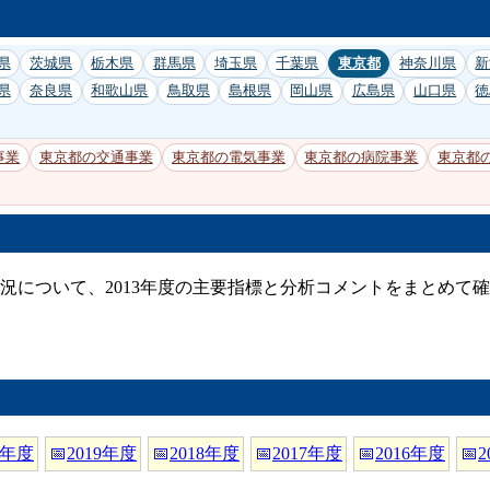
県
茨城県
栃木県
群馬県
埼玉県
千葉県
東京都
神奈川県
新
県
奈良県
和歌山県
鳥取県
島根県
岡山県
広島県
山口県
徳
事業
東京都の交通事業
東京都の電気事業
東京都の病院事業
東京都
況について、2013年度の主要指標と分析コメントをまとめて
0年度
📅
2019年度
📅
2018年度
📅
2017年度
📅
2016年度
📅
2