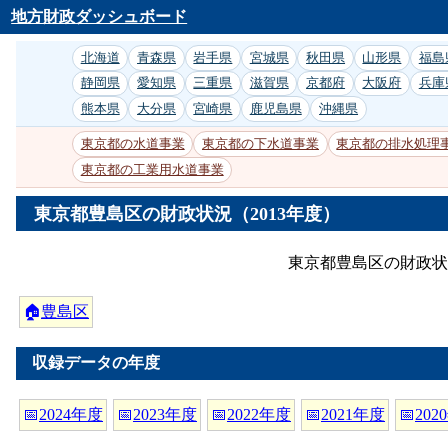
地方財政ダッシュボード
北海道
青森県
岩手県
宮城県
秋田県
山形県
福島
静岡県
愛知県
三重県
滋賀県
京都府
大阪府
兵庫
熊本県
大分県
宮崎県
鹿児島県
沖縄県
東京都の水道事業
東京都の下水道事業
東京都の排水処理
東京都の工業用水道事業
東京都豊島区の財政状況（2013年度）
東京都豊島区の財政状
🏠
豊島区
収録データの年度
📅
2024年度
📅
2023年度
📅
2022年度
📅
2021年度
📅
202