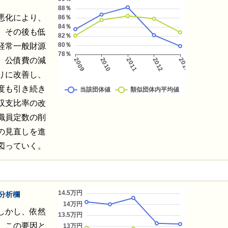
悪化により、
、その後も低
経常一般財源
、公債費の減
りに改善し、
度も引き続き
収支比率の改
職員定数の削
の見直しを進
図っていく。
分析欄
しかし、依然
。この要因と