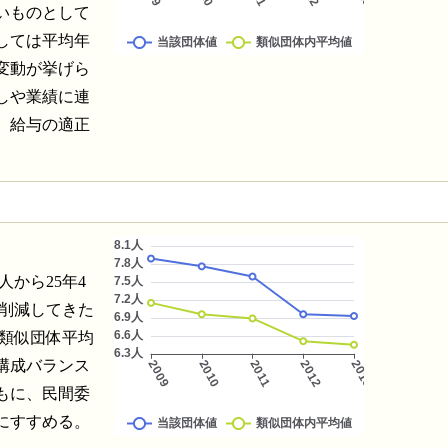
いものとして
しては平均年
変動が挙げら
しや業績に連
、給与の適正
人から25年4
）を削減してきた
は類似団体平均
構成バランス
もに、民間委
にすすめる。