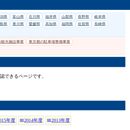
潟県
富山県
石川県
福井県
山梨県
長野県
岐阜県
島県
香川県
愛媛県
高知県
福岡県
佐賀県
長崎県
の観光施設事業
東京都の駐車場整備事業
確認できるページです。
015年度
📅
2014年度
📅
2013年度