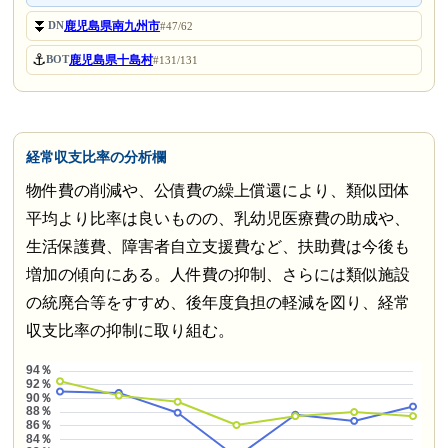
⏬
鹿児島県南九州市
DN
#47/62
⚓
鹿児島県十島村
BOT
#131/131
経常収支比率の分析欄
物件費の削減や、公債費の繰上償還により、類似団体
平均より比率は良いものの、乳幼児医療費の助成や、
生活保護費、障害者自立支援費など、扶助費は今後も
増加の傾向にある。人件費の抑制、さらには類似施設
の統廃合等をすすめ、後年度負担の軽減を図り、経常
収支比率の抑制に取り組む。