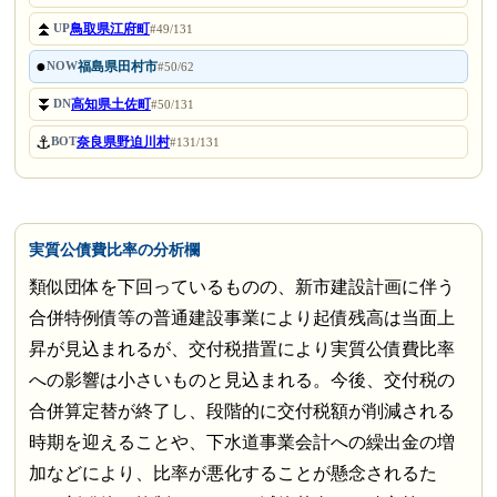
⏫
鳥取県江府町
UP
#49/131
●
福島県田村市
NOW
#50/62
⏬
高知県土佐町
DN
#50/131
⚓
奈良県野迫川村
BOT
#131/131
実質公債費比率の分析欄
類似団体を下回っているものの、新市建設計画に伴う
合併特例債等の普通建設事業により起債残高は当面上
昇が見込まれるが、交付税措置により実質公債費比率
への影響は小さいものと見込まれる。今後、交付税の
合併算定替が終了し、段階的に交付税額が削減される
時期を迎えることや、下水道事業会計への繰出金の増
加などにより、比率が悪化することが懸念されるた