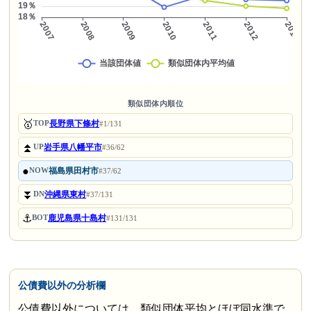
類似団体内順位
🥇
長野県下條村
TOP
#1/131
⏫
岩手県八幡平市
UP
#36/62
●
福島県田村市
NOW
#37/62
⏬
沖縄県東村
DN
#37/131
⚓
鹿児島県十島村
BOT
#131/131
公債費以外の分析欄
公債費以外については、類似団体平均とほぼ同水準で