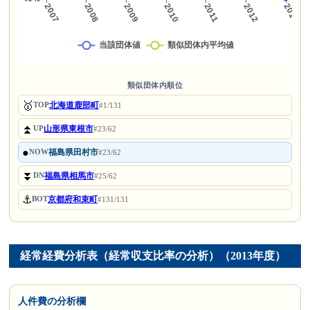
類似団体内順位
🥇
北海道鹿部町
TOP
#1/131
⏫
山形県東根市
UP
#23/62
●
福島県田村市
NOW
#23/62
⏬
福島県相馬市
DN
#25/62
⚓
京都府和束町
BOT
#131/131
経常経費分析表（経常収支比率の分析）（2013年度）
人件費の分析欄