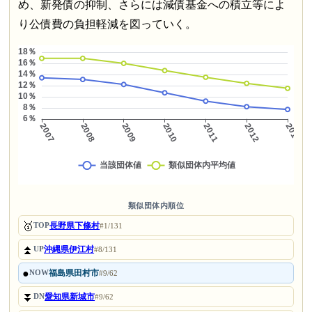
め、新発債の抑制、さらには減債基金への積立等によ
り公債費の負担軽減を図っていく。
類似団体内順位
🥇
長野県下條村
TOP
#1/131
⏫
沖縄県伊江村
UP
#8/131
●
福島県田村市
NOW
#9/62
⏬
愛知県新城市
DN
#9/62