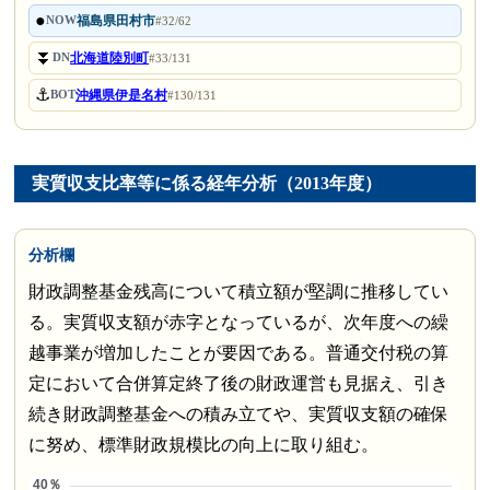
●
福島県田村市
NOW
#32/62
⏬
北海道陸別町
DN
#33/131
⚓
沖縄県伊是名村
BOT
#130/131
実質収支比率等に係る経年分析（2013年度）
分析欄
財政調整基金残高について積立額が堅調に推移してい
る。実質収支額が赤字となっているが、次年度への繰
越事業が増加したことが要因である。普通交付税の算
定において合併算定終了後の財政運営も見据え、引き
続き財政調整基金への積み立てや、実質収支額の確保
に努め、標準財政規模比の向上に取り組む。