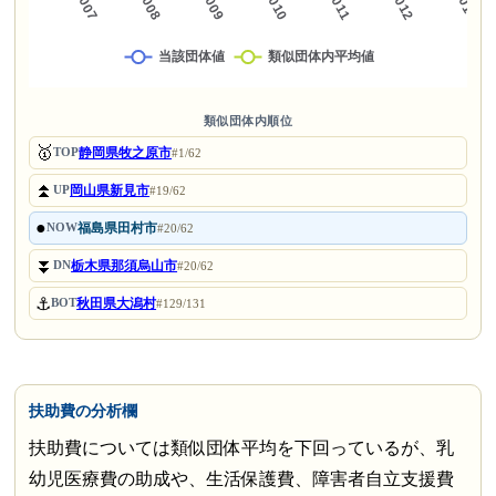
類似団体内順位
🥇
静岡県牧之原市
TOP
#1/62
⏫
岡山県新見市
UP
#19/62
●
福島県田村市
NOW
#20/62
⏬
栃木県那須烏山市
DN
#20/62
⚓
秋田県大潟村
BOT
#129/131
扶助費の分析欄
扶助費については類似団体平均を下回っているが、乳
幼児医療費の助成や、生活保護費、障害者自立支援費