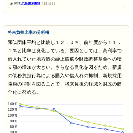
⚓
北海道利尻町
BOT
#131/131
将来負担比率の分析欄
類似団体平均と比較し１２．０％、前年度から１１．
１％と比率は良化している。要因としては、高利率で
借入れていた地方債の繰上償還や財政調整基金への積
立額の増加が大きい。さらなる良化を図るため、新規
の債務負担行為による購入や借入れの抑制、新規採用
職員の抑制を図ることで、将来負担の軽減と財政の健
全化に努める。