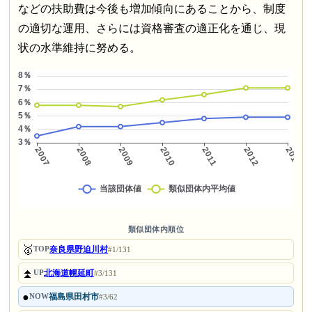
などの扶助費は今後も増加傾向にあることから、制度
の適切な運用、さらには資格審査の適正化を通じ、現
状の水準維持に努める。
類似団体内順位
🥇
奈良県野迫川村
TOP
#1/131
⏫
北海道幌延町
UP
#3/131
●
福島県田村市
NOW
#3/62