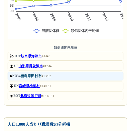
類似団体内順位
🥇
岐阜県海津市
TOP
#1/62
⏫
山形県尾花沢市
UP
#13/62
●
福島県田村市
NOW
#13/62
⏬
宮崎県椎葉村
DN
#13/131
⚓
北海道置戸町
BOT
#131/131
人口1,000人当たり職員数の分析欄