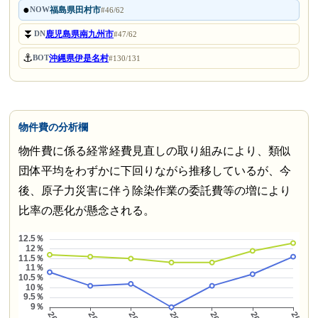
●
福島県田村市
NOW
#46/62
⏬
鹿児島県南九州市
DN
#47/62
⚓
沖縄県伊是名村
BOT
#130/131
物件費の分析欄
物件費に係る経常経費見直しの取り組みにより、類似
団体平均をわずかに下回りながら推移しているが、今
後、原子力災害に伴う除染作業の委託費等の増により
比率の悪化が懸念される。