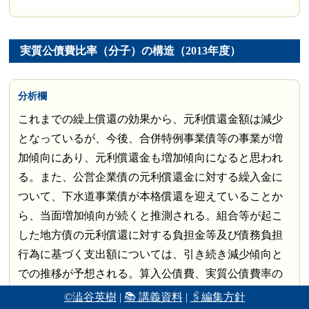
実質公債費比率（分子）の構造（2013年度）
分析欄
これまでの繰上償還の効果から、元利償還金額は減少
となっているが、今後、合併特例事業債等の事業が増
加傾向にあり、元利償還金も増加傾向になると思われ
る。また、公営企業債の元利償還金に対する繰入金に
ついて、下水道事業債が本格償還を迎えていることか
ら、当面増加傾向が続くと推測される。組合等が起こ
した地方債の元利償還に対する負担金等及び債務負担
行為に基づく支出額については、引き続き減少傾向と
での推移が予想される。算入公債費、実質公債費率の
分子の状況は、今後、横ばいもしくは微増となると思
©澁谷英樹
|
📚 講義資料
|
🖇編集方針