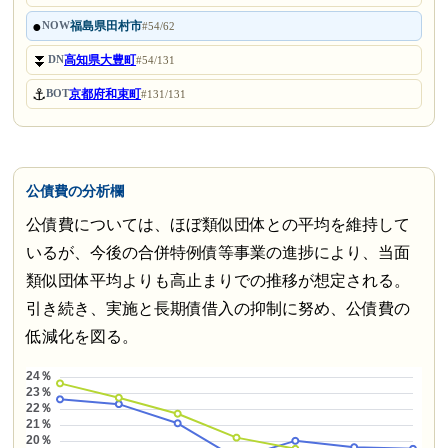
●
福島県田村市
NOW
#54/62
⏬
高知県大豊町
DN
#54/131
⚓
京都府和束町
BOT
#131/131
公債費の分析欄
公債費については、ほぼ類似団体との平均を維持して
いるが、今後の合併特例債等事業の進捗により、当面
類似団体平均よりも高止まりでの推移が想定される。
引き続き、実施と長期債借入の抑制に努め、公債費の
低減化を図る。