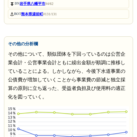
⏬
岩手県八幡平市
DN
#4/62
⚓
熊本県湯前町
BOT
#131/131
その他の分析欄
その他について、類似団体を下回っているのは公営企
業会計・公営事業会計ともに繰出金額が順調に推移し
ていることによる。しかしながら、今後下水道事業の
公債費が増加していくことから事業費の節減と独立採
算の原則に立ち返った、受益者負担及び使用料の適正
化を図っていく。