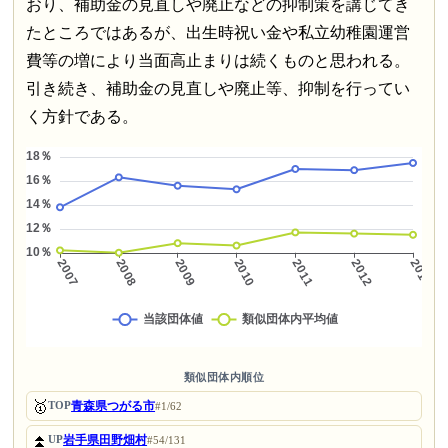
おり、補助金の見直しや廃止などの抑制策を講じてき
たところではあるが、出生時祝い金や私立幼稚園運営
費等の増により当面高止まりは続くものと思われる。
引き続き、補助金の見直しや廃止等、抑制を行ってい
く方針である。
類似団体内順位
🥇
青森県つがる市
TOP
#1/62
⏫
岩手県田野畑村
UP
#54/131