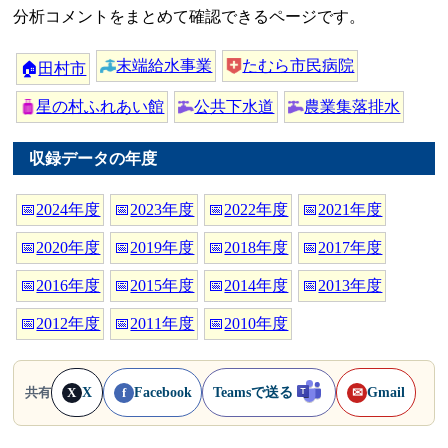
分析コメントをまとめて確認できるページです。
末端給水事業
たむら市民病院
🏠
田村市
星の村ふれあい館
公共下水道
農業集落排水
収録データの年度
📅
2024年度
📅
2023年度
📅
2022年度
📅
2021年度
📅
2020年度
📅
2019年度
📅
2018年度
📅
2017年度
📅
2016年度
📅
2015年度
📅
2014年度
📅
2013年度
📅
2012年度
📅
2011年度
📅
2010年度
X
Facebook
Teamsで送る
Gmail
共有
X
f
✉