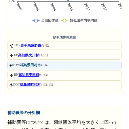
類似団体内順位
🥇
岩手県遠野市
TOP
#1/62
⏫
高知県大川村
UP
#4/131
●
福島県田村市
NOW
#5/62
⏬
高知県安田町
DN
#5/131
⚓
福島県昭和村
BOT
#131/131
補助費等の分析欄
補助費等については、類似団体平均を大きく上回って