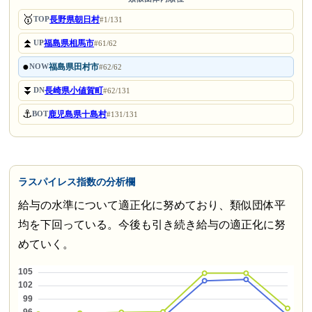
🥇
長野県朝日村
TOP
#1/131
⏫
福島県相馬市
UP
#61/62
●
福島県田村市
NOW
#62/62
⏬
長崎県小値賀町
DN
#62/131
⚓
鹿児島県十島村
BOT
#131/131
ラスパイレス指数の分析欄
給与の水準について適正化に努めており、類似団体平
均を下回っている。今後も引き続き給与の適正化に努
めていく。