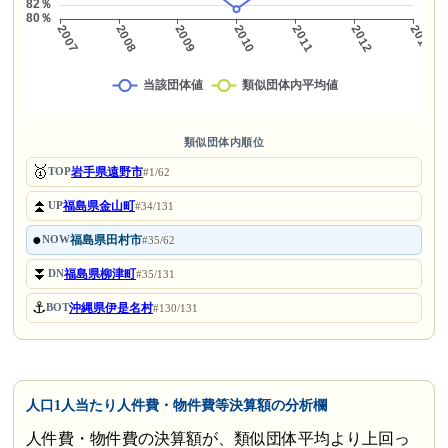
類似団体内順位
🥇
岩手県遠野市
TOP
#1/62
⏫
福島県金山町
UP
#34/131
●
福島県田村市
NOW
#35/62
⏬
福島県柳津町
DN
#35/131
⚓
沖縄県伊是名村
BOT
#130/131
人口1人当たり人件費・物件費等決算額の分析欄
人件費・物件費の決算額が、類似団体平均より上回っ