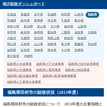
地方財政ダッシュボード
北海道
青森県
岩手県
宮城県
秋田県
山形県
福島県
茨城県
栃木県
群馬県
埼玉県
千葉県
東京都
神奈川県
新潟県
富山県
石川県
福井県
山梨県
長野県
岐阜県
静岡県
愛知県
三重県
滋賀県
京都府
大阪府
兵庫県
奈良県
和歌山県
鳥取県
島根県
岡山県
広島県
山口県
徳島県
香川県
愛媛県
高知県
福岡県
佐賀県
長崎県
熊本県
大分県
宮崎県
鹿児島県
沖縄県
福島県の水道事業
福島県の下水道事業
福島県の排水処理事業
福島県の交通事業
福島県の電気事業
福島県の病院事業
福島県の観光施設事業
福島県の駐車場整備事業
福島県の工業用水道事業
福島県田村市の財政状況（2013年度）
福島県田村市の財政状況について、2013年度の主要指標と