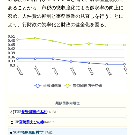
あることから、市税の徴収強化による徴収率の向上に
努め、人件費の抑制と事務事業の見直しを行うことに
より、行財政の効率化と財政の健全化を図る。
類似団体内順位
🥇
長野県南相木村
TOP
#1/131
⏫
宮崎県えびの市
UP
#46/62
●
福島県田村市
NOW
#47/62