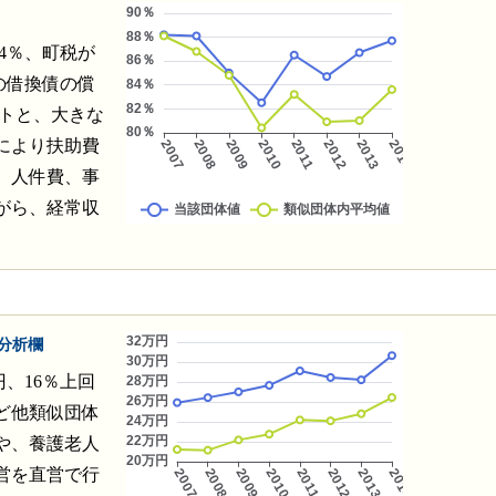
4％、町税が
の借換債の償
ントと、大きな
により扶助費
、人件費、事
がら、経常収
分析欄
円、16％上回
ど他類似団体
や、養護老人
営を直営で行