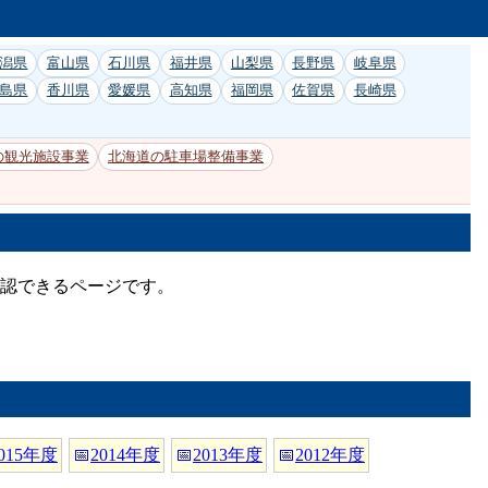
潟県
富山県
石川県
福井県
山梨県
長野県
岐阜県
島県
香川県
愛媛県
高知県
福岡県
佐賀県
長崎県
の観光施設事業
北海道の駐車場整備事業
確認できるページです。
015年度
📅
2014年度
📅
2013年度
📅
2012年度