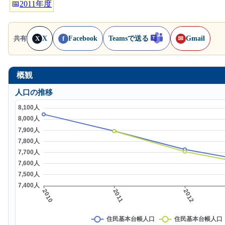
📅
2011年度
X
Facebook
Teamsで送る
Gmail
共有
X
f
✉
概観
人口の推移