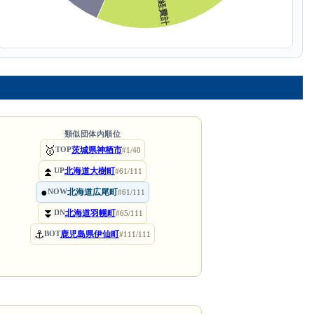
類似団体内順位
🥇
茨城県神栖市
TOP
#1/40
⏫
北海道大樹町
UP
#61/111
●
北海道広尾町
NOW
#61/111
⏬
北海道羽幌町
DN
#65/111
⚓
鹿児島県伊仙町
BOT
#111/111