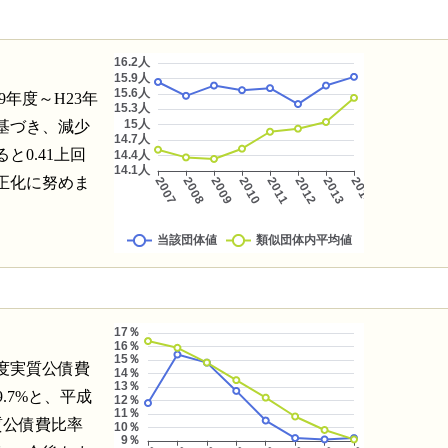
年度～H23年
基づき、減少
0.41上回
正化に努めま
度実質公債費
9.7%と、平成
実質公債費比率