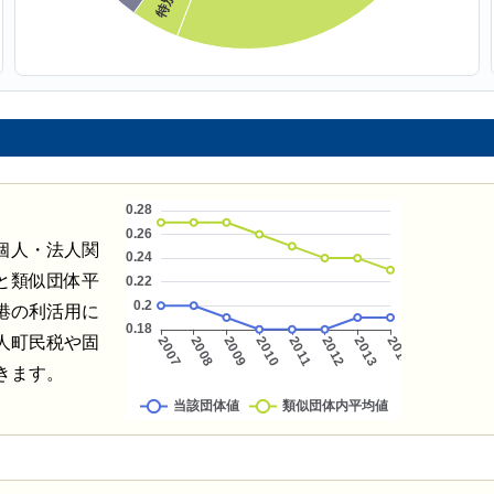
個人・法人関
と類似団体平
港の利活用に
人町民税や固
きます。