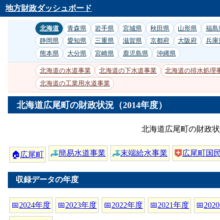
地方財政ダッシュボード
北海道
青森県
岩手県
宮城県
秋田県
山形県
福島
静岡県
愛知県
三重県
滋賀県
京都府
大阪府
兵庫
熊本県
大分県
宮崎県
鹿児島県
沖縄県
北海道の水道事業
北海道の下水道事業
北海道の排水処理
北海道の工業用水道事業
北海道広尾町の財政状況（2014年度）
北海道広尾町の財政状
簡易水道事業
末端給水事業
広尾町国
🏠
広尾町
収録データの年度
📅
2024年度
📅
2023年度
📅
2022年度
📅
2021年度
📅
202