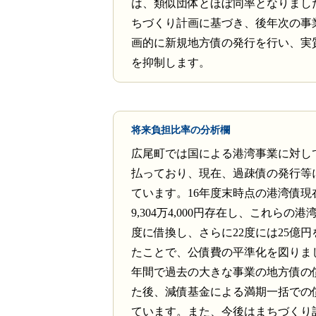
は、類似団体とほぼ同率となりまし
ちづくり計画に基づき、後年次の事
画的に新規地方債の発行を行い、実
を抑制します。
将来負担比率の分析欄
広尾町では国による港湾事業に対し
払っており、現在、過疎債の発行等
ています。16年度末時点の港湾債現
9,304万4,000円存在し、これらの港
度に借換し、さらに22度には25億
たことで、公債費の平準化を図りま
年間で過去の大きな事業の地方債の
た後、減債基金による満期一括での
ています。また、今後はまちづくり