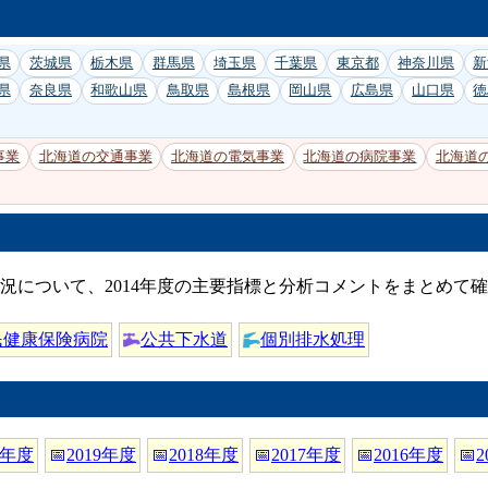
県
茨城県
栃木県
群馬県
埼玉県
千葉県
東京都
神奈川県
新
県
奈良県
和歌山県
鳥取県
島根県
岡山県
広島県
山口県
徳
事業
北海道の交通事業
北海道の電気事業
北海道の病院事業
北海道
況について、2014年度の主要指標と分析コメントをまとめて
民健康保険病院
公共下水道
個別排水処理
0年度
📅
2019年度
📅
2018年度
📅
2017年度
📅
2016年度
📅
2