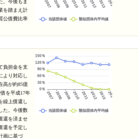
た。今後もま
業を踏まえ計
質公債費比率
て負担金を支
により対応し
在高が約85億
湾債を平成17年
円を繰上償還し
した。今後数
償還を済ませ
償還を予定し
計画に基づ