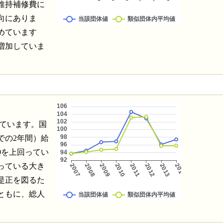
維持補修費に
向にありま
めています
増加していま
っています。国
での2年間）給
0を上回ってい
っている大き
是正を図るた
ともに、総人