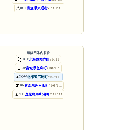
⚓
青森県東通村
BOT
#111/111
類似団体内順位
🥇
北海道知内町
TOP
#1/111
⏫
宮城県色麻町
UP
#106/111
●
北海道広尾町
NOW
#107/111
⏬
青森県外ヶ浜町
DN
#108/111
⚓
鹿児島県和泊町
BOT
#111/111