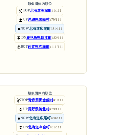
類似団体内順位
🥇
北海道美深町
TOP
#1/111
⏫
沖縄県国頭村
UP
#79/111
●
北海道広尾町
NOW
#81/111
⏬
鹿児島県錦江町
DN
#82/111
⚓
佐賀県玄海町
BOT
#111/111
類似団体内順位
🥇
青森県田舎館村
TOP
#1/111
⏫
長野県筑北村
UP
#79/111
●
北海道広尾町
NOW
#80/111
⏬
北海道今金町
DN
#81/111