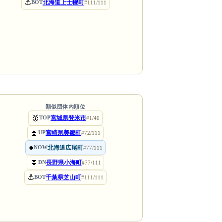
⚓
北海道上士幌町
BOT
#111/111
類似団体内順位
🥇
宮城県登米市
TOP
#1/40
⏫
宮崎県美郷町
UP
#72/111
●
北海道広尾町
NOW
#77/111
⏬
長野県小海町
DN
#77/111
⚓
千葉県芝山町
BOT
#111/111