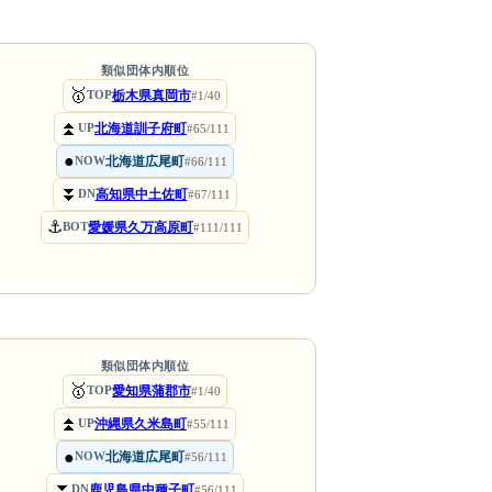
類似団体内順位
🥇
栃木県真岡市
TOP
#1/40
⏫
北海道訓子府町
UP
#65/111
●
北海道広尾町
NOW
#66/111
⏬
高知県中土佐町
DN
#67/111
⚓
愛媛県久万高原町
BOT
#111/111
類似団体内順位
🥇
愛知県蒲郡市
TOP
#1/40
⏫
沖縄県久米島町
UP
#55/111
●
北海道広尾町
NOW
#56/111
⏬
鹿児島県中種子町
DN
#56/111