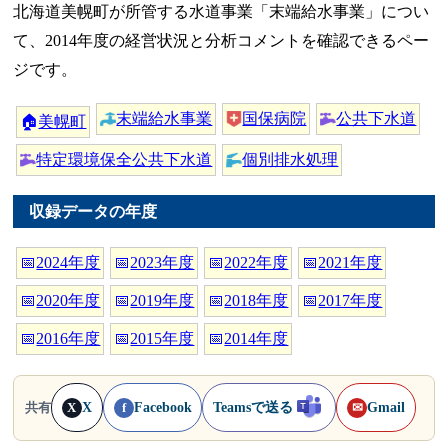
北海道美幌町が所管する水道事業「末端給水事業」につい
て、2014年度の経営状況と分析コメントを確認できるペー
ジです。
末端給水事業
国保病院
公共下水道
🏠
美幌町
特定環境保全公共下水道
個別排水処理
収録データの年度
📅
2024年度
📅
2023年度
📅
2022年度
📅
2021年度
📅
2020年度
📅
2019年度
📅
2018年度
📅
2017年度
📅
2016年度
📅
2015年度
📅
2014年度
X
Facebook
Teamsで送る
Gmail
共有
X
f
✉