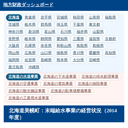
地方財政ダッシュボード
北海道
青森県
岩手県
宮城県
秋田県
山形県
福島県
茨城県
栃木県
群馬県
埼玉県
千葉県
東京都
神奈川県
新潟県
富山県
石川県
福井県
山梨県
長野県
岐阜県
静岡県
愛知県
三重県
滋賀県
京都府
大阪府
兵庫県
奈良県
和歌山県
鳥取県
島根県
岡山県
広島県
山口県
徳島県
香川県
愛媛県
高知県
福岡県
佐賀県
長崎県
熊本県
大分県
宮崎県
鹿児島県
沖縄県
北海道の水道事業
北海道の下水道事業
北海道の排水処理事業
北海道の交通事業
北海道の電気事業
北海道の病院事業
北海道の観光施設事業
北海道の駐車場整備事業
北海道の工業用水道事業
北海道美幌町：末端給水事業の経営状況（2014
年度）