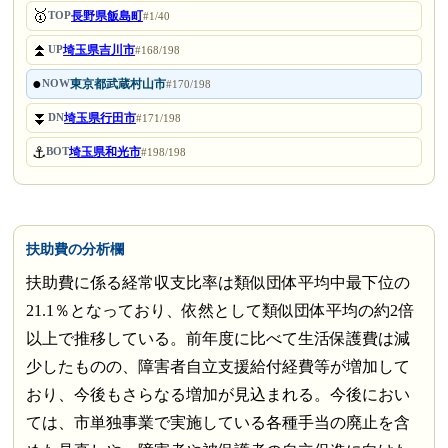
🥇
長野県飯島町
TOP
#1/40
⏫
埼玉県吉川市
UP
#168/198
●
東京都武蔵村山市
NOW
#170/198
⏬
埼玉県行田市
DN
#171/198
⚓
埼玉県和光市
BOT
#198/198
扶助費の分析欄
扶助費に係る経常収支比率は類似団体平均中最下位の
21.1％となっており、依然として類似団体平均の約2倍
以上で推移している。前年度に比べて生活保護費は減
少したものの、障害者自立支援給付経費等が増加して
おり、今後もさらなる増加が見込まれる。今後におい
ては、市単独事業で実施している各種手当の廃止を含