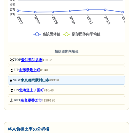
類似団体内順位
🥇
愛知県知多市
TOP
#1/198
⏫
山形県最上町
UP
#9/40
●
東京都武蔵村山市
NOW
#9/198
⏬
北海道上ノ国町
DN
#10/40
⚓
奈良県香芝市
BOT
#198/198
将来負担比率の分析欄