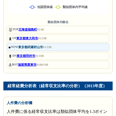
類似団体内順位
🥇
北海道福島町
TOP
#1/40
⏫
東京都東大和市
UP
#1/198
●
東京都武蔵村山市
NOW
#1/198
⏬
東京都羽村市
DN
#1/198
⚓
滋賀県栗東市
BOT
#198/198
経常経費分析表（経常収支比率の分析）（2013年度）
人件費の分析欄
人件費に係る経常収支比率は類似団体平均を1.3ポイン