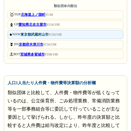
類似団体内順位
🥇
北海道上ノ国町
TOP
#1/40
⏫
愛知県北名古屋市
UP
#154/198
●
東京都武蔵村山市
NOW
#156/198
⏬
京都府木津川市
DN
#156/198
⚓
宮城県多賀城市
BOT
#198/198
人口1人当たり人件費・物件費等決算額の分析欄
類似団体と比較して、人件費・物件費等が低くなって
いるのは、公立保育所、ごみ処理業務、常備消防業務
等を一部事務組合等に委託して行っていることが主な
要因として挙げられる。しかし、昨年度の決算額と比
較すると人件費は給与改定により、昨年度と比較して