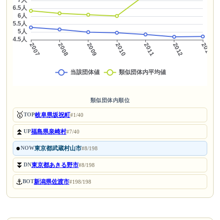
類似団体内順位
🥇
岐阜県坂祝町
TOP
#1/40
⏫
福島県泉崎村
UP
#7/40
●
東京都武蔵村山市
NOW
#8/198
⏬
東京都あきる野市
DN
#8/198
⚓
新潟県佐渡市
BOT
#198/198