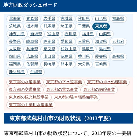
地方財政ダッシュボード
北海道
青森県
岩手県
宮城県
秋田県
山形県
福島県
茨城県
栃木県
群馬県
埼玉県
千葉県
東京都
神奈川県
新潟県
富山県
石川県
福井県
山梨県
長野県
岐阜県
静岡県
愛知県
三重県
滋賀県
京都府
大阪府
兵庫県
奈良県
和歌山県
鳥取県
島根県
岡山県
広島県
山口県
徳島県
香川県
愛媛県
高知県
福岡県
佐賀県
長崎県
熊本県
大分県
宮崎県
鹿児島県
沖縄県
東京都の水道事業
東京都の下水道事業
東京都の排水処理事業
東京都の交通事業
東京都の電気事業
東京都の病院事業
東京都の観光施設事業
東京都の駐車場整備事業
東京都の工業用水道事業
東京都武蔵村山市の財政状況（2013年度）
東京都武蔵村山市の財政状況について、2013年度の主要指