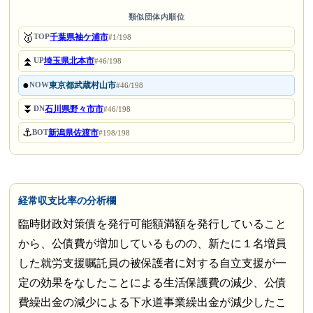
類似団体内順位
🥇
千葉県袖ケ浦市
TOP
#1/198
⏫
埼玉県北本市
UP
#46/198
●
東京都武蔵村山市
NOW
#46/198
⏬
石川県野々市市
DN
#46/198
⚓
新潟県佐渡市
BOT
#198/198
経常収支比率の分析欄
臨時財政対策債を発行可能額満額を発行していること
から、公債費が増加しているものの、新たに１名増員
した就労支援嘱託員の被保護者に対する自立支援が一
定の効果をなしたことによる生活保護費の減少、公債
費繰出金の減少による下水道事業繰出金が減少したこ