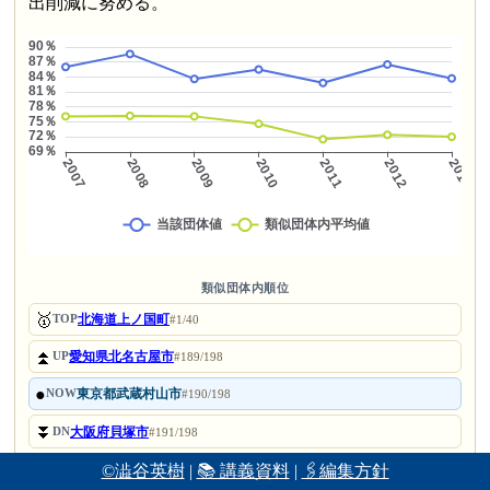
出削減に努める。
類似団体内順位
🥇
北海道上ノ国町
TOP
#1/40
⏫
愛知県北名古屋市
UP
#189/198
●
東京都武蔵村山市
NOW
#190/198
⏬
大阪府貝塚市
DN
#191/198
⚓
大阪府藤井寺市
©澁谷英樹
|
📚 講義資料
|
🖇編集方針
BOT
#198/198