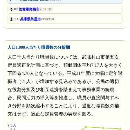
⏬
佐賀県鳥栖市
DN
#134/198
⚓
兵庫県芦屋市
BOT
#198/198
人口1,000人当たり職員数の分析欄
人口千人当たり職員数については、武蔵村山市第五次
定員適正化計画に基づき、類似団体平均7.17人を大きく
下回る4.70人となっている。平成31年度に大幅に定年退
職者（21人）が増加する見込みであるが、公民の適切
な役割分担及び相互連携を踏まえて事務事業の統廃
合、民間活力の導入等を推進し、職員が直接関与すべ
き分野を順次縮小することにより、過度な職員数の補
充はせず、適正な定員管理の実現を図る。