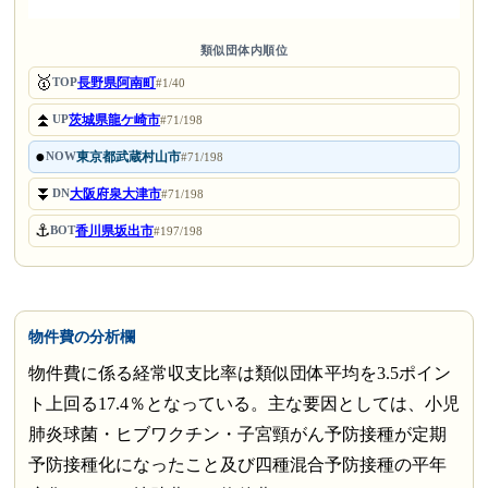
類似団体内順位
🥇
長野県阿南町
TOP
#1/40
⏫
茨城県龍ケ崎市
UP
#71/198
●
東京都武蔵村山市
NOW
#71/198
⏬
大阪府泉大津市
DN
#71/198
⚓
香川県坂出市
BOT
#197/198
物件費の分析欄
物件費に係る経常収支比率は類似団体平均を3.5ポイン
ト上回る17.4％となっている。主な要因としては、小児
肺炎球菌・ヒブワクチン・子宮頸がん予防接種が定期
予防接種化になったこと及び四種混合予防接種の平年