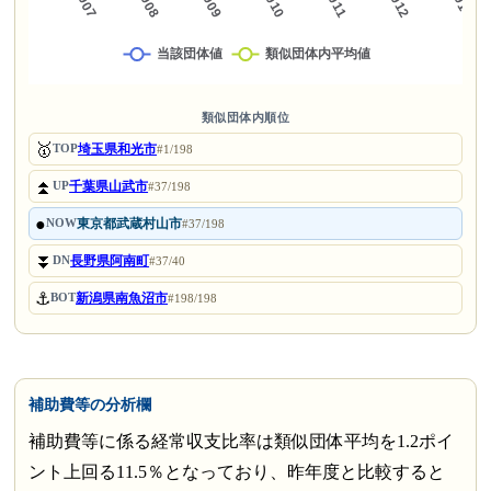
類似団体内順位
🥇
埼玉県和光市
TOP
#1/198
⏫
千葉県山武市
UP
#37/198
●
東京都武蔵村山市
NOW
#37/198
⏬
長野県阿南町
DN
#37/40
⚓
新潟県南魚沼市
BOT
#198/198
補助費等の分析欄
補助費等に係る経常収支比率は類似団体平均を1.2ポイ
ント上回る11.5％となっており、昨年度と比較すると