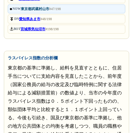
●
東京都武蔵村山市
NOW
#47/198
⏬
愛知県あま市
DN
#48/198
⚓
宮城県気仙沼市
BOT
#198/198
ラスパイレス指数の分析欄
東京都の基準に準拠し、給料を見直すとともに、住居
手当についてに支給内容を見直したことから、前年度
（国家公務員の給与の改定及び臨時特例に関する法律
給与による減額措置前）の数値より、当市の今年度の
ラスパイレス指数は０．５ポイント下回ったものの、
類似団体平均と比較すると１．１ポイント上回ってい
る。今後も引続き、国及び東京都の基準に準拠し、他
の地方公共団体との均衡を考慮しつつ、職員の職務や