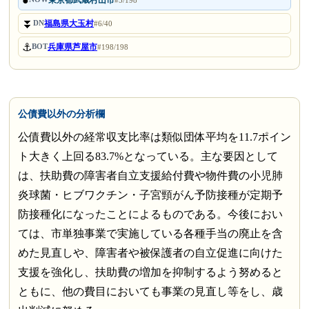
●
東京都武蔵村山市
#5/198
⏬
福島県大玉村
DN
#6/40
⚓
兵庫県芦屋市
BOT
#198/198
公債費以外の分析欄
公債費以外の経常収支比率は類似団体平均を11.7ポイン
ト大きく上回る83.7%となっている。主な要因として
は、扶助費の障害者自立支援給付費や物件費の小児肺
炎球菌・ヒブワクチン・子宮頸がん予防接種が定期予
防接種化になったことによるものである。今後におい
ては、市単独事業で実施している各種手当の廃止を含
めた見直しや、障害者や被保護者の自立促進に向けた
支援を強化し、扶助費の増加を抑制するよう努めると
ともに、他の費目においても事業の見直し等をし、歳