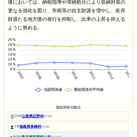
後においては、納税指導や滞納処分により収納対策の
更なる強化を図り、市税等の自主財源を増やし、依存
財源たる地方債の発行を抑制し、比率の上昇を抑える
ように努める。
類似団体内順位
🥇
山梨県忍野村
TOP
#1/40
⏫
福島県泉崎村
UP
#5/40
NOW