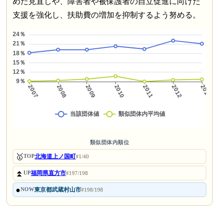
めた見直しや、障害者や被保護者の自立促進に向けた
支援を強化し、扶助費の増加を抑制するよう努める。
類似団体内順位
🥇
北海道上ノ国町
TOP
#1/40
⏫
福岡県直方市
UP
#197/198
●
東京都武蔵村山市
NOW
#198/198