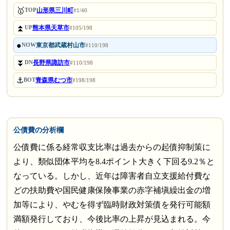
🥇
山形県三川町
TOP
#1/40
⏫
熊本県天草市
UP
#105/198
●
東京都武蔵村山市
NOW
#110/198
⏬
長野県諏訪市
DN
#110/198
⚓
青森県むつ市
BOT
#198/198
公債費の分析欄
公債費に係る経常収支比率は過去からの起債抑制策に
より、類似団体平均を8.4ポイント大きく下回る9.2％と
なっている。しかし、近年は障害者自立支援給付費な
どの扶助費や国民健康保険事業の赤字補塡繰出金の増
加等により、やむを得ず臨時財政対策債を発行可能額
満額発行しており、今後比率の上昇が見込まれる。今