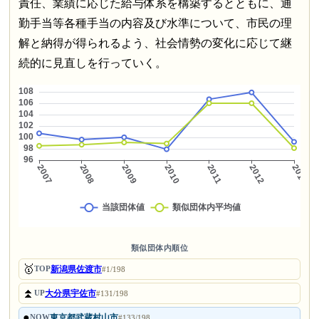
責任、業績に応じた給与体系を構築するとともに、通
勤手当等各種手当の内容及び水準について、市民の理
解と納得が得られるよう、社会情勢の変化に応じて継
続的に見直しを行っていく。
類似団体内順位
🥇
新潟県佐渡市
TOP
#1/198
⏫
大分県宇佐市
UP
#131/198
●
東京都武蔵村山市
NOW
#133/198