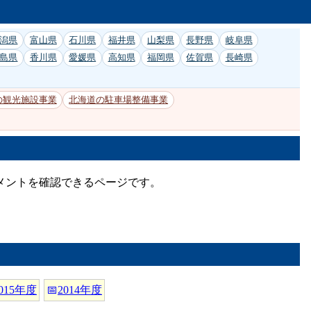
潟県
富山県
石川県
福井県
山梨県
長野県
岐阜県
島県
香川県
愛媛県
高知県
福岡県
佐賀県
長崎県
の観光施設事業
北海道の駐車場整備事業
コメントを確認できるページです。
015年度
📅
2014年度