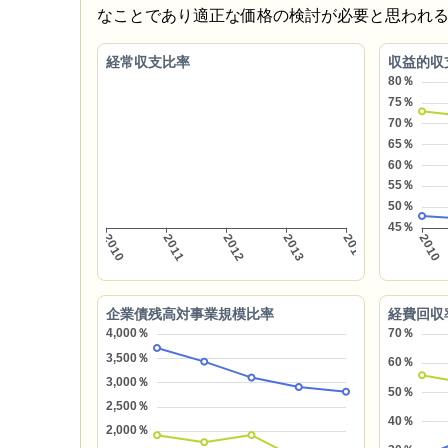
なことであり適正な価格の検討が必要と思われ
経常収支比率
収益的収
企業債残高対事業規模比率
経費回収