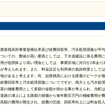
企業債残高対事業規模比率及び経費回収率、汚水処理原価が平
についての、数値が高い要因としては、下水道建設に係る費用
用が他団体より高い理由としては、事業区域に河川が2本あり
とが考えられます。また、料金設定も利用者の負担程度として
余地があると考えます。尚、起債残高における償還のピークが
に経費回収率と汚水処理原価についてですが、両方とも汚水処
管渠の補修費用として多額の金額が掛かる事が考えられ、当町
、道路の凍上による路面の損傷から毎年数百万円の補修費用が
ど高額の費用が懸念され、経費の圧縮、回収率向上には料金収