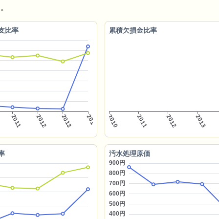
る。
支比率
累積欠損金比率
率
汚水処理原価