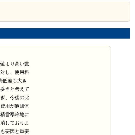
均値より高い数
に対し、使用料
高低差も大き
は妥当と考えて
過ぎ、今後の比
理費用が他団体
は積雪寒冷地に
費消しておりま
入も要因と重要