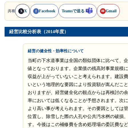
X
Facebook
Teamsで送る
Gmail
共有
X
f
✉
経営比較分析表（2014年度）
経営の健全性・効率性について
当町の下水道事業は全国の類似団体に比べて、
値となっております。企業債の残高対事業規模
収益が上がっていないこと考えられます。建設費
いという地理的な要因により投資額が嵩んだこ
おりますが、経営健全化の観点からは再検討の
率においては低くなることが予想されます。次
より高い事が考えられます。その要因としては
位置し、除雪した際の人孔や公共汚水桝の破損
す。今後はこの補修費を含め処理場の委託費な