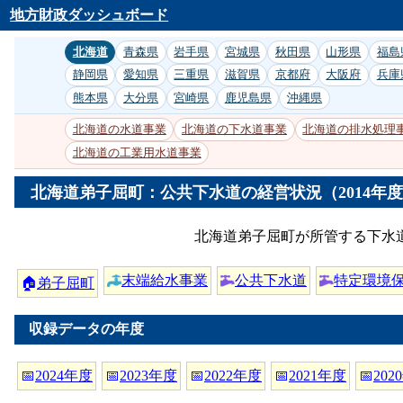
地方財政ダッシュボード
北海道
青森県
岩手県
宮城県
秋田県
山形県
福島
静岡県
愛知県
三重県
滋賀県
京都府
大阪府
兵庫
熊本県
大分県
宮崎県
鹿児島県
沖縄県
北海道の水道事業
北海道の下水道事業
北海道の排水処理
北海道の工業用水道事業
北海道弟子屈町：公共下水道の経営状況（2014年
北海道弟子屈町が所管する下水道
末端給水事業
公共下水道
特定環境
🏠
弟子屈町
収録データの年度
📅
2024年度
📅
2023年度
📅
2022年度
📅
2021年度
📅
202