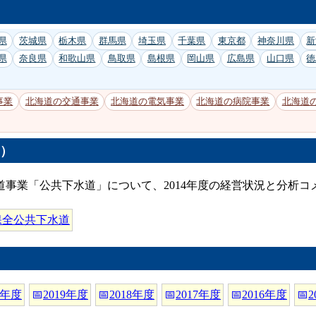
県
茨城県
栃木県
群馬県
埼玉県
千葉県
東京都
神奈川県
新
県
奈良県
和歌山県
鳥取県
島根県
岡山県
広島県
山口県
徳
事業
北海道の交通事業
北海道の電気事業
北海道の病院事業
北海道
度）
事業「公共下水道」について、2014年度の経営状況と分析
保全公共下水道
0年度
📅
2019年度
📅
2018年度
📅
2017年度
📅
2016年度
📅
2