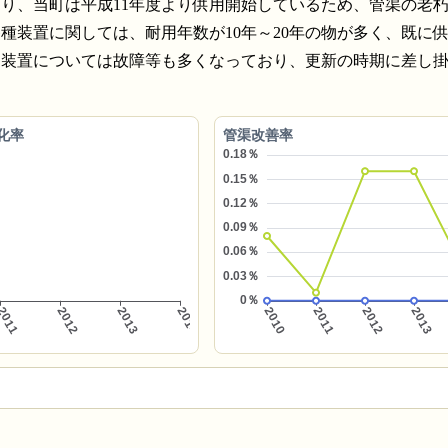
おり、当町は平成11年度より供用開始しているため、管渠の老
装置に関しては、耐用年数が10年～20年の物が多く、既に供
る装置については故障等も多くなっており、更新の時期に差し
化率
管渠改善率