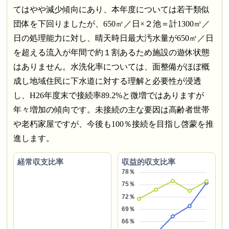
てはやや減少傾向にあり、本年度については若干類似
団体を下回りましたが、650㎥／日×２池＝計1300㎥／
日の処理能力に対し、晴天時日最大汚水量が650㎥／日
を超える流入が年間で約１割あるため施設の遊休状態
はありません。水洗化率については、面整備がほぼ概
成し地域住民に下水道に対する理解と必要性が浸透
し、H26年度末で接続率89.2%と微増ではありますが
年々増加の傾向です。未接続の主な要因は高齢者世帯
や老朽家屋ですが、今後も100％接続を目指し啓蒙を推
進します。
経常収支比率
収益的収支比率