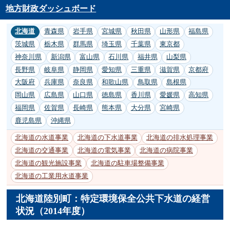
地方財政ダッシュボード
北海道
青森県
岩手県
宮城県
秋田県
山形県
福島県
茨城県
栃木県
群馬県
埼玉県
千葉県
東京都
神奈川県
新潟県
富山県
石川県
福井県
山梨県
長野県
岐阜県
静岡県
愛知県
三重県
滋賀県
京都府
大阪府
兵庫県
奈良県
和歌山県
鳥取県
島根県
岡山県
広島県
山口県
徳島県
香川県
愛媛県
高知県
福岡県
佐賀県
長崎県
熊本県
大分県
宮崎県
鹿児島県
沖縄県
北海道の水道事業
北海道の下水道事業
北海道の排水処理事業
北海道の交通事業
北海道の電気事業
北海道の病院事業
北海道の観光施設事業
北海道の駐車場整備事業
北海道の工業用水道事業
北海道陸別町：特定環境保全公共下水道の経営
状況（2014年度）