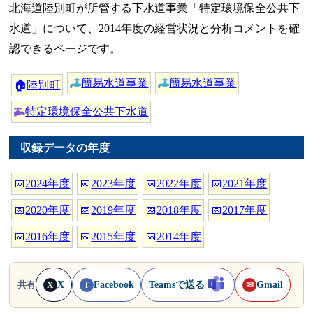
北海道陸別町が所管する下水道事業「特定環境保全公共下
水道」について、2014年度の経営状況と分析コメントを確
認できるページです。
簡易水道事業
簡易水道事業
🏠
陸別町
特定環境保全公共下水道
収録データの年度
📅
2024年度
📅
2023年度
📅
2022年度
📅
2021年度
📅
2020年度
📅
2019年度
📅
2018年度
📅
2017年度
📅
2016年度
📅
2015年度
📅
2014年度
X
Facebook
Teamsで送る
Gmail
共有
X
f
✉