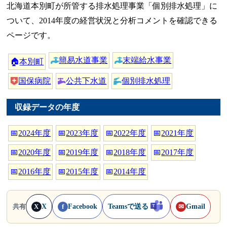
北海道本別町が所管する排水処理事業「個別排水処理」に
ついて、2014年度の経営状況と分析コメントを確認できる
ページです。
簡易水道事業
末端給水事業
🏠
本別町
国保病院
公共下水道
個別排水処理
収録データの年度
📅
2024年度
📅
2023年度
📅
2022年度
📅
2021年度
📅
2020年度
📅
2019年度
📅
2018年度
📅
2017年度
📅
2016年度
📅
2015年度
📅
2014年度
X
Facebook
Teamsで送る
Gmail
共有
X
f
✉