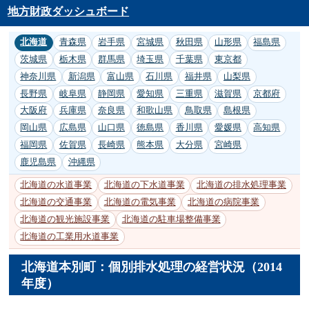
地方財政ダッシュボード
北海道
青森県
岩手県
宮城県
秋田県
山形県
福島県
茨城県
栃木県
群馬県
埼玉県
千葉県
東京都
神奈川県
新潟県
富山県
石川県
福井県
山梨県
長野県
岐阜県
静岡県
愛知県
三重県
滋賀県
京都府
大阪府
兵庫県
奈良県
和歌山県
鳥取県
島根県
岡山県
広島県
山口県
徳島県
香川県
愛媛県
高知県
福岡県
佐賀県
長崎県
熊本県
大分県
宮崎県
鹿児島県
沖縄県
北海道の水道事業
北海道の下水道事業
北海道の排水処理事業
北海道の交通事業
北海道の電気事業
北海道の病院事業
北海道の観光施設事業
北海道の駐車場整備事業
北海道の工業用水道事業
北海道本別町：個別排水処理の経営状況（2014
年度）