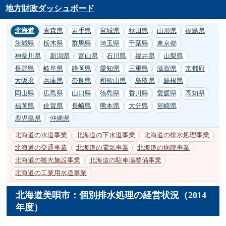
地方財政ダッシュボード
北海道
青森県
岩手県
宮城県
秋田県
山形県
福島県
茨城県
栃木県
群馬県
埼玉県
千葉県
東京都
神奈川県
新潟県
富山県
石川県
福井県
山梨県
長野県
岐阜県
静岡県
愛知県
三重県
滋賀県
京都府
大阪府
兵庫県
奈良県
和歌山県
鳥取県
島根県
岡山県
広島県
山口県
徳島県
香川県
愛媛県
高知県
福岡県
佐賀県
長崎県
熊本県
大分県
宮崎県
鹿児島県
沖縄県
北海道の水道事業
北海道の下水道事業
北海道の排水処理事業
北海道の交通事業
北海道の電気事業
北海道の病院事業
北海道の観光施設事業
北海道の駐車場整備事業
北海道の工業用水道事業
北海道美唄市：個別排水処理の経営状況（2014
年度）