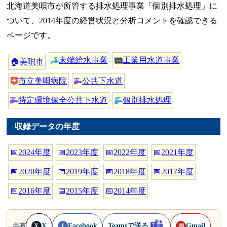
北海道美唄市が所管する排水処理事業「個別排水処理」に
ついて、2014年度の経営状況と分析コメントを確認できる
ページです。
末端給水事業
工業用水道事業
🏠
美唄市
市立美唄病院
公共下水道
特定環境保全公共下水道
個別排水処理
収録データの年度
📅
2024年度
📅
2023年度
📅
2022年度
📅
2021年度
📅
2020年度
📅
2019年度
📅
2018年度
📅
2017年度
📅
2016年度
📅
2015年度
📅
2014年度
X
Facebook
Teamsで送る
Gmail
共有
X
f
✉