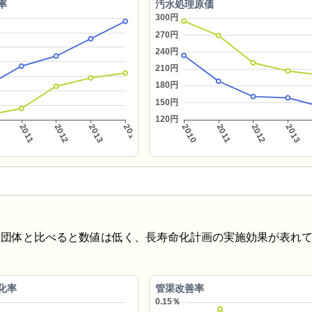
率
汚水処理原価
似団体と比べると数値は低く、長寿命化計画の実施効果が表れ
化率
管渠改善率