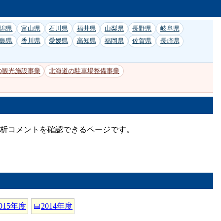
潟県
富山県
石川県
福井県
山梨県
長野県
岐阜県
島県
香川県
愛媛県
高知県
福岡県
佐賀県
長崎県
の観光施設事業
北海道の駐車場整備事業
分析コメントを確認できるページです。
015年度
📅
2014年度