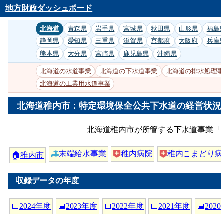
地方財政ダッシュボード
北海道
青森県
岩手県
宮城県
秋田県
山形県
福島
静岡県
愛知県
三重県
滋賀県
京都府
大阪府
兵庫
熊本県
大分県
宮崎県
鹿児島県
沖縄県
北海道の水道事業
北海道の下水道事業
北海道の排水処理
北海道の工業用水道事業
北海道稚内市：特定環境保全公共下水道の経営状況（
北海道稚内市が所管する下水道事業「
末端給水事業
稚内病院
稚内こまどり
🏠
稚内市
収録データの年度
📅
2024年度
📅
2023年度
📅
2022年度
📅
2021年度
📅
202