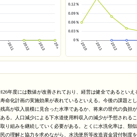
てH26年度には数値が改善されており、経営は健全であるといえ
長寿命化計画の実施効果が表れているといえる。今後の課題と
債残高が収入規模に見合った水準であるか、将来の世代の負担
がある。人口減少による下水道使用料収入の減少が予想される
る取り組みを継続していく必要がある。とくに水洗化率は、類
住民の理解と協力を求めながら、水洗便所等改造資金貸付制度