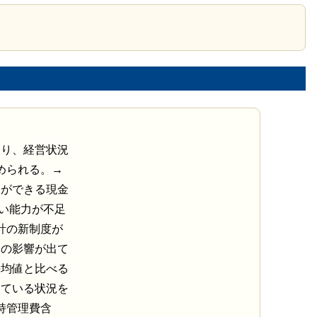
おり、経営状況
められる。→
とができる現金
払い能力が不足
計の新制度が
様の影響が出て
平均値と比べる
えている状況を
持管理費含