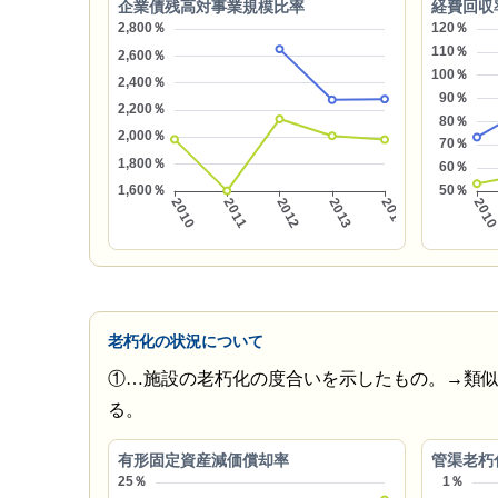
企業債残高対事業規模比率
経費回収
老朽化の状況について
①…施設の老朽化の度合いを示したもの。→類
る。
有形固定資産減価償却率
管渠老朽