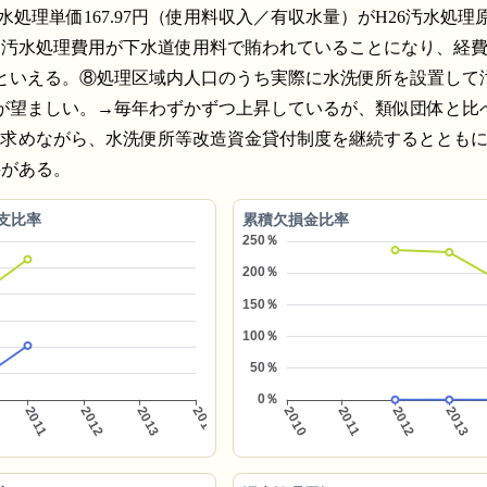
理単価167.97円（使用料収入／有収水量）がH26汚水処理原価1
、汚水処理費用が下水道使用料で賄われていることになり、経
るといえる。⑧処理区域内人口のうち実際に水洗便所を設置して
とが望ましい。→毎年わずかずつ上昇しているが、類似団体と比
を求めながら、水洗便所等改造資金貸付制度を継続するととも
要がある。
支比率
累積欠損金比率