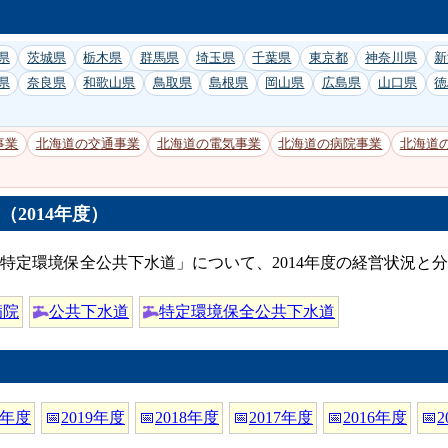
県
茨城県
栃木県
群馬県
埼玉県
千葉県
東京都
神奈川県
新
県
奈良県
和歌山県
鳥取県
島根県
岡山県
広島県
山口県
徳
事業
北海道の交通事業
北海道の電気事業
北海道の病院事業
北海道
2014年度）
特定環境保全公共下水道」について、2014年度の経営状況と
病院
公共下水道
特定環境保全公共下水道
0年度
📅
2019年度
📅
2018年度
📅
2017年度
📅
2016年度
📅
2