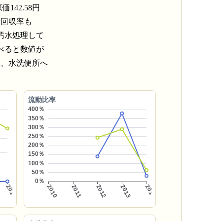
42.58円
費回収率も
汚水処理して
べると数値が
に、水洗便所へ
流動比率