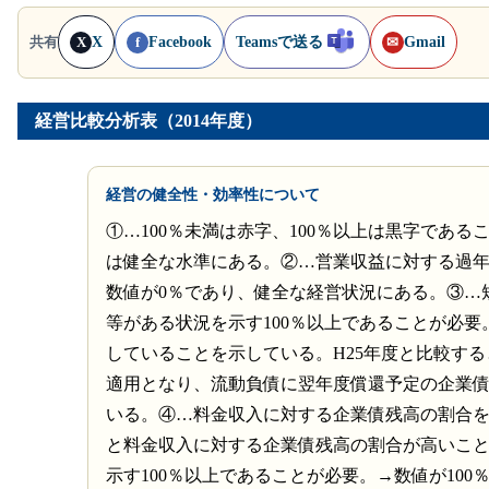
X
Facebook
Teamsで送る
Gmail
共有
X
f
✉
経営比較分析表（2014年度）
経営の健全性・効率性について
①…100％未満は赤字、100％以上は黒字であ
は健全な水準にある。②…営業収益に対する過年
数値が0％であり、健全な経営状況にある。③…
等がある状況を示す100％以上であることが必要
していることを示している。H25年度と比較す
適用となり、流動負債に翌年度償還予定の企業
いる。④…料金収入に対する企業債残高の割合
と料金収入に対する企業債残高の割合が高いこ
示す100％以上であることが必要。→数値が10