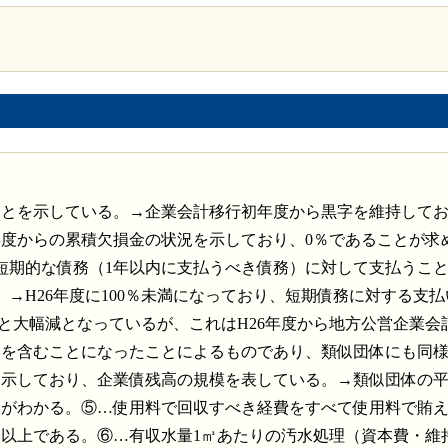
ることを示している。→企業会計移行初年度から黒字を維持して
度からの累積欠損金の状況を示しており、0％であることが求
短期的な債務（1年以内に支払うべき債務）に対して支払うこ
。→H26年度に100％未満になっており、短期債務に対する支
ると大幅減となっているが、これはH26年度から地方公営企業会
債を含むことになったことによるものであり、類似団体にも同
を示しており、企業債残高の規模を表している。→類似団体の
とがわかる。⑤…使用料で回収すべき経費をすべて使用料で賄
0％以上である。⑥…有収水量1㎥あたりの汚水処理（資本費・維