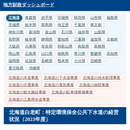
地方財政ダッシュボード
北海道
青森県
岩手県
宮城県
秋田県
山形県
福島県
茨城県
栃木県
群馬県
埼玉県
千葉県
東京都
神奈川県
新潟県
富山県
石川県
福井県
山梨県
長野県
岐阜県
静岡県
愛知県
三重県
滋賀県
京都府
大阪府
兵庫県
奈良県
和歌山県
鳥取県
島根県
岡山県
広島県
山口県
徳島県
香川県
愛媛県
高知県
福岡県
佐賀県
長崎県
熊本県
大分県
宮崎県
鹿児島県
沖縄県
北海道の水道事業
北海道の下水道事業
北海道の排水処理事業
北海道の交通事業
北海道の電気事業
北海道の病院事業
北海道の観光施設事業
北海道の駐車場整備事業
北海道の工業用水道事業
北海道白老町：特定環境保全公共下水道の経営
状況（2023年度）