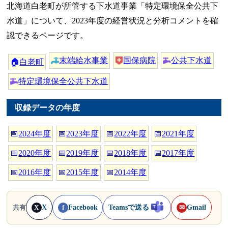
北海道白老町が所管する下水道事業「特定環境保全公共下
水道」について、2023年度の経営状況と分析コメントを確
認できるページです。
末端給水事業
国保病院
公共下水道
🏠
白老町
特定環境保全公共下水道
収録データの年度
📅
2024年度
📅
2023年度
📅
2022年度
📅
2021年度
📅
2020年度
📅
2019年度
📅
2018年度
📅
2017年度
📅
2016年度
📅
2015年度
📅
2014年度
X
Facebook
Teamsで送る
Gmail
共有
X
f
✉