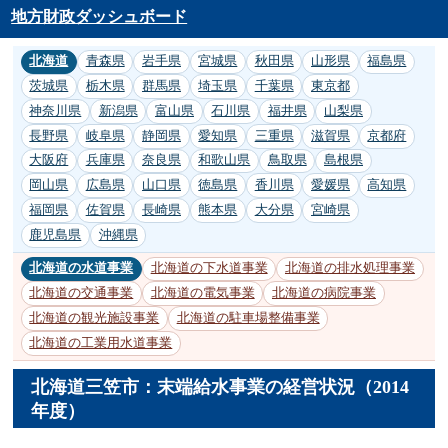
地方財政ダッシュボード
北海道
青森県
岩手県
宮城県
秋田県
山形県
福島県
茨城県
栃木県
群馬県
埼玉県
千葉県
東京都
神奈川県
新潟県
富山県
石川県
福井県
山梨県
長野県
岐阜県
静岡県
愛知県
三重県
滋賀県
京都府
大阪府
兵庫県
奈良県
和歌山県
鳥取県
島根県
岡山県
広島県
山口県
徳島県
香川県
愛媛県
高知県
福岡県
佐賀県
長崎県
熊本県
大分県
宮崎県
鹿児島県
沖縄県
北海道の水道事業
北海道の下水道事業
北海道の排水処理事業
北海道の交通事業
北海道の電気事業
北海道の病院事業
北海道の観光施設事業
北海道の駐車場整備事業
北海道の工業用水道事業
北海道三笠市：末端給水事業の経営状況（2014
年度）