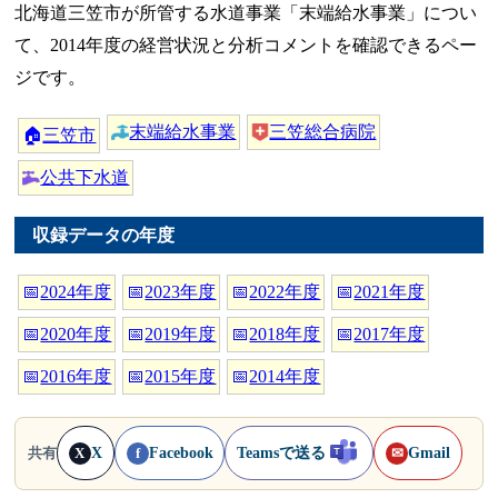
北海道三笠市が所管する水道事業「末端給水事業」につい
て、2014年度の経営状況と分析コメントを確認できるペー
ジです。
末端給水事業
三笠総合病院
🏠
三笠市
公共下水道
収録データの年度
📅
2024年度
📅
2023年度
📅
2022年度
📅
2021年度
📅
2020年度
📅
2019年度
📅
2018年度
📅
2017年度
📅
2016年度
📅
2015年度
📅
2014年度
X
Facebook
Teamsで送る
Gmail
共有
X
f
✉