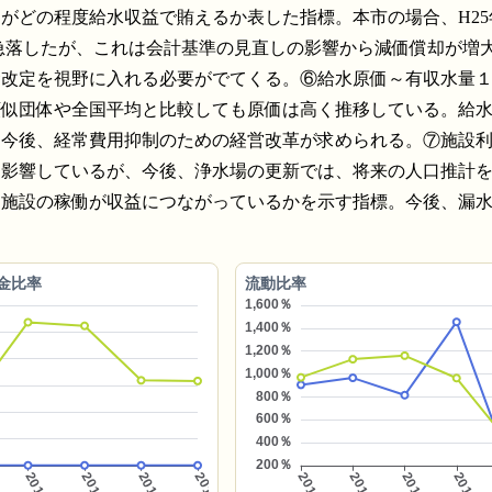
がどの程度給水収益で賄えるか表した指標。本市の場合、H25
が急落したが、これは会計基準の見直しの影響から減価償却が増
金改定を視野に入れる必要がでてくる。⑥給水原価～有収水量
類似団体や全国平均と比較しても原価は高く推移している。給
、今後、経常費用抑制のための経営改革が求められる。⑦施設
く影響しているが、今後、浄水場の更新では、将来の人口推計
～施設の稼働が収益につながっているかを示す指標。今後、漏
金比率
流動比率