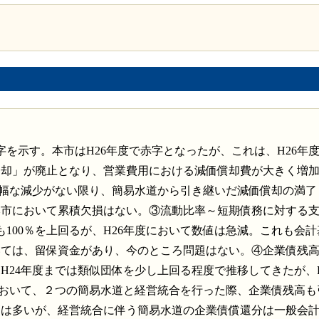
字を示す。本市はH26年度で赤字となったが、これは、H26年
償却」が廃止となり、営業費用における減価償却費が大きく増
大幅な減少がない限り、簡易水道から引き継いだ減価償却の満了
本市において累積欠損はない。③流動比率～短期債務に対する
も100％を上回るが、H26年度において数値は急減。これも会
いては、留保資金があり、今のところ問題はない。④企業債残
H24年度までは類似団体を少し上回る程度で推移してきたが、H
において、２つの簡易水道と経営統合を行った際、企業債残高も
高は多いが、経営統合に伴う簡易水道の企業債償還分は一般会