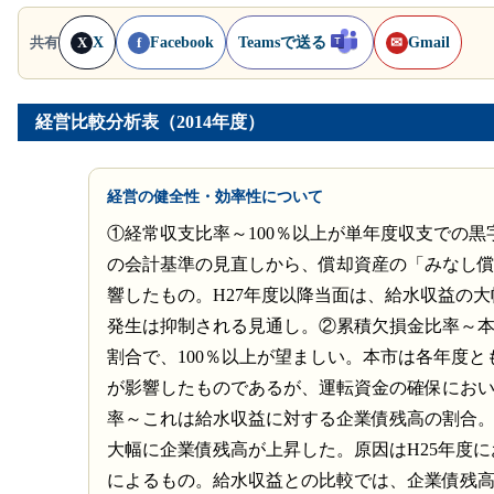
X
Facebook
Teamsで送る
Gmail
共有
X
f
✉
経営比較分析表（2014年度）
経営の健全性・効率性について
①経常収支比率～100％以上が単年度収支での黒
の会計基準の見直しから、償却資産の「みなし
響したもの。H27年度以降当面は、給水収益の
発生は抑制される見通し。②累積欠損金比率～
割合で、100％以上が望ましい。本市は各年度と
が影響したものであるが、運転資金の確保にお
率～これは給水収益に対する企業債残高の割合。
大幅に企業債残高が上昇した。原因はH25年度
によるもの。給水収益との比較では、企業債残