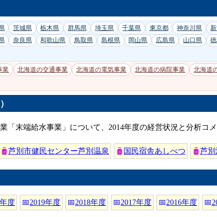
県
茨城県
栃木県
群馬県
埼玉県
千葉県
東京都
神奈川県
新
県
奈良県
和歌山県
鳥取県
島根県
岡山県
広島県
山口県
徳
事業
北海道の交通事業
北海道の電気事業
北海道の病院事業
北海道
度）
業「末端給水事業」について、2014年度の経営状況と分析コ
芦別市健民センター芦別温泉
国民宿舎あしべつ
芦別
0年度
📅
2019年度
📅
2018年度
📅
2017年度
📅
2016年度
📅
2