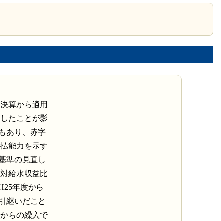
度決算から適用
加したことが影
もあり、赤字
支払能力を示す
計基準の見直し
高対給水収益比
25年度から
引継いだこと
計からの繰入で