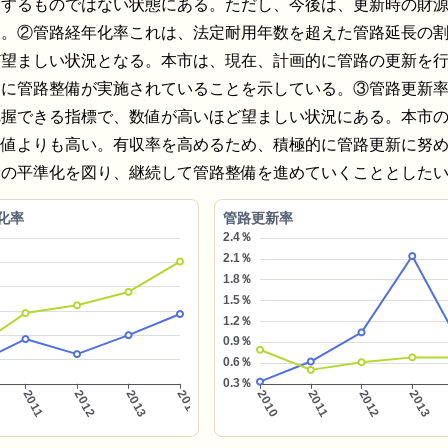
とするものではない状態にある。ただし、今後は、更新時の財
る。②管路経年化率これは、法定耐用年数を超えた管路延長の
ど望ましい状況となる。本市は、現在、計画的に管路の更新を
切に管路整備が実施されていることを示している。③管路更新
把握できる指標で、数値が高いほど望ましい状況にある。本市
均値よりも高い。有収率を高めるため、積極的に管路更新に努
費の平準化を図り、継続して管路整備を進めていくこととした
化率
管路更新率