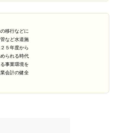
への移行などに
水管など水道施
成２５年度から
求められる時代
ける事業環境を
企業会計の健全