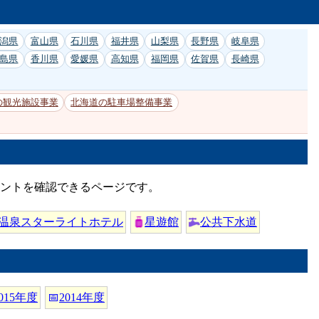
潟県
富山県
石川県
福井県
山梨県
長野県
岐阜県
島県
香川県
愛媛県
高知県
福岡県
佐賀県
長崎県
の観光施設事業
北海道の駐車場整備事業
メントを確認できるページです。
温泉スターライトホテル
星遊館
公共下水道
015年度
📅
2014年度