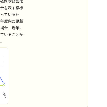
源確保や経営改
割合を表す指標
行っているた
率年度内に更新
の場合、近年に
めていることか
い。