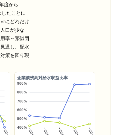
年度から
大したことに
１㎡にどれだけ
水人口が少な
利用率～類似団
を見通し、配水
水対策を図り現
企業債残高対給水収益比率