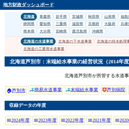
地方財政ダッシュボード
北海道
青森県
岩手県
宮城県
秋田県
山形県
福島
静岡県
愛知県
三重県
滋賀県
京都府
大阪府
兵庫
熊本県
大分県
宮崎県
鹿児島県
沖縄県
北海道の水道事業
北海道の下水道事業
北海道の排水処理
北海道の工業用水道事業
北海道芦別市：末端給水事業の経営状況（2014年
北海道芦別市が所管する水道事
簡易水道事業
末端給水事業
芦別病院
🏠
芦別市
収録データの年度
📅
2024年度
📅
2023年度
📅
2022年度
📅
2021年度
📅
202