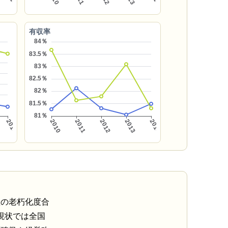
有収率
産の老朽化度合
現状では全国