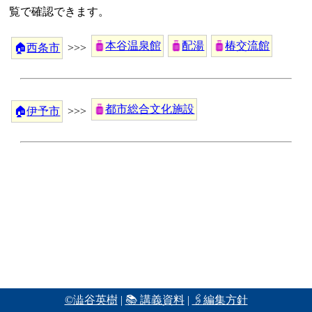
覧で確認できます。
本谷温泉館
配湯
椿交流館
🏠
西条市
>>>
都市総合文化施設
🏠
伊予市
>>>
©澁谷英樹
|
📚 講義資料
|
🖇編集方針