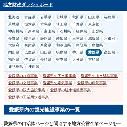
地方財政ダッシュボード
北海道
青森県
岩手県
宮城県
秋田県
山形県
福島県
茨城県
栃木県
群馬県
埼玉県
千葉県
東京都
神奈川県
新潟県
富山県
石川県
福井県
山梨県
長野県
岐阜県
静岡県
愛知県
三重県
滋賀県
京都府
大阪府
兵庫県
奈良県
和歌山県
鳥取県
島根県
岡山県
広島県
山口県
徳島県
香川県
愛媛県
高知県
福岡県
佐賀県
長崎県
熊本県
大分県
宮崎県
鹿児島県
沖縄県
愛媛県の水道事業
愛媛県の下水道事業
愛媛県の排水処理事業
愛媛県の交通事業
愛媛県の電気事業
愛媛県の病院事業
愛媛県の観光施設事業
愛媛県の駐車場整備事業
愛媛県の工業用水道事業
愛媛県内の観光施設事業の一覧
愛媛県の自治体ページと関連する地方公営企業ページを一