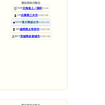
類似団体内順位
🥇
北海道上ノ国町
TOP
#1/40
⏫
兵庫県三木市
UP
#108/198
●
香川県坂出市
NOW
#108/198
⏬
福岡県太宰府市
DN
#108/198
⚓
宮城県多賀城市
BOT
#198/198