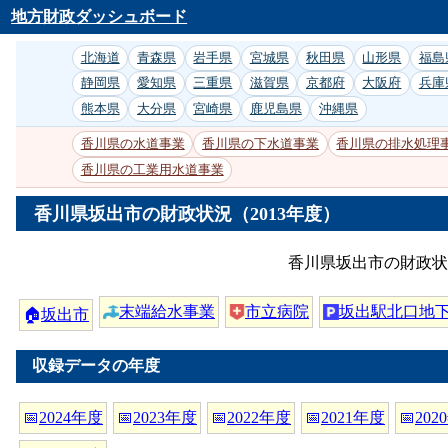
地方財政ダッシュボード
北海道
青森県
岩手県
宮城県
秋田県
山形県
福島
静岡県
愛知県
三重県
滋賀県
京都府
大阪府
兵庫
熊本県
大分県
宮崎県
鹿児島県
沖縄県
香川県の水道事業
香川県の下水道事業
香川県の排水処理
香川県の工業用水道事業
香川県坂出市の財政状況（2013年度）
香川県坂出市の財政状
末端給水事業
市立病院
坂出駅北口地
🏠
坂出市
収録データの年度
📅
2024年度
📅
2023年度
📅
2022年度
📅
2021年度
📅
202