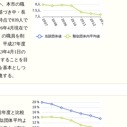
い。本市の職
基づき中・長
点で839人で
6年4月現在で
％）の職員を削
平成27年度
3年4月1日の
とすることを目
を基本としつ
進する。
、前年度と比較
類似団体平均よ