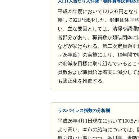
人口1人当たり人件費・物件費等決算額の
平成25年度において121,297円と
較して921円減少した。類似団体平
い。主な要因としては、清掃や調理
営部分があり、職員数が類似団体に
などが挙げられる。第二次定員適正化
～26年度）の実施により、10年間で
の削減を目標に取り組んでいるとこ
員数および職員給は着実に減少して
も適正化を推進する。
ラスパイレス指数の分析欄
平成26年4月1日現在において100.
より高い。本市の給与については、
取り扱いに準じつつ、香川県、近隣