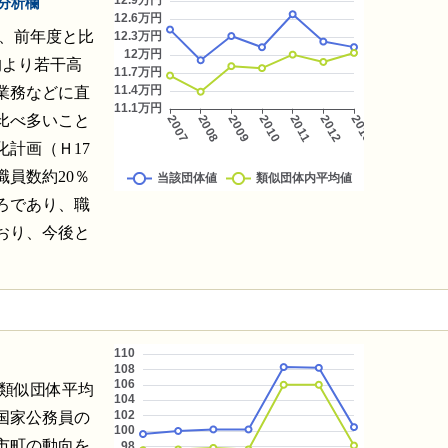
分析欄
なり、前年度と比
均より若干高
業務などに直
比べ多いこと
計画（Ｈ17
職員数約20％
ろであり、職
おり、今後と
5と類似団体平均
国家公務員の
市町の動向を