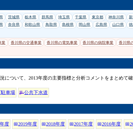
県
茨城県
栃木県
群馬県
埼玉県
千葉県
東京都
神奈川県
新
県
奈良県
和歌山県
鳥取県
島根県
岡山県
広島県
山口県
徳
事業
香川県の交通事業
香川県の電気事業
香川県の病院事業
香川県
況について、2013年度の主要指標と分析コメントをまとめて
下駐車場
公共下水道
0年度
📅
2019年度
📅
2018年度
📅
2017年度
📅
2016年度
📅
2