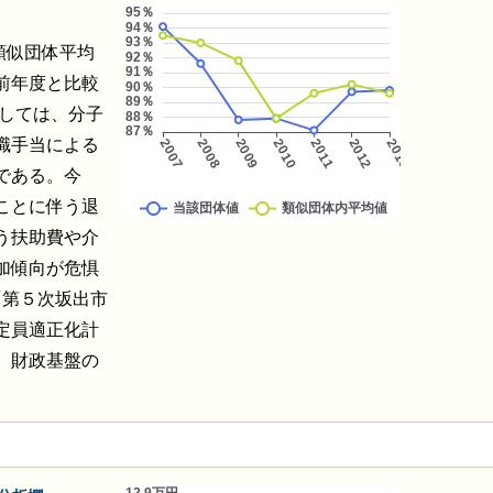
、類似団体平均
前年度と比較
としては、分子
職手当による
である。今
ことに伴う退
う扶助費や介
加傾向が危惧
「第５次坂出市
定員適正化計
、財政基盤の