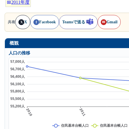
📅
2011年度
X
Facebook
Teamsで送る
Gmail
共有
X
f
✉
概観
人口の推移