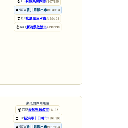
⏫
兵庫県豊岡市
UP
#167/198
●
香川県坂出市
NOW
#168/198
⏬
広島県三次市
DN
#169/198
⚓
新潟県佐渡市
BOT
#198/198
類似団体内順位
🥇
愛知県知多市
TOP
#1/198
⏫
新潟県十日町市
UP
#167/198
●
香川県坂出市
NOW
#167/198