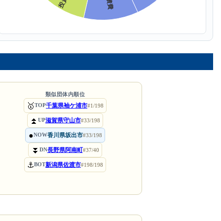
類似団体内順位
🥇
千葉県袖ケ浦市
TOP
#1/198
⏫
滋賀県守山市
UP
#33/198
●
香川県坂出市
NOW
#33/198
⏬
長野県阿南町
DN
#37/40
⚓
新潟県佐渡市
BOT
#198/198