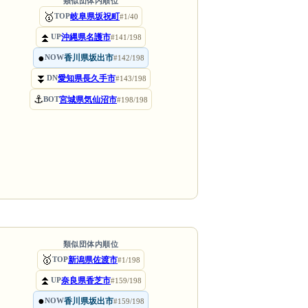
類似団体内順位
🥇
岐阜県坂祝町
TOP
#1/40
⏫
沖縄県名護市
UP
#141/198
●
香川県坂出市
NOW
#142/198
⏬
愛知県長久手市
DN
#143/198
⚓
宮城県気仙沼市
BOT
#198/198
類似団体内順位
🥇
新潟県佐渡市
TOP
#1/198
⏫
奈良県香芝市
UP
#159/198
●
香川県坂出市
NOW
#159/198