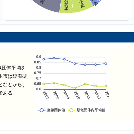
類似団体平均を
本市は臨海型
となどから、
である。