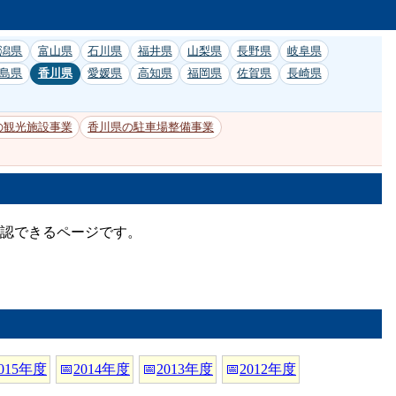
潟県
富山県
石川県
福井県
山梨県
長野県
岐阜県
島県
香川県
愛媛県
高知県
福岡県
佐賀県
長崎県
の観光施設事業
香川県の駐車場整備事業
確認できるページです。
015年度
📅
2014年度
📅
2013年度
📅
2012年度