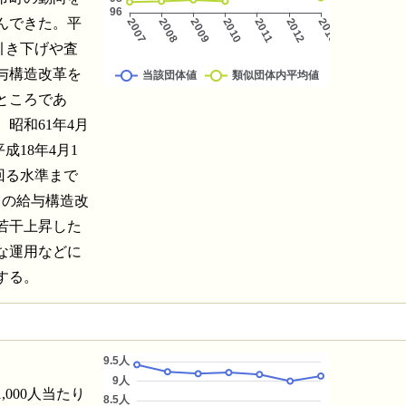
んできた。平
準引き下げや査
与構造改革を
ところであ
昭和61年4月
成18年4月1
回る水準まで
との給与構造改
若干上昇した
な運用などに
する。
,000人当たり