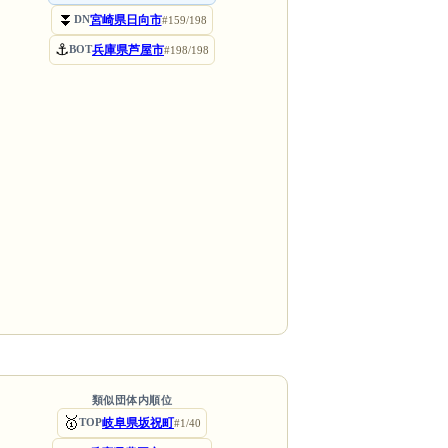
⏬
宮崎県日向市
DN
#159/198
⚓
兵庫県芦屋市
BOT
#198/198
類似団体内順位
🥇
岐阜県坂祝町
TOP
#1/40