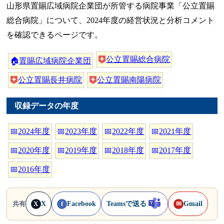
山形県置賜広域病院企業団が所管する病院事業「公立置賜
総合病院」について、2024年度の経営状況と分析コメント
を確認できるページです。
公立置賜総合病院
🏠
置賜広域病院企業団
公立置賜長井病院
公立置賜南陽病院
収録データの年度
📅
2024年度
📅
2023年度
📅
2022年度
📅
2021年度
📅
2020年度
📅
2019年度
📅
2018年度
📅
2017年度
📅
2016年度
X
Facebook
Teamsで送る
Gmail
共有
X
f
✉