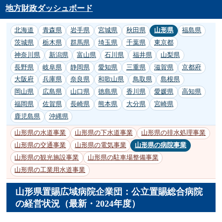
地方財政ダッシュボード
北海道
青森県
岩手県
宮城県
秋田県
山形県
福島県
茨城県
栃木県
群馬県
埼玉県
千葉県
東京都
神奈川県
新潟県
富山県
石川県
福井県
山梨県
長野県
岐阜県
静岡県
愛知県
三重県
滋賀県
京都府
大阪府
兵庫県
奈良県
和歌山県
鳥取県
島根県
岡山県
広島県
山口県
徳島県
香川県
愛媛県
高知県
福岡県
佐賀県
長崎県
熊本県
大分県
宮崎県
鹿児島県
沖縄県
山形県の水道事業
山形県の下水道事業
山形県の排水処理事業
山形県の交通事業
山形県の電気事業
山形県の病院事業
山形県の観光施設事業
山形県の駐車場整備事業
山形県の工業用水道事業
山形県置賜広域病院企業団：公立置賜総合病院
の経営状況（最新・2024年度）