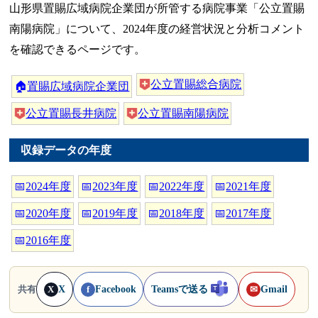
山形県置賜広域病院企業団が所管する病院事業「公立置賜
南陽病院」について、2024年度の経営状況と分析コメント
を確認できるページです。
公立置賜総合病院
🏠
置賜広域病院企業団
公立置賜長井病院
公立置賜南陽病院
収録データの年度
📅
2024年度
📅
2023年度
📅
2022年度
📅
2021年度
📅
2020年度
📅
2019年度
📅
2018年度
📅
2017年度
📅
2016年度
X
Facebook
Teamsで送る
Gmail
共有
X
f
✉