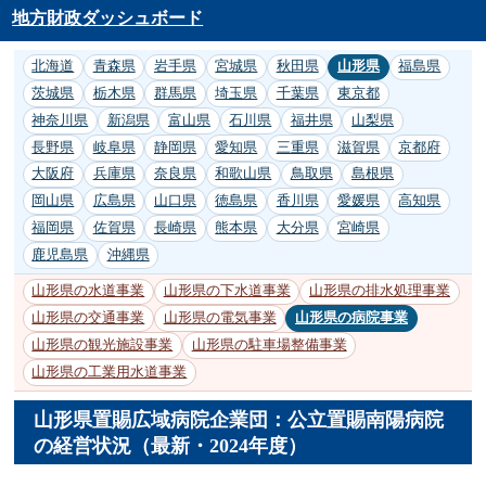
地方財政ダッシュボード
北海道
青森県
岩手県
宮城県
秋田県
山形県
福島県
茨城県
栃木県
群馬県
埼玉県
千葉県
東京都
神奈川県
新潟県
富山県
石川県
福井県
山梨県
長野県
岐阜県
静岡県
愛知県
三重県
滋賀県
京都府
大阪府
兵庫県
奈良県
和歌山県
鳥取県
島根県
岡山県
広島県
山口県
徳島県
香川県
愛媛県
高知県
福岡県
佐賀県
長崎県
熊本県
大分県
宮崎県
鹿児島県
沖縄県
山形県の水道事業
山形県の下水道事業
山形県の排水処理事業
山形県の交通事業
山形県の電気事業
山形県の病院事業
山形県の観光施設事業
山形県の駐車場整備事業
山形県の工業用水道事業
山形県置賜広域病院企業団：公立置賜南陽病院
の経営状況（最新・2024年度）