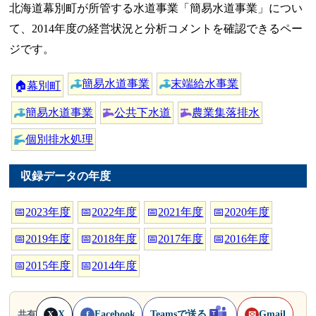
北海道幕別町が所管する水道事業「簡易水道事業」につい
て、2014年度の経営状況と分析コメントを確認できるペー
ジです。
簡易水道事業
末端給水事業
🏠
幕別町
簡易水道事業
公共下水道
農業集落排水
個別排水処理
収録データの年度
📅
2023年度
📅
2022年度
📅
2021年度
📅
2020年度
📅
2019年度
📅
2018年度
📅
2017年度
📅
2016年度
📅
2015年度
📅
2014年度
X
Facebook
Teamsで送る
Gmail
共有
X
f
✉