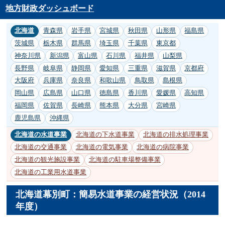
地方財政ダッシュボード
北海道
青森県
岩手県
宮城県
秋田県
山形県
福島県
茨城県
栃木県
群馬県
埼玉県
千葉県
東京都
神奈川県
新潟県
富山県
石川県
福井県
山梨県
長野県
岐阜県
静岡県
愛知県
三重県
滋賀県
京都府
大阪府
兵庫県
奈良県
和歌山県
鳥取県
島根県
岡山県
広島県
山口県
徳島県
香川県
愛媛県
高知県
福岡県
佐賀県
長崎県
熊本県
大分県
宮崎県
鹿児島県
沖縄県
北海道の水道事業
北海道の下水道事業
北海道の排水処理事業
北海道の交通事業
北海道の電気事業
北海道の病院事業
北海道の観光施設事業
北海道の駐車場整備事業
北海道の工業用水道事業
北海道幕別町：簡易水道事業の経営状況（2014
年度）