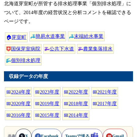
北海道芽室町が所管する排水処理事業「個別排水処理」に
ついて、2014年度の経営状況と分析コメントを確認できる
ページです。
簡易水道事業
末端給水事業
🏠
芽室町
国保芽室病院
公共下水道
農業集落排水
個別排水処理
収録データの年度
📅
2024年度
📅
2023年度
📅
2022年度
📅
2021年度
📅
2020年度
📅
2019年度
📅
2018年度
📅
2017年度
📅
2016年度
📅
2015年度
📅
2014年度
X
Facebook
Teamsで送る
Gmail
共有
X
f
✉