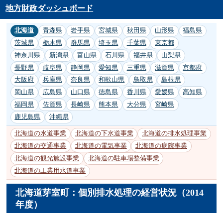
地方財政ダッシュボード
北海道
青森県
岩手県
宮城県
秋田県
山形県
福島県
茨城県
栃木県
群馬県
埼玉県
千葉県
東京都
神奈川県
新潟県
富山県
石川県
福井県
山梨県
長野県
岐阜県
静岡県
愛知県
三重県
滋賀県
京都府
大阪府
兵庫県
奈良県
和歌山県
鳥取県
島根県
岡山県
広島県
山口県
徳島県
香川県
愛媛県
高知県
福岡県
佐賀県
長崎県
熊本県
大分県
宮崎県
鹿児島県
沖縄県
北海道の水道事業
北海道の下水道事業
北海道の排水処理事業
北海道の交通事業
北海道の電気事業
北海道の病院事業
北海道の観光施設事業
北海道の駐車場整備事業
北海道の工業用水道事業
北海道芽室町：個別排水処理の経営状況（2014
年度）